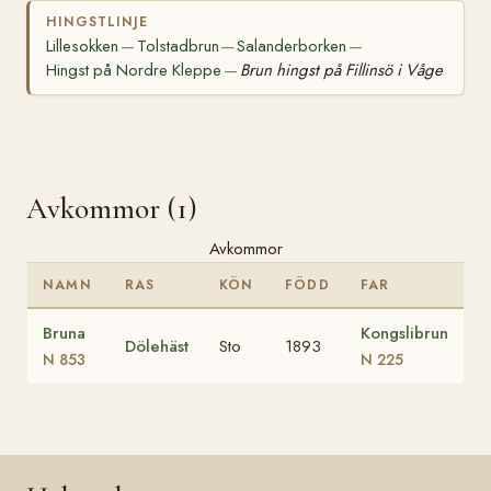
HINGSTLINJE
Lillesokken
Tolstadbrun
Salanderborken
—
—
—
Hingst på Nordre Kleppe
Brun hingst på Fillinsö i Våge
—
Avkommor (1)
Avkommor
NAMN
RAS
KÖN
FÖDD
FAR
Bruna
Kongslibrun
Dölehäst
Sto
1893
N 853
N 225