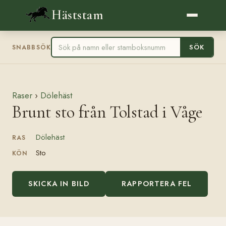
Häststam
SÖK
SNABBSÖK
Raser
›
Dölehäst
Brunt sto från Tolstad i Våge
Dölehäst
RAS
Sto
KÖN
SKICKA IN BILD
RAPPORTERA FEL