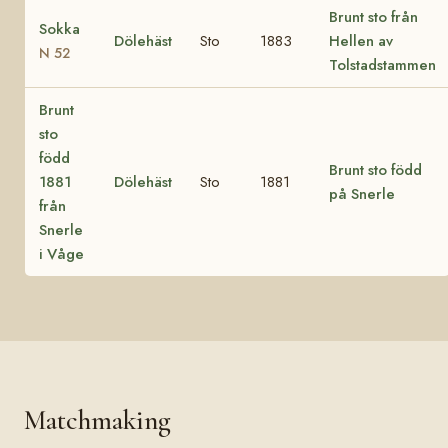
Brunt sto från
Sokka
Dölehäst
Sto
1883
Hellen av
N 52
Tolstadstammen
Brunt
sto
född
Brunt sto född
1881
Dölehäst
Sto
1881
på Snerle
från
Snerle
i Våge
Matchmaking