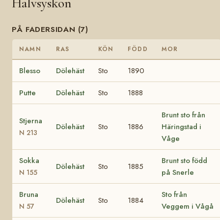
Halvsyskon
PÅ FADERSIDAN (7)
NAMN
RAS
KÖN
FÖDD
MOR
Blesso
Dölehäst
Sto
1890
Putte
Dölehäst
Sto
1888
Brunt sto från
Stjerna
Dölehäst
Sto
1886
Häringstad i
N 213
Våge
Sokka
Brunt sto född
Dölehäst
Sto
1885
på Snerle
N 155
Bruna
Sto från
Dölehäst
Sto
1884
Veggem i Vågå
N 57