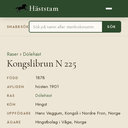
Häststam
SÖK
SNABBSÖK
Raser
›
Dölehäst
Kongslibrun N 225
1878
FÖDD
hösten 1901
AVLIDEN
Dölehäst
RAS
Hingst
KÖN
Hans Veggum, Kongsli i Nordre Fron, Norge
UPPFÖDARE
Hingstbolag i Våge, Norge
ÄGARE