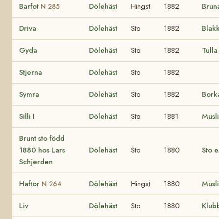
Barfot
Dölehäst
Hingst
1882
Brun
N 285
Driva
Dölehäst
Sto
1882
Blak
Gyda
Dölehäst
Sto
1882
Tulla
Stjerna
Dölehäst
Sto
1882
Symra
Dölehäst
Sto
1882
Bork
Silli I
Dölehäst
Sto
1881
Musl
Brunt sto född
1880 hos Lars
Dölehäst
Sto
1880
Sto e
Schjerden
Haftor
Dölehäst
Hingst
1880
Musl
N 264
Liv
Dölehäst
Sto
1880
Klub