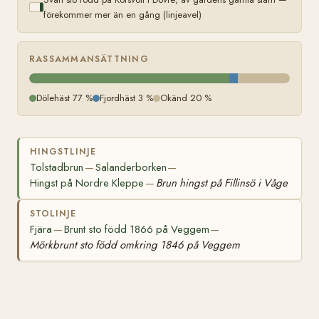
förekommer mer än en gång (linjeavel)
RASSAMMANSÄTTNING
Dölehäst 77 %
Fjordhäst 3 %
Okänd 20 %
HINGSTLINJE
Tolstadbrun
Salanderborken
—
—
Hingst på Nordre Kleppe
Brun hingst på Fillinsö i Våge
—
STOLINJE
Fjära
Brunt sto född 1866 på Veggem
—
—
Mörkbrunt sto född omkring 1846 på Veggem