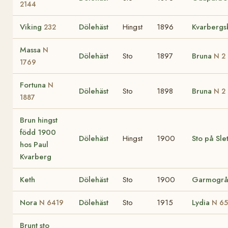
2144
Viking
Dölehäst
Hingst
1896
Kvarbergs
232
Massa
N
Dölehäst
Sto
1897
Bruna
N 2
1769
Fortuna
N
Dölehäst
Sto
1898
Bruna
N 2
1887
Brun hingst
född 1900
Dölehäst
Hingst
1900
Sto på Sle
hos Paul
Kvarberg
Keth
Dölehäst
Sto
1900
Garmogr
Nora
Dölehäst
Sto
1915
Lydia
N 6419
N 6
Brunt sto