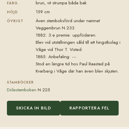
brun, vit strumpa båda bak
FÄRG
159 cm
HÖJD
Även stamboksförd under namnet
ÖVRIGT
Veggembrun N 233.
1882: 3:e premie: uppfödaren.
Blev vid utställningen såld till ett hingstbolag i
Våge vid Thor T. Visted.
1885: Anbefaling: ---
Stod en längre tid hos Paul Raastad på
Kvarberg i Våge där han även blev skjuten.
STAMBÖCKER
Dölestamboken
N 225
SKICKA IN BILD
RAPPORTERA FEL