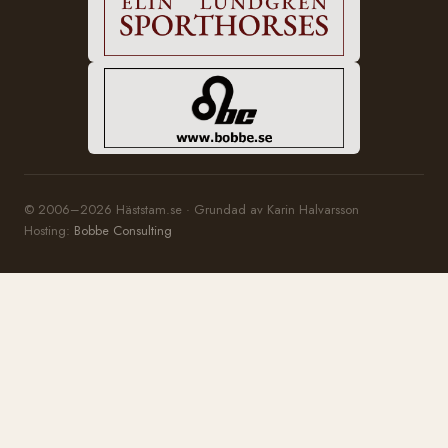
© 2006–2026 Häststam.se · Grundad av Karin Halvarsson
Hosting:
Bobbe Consulting