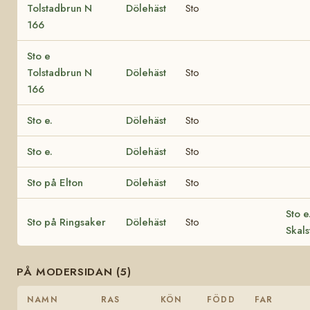
Tolstadbrun N
Dölehäst
Sto
166
Sto e
Tolstadbrun N
Dölehäst
Sto
166
Sto e.
Dölehäst
Sto
Sto e.
Dölehäst
Sto
Sto på Elton
Dölehäst
Sto
Sto e
Sto på Ringsaker
Dölehäst
Sto
Skal
PÅ MODERSIDAN (5)
NAMN
RAS
KÖN
FÖDD
FAR