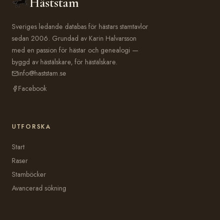
Häststam
Sveriges ledande databas för hästars stamtavlor
sedan 2006. Grundad av Karin Halvarsson
med en passion för hästar och genealogi —
byggd av hästälskare, för hästälskare.
info@haststam.se
Facebook
UTFORSKA
Start
Raser
Stamböcker
Avancerad sökning