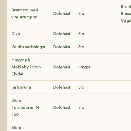
Brunt
Brunt sto med
Dölehäst
Sto
Blesu
vita strumpor
Våg
Diva
Dölehäst
Sto
Gudbrandshingst
Dölehäst
Sto
Hingst på
Mökleby i Stor-
Dölehäst
Hingst
Elvdal
Jarlsbruna
Dölehäst
Sto
Sto e
Tolstadbrun N
Dölehäst
Sto
166
Sto e