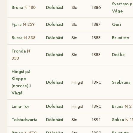
Svart sto p
Bruna
Dölehäst
Sto
1886
N 180
Våge
Fjära
Dölehäst
Sto
1887
Guri
N 259
Bussa
Dölehäst
Sto
1888
Brunt sto
N 338
Fronda
N
Dölehäst
Sto
1888
Dokka
350
Hingst på
Kleppe
Dölehäst
Hingst
1890
Svebruna
(nordre) i
Vågå
Lima-Tor
Dölehäst
Hingst
1890
Bruna
N 2
Tolstadsvarta
Dölehäst
Sto
1891
Sokka
N 1
Bruna
Dölehäst
Sto
1892
Brunt sto
N 670