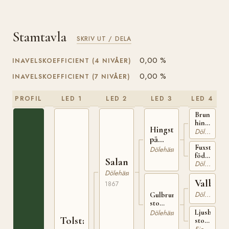
Stamtavla
SKRIV UT / DELA
0,00 %
INAVELSKOEFFICIENT (4 NIVÅER)
0,00 %
INAVELSKOEFFICIENT (7 NIVÅER)
PROFIL
LED 1
LED 2
LED 3
LED 4
Brun
hingst
Hingst
Dölehäst
på
på
Fillinsö
Fuxsto
i
Nordre
Dölehäst
född
Våge
Kleppe
Salanderborken
Dölehäst
1860
på
Dölehäst
Kleppe
Valbjör
1867
Dölehäst
Gulbrunt
sto
född
Ljusbrunbl
Dölehäst
Tolstadbrun
1860
sto
från
från