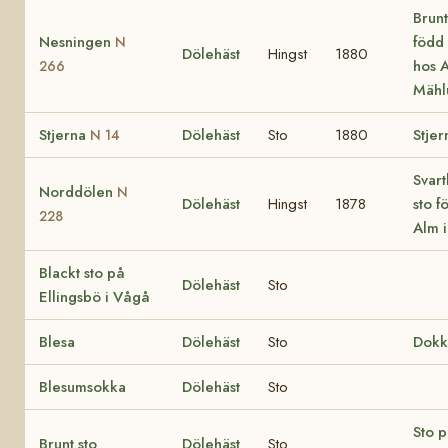
Brunt
Nesningen
född
N
Dölehäst
Hingst
1880
hos 
266
Mäh
Stjerna
Dölehäst
Sto
1880
Stjer
N 14
Svart
Norddölen
N
Dölehäst
Hingst
1878
sto f
228
Alm i
Blackt sto på
Dölehäst
Sto
Ellingsbö i Vågå
Blesa
Dölehäst
Sto
Dokk
Blesumsokka
Dölehäst
Sto
Sto p
Brunt sto
Dölehäst
Sto