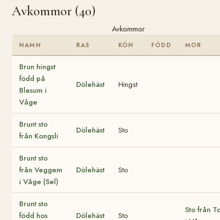
Avkommor (40)
Avkommor
NAMN
RAS
KÖN
FÖDD
MOR
Brun hingst
född på
Dölehäst
Hingst
Blesum i
Våge
Brunt sto
Dölehäst
Sto
från Kongsli
Brunt sto
från Veggem
Dölehäst
Sto
i Våge (Sel)
Brunt sto
Sto från T
född hos
Dölehäst
Sto