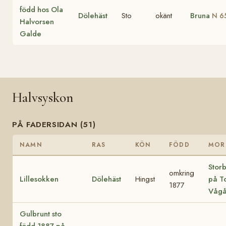
född hos Ola
Dölehäst
Sto
okänt
Bruna
N 6
Halvorsen
Galde
Halvsyskon
PÅ FADERSIDAN (51)
NAMN
RAS
KÖN
FÖDD
MOR
Stor
omkring
Lillesokken
Dölehäst
Hingst
på To
1877
Våg
Gulbrunt sto
född 1887 på