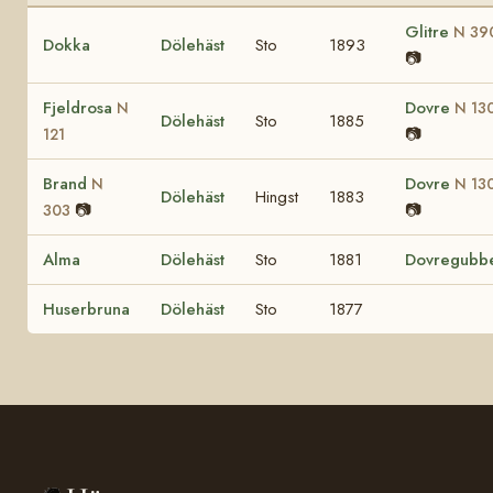
Glitre
N 39
Dokka
Dölehäst
Sto
1893
📷
Fjeldrosa
Dovre
N
N 13
Dölehäst
Sto
1885
📷
121
Brand
Dovre
N
N 13
Dölehäst
Hingst
1883
📷
📷
303
Alma
Dölehäst
Sto
1881
Dovregubb
Huserbruna
Dölehäst
Sto
1877