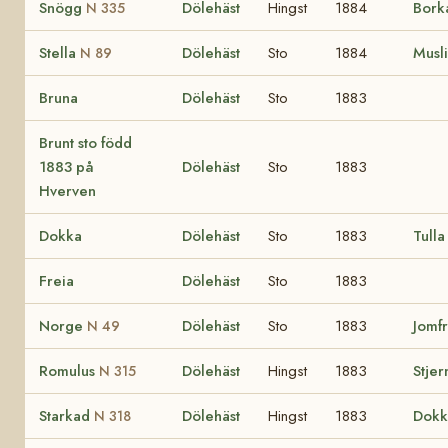
Snögg
Dölehäst
Hingst
1884
Bork
N 335
Stella
Dölehäst
Sto
1884
Musl
N 89
Bruna
Dölehäst
Sto
1883
Brunt sto född
1883 på
Dölehäst
Sto
1883
Hverven
Dokka
Dölehäst
Sto
1883
Tulla
Freia
Dölehäst
Sto
1883
Norge
Dölehäst
Sto
1883
Jomf
N 49
Romulus
Dölehäst
Hingst
1883
Stjer
N 315
Starkad
Dölehäst
Hingst
1883
Dokk
N 318