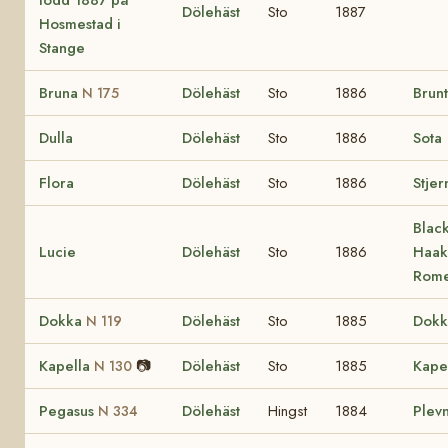
Dölehäst
Sto
1887
Hosmestad i
Stange
Bruna
Dölehäst
Sto
1886
Brunt
N 175
Dulla
Dölehäst
Sto
1886
Sota
Flora
Dölehäst
Sto
1886
Stjer
Black
Lucie
Dölehäst
Sto
1886
Haak
Rome
Dokka
Dölehäst
Sto
1885
Dokk
N 119
Kapella
📷
Dölehäst
Sto
1885
Kape
N 130
Pegasus
Dölehäst
Hingst
1884
Plev
N 334