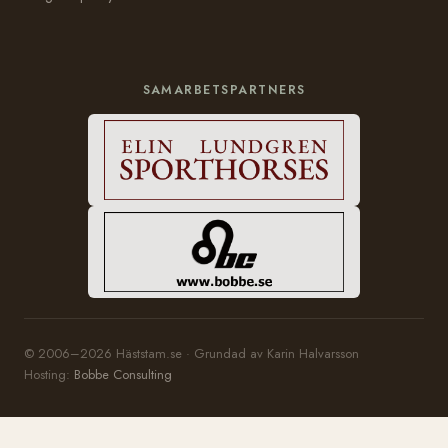
SAMARBETSPARTNERS
© 2006–2026 Häststam.se · Grundad av Karin Halvarsson
Hosting:
Bobbe Consulting