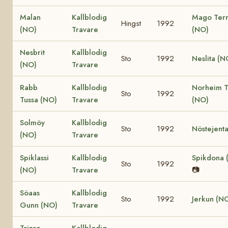
Malan
Kallblodig
Mago Ter
Hingst
1992
(NO)
Travare
(NO)
Nesbrit
Kallblodig
Sto
1992
Neslita (N
(NO)
Travare
Rabb
Kallblodig
Norheim T
Sto
1992
Tussa (NO)
Travare
(NO)
Solmöy
Kallblodig
Sto
1992
Nöstejent
(NO)
Travare
Spiklassi
Kallblodig
Spikdona 
Sto
1992
(NO)
Travare
📷
Söaas
Kallblodig
Sto
1992
Jerkun (N
Gunn (NO)
Travare
Trinse
Kallblodig