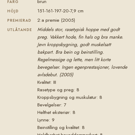
brun
FÄRG
151-161-197-20-7,9 cm
HÖJD
2:a premie (2005)
PREMIERAD
Middels stor, rasetypisk hoppe med godt
UTLÅTANDE
preg. Vakkert hode, fin hals og bra manke.
Jevn kroppsbygning, godt muskelsatt
bakpart. Bra bein og beinstilling.
Regelmessige og lette, men litt korte
bevegelser. Ingen egenprestasjoner, lovende
avlsdebut. (2005)
Kvalitet: III
Rasetype og preg: 8
Kroppsbygning og muskulatur: 8
Bevelgelser: 7
Helthet eksteriør: 8
Lynne: 9
Beinstilling og kvalitet: 8
Holdbarhet hoveddommerkort: 8