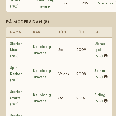
Sto
1992
Norjerka 
(NO)
Travare
PÅ MODERSIDAN (8)
NAMN
RAS
KÖN
FÖDD
FAR
Storler
Ulsrud
Kallblodig
Lisa
Sto
2009
Igel
Travare
(NO)
(NO)
📷
Spik
Kallblodig
Spiker
Rasken
Valack
2008
Travare
(NO)
📷
(NO)
Storler
Kallblodig
Elding
Svarta
Sto
2007
Travare
(NO)
📷
(NO)
Storler