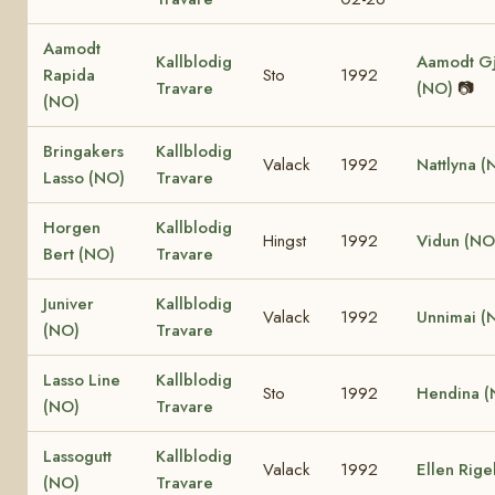
Aamodt
Kallblodig
Aamodt G
Rapida
Sto
1992
Travare
(NO)
📷
(NO)
Bringakers
Kallblodig
Valack
1992
Nattlyna (
Lasso (NO)
Travare
Horgen
Kallblodig
Hingst
1992
Vidun (NO
Bert (NO)
Travare
Juniver
Kallblodig
Valack
1992
Unnimai (
(NO)
Travare
Lasso Line
Kallblodig
Sto
1992
Hendina (
(NO)
Travare
Lassogutt
Kallblodig
Valack
1992
Ellen Rige
(NO)
Travare