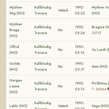
Mjölner
Kallblodig
1992-
Mjölner In
Valack
Stig (NO)
Travare
06-22
(NO)
Mjölner
Kallblodig
1992-
Bragina (
Braga
Sto
Travare
05-26
23757
(NO)
Olfrid
Kallblodig
1992-
Sto
Vy Lundi 
(NO)
Travare
05-16
Golde
Kallblodig
1992-
Sto
Asta (NO)
(NO)
Travare
03-31
Horgen
Kallblodig
1992-
Pirilblesa
Lassie
Sto
Travare
03-12
T- 24264
(NO)
Kallblodig
1992-
Lakki (NO)
Valack
Saga (NO)
Travare
02-26