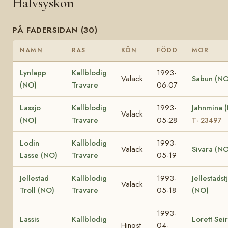
Halvsyskon
PÅ FADERSIDAN (30)
NAMN
RAS
KÖN
FÖDD
MOR
Lynlapp
Kallblodig
1993-
Valack
Sabun (NO
(NO)
Travare
06-07
Lassjo
Kallblodig
1993-
Jahnmina 
Valack
(NO)
Travare
05-28
T- 23497
Lodin
Kallblodig
1993-
Valack
Sivara (NO
Lasse (NO)
Travare
05-19
Jellestad
Kallblodig
1993-
Jellestadst
Valack
Troll (NO)
Travare
05-18
(NO)
1993-
Lassis
Kallblodig
Lorett Sei
Hingst
04-