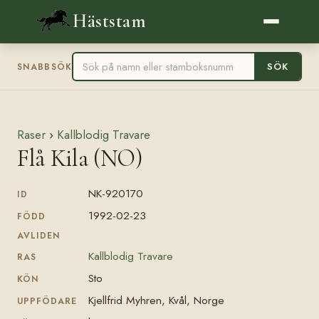
Häststam
SÖK
SNABBSÖK
Raser
›
Kallblodig Travare
Flå Kila (NO)
NK-920170
ID
1992-02-23
FÖDD
AVLIDEN
Kallblodig Travare
RAS
Sto
KÖN
Kjellfrid Myhren, Kvål, Norge
UPPFÖDARE