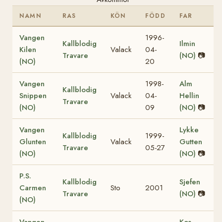
NAMN
RAS
KÖN
FÖDD
FAR
Vangen
1996-
Kallblodig
Ilmin
Kilen
Valack
04-
Travare
(NO)
📷
(NO)
20
Vangen
1998-
Alm
Kallblodig
Snippen
Valack
04-
Hellin
Travare
(NO)
09
(NO)
📷
Vangen
Lykke
Kallblodig
1999-
Glunten
Valack
Gutten
Travare
05-27
(NO)
(NO)
📷
P.S.
Kallblodig
Sjefen
Carmen
Sto
2001
Travare
(NO)
📷
(NO)
Vangen
Kos