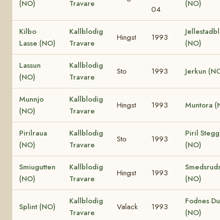
(NO)
Travare
(NO)
04
Kilbo
Kallblodig
Jellestadb
Hingst
1993
Lasse (NO)
Travare
(NO)
Lassun
Kallblodig
Sto
1993
Jerkun (N
(NO)
Travare
Munnjo
Kallblodig
Hingst
1993
Muntora (
(NO)
Travare
Pirilraua
Kallblodig
Piril Steg
Sto
1993
(NO)
Travare
(NO)
Smiugutten
Kallblodig
Smedsruds
Hingst
1993
(NO)
Travare
(NO)
Kallblodig
Fodnes D
Splint (NO)
Valack
1993
Travare
(NO)