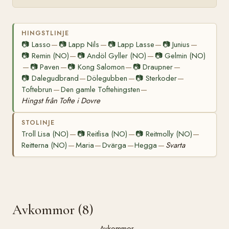
HINGSTLINJE
📷
Lasso
📷
Lapp Nils
📷
Lapp Lasse
📷
Junius
—
—
—
—
📷
Remin (NO)
📷
Andöl Gyller (NO)
📷
Gelmin (NO)
—
—
📷
Paven
📷
Kong Salomon
📷
Draupner
—
—
—
—
📷
Dalegudbrand
Dölegubben
📷
Sterkoder
—
—
—
Toftebrun
Den gamle Toftehingsten
—
—
Hingst från Tofte i Dovre
STOLINJE
Troll Lisa (NO)
📷
Reitlisa (NO)
📷
Reitmolly (NO)
—
—
—
Reitterna (NO)
Maria
Dvärga
Hegga
Svarta
—
—
—
—
Avkommor (8)
Avkommor