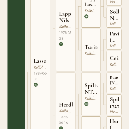
Nordsvensk Brukshäst
24
Lasse
NT
Kallblodig Travare
Solbale
Lapp
79
NT
Nils
Kallblodig Travare
147
Kallblodig Travare
Pavin
1978-05-
28
(NO)
Kallblodig Travare
NT
Turita
1
Kallblodig Travare
Ceirita
Lasso
Kallblodig Travare
Kallblodig Travare
1987-06-
Bausgutt
05
(NO)
Spiltagutt
N
Kallblodig Travare
NT
1866
49
Kallblodig Travare
Spilta
Herdbläsa
17272
Kallblodig Travare
Nordsvensk Brukshäst
1972-
Herdin
06-16
(NO)