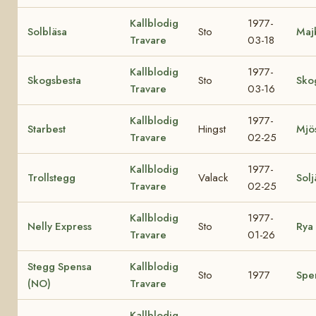
Kallblodig
1977-
Solbläsa
Sto
Maj
Travare
03-18
Kallblodig
1977-
Skogsbesta
Sto
Sko
Travare
03-16
Kallblodig
1977-
Starbest
Hingst
Mjös
Travare
02-25
Kallblodig
1977-
Trollstegg
Valack
Solj
Travare
02-25
Kallblodig
1977-
Nelly Express
Sto
Rya 
Travare
01-26
Stegg Spensa
Kallblodig
Sto
1977
Spe
(NO)
Travare
Kallblodig