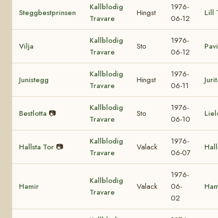
Kallblodig
1976-
Steggbestprinsen
Hingst
Lill
Travare
06-12
Kallblodig
1976-
Vilja
Sto
Pavi
Travare
06-12
Kallblodig
1976-
Junistegg
Hingst
Juri
Travare
06-11
Kallblodig
1976-
Bestlotta
📷
Sto
Liel
Travare
06-10
Kallblodig
1976-
Hallsta Tor
📷
Valack
Hall
Travare
06-07
1976-
Kallblodig
Hamir
Valack
06-
Ham
Travare
02