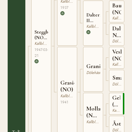
T-169
Kallblodig Travare
Baus
1937
(NO)
Dalterna
Kallblodig Travare
II
(NO)
Kallblodig Travare
Daltern
T-201
Steggbest
N
(NO)
5645
Dölehäst
T-233
Kallblodig Travare
1947-03-
Veslegu
21
(NO)
Kallblodig Travare
Granit
Dölehäst
Smarty
Grasiös
Dölehäst
(NO)
Kallblodig Travare
Gelmin
1941
(NO)
Molla
T-
Kallblodig Travare
(NO)
73
T-371
Kallblodig Travare
Åsta
Dölehäst