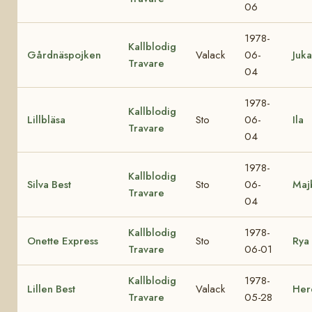
06
1978-
Kallblodig
Gårdnäspojken
Valack
06-
Juka
Travare
04
1978-
Kallblodig
Lillbläsa
Sto
06-
Ila
Travare
04
1978-
Kallblodig
Silva Best
Sto
06-
Maj
Travare
04
Kallblodig
1978-
Onette Express
Sto
Rya
Travare
06-01
Kallblodig
1978-
Lillen Best
Valack
Herd
Travare
05-28