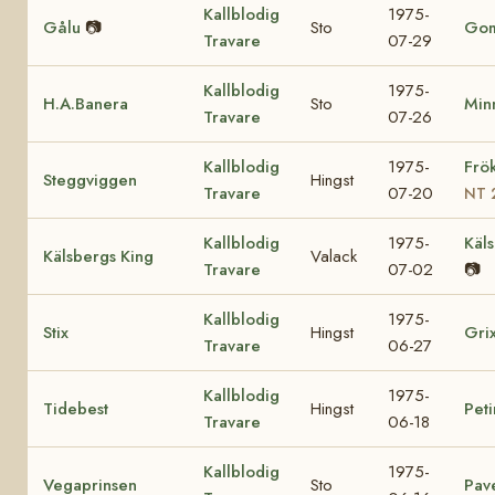
Kallblodig
1975-
Gålu
📷
Sto
Go
Travare
07-29
Kallblodig
1975-
H.A.Banera
Sto
Minn
Travare
07-26
Kallblodig
1975-
Frö
Steggviggen
Hingst
Travare
07-20
NT 
Kallblodig
1975-
Käls
Kälsbergs King
Valack
Travare
07-02
📷
Kallblodig
1975-
Stix
Hingst
Gri
Travare
06-27
Kallblodig
1975-
Tidebest
Hingst
Peti
Travare
06-18
Kallblodig
1975-
Vegaprinsen
Sto
Pav