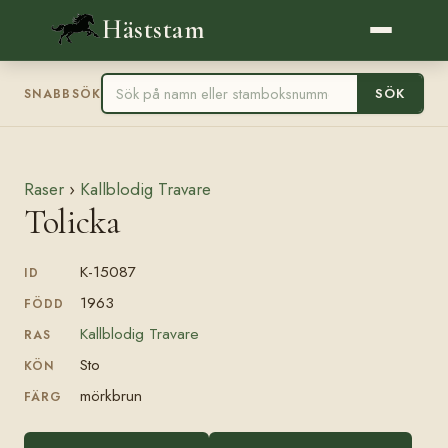
Häststam
SÖK
SNABBSÖK
Raser
›
Kallblodig Travare
Tolicka
K-15087
ID
1963
FÖDD
Kallblodig Travare
RAS
Sto
KÖN
mörkbrun
FÄRG