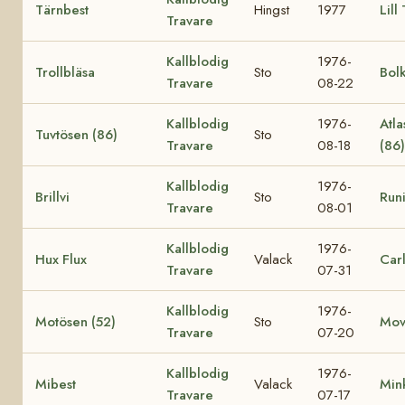
Tärnbest
Hingst
1977
Lill
Travare
Kallblodig
1976-
Trollbläsa
Sto
Bol
Travare
08-22
Kallblodig
1976-
Atla
Tuvtösen (86)
Sto
Travare
08-18
(86
Kallblodig
1976-
Brillvi
Sto
Runi
Travare
08-01
Kallblodig
1976-
Hux Flux
Valack
Car
Travare
07-31
Kallblodig
1976-
Motösen (52)
Sto
Mov
Travare
07-20
Kallblodig
1976-
Mibest
Valack
Min
Travare
07-17