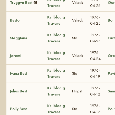
Tryggve Best
📷
Valack
Gur
Travare
04-26
Kallblodig
1976-
Besto
Valack
Bolj
Travare
04-25
Kallblodig
1976-
Steggtana
Sto
Fux
Travare
04-25
Kallblodig
1976-
Jeremi
Valack
Gre
Travare
04-24
Kallblodig
1976-
Ivana Best
Sto
Pavi
Travare
04-19
Kallblodig
1976-
Julius Best
Hingst
Sann
Travare
04-12
Kallblodig
1976-
Polly Best
Sto
Poll
Travare
04-12