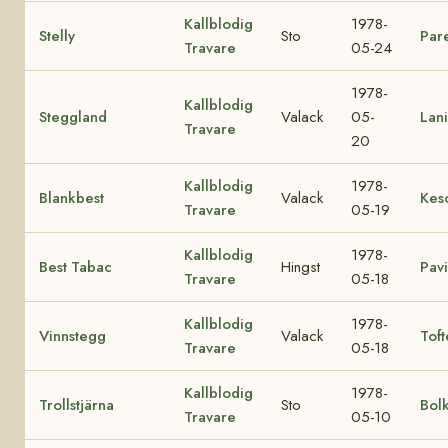
Kallblodig
1978-
Stelly
Sto
Pare
Travare
05-24
1978-
Kallblodig
Steggland
Valack
05-
Lani
Travare
20
Kallblodig
1978-
Blankbest
Valack
Kes
Travare
05-19
Kallblodig
1978-
Best Tabac
Hingst
Pav
Travare
05-18
Kallblodig
1978-
Vinnstegg
Valack
Toft
Travare
05-18
Kallblodig
1978-
Trollstjärna
Sto
Bol
Travare
05-10