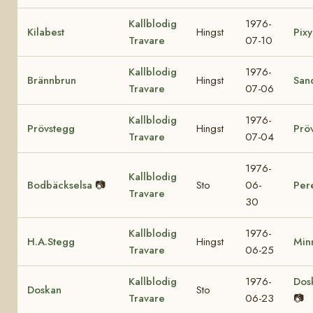
Kallblodig
1976-
Kilabest
Hingst
Pixy
Travare
07-10
Kallblodig
1976-
Brännbrun
Hingst
San
Travare
07-06
Kallblodig
1976-
Prövstegg
Hingst
Prö
Travare
07-04
1976-
Kallblodig
Bodbäckselsa
📷
Sto
06-
Per
Travare
30
Kallblodig
1976-
H.A.Stegg
Hingst
Min
Travare
06-25
Kallblodig
1976-
Dos
Doskan
Sto
Travare
06-23
📷