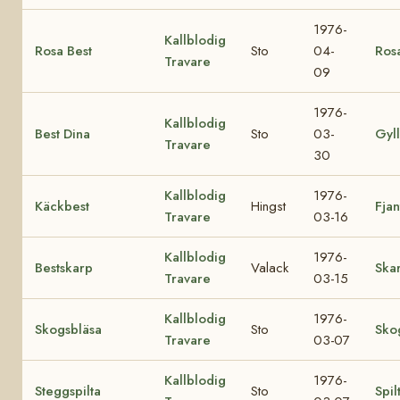
1976-
Kallblodig
Rosa Best
Sto
04-
Ros
Travare
09
1976-
Kallblodig
Best Dina
Sto
03-
Gyl
Travare
30
Kallblodig
1976-
Käckbest
Hingst
Fjan
Travare
03-16
Kallblodig
1976-
Bestskarp
Valack
Ska
Travare
03-15
Kallblodig
1976-
Skogsbläsa
Sto
Sko
Travare
03-07
Kallblodig
1976-
Steggspilta
Sto
Spil