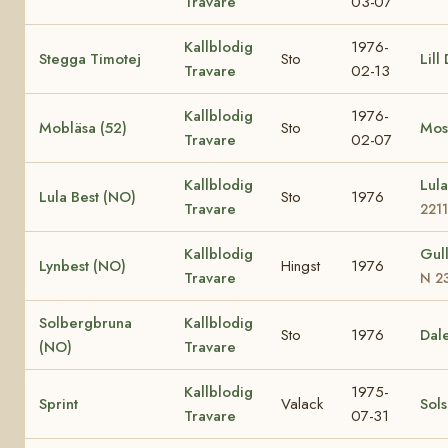
Travare
03-07
Kallblodig
1976-
Stegga Timotej
Sto
Lill
Travare
02-13
Kallblodig
1976-
Mobläsa (52)
Sto
Most
Travare
02-07
Kallblodig
Lul
Lula Best (NO)
Sto
1976
Travare
2211
Kallblodig
Gul
Lynbest (NO)
Hingst
1976
Travare
N 2
Solbergbruna
Kallblodig
Sto
1976
Dal
(NO)
Travare
Kallblodig
1975-
Sprint
Valack
Sol
Travare
07-31