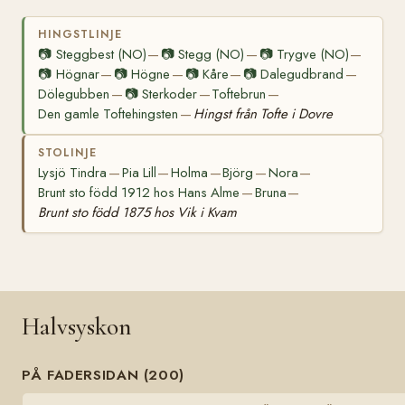
HINGSTLINJE
📷
Steggbest (NO)
📷
Stegg (NO)
📷
Trygve (NO)
—
—
—
📷
Högnar
📷
Högne
📷
Kåre
📷
Dalegudbrand
—
—
—
—
Dölegubben
📷
Sterkoder
Toftebrun
—
—
—
Den gamle Toftehingsten
Hingst från Tofte i Dovre
—
STOLINJE
Lysjö Tindra
Pia Lill
Holma
Björg
Nora
—
—
—
—
—
Brunt sto född 1912 hos Hans Alme
Bruna
—
—
Brunt sto född 1875 hos Vik i Kvam
Halvsyskon
PÅ FADERSIDAN (200)