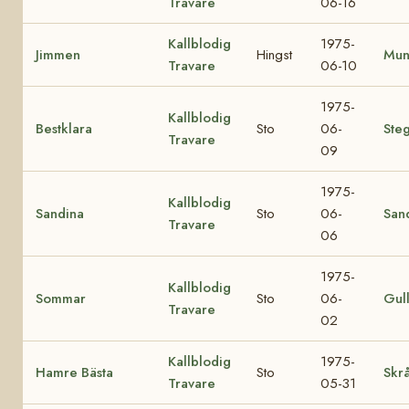
Travare
06-16
Kallblodig
1975-
Jimmen
Hingst
Mun
Travare
06-10
1975-
Kallblodig
Bestklara
Sto
06-
Ste
Travare
09
1975-
Kallblodig
Sandina
Sto
06-
San
Travare
06
1975-
Kallblodig
Sommar
Sto
06-
Gul
Travare
02
Kallblodig
1975-
Hamre Bästa
Sto
Skrå
Travare
05-31