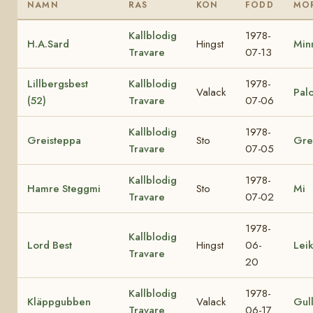
NAMN
RAS
KÖN
FÖDD
MO
Kallblodig
1978-
H.A.Sard
Hingst
Min
Travare
07-13
Lillbergsbest
Kallblodig
1978-
Valack
Palo
(52)
Travare
07-06
Kallblodig
1978-
Greisteppa
Sto
Gre
Travare
07-05
Kallblodig
1978-
Hamre Steggmi
Sto
Mi
Travare
07-02
1978-
Kallblodig
Lord Best
Hingst
06-
Lei
Travare
20
Kallblodig
1978-
Kläppgubben
Valack
Gul
Travare
06-17