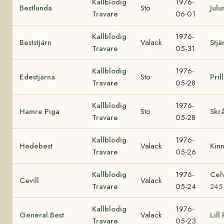
Kallblodig
1976-
Bestlunda
Sto
Julu
Travare
06-01
Kallblodig
1976-
Beststjärn
Valack
Stjä
Travare
05-31
Kallblodig
1976-
Edestjärna
Sto
Pril
Travare
05-28
Kallblodig
1976-
Hamre Piga
Sto
Skrå
Travare
05-28
Kallblodig
1976-
Hedebest
Valack
Kin
Travare
05-26
Kallblodig
1976-
Cel
Cevill
Valack
Travare
05-24
245
Kallblodig
1976-
General Best
Valack
Lill
Travare
05-23