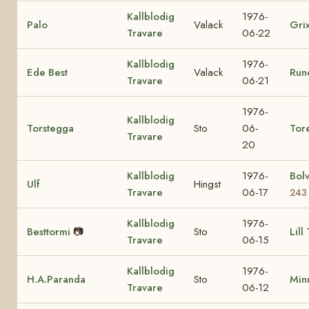
Kallblodig
1976-
Palo
Valack
Gri
Travare
06-22
Kallblodig
1976-
Ede Best
Valack
Run
Travare
06-21
1976-
Kallblodig
Torstegga
Sto
06-
Tor
Travare
20
Kallblodig
1976-
Bol
Ulf
Hingst
Travare
06-17
243
Kallblodig
1976-
Besttormi
📷
Sto
Lill
Travare
06-15
Kallblodig
1976-
H.A.Paranda
Sto
Min
Travare
06-12