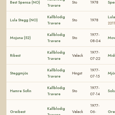
Best Spensa (NO)
Sto
1978
Spe
Travare
Kallblodig
Lul
Lula Stegg (NO)
Sto
1978
Travare
2211
Kallblodig
1977-
Mojuna (52)
Sto
Mov
Travare
08-04
Kallblodig
1977-
Ribest
Valack
Mid
Travare
07-22
Kallblodig
1977-
Steggmjös
Hingst
Mjö
Travare
07-15
Kallblodig
1977-
Hamre Sofin
Sto
Sol
Travare
07-14
1977-
Kallblodig
Greibest
Valack
06-
Gre
Travare