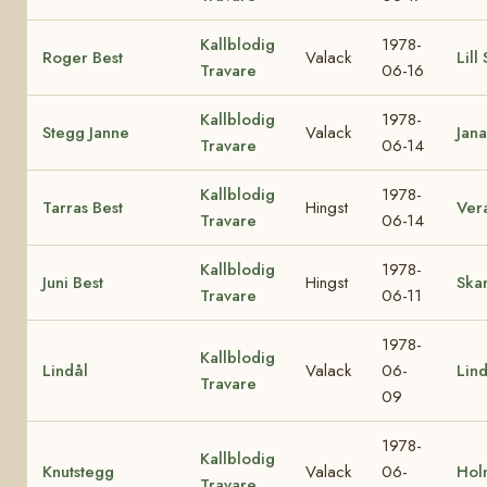
Kallblodig
1978-
Roger Best
Valack
Lill
Travare
06-16
Kallblodig
1978-
Stegg Janne
Valack
Jana
Travare
06-14
Kallblodig
1978-
Tarras Best
Hingst
Ver
Travare
06-14
Kallblodig
1978-
Juni Best
Hingst
Skar
Travare
06-11
1978-
Kallblodig
Lindål
Valack
06-
Lin
Travare
09
1978-
Kallblodig
Knutstegg
Valack
06-
Hol
Travare