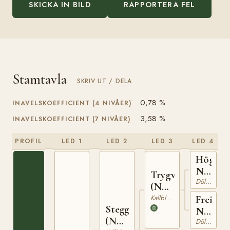
SKICKA IN BILD
RAPPORTERA FEL
Stamtavla
SKRIV UT / DELA
0,78 %
INAVELSKOEFFICIENT (4 NIVÅER)
3,58 %
INAVELSKOEFFICIENT (7 NIVÅER)
PROFIL
LED 1
LED 2
LED 3
LED 4
Högnar
N
Trygve
1208
Dölehäst
(NO)
T-66
Kallblodig Travare
Freia
Stegg
N
(NO)
5446
Dölehäst