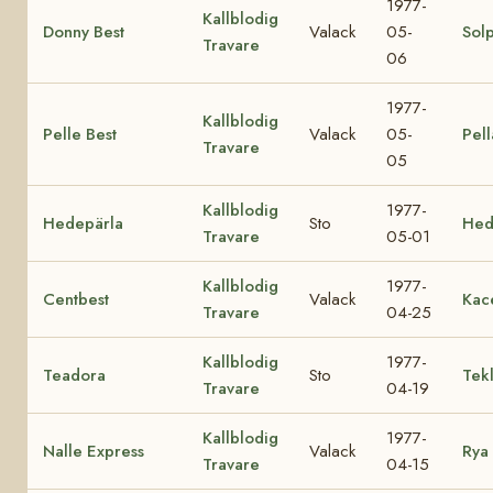
1977-
Kallblodig
Donny Best
Valack
05-
Sol
Travare
06
1977-
Kallblodig
Pelle Best
Valack
05-
Pell
Travare
05
Kallblodig
1977-
Hedepärla
Sto
Hed
Travare
05-01
Kallblodig
1977-
Centbest
Valack
Kac
Travare
04-25
Kallblodig
1977-
Teadora
Sto
Tek
Travare
04-19
Kallblodig
1977-
Nalle Express
Valack
Rya
Travare
04-15