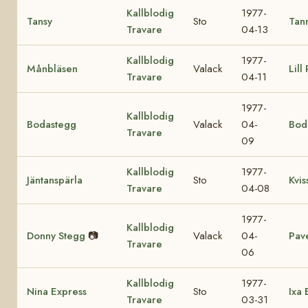
Kallblodig
1977-
Tansy
Sto
Tan
Travare
04-13
Kallblodig
1977-
Månbläsen
Valack
Lill
Travare
04-11
1977-
Kallblodig
Bodastegg
Valack
04-
Bod
Travare
09
Kallblodig
1977-
Jäntanspärla
Sto
Kvis
Travare
04-08
1977-
Kallblodig
Donny Stegg
📷
Valack
04-
Pave
Travare
06
Kallblodig
1977-
Nina Express
Sto
Ixa 
Travare
03-31