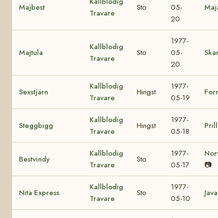
Kallblodig
Majbest
Sto
05-
Maj
Travare
20
1977-
Kallblodig
Majtula
Sto
05-
Skar
Travare
20
Kallblodig
1977-
Sexstjärn
Hingst
For
Travare
05-19
Kallblodig
1977-
Steggbigg
Hingst
Pril
Travare
05-18
Kallblodig
1977-
Nor
Bestvindy
Sto
Travare
05-17
📷
Kallblodig
1977-
Nita Express
Sto
Java
Travare
05-10