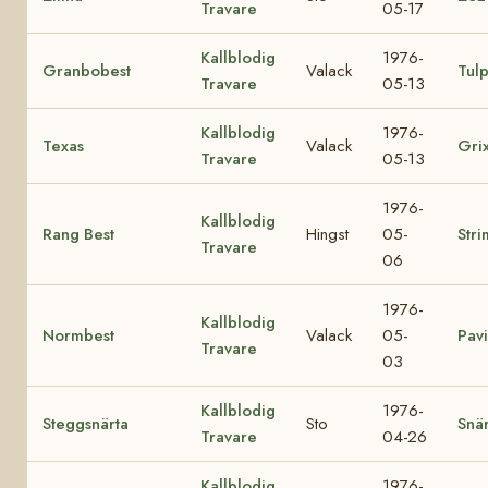
Travare
05-17
Kallblodig
1976-
Granbobest
Valack
Tul
Travare
05-13
Kallblodig
1976-
Texas
Valack
Gri
Travare
05-13
1976-
Kallblodig
Rang Best
Hingst
05-
Stri
Travare
06
1976-
Kallblodig
Normbest
Valack
05-
Pav
Travare
03
Kallblodig
1976-
Steggsnärta
Sto
Snär
Travare
04-26
Kallblodig
1976-