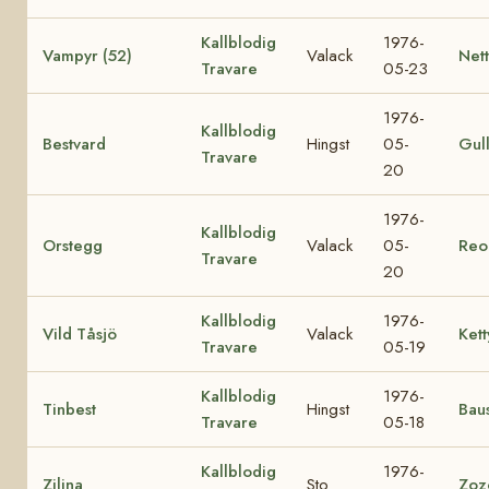
Kallblodig
1976-
Vampyr (52)
Valack
Nett
Travare
05-23
1976-
Kallblodig
Bestvard
Hingst
05-
Gul
Travare
20
1976-
Kallblodig
Orstegg
Valack
05-
Reo
Travare
20
Kallblodig
1976-
Vild Tåsjö
Valack
Kett
Travare
05-19
Kallblodig
1976-
Tinbest
Hingst
Baus
Travare
05-18
Kallblodig
1976-
Zilina
Sto
Zoz