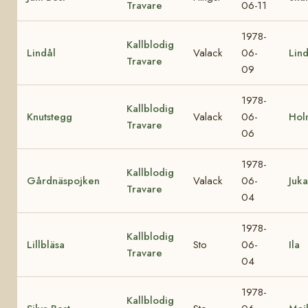
Travare
06-11
1978-
Kallblodig
Lindål
Valack
06-
Lin
Travare
09
1978-
Kallblodig
Knutstegg
Valack
06-
Hol
Travare
06
1978-
Kallblodig
Gårdnäspojken
Valack
06-
Juka
Travare
04
1978-
Kallblodig
Lillbläsa
Sto
06-
Ila
Travare
04
1978-
Kallblodig