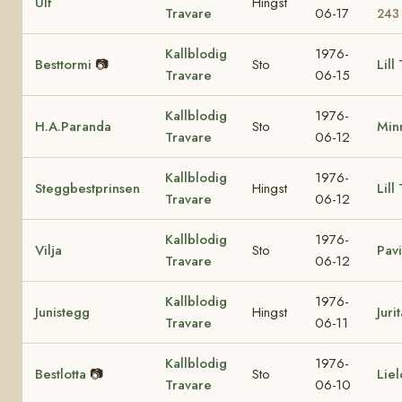
Ulf
Hingst
Travare
06-17
243
Kallblodig
1976-
Besttormi
📷
Sto
Lill
Travare
06-15
Kallblodig
1976-
H.A.Paranda
Sto
Min
Travare
06-12
Kallblodig
1976-
Steggbestprinsen
Hingst
Lill
Travare
06-12
Kallblodig
1976-
Vilja
Sto
Pavi
Travare
06-12
Kallblodig
1976-
Junistegg
Hingst
Juri
Travare
06-11
Kallblodig
1976-
Bestlotta
📷
Sto
Liel
Travare
06-10