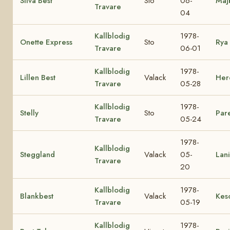
Silva Best
Sto
06-
Maj
Travare
04
Kallblodig
1978-
Onette Express
Sto
Rya
Travare
06-01
Kallblodig
1978-
Lillen Best
Valack
Herd
Travare
05-28
Kallblodig
1978-
Stelly
Sto
Pare
Travare
05-24
1978-
Kallblodig
Steggland
Valack
05-
Lani
Travare
20
Kallblodig
1978-
Blankbest
Valack
Kes
Travare
05-19
Kallblodig
1978-