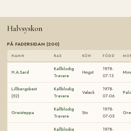
Halvsyskon
PÅ FADERSIDAN (200)
NAMN
RAS
KÖN
FÖDD
MO
Kallblodig
1978-
H.A.Sard
Hingst
Min
Travare
07-13
Lillbergsbest
Kallblodig
1978-
Valack
Palo
(52)
Travare
07-06
Kallblodig
1978-
Greisteppa
Sto
Gre
Travare
07-05
Kallblodig
1978-