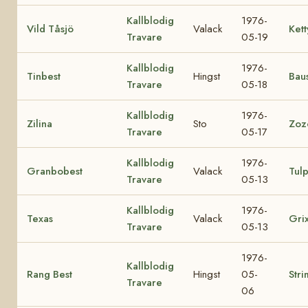
Kallblodig
1976-
Vild Tåsjö
Valack
Kett
Travare
05-19
Kallblodig
1976-
Tinbest
Hingst
Baus
Travare
05-18
Kallblodig
1976-
Zilina
Sto
Zoz
Travare
05-17
Kallblodig
1976-
Granbobest
Valack
Tul
Travare
05-13
Kallblodig
1976-
Texas
Valack
Gri
Travare
05-13
1976-
Kallblodig
Rang Best
Hingst
05-
Stri
Travare
06