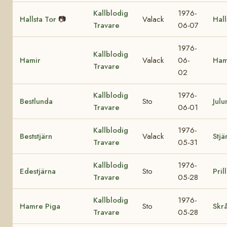
Kallblodig
1976-
Hallsta Tor
📷
Valack
Hall
Travare
06-07
1976-
Kallblodig
Hamir
Valack
06-
Ham
Travare
02
Kallblodig
1976-
Bestlunda
Sto
Julu
Travare
06-01
Kallblodig
1976-
Beststjärn
Valack
Stjä
Travare
05-31
Kallblodig
1976-
Edestjärna
Sto
Pril
Travare
05-28
Kallblodig
1976-
Hamre Piga
Sto
Skrå
Travare
05-28