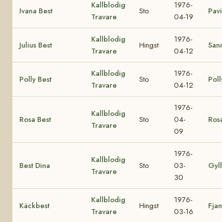
Kallblodig
1976-
Ivana Best
Sto
Pavi
Travare
04-19
Kallblodig
1976-
Julius Best
Hingst
Sann
Travare
04-12
Kallblodig
1976-
Polly Best
Sto
Poll
Travare
04-12
1976-
Kallblodig
Rosa Best
Sto
04-
Ros
Travare
09
1976-
Kallblodig
Best Dina
Sto
03-
Gyl
Travare
30
Kallblodig
1976-
Käckbest
Hingst
Fjan
Travare
03-16