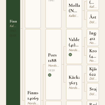
1941
(NO)
Molla
Kallblodig Travare
T-
(NO)
73
T-371
Kallblodig Travare
Åsta
Finnstegga
Dölehäst
Kallblodig Travare
1961-
Ingema
05-05
412
Valde
Nordsvensk Brukshäst
(41)
643
Nordsvensk Brukshäst
Krona
Pors
(41)
1188
Nordsvensk Brukshäst
1048
Nordsvensk Brukshäst
Kjäck
1939
622
Käcka
Dölehäst
3623
Nordsvensk Brukshäst
Svajan
Finnsessan
Dölehäst
14069
Nordsvensk Brukshäst
Redvin