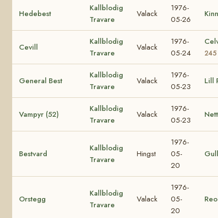
Kallblodig
1976-
Hedebest
Valack
Kin
Travare
05-26
Kallblodig
1976-
Cel
Cevill
Valack
Travare
05-24
245
Kallblodig
1976-
General Best
Valack
Lill
Travare
05-23
Kallblodig
1976-
Vampyr (52)
Valack
Nett
Travare
05-23
1976-
Kallblodig
Bestvard
Hingst
05-
Gul
Travare
20
1976-
Kallblodig
Orstegg
Valack
05-
Reo
Travare
20