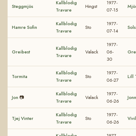
Kallblodig
1977-
Steggmjös
Hingst
Mjö
Travare
07-15
Kallblodig
1977-
Hamre Sofin
Sto
Sol
Travare
07-14
1977-
Kallblodig
Greibest
Valack
06-
Gre
Travare
30
Kallblodig
1977-
Tormita
Sto
Lill
Travare
06-27
Kallblodig
1977-
Jon
📷
Valack
Jon
Travare
06-26
Kallblodig
1977-
Tjej Vinter
Sto
Vivil
Travare
06-26
Kallblodig
1977-