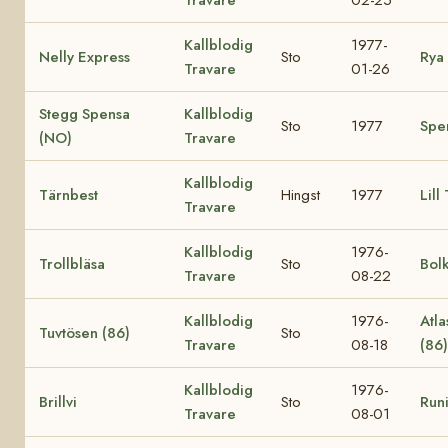
Kallblodig
1977-
Nelly Express
Sto
Rya 
Travare
01-26
Stegg Spensa
Kallblodig
Sto
1977
Spe
(NO)
Travare
Kallblodig
Tärnbest
Hingst
1977
Lill
Travare
Kallblodig
1976-
Trollbläsa
Sto
Bol
Travare
08-22
Kallblodig
1976-
Atla
Tuvtösen (86)
Sto
Travare
08-18
(86
Kallblodig
1976-
Brillvi
Sto
Runi
Travare
08-01