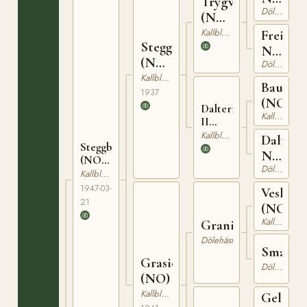
Trygve
Dölehäst
1208
(NO)
T-66
Kallblodig Travare
Freia
Stegg
N
(NO)
Dölehäst
5446
T-169
Kallblodig Travare
Baus
1937
(NO)
Dalterna
Kallblodig Travare
II
(NO)
Kallblodig Travare
Daltern
Steggbest
T-201
N
(NO)
Dölehäst
5645
T-233
Kallblodig Travare
1947-03-
Veslegu
21
(NO)
Kallblodig Travare
Granit
Dölehäst
Smarty
Grasiös
Dölehäst
(NO)
Kallblodig Travare
Gelmin