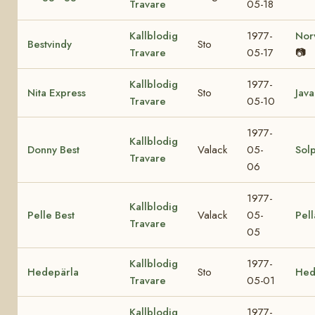
Travare
05-18
Kallblodig
1977-
Nor
Bestvindy
Sto
Travare
05-17
📷
Kallblodig
1977-
Nita Express
Sto
Java
Travare
05-10
1977-
Kallblodig
Donny Best
Valack
05-
Sol
Travare
06
1977-
Kallblodig
Pelle Best
Valack
05-
Pell
Travare
05
Kallblodig
1977-
Hedepärla
Sto
Hed
Travare
05-01
Kallblodig
1977-