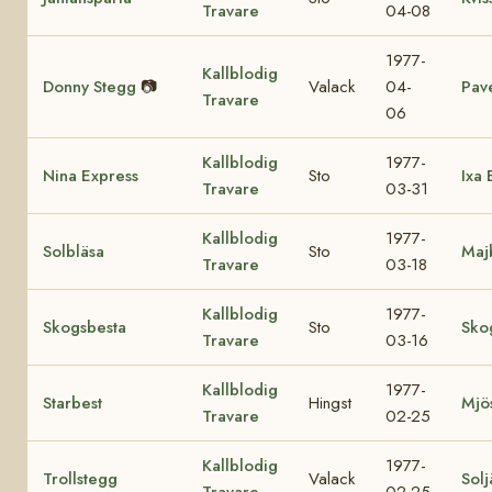
Travare
04-08
1977-
Kallblodig
Donny Stegg
📷
Valack
04-
Pave
Travare
06
Kallblodig
1977-
Nina Express
Sto
Ixa 
Travare
03-31
Kallblodig
1977-
Solbläsa
Sto
Maj
Travare
03-18
Kallblodig
1977-
Skogsbesta
Sto
Sko
Travare
03-16
Kallblodig
1977-
Starbest
Hingst
Mjös
Travare
02-25
Kallblodig
1977-
Trollstegg
Valack
Solj
Travare
02-25