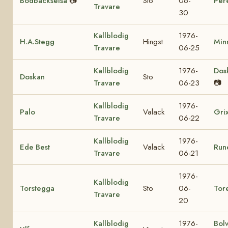
Bodbäckselsa
📷
Sto
06-
Per
Travare
30
Kallblodig
1976-
H.A.Stegg
Hingst
Min
Travare
06-25
Kallblodig
1976-
Dos
Doskan
Sto
Travare
06-23
📷
Kallblodig
1976-
Palo
Valack
Gri
Travare
06-22
Kallblodig
1976-
Ede Best
Valack
Run
Travare
06-21
1976-
Kallblodig
Torstegga
Sto
06-
Tor
Travare
20
Kallblodig
1976-
Bol