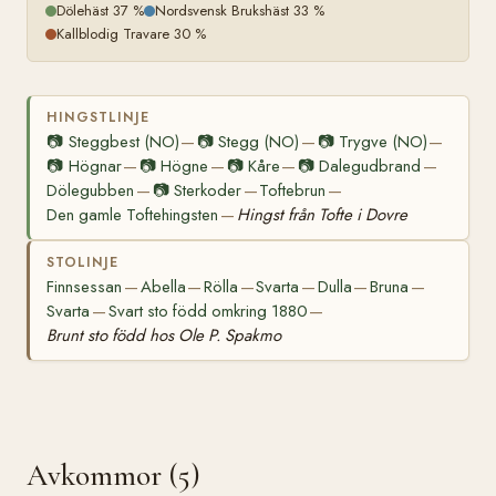
Dölehäst 37 %
Nordsvensk Brukshäst 33 %
Kallblodig Travare 30 %
HINGSTLINJE
📷
Steggbest (NO)
📷
Stegg (NO)
📷
Trygve (NO)
—
—
—
📷
Högnar
📷
Högne
📷
Kåre
📷
Dalegudbrand
—
—
—
—
Dölegubben
📷
Sterkoder
Toftebrun
—
—
—
Den gamle Toftehingsten
Hingst från Tofte i Dovre
—
STOLINJE
Finnsessan
Abella
Rölla
Svarta
Dulla
Bruna
—
—
—
—
—
—
Svarta
Svart sto född omkring 1880
—
—
Brunt sto född hos Ole P. Spakmo
Avkommor (5)