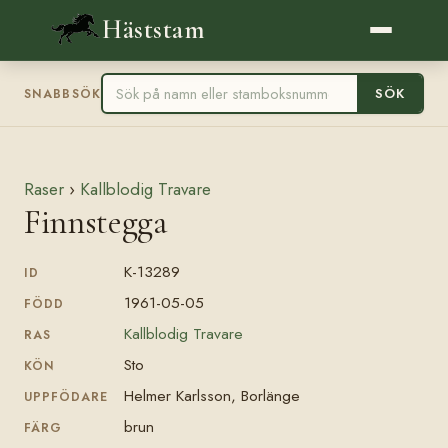
Häststam
SÖK
SNABBSÖK
Raser
›
Kallblodig Travare
Finnstegga
K-13289
ID
1961-05-05
FÖDD
Kallblodig Travare
RAS
Sto
KÖN
Helmer Karlsson, Borlänge
UPPFÖDARE
brun
FÄRG