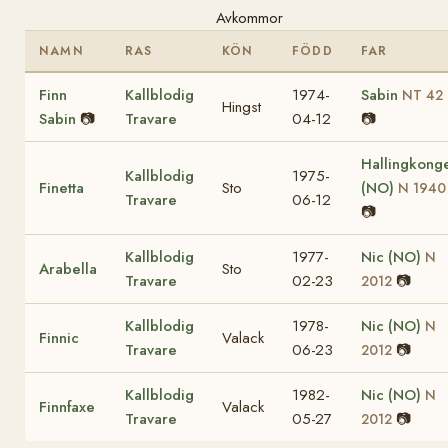
Avkommor
NAMN
RAS
KÖN
FÖDD
FAR
Finn
Kallblodig
1974-
Sabin
NT 42
Hingst
Sabin
📷
Travare
04-12
📷
Hallingkong
Kallblodig
1975-
Finetta
Sto
(NO)
N 1940
Travare
06-12
📷
Kallblodig
1977-
Nic (NO)
N
Arabella
Sto
Travare
02-23
📷
2012
Kallblodig
1978-
Nic (NO)
N
Finnic
Valack
Travare
06-23
📷
2012
Kallblodig
1982-
Nic (NO)
N
Finnfaxe
Valack
Travare
05-27
📷
2012