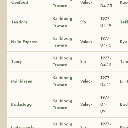
Centbest
Valack
Kac
Travare
04-25
Kallblodig
1977-
Teadora
Sto
Tek
Travare
04-19
Kallblodig
1977-
Nalle Express
Valack
Rya
Travare
04-15
Kallblodig
1977-
Tansy
Sto
Tan
Travare
04-13
Kallblodig
1977-
Månbläsen
Valack
Lill
Travare
04-11
1977-
Kallblodig
Bodastegg
Valack
04-
Bod
Travare
09
Kallblodig
1977-
Jäntanspärla
Sto
Kvis