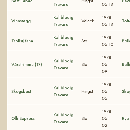
Best Tabac
Hingst
Pav
Travare
05-18
Kallblodig
1978-
Vinnstegg
Valack
Toft
Travare
05-18
Kallblodig
1978-
Trollstjärna
Sto
Bol
Travare
05-10
1978-
Kallblodig
Vårstrimma (17)
Sto
05-
Ball
Travare
09
1978-
Kallblodig
Skogsbest
Hingst
05-
Sko
Travare
05
1978-
Kallblodig
Olli Express
Sto
05-
Rya 
Travare
02