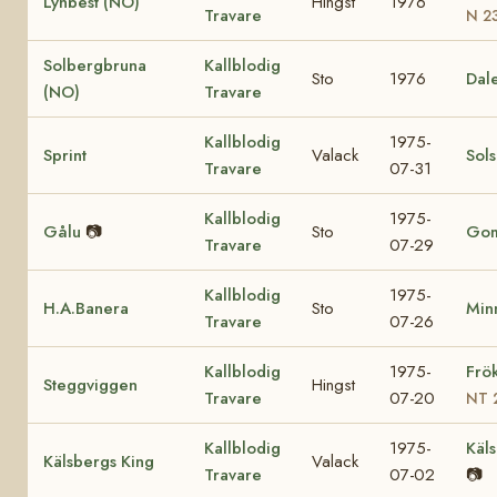
Lynbest (NO)
Hingst
1976
Travare
N 2
Solbergbruna
Kallblodig
Sto
1976
Dal
(NO)
Travare
Kallblodig
1975-
Sprint
Valack
Sol
Travare
07-31
Kallblodig
1975-
Gålu
📷
Sto
Go
Travare
07-29
Kallblodig
1975-
H.A.Banera
Sto
Minn
Travare
07-26
Kallblodig
1975-
Frö
Steggviggen
Hingst
Travare
07-20
NT 
Kallblodig
1975-
Käls
Kälsbergs King
Valack
Travare
07-02
📷