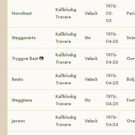
1976-
Kallblodig
Normbest
Valack
05-
Pav
Travare
03
Kallblodig
1976-
Steggsnärta
Sto
Snär
Travare
04-26
Kallblodig
1976-
Tryggve Best
📷
Valack
Gur
Travare
04-26
Kallblodig
1976-
Besto
Valack
Bolj
Travare
04-25
Kallblodig
1976-
Steggtana
Sto
Fux
Travare
04-25
Kallblodig
1976-
Jeremi
Valack
Gre
Travare
04-24