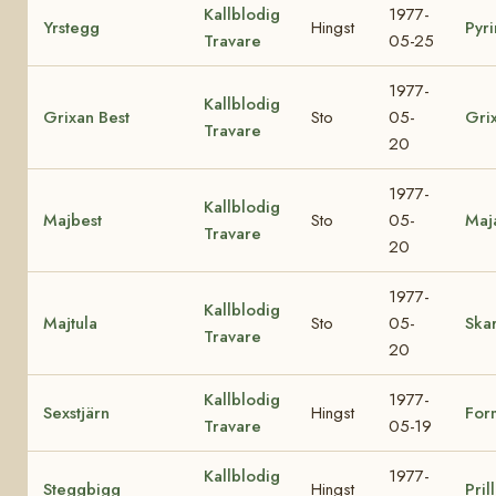
Kallblodig
1977-
Yrstegg
Hingst
Pyri
Travare
05-25
1977-
Kallblodig
Grixan Best
Sto
05-
Gri
Travare
20
1977-
Kallblodig
Majbest
Sto
05-
Maj
Travare
20
1977-
Kallblodig
Majtula
Sto
05-
Skar
Travare
20
Kallblodig
1977-
Sexstjärn
Hingst
For
Travare
05-19
Kallblodig
1977-
Steggbigg
Hingst
Pril