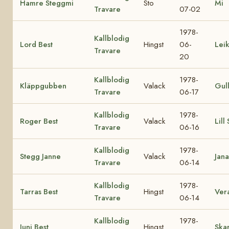
Hamre Steggmi
Sto
Mi
Travare
07-02
1978-
Kallblodig
Lord Best
Hingst
06-
Lei
Travare
20
Kallblodig
1978-
Kläppgubben
Valack
Gul
Travare
06-17
Kallblodig
1978-
Roger Best
Valack
Lill
Travare
06-16
Kallblodig
1978-
Stegg Janne
Valack
Jana
Travare
06-14
Kallblodig
1978-
Tarras Best
Hingst
Ver
Travare
06-14
Kallblodig
1978-
Juni Best
Hingst
Skar