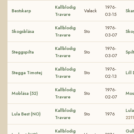
Kallblodig
1976-
Bestskarp
Valack
Ska
Travare
03-15
Kallblodig
1976-
Skogsbläsa
Sto
Sko
Travare
03-07
Kallblodig
1976-
Steggspilta
Sto
Spil
Travare
03-07
Kallblodig
1976-
Stegga Timotej
Sto
Lill
Travare
02-13
Kallblodig
1976-
Mobläsa (52)
Sto
Most
Travare
02-07
Kallblodig
Lul
Lula Best (NO)
Sto
1976
Travare
2211
Kallblodig
Gul