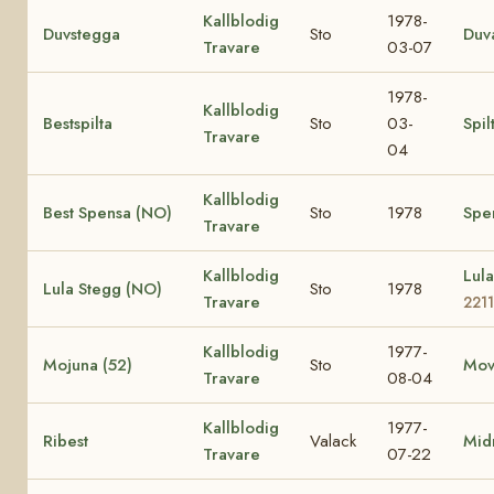
Kallblodig
1978-
Duvstegga
Sto
Duv
Travare
03-07
1978-
Kallblodig
Bestspilta
Sto
03-
Spil
Travare
04
Kallblodig
Best Spensa (NO)
Sto
1978
Spe
Travare
Kallblodig
Lul
Lula Stegg (NO)
Sto
1978
Travare
2211
Kallblodig
1977-
Mojuna (52)
Sto
Mov
Travare
08-04
Kallblodig
1977-
Ribest
Valack
Mid
Travare
07-22