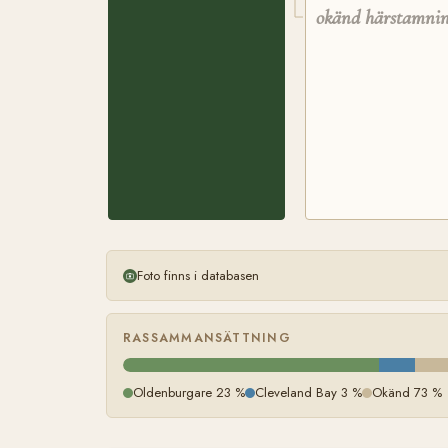
okänd härstamni
Foto finns i databasen
RASSAMMANSÄTTNING
Oldenburgare 23 %
Cleveland Bay 3 %
Okänd 73 %