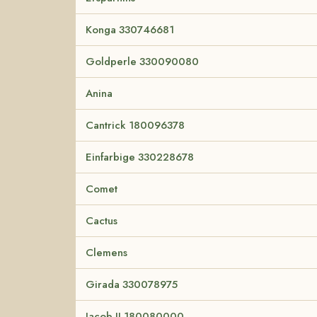
Konga 330746681
Goldperle 330090080
Anina
Cantrick 180096378
Einfarbige 330228678
Comet
Cactus
Clemens
Girada 330078975
Jacob II 180080000