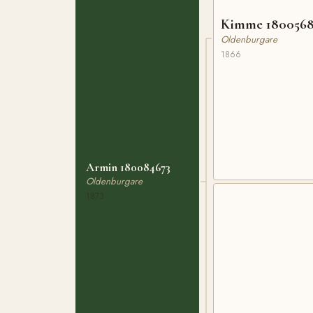
Kimme 180056
Oldenburgare
1866
Armin 180084673
Oldenburgare
1873