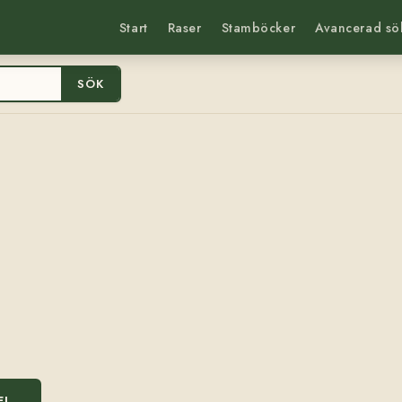
Start
Raser
Stamböcker
Avancerad sö
SÖK
3
EL