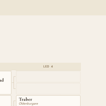
LED 4
nd
Traber
Oldenburgare