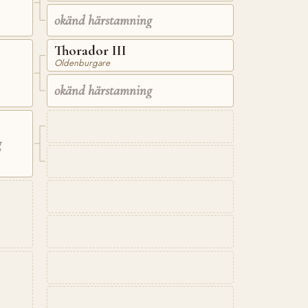
okänd härstamning
Thorador III
Oldenburgare
okänd härstamning
g