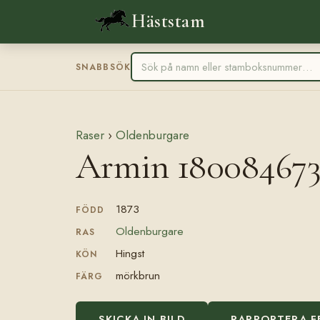
Häststam
SNABBSÖK
Raser
›
Oldenburgare
Armin 18008467
1873
FÖDD
Oldenburgare
RAS
Hingst
KÖN
mörkbrun
FÄRG
SKICKA IN BILD
RAPPORTERA F