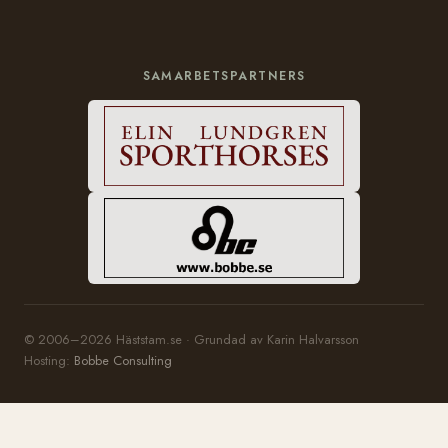
SAMARBETSPARTNERS
© 2006–2026 Häststam.se · Grundad av Karin Halvarsson
Hosting:
Bobbe Consulting