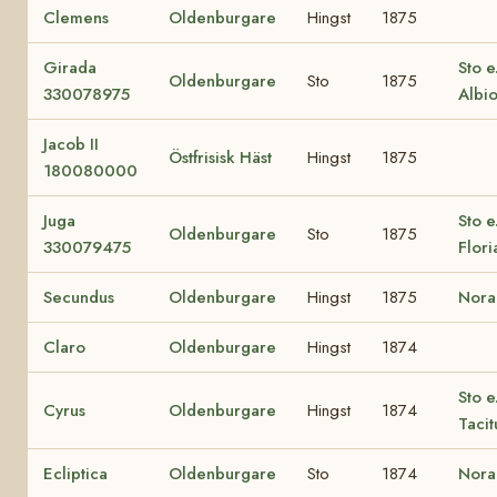
Clemens
Oldenburgare
Hingst
1875
Girada
Sto e
Oldenburgare
Sto
1875
330078975
Albi
Jacob II
Östfrisisk Häst
Hingst
1875
180080000
Juga
Sto e
Oldenburgare
Sto
1875
330079475
Flori
Secundus
Oldenburgare
Hingst
1875
Nora
Claro
Oldenburgare
Hingst
1874
Sto e
Cyrus
Oldenburgare
Hingst
1874
Tacit
Ecliptica
Oldenburgare
Sto
1874
Nora