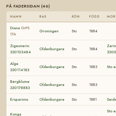
PÅ FADERSIDAN (46)
NAMN
RAS
KÖN
FÖDD
MOR
Diana
GrPS
Groningen
Sto
1884
17A
Zigeunerin
Zari
Oldenburgare
Sto
1884
330103484
330
Alge
Oldenburgare
Sto
1883
Sto e
330114183
Bergblume
Oldenburgare
Sto
1883
330178883
Ersparnins
Oldenburgare
Sto
1881
Seid
Sto e
Konga