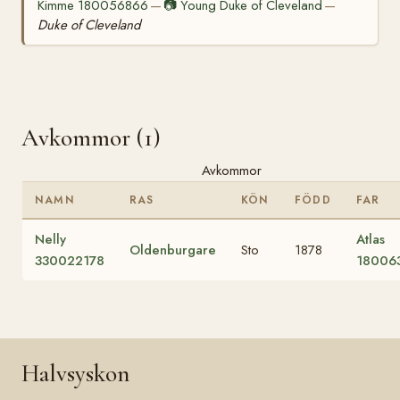
Kimme 180056866
📷
Young Duke of Cleveland
—
—
Duke of Cleveland
Avkommor (1)
Avkommor
NAMN
RAS
KÖN
FÖDD
FAR
Nelly
Atlas
Oldenburgare
Sto
1878
330022178
18006
Halvsyskon