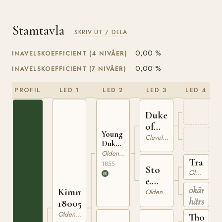
Stamtavla
SKRIV UT / DELA
0,00 %
INAVELSKOEFFICIENT (4 NIVÅER)
0,00 %
INAVELSKOEFFICIENT (7 NIVÅER)
PROFIL
LED 1
LED 2
LED 3
LED 4
Duke
of
Young
Cleveland
Cleveland Bay
Duke
of
Oldenburgare
Traber
Cleveland
1855
Sto
Oldenburgare
e.
okänd
Kimme
Traber
Oldenburgare
härstam
180056866
Oldenburgare
Thorad