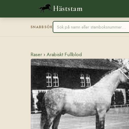
Häststam
SNABBSÖK
Raser
›
Arabiskt Fullblod