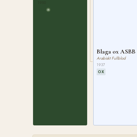
1950
OX
Blaga ox ASBB
Arabiskt Fullblod
1937
OX