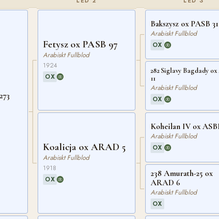
LED 2
LED 3
Bakszysz ox PASB 31
Arabiskt Fullblod
Fetysz ox PASB 97
OX
Arabiskt Fullblod
1924
282 Siglavy Bagdady o
OX
11
Arabiskt Fullblod
273
OX
Koheilan IV ox ASB
Arabiskt Fullblod
Koalicja ox ARAD 5
OX
Arabiskt Fullblod
1918
238 Amurath-25 ox
OX
ARAD 6
Arabiskt Fullblod
OX