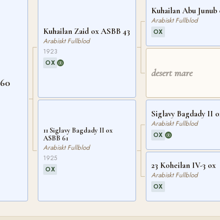
Kuhailan Abu Junub 
Arabiskt Fullblod
Kuhailan Zaid ox ASBB 43
OX
Arabiskt Fullblod
1923
OX
desert mare
 60
Siglavy Bagdady II o
Arabiskt Fullblod
11 Siglavy Bagdady II ox
OX
ASBB 61
Arabiskt Fullblod
1925
23 Koheilan IV-3 ox
OX
Arabiskt Fullblod
OX