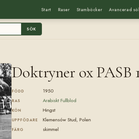
Start
Raser
Stamböcker
Avancerad sö
SÖK
Doktryner ox PASB 
1950
FÖDD
Arabiskt Fullblod
RAS
Hingst
KÖN
Klemensów Stud, Polen
UPPFÖDARE
skimmel
FÄRG