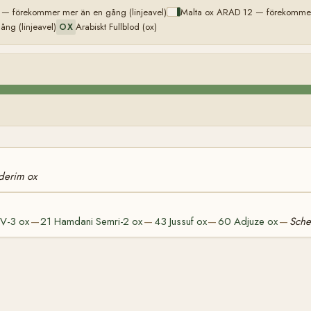
— förekommer mer än en gång (linjeavel)
Malta ox ARAD 12 — förekommer 
ng (linjeavel)
Arabiskt Fullblod (ox)
OX
lderim ox
IV-3 ox
21 Hamdani Semri-2 ox
43 Jussuf ox
60 Adjuze ox
Sche
—
—
—
—