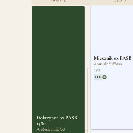
PROFIL
LED 1
Miecznik ox PASB 
Arabiskt Fullblod
1931
OX
Doktryner ox PASB
1380
Arabiskt Fullblod