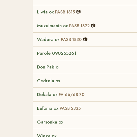
Liwia ox
📷
PASB 1815
Muzulmanin ox
📷
PASB 1822
Wadera ox
📷
PASB 1830
Parole 090255261
Don Pablo
Cedrela ox
Dokala ox
FA 66/68-70
Eufonia ox
PASB 2335
Garsonka ox
Wieza ox