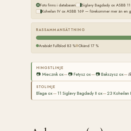
Foto finns i databasen
Siglavy Bagdady ox ASBB 11 
Koheilan IV ox ASBB 169 — förekommer mer än en gå
RASSAMMANSÄTTNING
Arabiskt Fullblod 83 %
Okänd 17 %
HINGSTLINJE
📷
Miecznik ox
📷
Fetysz ox
📷
Bakszysz ox
I
—
—
—
STOLINJE
Blaga ox
11 Siglavy Bagdady II ox
23 Koheilan 
—
—