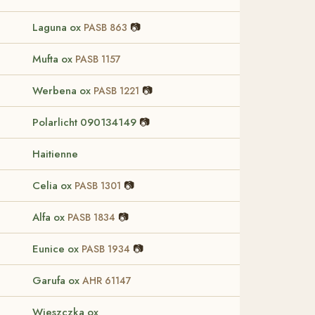
Laguna ox
📷
PASB 863
Mufta ox
PASB 1157
Werbena ox
📷
PASB 1221
Polarlicht 090134149
📷
Haitienne
Celia ox
📷
PASB 1301
Alfa ox
📷
PASB 1834
Eunice ox
📷
PASB 1934
Garufa ox
AHR 61147
Wieszczka ox