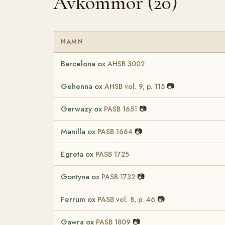
Avkommor (20)
NAMN
Barcelona ox
AHSB 3002
Gehenna ox
📷
AHSB vol. 9, p. 115
Gerwazy ox
📷
PASB 1651
Manilla ox
📷
PASB 1664
Egreta ox
PASB 1725
Gontyna ox
📷
PASB 1732
Ferrum ox
📷
PASB vol. 8, p. 46
Gawra ox
📷
PASB 1809