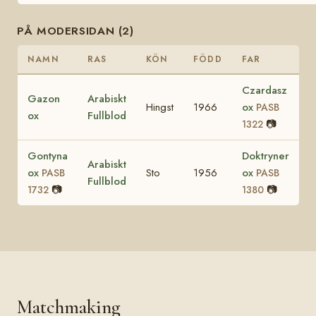
PÅ MODERSIDAN (2)
NAMN
RAS
KÖN
FÖDD
FAR
Czardasz
Gazon
Arabiskt
Hingst
1966
ox
PASB
ox
Fullblod
📷
1322
Gontyna
Doktryner
Arabiskt
ox
Sto
1956
ox
PASB
PASB
Fullblod
📷
📷
1732
1380
Matchmaking