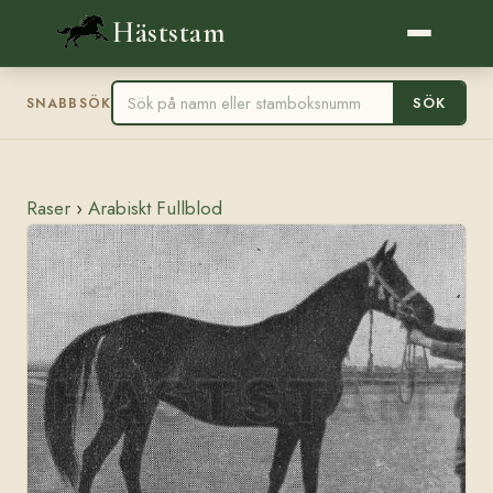
Häststam
SÖK
SNABBSÖK
Raser
›
Arabiskt Fullblod