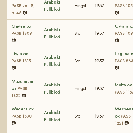
Arabiskt
Hingst
1957
PASB vol. 8,
PASB 10
Fullblod
📷
📷
p. 46
Gawra ox
Gwara o
Arabiskt
Sto
1957
PASB 1809
PASB 10
Fullblod
📷
📷
Liwia ox
Laguna 
Arabiskt
Sto
1957
PASB 1815
PASB 86
Fullblod
📷
📷
Muzulmanin
Arabiskt
Mufta ox
ox
Hingst
1957
PASB
Fullblod
PASB 115
📷
1822
Wadera ox
Werben
Arabiskt
Sto
1957
ox
PASB 1830
PASB
Fullblod
📷
📷
1221