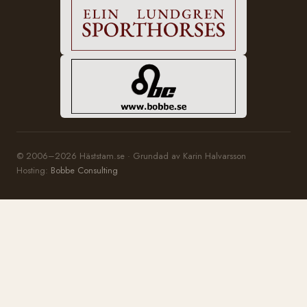
© 2006–2026 Häststam.se · Grundad av Karin Halvarsson
Hosting:
Bobbe Consulting