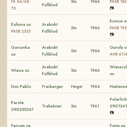
Sto
1966
FA 66/68-
PASB 183
Fullblod
📷
70
Eunice o
Eufonia ox
Arabiskt
Sto
1966
PASB 19
Fullblod
PASB 2335
📷
Garsonka
Arabiskt
Garufa o
Sto
1966
ox
Fullblod
AHR 611
Arabiskt
Wieszcz
Wieza ox
Sto
1966
Fullblod
ox
Don Pablo
Freiberger
Hingst
1964
Haitienn
Polarlich
Parole
Trakehner
Sto
1961
090134
090255261
📷
Ferrum ox
Forta ox