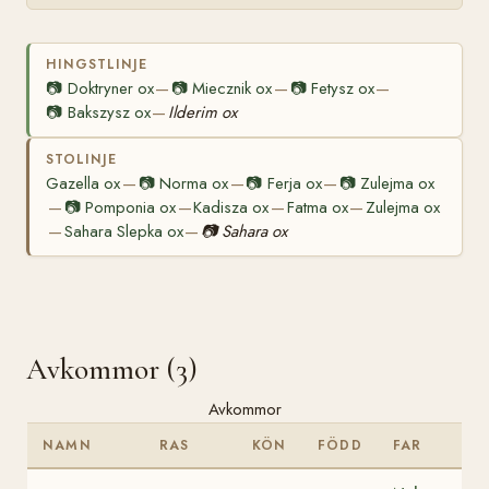
HINGSTLINJE
📷
Doktryner ox
📷
Miecznik ox
📷
Fetysz ox
—
—
—
📷
Bakszysz ox
Ilderim ox
—
STOLINJE
Gazella ox
📷
Norma ox
📷
Ferja ox
📷
Zulejma ox
—
—
—
📷
Pomponia ox
Kadisza ox
Fatma ox
Zulejma ox
—
—
—
—
Sahara Slepka ox
📷
Sahara ox
—
—
Avkommor (3)
Avkommor
NAMN
RAS
KÖN
FÖDD
FAR