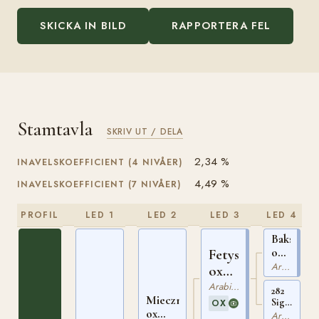
SKICKA IN BILD
RAPPORTERA FEL
Stamtavla
SKRIV UT / DELA
2,34 %
INAVELSKOEFFICIENT (4 NIVÅER)
4,49 %
INAVELSKOEFFICIENT (7 NIVÅER)
PROFIL
LED 1
LED 2
LED 3
LED 4
Bakszysz
ox
Fetysz
PASB
Arabiskt Fullblod
ox
31
PASB
Arabiskt Fullblod
282
Miecznik
97
Siglavy
OX
ox
Bagdady
Arabiskt Fullblod