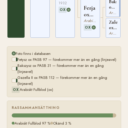
Bakszysz
112
533
1932
ox
Ferja
OX
PASB
Arabiskt Fullblod
ox
31
PASB
Arabiskt Fullblod
Zulejma
95
ox
OX
PASB
Arabiskt Fullblod
396
Foto finns i databasen
Fetysz ox PASB 97 — förekommer mer än en gång (linjeavel)
Bakszysz ox PASB 31 — förekommer mer än en gång
(linjeavel)
Gazella II ox PASB 112 — förekommer mer än en gång
(linjeavel)
Arabiskt Fullblod (ox)
OX
RASSAMMANSÄTTNING
Arabiskt Fullblod 97 %
Okänd 3 %