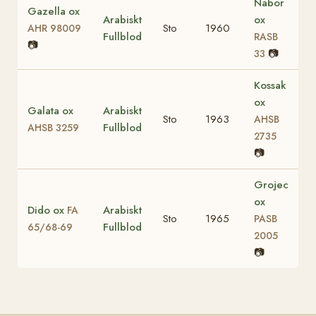
Nabor
Gazella ox
Arabiskt
ox
Sto
1960
AHR 98009
Fullblod
RASB
📷
📷
33
Kossak
ox
Galata ox
Arabiskt
Sto
1963
AHSB
Fullblod
AHSB 3259
2735
📷
Grojec
ox
Dido ox
Arabiskt
FA
Sto
1965
PASB
Fullblod
65/68-69
2005
📷