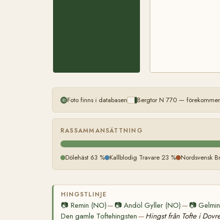
Foto finns i databasen
Bergtor N 770 — förekommer 
RASSAMMANSÄTTNING
Dölehäst 63 %
Kallblodig Travare 23 %
Nordsvensk Br
HINGSTLINJE
📷
Remin (NO)
📷
Andöl Gyller (NO)
📷
Gelmin
—
—
Den gamle Toftehingsten
Hingst från Tofte i Dovr
—