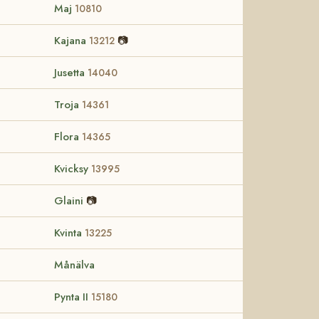
Maj
10810
Kajana
📷
13212
Jusetta
14040
Troja
14361
Flora
14365
Kvicksy
13995
Glaini
📷
Kvinta
13225
Månälva
Pynta II
15180