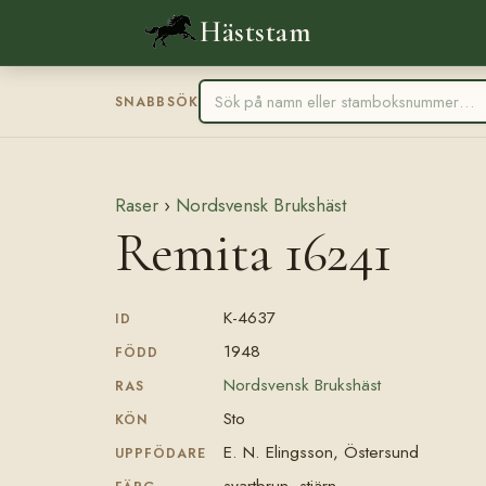
Häststam
SNABBSÖK
Raser
›
Nordsvensk Brukshäst
Remita 16241
K-4637
ID
1948
FÖDD
Nordsvensk Brukshäst
RAS
Sto
KÖN
E. N. Elingsson, Östersund
UPPFÖDARE
svartbrun, stjärn