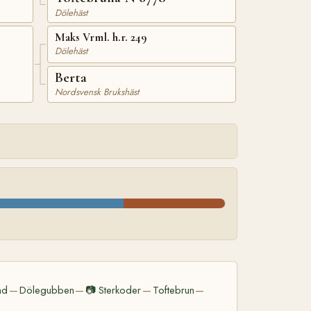
Dölehäst
Maks Vrml. h.r. 249
Dölehäst
Berta
Nordsvensk Brukshäst
nd
Dölegubben
📷
Sterkoder
Toftebrun
—
—
—
—