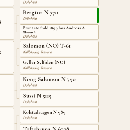
Dölehäst
Bergtor N 770
Dölehäst
3
Brunt sto född 1899 hos Andreas A.
Skaanö
Dölehäst
Salomon (NO) T-61
5
Kallblodig Travare
Gyller Sylfiden (NO)
Kallblodig Travare
Kong Salomon N 790
Dölehäst
Sussi N 5115
Dölehäst
Kolstadruggen N 989
Dölehäst
Toftebruna N 6778