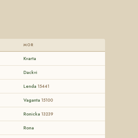
MOR
Kvarta
Dackvi
Lenda
15441
Vaganta
15100
Ronicka
13239
Rona