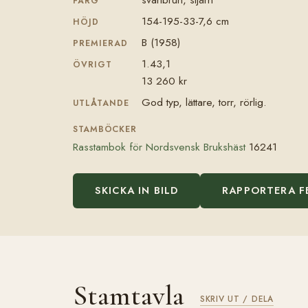
FÄRG
154-195-33-7,6 cm
HÖJD
B (1958)
PREMIERAD
1.43,1
ÖVRIGT
13 260 kr
God typ, lättare, torr, rörlig.
UTLÅTANDE
STAMBÖCKER
Rasstambok för Nordsvensk Brukshäst
16241
SKICKA IN BILD
RAPPORTERA F
Stamtavla
SKRIV UT / DELA