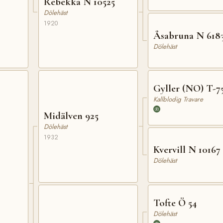
Rebekka N 10525
Dölehäst
1920
Åsabruna N 618
Dölehäst
Gyller (NO) T-7
Kallblodig Travare
Midälven 925
Dölehäst
1932
Kvervill N 10167
Dölehäst
Tofte Ö 54
Dölehäst