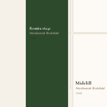
Remita 16241
Nordsvensk Brukshäst
1948
Midelill
Nordsvensk Brukshäst
1940