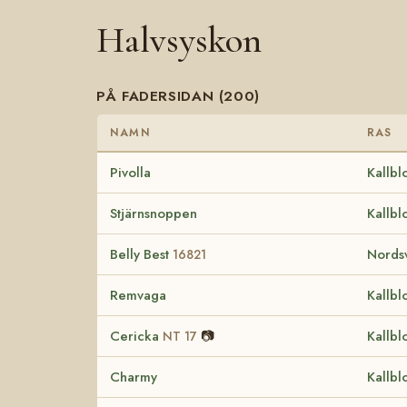
Halvsyskon
PÅ FADERSIDAN (200)
NAMN
RAS
Pivolla
Kallbl
Stjärnsnoppen
Kallbl
Belly Best
Nordsv
16821
Remvaga
Kallbl
Cericka
📷
Kallbl
NT 17
Charmy
Kallbl