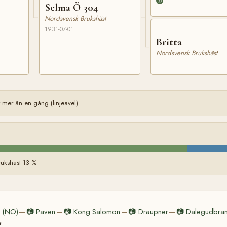
Selma Ö 304
Nordsvensk Brukshäst
1931-07-01
Britta
Nordsvensk Brukshäst
mer än en gång (linjeavel)
ukshäst 13 %
 (NO)
📷
Paven
📷
Kong Salomon
📷
Draupner
📷
Dalegudbra
—
—
—
—
e