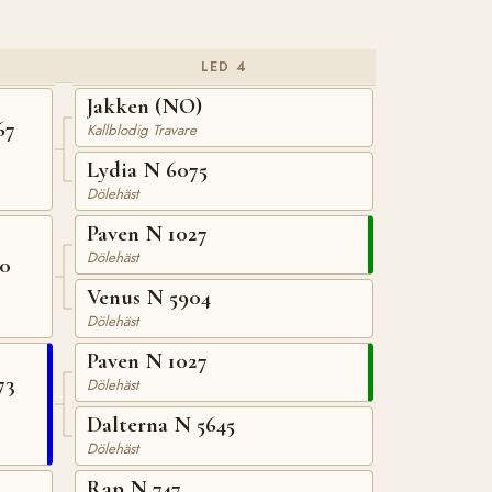
LED 4
Jakken (NO)
67
Kallblodig Travare
Lydia N 6075
Dölehäst
Paven N 1027
Dölehäst
70
Venus N 5904
Dölehäst
Paven N 1027
73
Dölehäst
Dalterna N 5645
Dölehäst
Rap N 747