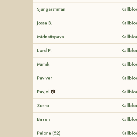
Sjungarstintan
Kallblo
Jossa B.
Kallblo
Midnattspava
Kallblo
Lord P.
Kallblo
Mimik
Kallblo
Paviver
Kallblo
Pavjol
📷
Kallblo
Zorro
Kallblo
Birren
Kallblo
Palona (52)
Kallblo