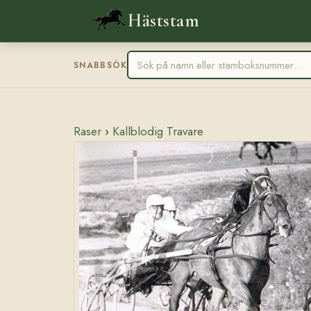
Häststam
SNABBSÖK
Raser
›
Kallblodig Travare