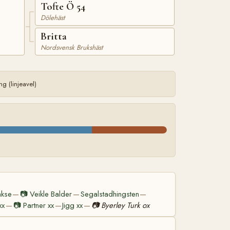
Tofte Ö 54
Dölehäst
Britta
Nordsvensk Brukshäst
 (linjeavel)
akse
📷
Veikle Balder
Segalstadhingsten
—
—
—
xx
📷
Partner xx
Jigg xx
📷
Byerley Turk ox
—
—
—