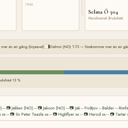
1940
Selma Ö 304
Nordsvensk Brukshäst
er än en gång (linjeavel)
Gelmin (NO) T-73 — förekommer mer än en gång
ukshäst 13 %
)
📷
Jakken (NO)
📷
Jakson (NO)
📷
Jak
Fridtjov
Balder
Rimf
—
—
—
—
—
—
 xx
📷
Sir Peter Teazle xx
📷
Highflyer xx
📷
Herod xx
📷
Tartar 
—
—
—
—