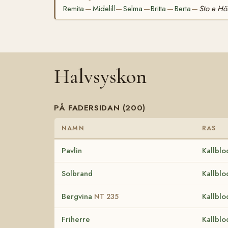
Remita
Midelill
Selma
Britta
Berta
Sto e Hö
—
—
—
—
—
Halvsyskon
PÅ FADERSIDAN (200)
NAMN
RAS
Pavlin
Kallblo
Solbrand
Kallblo
Bergvina
Kallblo
NT 235
Friherre
Kallblo