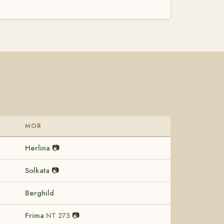
MOR
Herlina
📷
Solkata
📷
Berghild
Frima
📷
NT 275