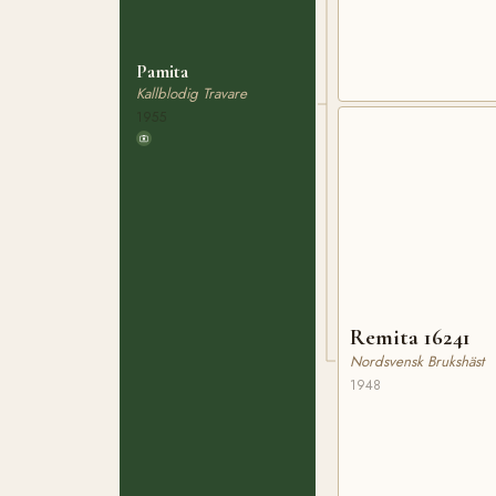
Pamita
Kallblodig Travare
1955
Remita 16241
Nordsvensk Brukshäst
1948