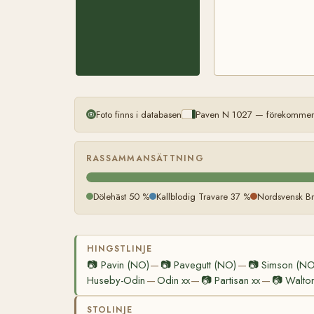
Foto finns i databasen
Paven N 1027 — förekommer m
RASSAMMANSÄTTNING
Dölehäst 50 %
Kallblodig Travare 37 %
Nordsvensk Br
HINGSTLINJE
📷
Pavin (NO)
📷
Pavegutt (NO)
📷
Simson (NO
—
—
Huseby-Odin
Odin xx
📷
Partisan xx
📷
Walton
—
—
—
STOLINJE