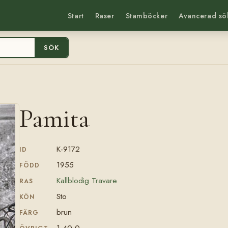
Start
Raser
Stamböcker
Avancerad sö
SÖK
Pamita
K-9172
ID
1955
FÖDD
Kallblodig Travare
RAS
Sto
KÖN
brun
FÄRG
1.40,0