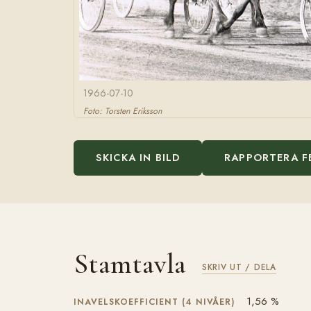
1966-07-10
Foto: Torsten Eriksson
SKICKA IN BILD
RAPPORTERA F
Stamtavla
SKRIV UT / DELA
1,56 %
INAVELSKOEFFICIENT (4 NIVÅER)