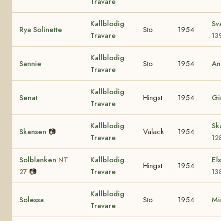
Travare
Kallblodig
Sv
Rya Solinette
Sto
1954
Travare
13
Kallblodig
Sannie
Sto
1954
An
Travare
Kallblodig
Senat
Hingst
1954
Gi
Travare
Kallblodig
Sk
Skansen
📷
Valack
1954
Travare
12
Solblanken
Kallblodig
El
NT
Hingst
1954
📷
Travare
27
13
Kallblodig
Solessa
Sto
1954
Mi
Travare