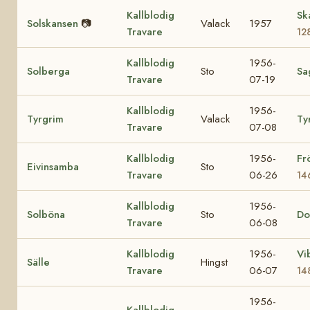
Kallblodig
Sk
Solskansen
📷
Valack
1957
Travare
12
Kallblodig
1956-
Solberga
Sto
Sa
Travare
07-19
Kallblodig
1956-
Tyrgrim
Valack
Ty
Travare
07-08
Kallblodig
1956-
Fr
Eivinsamba
Sto
Travare
06-26
14
Kallblodig
1956-
Solböna
Sto
Do
Travare
06-08
Kallblodig
1956-
Vi
Sälle
Hingst
Travare
06-07
14
1956-
Kallblodig