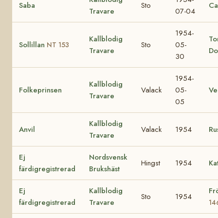
Saba
Sto
Ca
Travare
07-04
1954-
Kallblodig
To
Sollillan
Sto
05-
NT 153
Travare
Do
30
1954-
Kallblodig
Folkeprinsen
Valack
05-
V
Travare
05
Kallblodig
Anvil
Valack
1954
Ru
Travare
Ej
Nordsvensk
Hingst
1954
Ka
färdigregistrerad
Brukshäst
Ej
Kallblodig
Fr
Sto
1954
färdigregistrerad
Travare
14