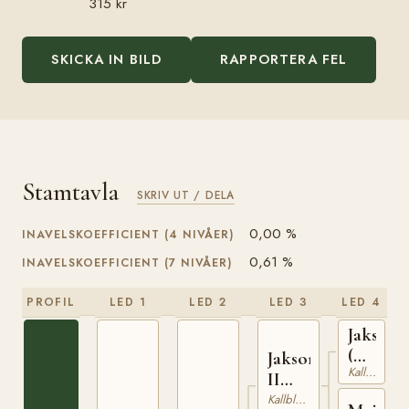
315 kr
SKICKA IN BILD
RAPPORTERA FEL
Stamtavla
SKRIV UT / DELA
0,00 %
INAVELSKOEFFICIENT (4 NIVÅER)
0,61 %
INAVELSKOEFFICIENT (7 NIVÅER)
PROFIL
LED 1
LED 2
LED 3
LED 4
Jakson
(NO)
Jakson
Kallblodig Travare
T-
II
42
(NO)
Kallblodig Travare