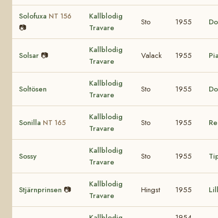
Solofuxa
Kallblodig
NT 156
Sto
1955
Do
📷
Travare
Kallblodig
Solsar
📷
Valack
1955
Pia
Travare
Kallblodig
Soltösen
Sto
1955
Do
Travare
Kallblodig
Sonilla
Sto
1955
Re
NT 165
Travare
Kallblodig
Sossy
Sto
1955
Ti
Travare
Kallblodig
Stjärnprinsen
📷
Hingst
1955
Li
Travare
Kallblodig
1954-