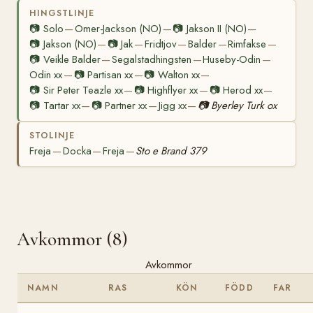
HINGSTLINJE
📷
Solo
Omer-Jackson (NO)
📷
Jakson II (NO)
—
—
—
📷
Jakson (NO)
📷
Jak
Fridtjov
Balder
Rimfakse
—
—
—
—
—
📷
Veikle Balder
Segalstadhingsten
Huseby-Odin
—
—
—
Odin xx
📷
Partisan xx
📷
Walton xx
—
—
—
📷
Sir Peter Teazle xx
📷
Highflyer xx
📷
Herod xx
—
—
—
📷
Tartar xx
📷
Partner xx
Jigg xx
📷
Byerley Turk ox
—
—
—
STOLINJE
Freja
Docka
Freja
Sto e Brand 379
—
—
—
Avkommor (8)
Avkommor
NAMN
RAS
KÖN
FÖDD
FAR