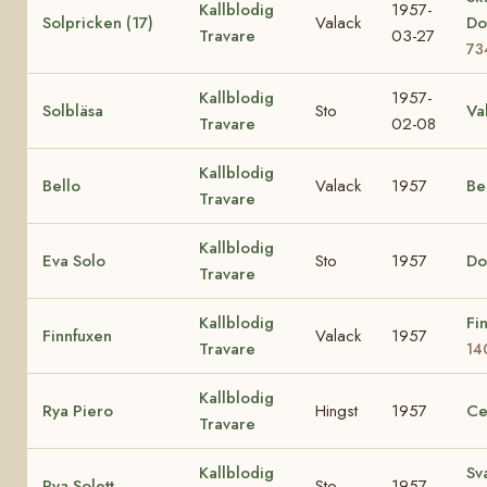
Kallblodig
1957-
Solpricken (17)
Valack
Do
Travare
03-27
73
Kallblodig
1957-
Solbläsa
Sto
Va
Travare
02-08
Kallblodig
Bello
Valack
1957
Be
Travare
Kallblodig
Eva Solo
Sto
1957
Do
Travare
Kallblodig
Fi
Finnfuxen
Valack
1957
Travare
14
Kallblodig
Rya Piero
Hingst
1957
Ce
Travare
Kallblodig
Sv
Rya Solett
Sto
1957