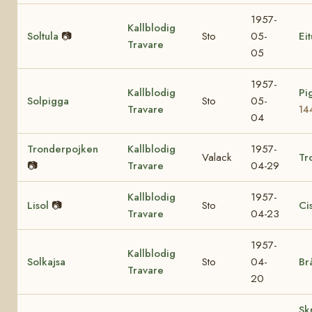
1957-
Kallblodig
Soltula
📷
Sto
05-
Eit
Travare
05
1957-
Kallblodig
Pi
Solpigga
Sto
05-
Travare
14
04
Tronderpojken
Kallblodig
1957-
Valack
Tr
📷
Travare
04-29
Kallblodig
1957-
Lisol
📷
Sto
Ci
Travare
04-23
1957-
Kallblodig
Solkajsa
Sto
04-
Br
Travare
20
Sk