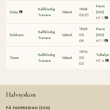
Pavin
Kallblodig
1968-
Solej
📷
Valack
(NO)
Travare
05-21
📷
NT 1
1969-
Pavin
Kallblodig
Solskans
Valack
05-
(NO)
Travare
09
📷
NT 1
1970-
Kallblodig
Toftelyn
Tösse
Valack
05-
Travare
📷
NT 6
03
Halvsyskon
PÅ FADERSIDAN (200)