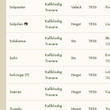
Kallblodig
Solpanter
Valack
1956
Pi
Travare
Kallblodig
Solpilen
📷
Hingst
1956
Lis
Travare
Kallblodig
Sk
Solskansa
Sto
1956
Travare
12
Kallblodig
Ei
Solvi
Sto
1956
Travare
15
Kallblodig
Li
Solvinge (7)
Hingst
1956
Travare
15
Kallblodig
Sopran
Hingst
1956
Ce
Travare
Kallblodig
Trondo
Hingst
1956
Tr