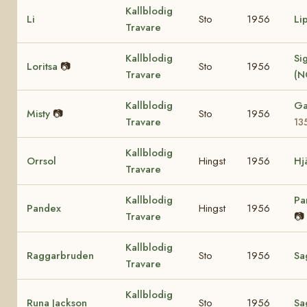
Kallblodig
Li
Sto
1956
Li
Travare
Kallblodig
Sig
Loritsa
📷
Sto
1956
Travare
(N
Kallblodig
Ga
Misty
📷
Sto
1956
Travare
13
Kallblodig
Orrsol
Hingst
1956
Hj
Travare
Kallblodig
Pa
Pandex
Hingst
1956
Travare
📷
Kallblodig
Raggarbruden
Sto
1956
Sa
Travare
Kallblodig
Runa Jackson
Sto
1956
Sa