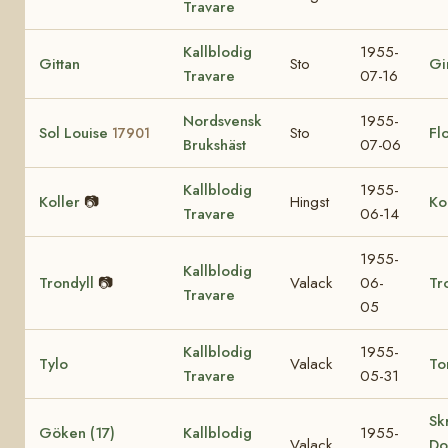
Travare
Kallblodig
1955-
Gittan
Sto
Gi
Travare
07-16
Nordsvensk
1955-
Sol Louise
Sto
Fl
17901
Brukshäst
07-06
Kallblodig
1955-
Koller
📷
Hingst
Ko
Travare
06-14
1955-
Kallblodig
Trondyll
📷
Valack
06-
Tr
Travare
05
Kallblodig
1955-
Tylo
Valack
To
Travare
05-31
Sk
Göken (17)
Kallblodig
1955-
Valack
Do