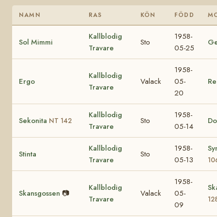
NAMN
RAS
KÖN
FÖDD
M
Kallblodig
1958-
Sol Mimmi
Sto
Ge
Travare
05-25
1958-
Kallblodig
Ergo
Valack
05-
Re
Travare
20
Kallblodig
1958-
Sekonita
Sto
Do
NT 142
Travare
05-14
Kallblodig
1958-
Sy
Stinta
Sto
Travare
05-13
10
1958-
Kallblodig
Sk
Skansgossen
📷
Valack
05-
Travare
12
09