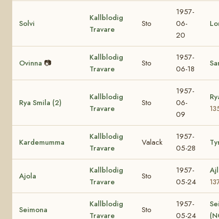
1957-
Kallblodig
Solvi
Sto
06-
Lo
Travare
20
Kallblodig
1957-
Ovinna
📷
Sto
Sa
Travare
06-18
1957-
Kallblodig
Ry
Rya Smila (2)
Sto
06-
Travare
13
09
Kallblodig
1957-
Kardemumma
Valack
Ty
Travare
05-28
Kallblodig
1957-
Aj
Ajola
Sto
Travare
05-24
13
Kallblodig
1957-
Se
Seimona
Sto
Travare
05-24
(N