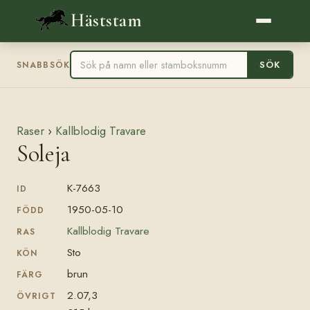
Häststam
SÖK
SNABBSÖK
Raser
›
Kallblodig Travare
Soleja
K-7663
ID
1950-05-10
FÖDD
Kallblodig Travare
RAS
Sto
KÖN
brun
FÄRG
2.07,3
ÖVRIGT