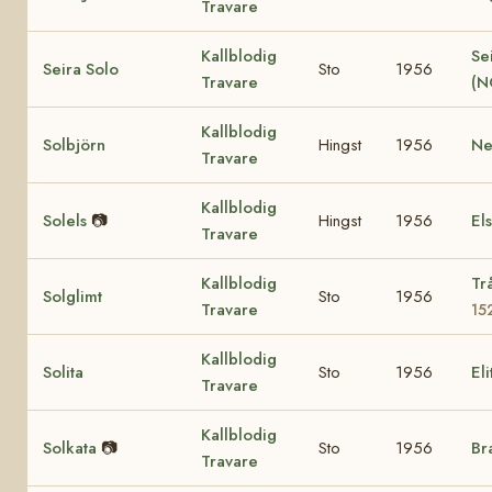
Travare
Kallblodig
Se
Seira Solo
Sto
1956
Travare
(N
Kallblodig
Solbjörn
Hingst
1956
Ne
Travare
Kallblodig
Solels
📷
Hingst
1956
El
Travare
Kallblodig
Tr
Solglimt
Sto
1956
Travare
15
Kallblodig
Solita
Sto
1956
El
Travare
Kallblodig
Solkata
📷
Sto
1956
Br
Travare