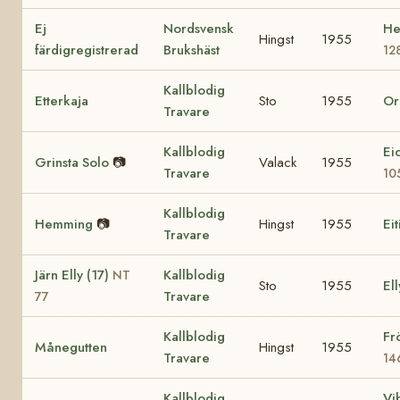
Ej
Nordsvensk
He
Hingst
1955
färdigregistrerad
Brukshäst
12
Kallblodig
Etterkaja
Sto
1955
Or
Travare
Kallblodig
Ei
Grinsta Solo
📷
Valack
1955
Travare
10
Kallblodig
Hemming
📷
Hingst
1955
Eit
Travare
Järn Elly (17)
Kallblodig
NT
Sto
1955
Ell
Travare
77
Kallblodig
Fr
Månegutten
Hingst
1955
Travare
14
Kallblodig
Vi