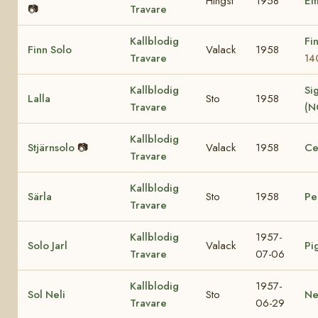
Hingst
1958
Eit
📷
Travare
Kallblodig
Fi
Finn Solo
Valack
1958
Travare
14
Kallblodig
Sig
Lalla
Sto
1958
Travare
(N
Kallblodig
Stjärnsolo
📷
Valack
1958
Ce
Travare
Kallblodig
Särla
Sto
1958
Pe
Travare
Kallblodig
1957-
Solo Jarl
Valack
Pi
Travare
07-06
Kallblodig
1957-
Sol Neli
Sto
Ne
Travare
06-29