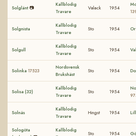
Kallblodig
Mo
Solglänt
📷
Valack
1954
Travare
13
Kallblodig
Solgnista
Sto
1954
Or
Travare
Kallblodig
Solgull
Sto
1954
Va
Travare
Nordsvensk
Solinka
Sto
1954
Do
17523
Brukshäst
Kallblodig
No
Solisa (32)
Sto
1954
Travare
97
Kallblodig
Solnäs
Hingst
1954
Li
Travare
Sologöta
Kallblodig
Sto
1954
Gö