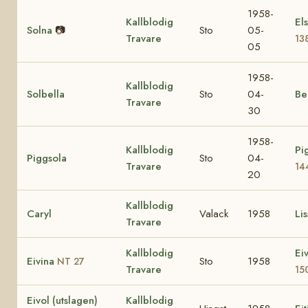
1958-
Kallblodig
El
Solna
📷
Sto
05-
Travare
13
05
1958-
Kallblodig
Solbella
Sto
04-
Be
Travare
30
1958-
Kallblodig
Pi
Piggsola
Sto
04-
Travare
14
20
Kallblodig
Caryl
Valack
1958
Lis
Travare
Kallblodig
Ei
Eivina
Sto
1958
NT 27
Travare
15
Eivol (utslagen)
Kallblodig