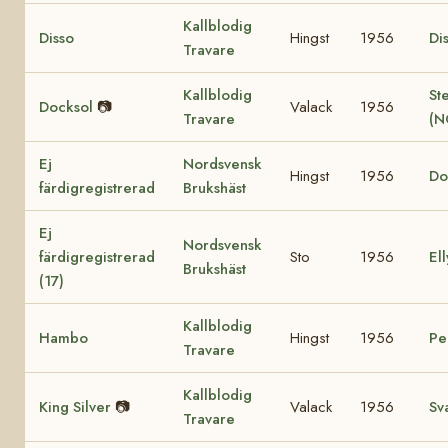
Kallblodig
Disso
Hingst
1956
Di
Travare
Kallblodig
St
Docksol
📷
Valack
1956
Travare
(N
Ej
Nordsvensk
Hingst
1956
Do
färdigregistrerad
Brukshäst
Ej
Nordsvensk
färdigregistrerad
Sto
1956
Ell
Brukshäst
(17)
Kallblodig
Hambo
Hingst
1956
Pe
Travare
Kallblodig
King Silver
📷
Valack
1956
Sv
Travare