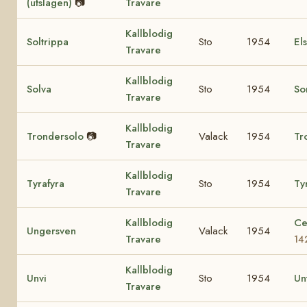
(utslagen)
📷
Travare
Kallblodig
Soltrippa
Sto
1954
El
Travare
Kallblodig
Solva
Sto
1954
So
Travare
Kallblodig
Trondersolo
📷
Valack
1954
Tr
Travare
Kallblodig
Tyrafyra
Sto
1954
Tyr
Travare
Kallblodig
Ce
Ungersven
Valack
1954
Travare
14
Kallblodig
Unvi
Sto
1954
Un
Travare