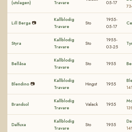
(utslagen)
Travare
05-17
73
Kallblodig
1955-
Lill Berga
📷
Sto
Ce
Travare
05-17
Kallblodig
1955-
Styra
Sto
Ty
Travare
03-25
Kallblodig
Bellåsa
Sto
1955
Be
Travare
Kallblodig
Ble
Blendino
📷
Hingst
1955
Travare
14
Kallblodig
Mo
Brandsol
Valack
1955
Travare
13
Kallblodig
Da
Dalfuxa
Sto
1955
Travare
14