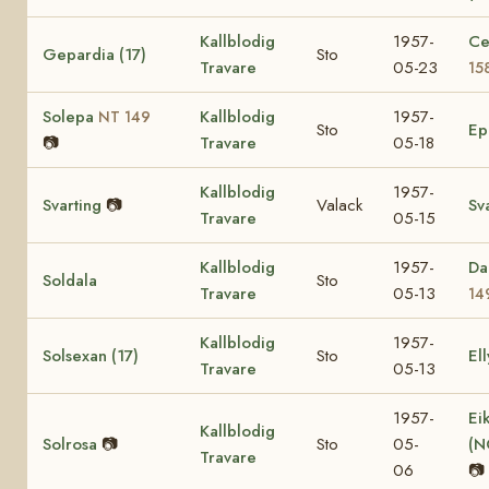
Kallblodig
1957-
Ce
Gepardia (17)
Sto
Travare
05-23
15
Solepa
Kallblodig
1957-
NT 149
Sto
E
📷
Travare
05-18
Kallblodig
1957-
Svarting
📷
Valack
Sv
Travare
05-15
Kallblodig
1957-
Da
Soldala
Sto
Travare
05-13
14
Kallblodig
1957-
Solsexan (17)
Sto
Ell
Travare
05-13
1957-
Ei
Kallblodig
Solrosa
📷
Sto
05-
(N
Travare
06
📷