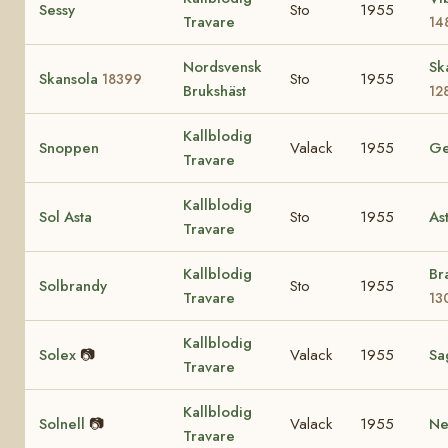
Sessy
Sto
1955
Travare
14
Nordsvensk
Sk
Skansola
Sto
1955
18399
Brukshäst
12
Kallblodig
Snoppen
Valack
1955
Ge
Travare
Kallblodig
Sol Asta
Sto
1955
As
Travare
Kallblodig
Br
Solbrandy
Sto
1955
Travare
13
Kallblodig
Solex
📷
Valack
1955
Sa
Travare
Kallblodig
Solnell
📷
Valack
1955
Nel
Travare