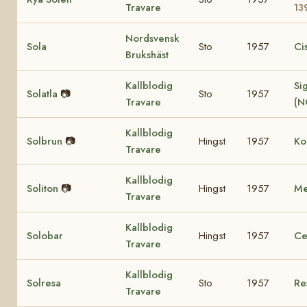
Travare
13
Nordsvensk
Sola
Sto
1957
Ci
Brukshäst
Kallblodig
Sig
Solatla
📷
Sto
1957
Travare
(N
Kallblodig
Solbrun
📷
Hingst
1957
Ko
Travare
Kallblodig
Soliton
📷
Hingst
1957
Me
Travare
Kallblodig
Solobar
Hingst
1957
Ce
Travare
Kallblodig
Solresa
Sto
1957
Re
Travare