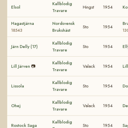
Kallblodig
Elsol
Hingst
1954
Ko
Travare
Hagastjärna
Nordsvensk
Br
Sto
1954
Brukshäst
18543
13
Kallblodig
Järn Delly (17)
Sto
1954
Ell
Travare
Kallblodig
Lill Järven
📷
Valack
1954
Lil
Travare
Kallblodig
Lissola
Sto
1954
Do
Travare
Kallblodig
Ohej
Valack
1954
De
Travare
Kallblodig
Rostock Saga
Sto
1954
Sa