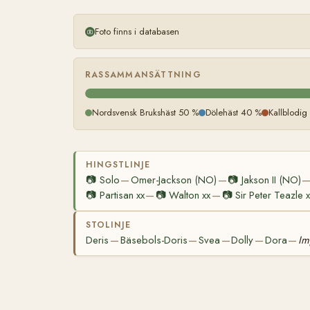
Foto finns i databasen
RASSAMMANSÄTTNING
Nordsvensk Brukshäst 50 %
Dölehäst 40 %
Kallblodig
HINGSTLINJE
📷
Solo
Omer-Jackson (NO)
📷
Jakson II (NO)
—
—
📷
Partisan xx
📷
Walton xx
📷
Sir Peter Teazle x
—
—
STOLINJE
Deris
Bäsebols-Doris
Svea
Dolly
Dora
Im
—
—
—
—
—