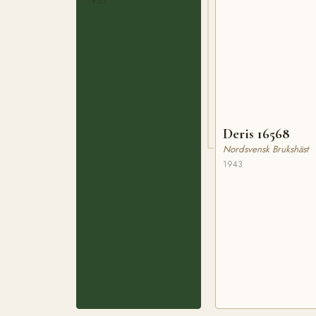
1953
Deris 16568
Nordsvensk Brukshäst
1943