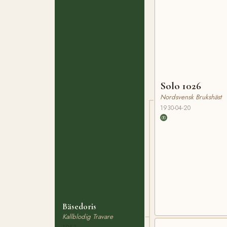
Solo 1026
Nordsvensk Brukshäst
1930-04-20
Bäsedoris
Kallblodig Travare