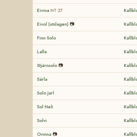
Eivina
Kallbl
NT 27
Eivol (utslagen)
📷
Kallbl
Finn Solo
Kallbl
Lalla
Kallbl
Stjärnsolo
📷
Kallbl
Särla
Kallbl
Solo Jarl
Kallbl
Sol Neli
Kallbl
Solvi
Kallbl
Ovinna
📷
Kallbl