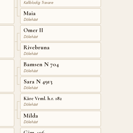
Kallblodig Travare
Maia
Dölehäst
Omer II
Dölehäst
Rivebruna
Dölehäst
Bamsen N 704
Dölehäst
Sara N 4913
Dölehäst
Kåre Vrml. h.r. 182
Dölehäst
Milda
Dölehäst
Gim 406