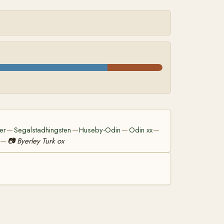
er
Segalstadhingsten
Huseby-Odin
Odin xx
—
—
—
—
📷
Byerley Turk ox
—