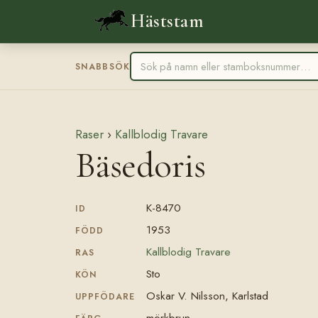
Häststam
SNABBSÖK
Raser
›
Kallblodig Travare
Bäsedoris
K-8470
ID
1953
FÖDD
Kallblodig Travare
RAS
Sto
KÖN
Oskar V. Nilsson, Karlstad
UPPFÖDARE
mörkbrun