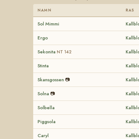
NAMN
RAS
Sol Mimmi
Kallbl
Ergo
Kallbl
Sekonita
Kallbl
NT 142
Stinta
Kallbl
Skansgossen
📷
Kallbl
Solna
📷
Kallbl
Solbella
Kallbl
Piggsola
Kallbl
Caryl
Kallbl