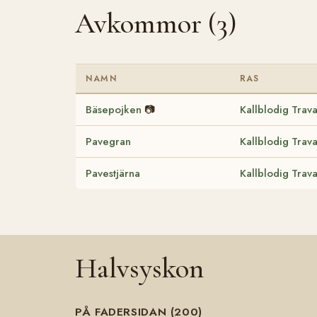
Avkommor (3)
NAMN
RAS
Bäsepojken
📷
Kallblodig Trav
Pavegran
Kallblodig Trav
Pavestjärna
Kallblodig Trav
Halvsyskon
PÅ FADERSIDAN (200)