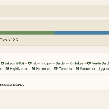
 Travare 10 %
📷
Jakson (NO)
📷
Jak
Fridtjov
Balder
Rimfakse
📷
Veikle Bald
—
—
—
—
—
—
x
📷
Highflyer xx
📷
Herod xx
📷
Tartar xx
📷
Partner xx
Jigg xx
—
—
—
—
—
porterat dölesto