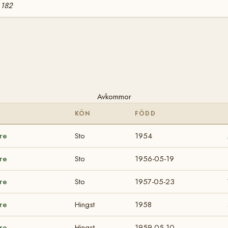
 182
Avkommor
KÖN
FÖDD
are
Sto
1954
are
Sto
1956-05-19
are
Sto
1957-05-23
are
Hingst
1958
are
Hingst
1959-05-10