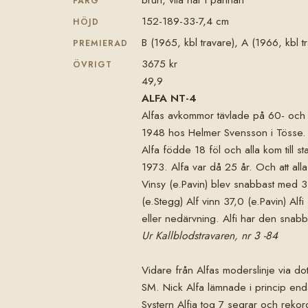
FÄRG
152-189-33-7,4 cm
HÖJD
B (1965, kbl travare), A (1966, kbl t
PREMIERAD
3675 kr
ÖVRIGT
49,9
ALFA NT-4
Alfas avkommor tävlade på 60- och 70
1948 hos Helmer Svensson i Tösse. H
Alfa födde 18 föl och alla kom till s
1973. Alfa var då 25 år. Och att alla
Vinsy (e.Pavin) blev snabbast med 31
(e.Stegg) Alf vinn 37,0 (e.Pavin) Al
eller nedärvning. Alfi har den snab
Ur Kallblodstravaren, nr 3 -84
Vidare från Alfas moderslinje via do
SM. Nick Alfa lämnade i princip end
Systern Alfia tog 7 segrar och rekor