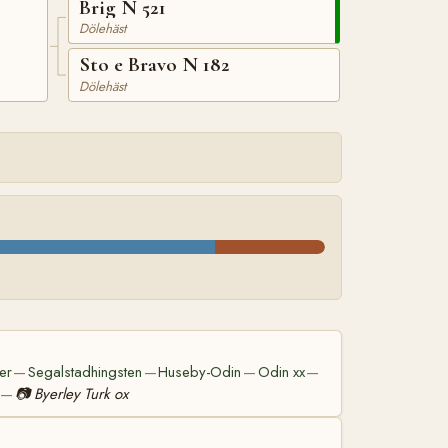
Brig N 521
Dölehäst
Sto e Bravo N 182
Dölehäst
er
Segalstadhingsten
Huseby-Odin
Odin xx
—
—
—
—
📷
Byerley Turk ox
—