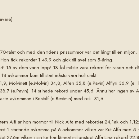
ravare)
-talet och med den tidens prissummor var det långt till en miljon. 
on fick rekordet 1.49,9 och gick till avel som 5-åring.
tart! 15 av dem vann lopp! 18 föl måste vara rekord för rasen och därti
 18 avkommor kom till start måste vara helt unikt.
,9, Molvinett (e.Molvin) 34,8, Alfen 35,8 (e.Pavin) Alflyri 36,9 (e. 
fi 38,7 (e.Pavin). 14 st hade rekord under 45,6. Ännu har ingen av Al
baste avkomman i Bestalf (e.Bestmin) med rek. 31,6.
ttern Alfi är hon mormor till Nick Alfa med rekordet 24,1ak och 1,12
ast 1 startande avkomma på 6 avkommor vilken var Kut Alfa med 5 s
det 27,6m vilken i sin tur har lämnat miljonstoet Alfa Lina rekord 2