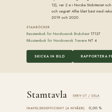
12), var 2:a i Norska Stokriteriet oc
och segrat! Alfie klart bäst med rek
2019 och 2020.
STAMBÖCKER
Rasstambok för Nordsvensk Brukshäst
17137
Riksstambok för Nordsvensk Travare
NT 4
SKICKA IN BILD
RAPPORTERA F
Stamtavla
SKRIV UT / DELA
0,00 %
INAVELSKOEFFICIENT (4 NIVÅER)