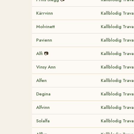
Kärrvinn
Kallblodig Trav
Molvinett
Kallblodig Trav
Pavienn
Kallblodig Trav
Alfi
📷
Kallblodig Trav
Vinsy Ann
Kallblodig Trav
Alfen
Kallblodig Trav
Degina
Kallblodig Trav
Alfvinn
Kallblodig Trav
Solalfa
Kallblodig Trav