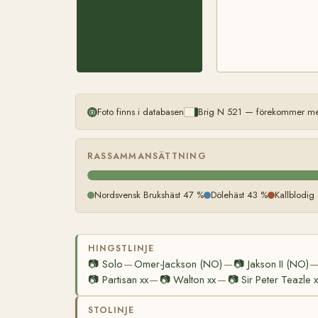
Foto finns i databasen
Brig N 521 — förekommer mer
RASSAMMANSÄTTNING
Nordsvensk Brukshäst 47 %
Dölehäst 43 %
Kallblodig
HINGSTLINJE
📷
Solo
Omer-Jackson (NO)
📷
Jakson II (NO)
—
—
📷
Partisan xx
📷
Walton xx
📷
Sir Peter Teazle x
—
—
STOLINJE