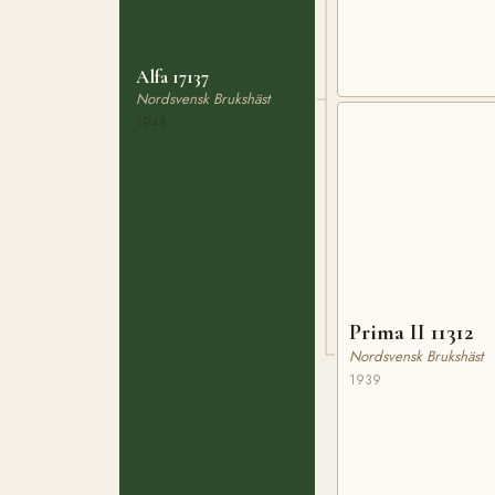
Alfa 17137
Nordsvensk Brukshäst
1948
Prima II 11312
Nordsvensk Brukshäst
1939