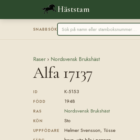
Häststam
SNABBSÖK
Raser
›
Nordsvensk Brukshäst
Alfa 17137
K-5153
ID
1948
FÖDD
Nordsvensk Brukshäst
RAS
Sto
KÖN
Helmer Svensson, Tösse
UPPFÖDARE
brun, vita hår i pannan