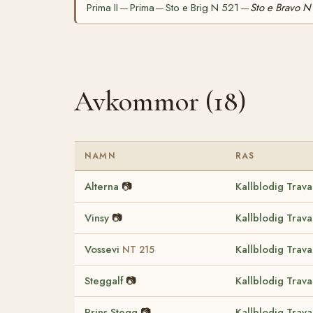
Prima II
Prima
Sto e Brig N 521
Sto e Bravo N
—
—
—
Avkommor (18)
NAMN
RAS
Alterna
📷
Kallblodig Trav
Vinsy
📷
Kallblodig Trav
Vossevi
Kallblodig Trav
NT 215
Steggalf
📷
Kallblodig Trav
Prins Stegg
📷
Kallblodig Trav