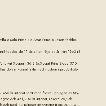
Alfa e.Solo-Prima II e.Astar-Prima e.Laxen föddes
ll föddes de 11 sista i en följd av år från 1963 till
Toftelyn) Steggalf 36,3 (e.Stegg) Prins Stegg 37,0
fas döttrar kunnat tävla med modern i produktivitet
2,450 kr intjänat samt vann första upplagan av Sto-
egrar och 461,200 kr intjänat, rekord 26,2ak.
2,8k och med 1,7 miljoner insprunget (t.om 2023-01-