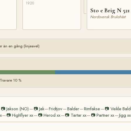
1920
Sto e Brig N 521
Nordsvensk Brukshäst
 än en gång (linjeavel)
 Travare 10 %
📷
Jakson (NO)
📷
Jak
Fridtjov
Balder
Rimfakse
📷
Veikle Bald
—
—
—
—
—
—
x
📷
Highflyer xx
📷
Herod xx
📷
Tartar xx
📷
Partner xx
Jigg xx
—
—
—
—
—