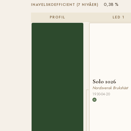
0,38 %
INAVELSKOEFFICIENT (7 NIVÅER)
PROFIL
LED 1
Solo 1026
Nordsvensk Brukshäst
1930-04-20