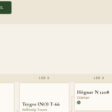
EL
LED 2
LED 3
Högnar N 1208
Dölehäst
Trygve (NO) T-66
Kallblodig Travare