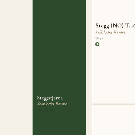
Stegg (NO) T-1
Kallblodig Travare
1937
Steggstjärna
Kallblodig Travare
1958-07-31