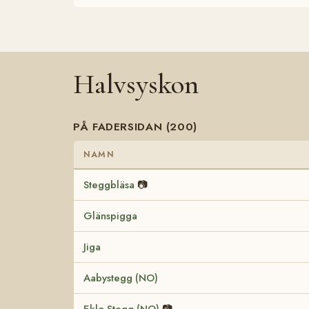
Halvsyskon
PÅ FADERSIDAN (200)
NAMN
Steggbläsa
📷
Glänspigga
Jiga
Aabystegg (NO)
Eklo Stegg (NO)
📷