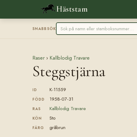
Häststam
SNABBSÖK
Raser
›
Kallblodig Travare
Steggstjärna
K-11559
ID
1958-07-31
FÖDD
Kallblodig Travare
RAS
Sto
KÖN
gråbrun
FÄRG