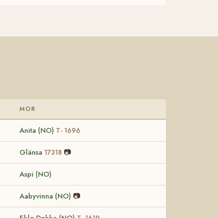
MOR
Anita (NO)
T- 1696
Glänsa
📷
17318
Aspi (NO)
Aabyvinna (NO)
📷
Eklo Dokka (NO)
T- 1619