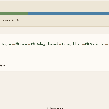
g Travare 20 %
Högne
📷
Kåre
📷
Dalegudbrand
Dölegubben
📷
Sterkoder
—
—
—
—
—
åpa
Avkommor