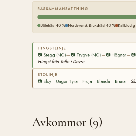
RASSAMMANSÄTTNING
Dölehäst 40 %
Nordsvensk Brukshäst 40 %
Kallblodi
HINGSTLINJE
📷
Stegg (NO)
📷
Trygve (NO)
📷
Högnar
📷
—
—
—
Hingst från Tofte i Dovre
STOLINJE
📷
Elsy
Unger Tyra
Freja
Blända
Bruna
Sk
—
—
—
—
—
Avkommor (9)