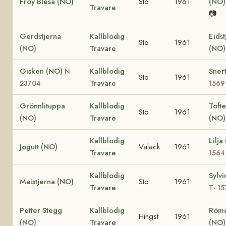
Fröy Blesa (NO)
Sto
1961
(NO
Travare
📷
Gerdstjerna
Kallblodig
Eidst
Sto
1961
(NO)
Travare
(NO
Gisken (NO)
Kallblodig
Sner
N
Sto
1961
Travare
23704
1569
Grönnlituppa
Kallblodig
Tofte
Sto
1961
(NO)
Travare
(NO
Kallblodig
Lilj
Jogutt (NO)
Valack
1961
Travare
1564
Kallblodig
Sylv
Maistjerna (NO)
Sto
1961
Travare
T- 15
Petter Stegg
Kallblodig
Röm
Hingst
1961
(NO)
Travare
(NO)