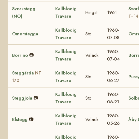
Svorkstegg
Kallblodig
Svor
Hingst
1961
(NO)
Travare
T- 14
Kallblodig
1960-
Omerstegga
Sto
Omr
Travare
07-08
Kallblodig
1960-
Borrino
📷
Valack
Borr
Travare
07-04
Steggärda
Kallblodig
1960-
NT
Sto
Puss
Travare
06-27
170
Kallblodig
1960-
Steggjola
📷
Sto
Solb
Travare
06-21
Kallblodig
1960-
Elstegg
📷
Valack
Åby 
Travare
05-26
Kallblodig
1960-