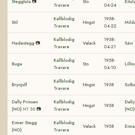
Steggtula
📷
Sto
Eitul
Travare
04-24
Kallblodig
1958-
Stil
Hingst
Mild
Travare
04-22
Kallblodig
1958-
Hedestegg
📷
Valack
Sävi
Travare
04-21
Kallblodig
1958-
Buga
Sto
Lill
Travare
04-10
Kallblodig
Brynjulf
Hingst
1958
Solb
Travare
Dally Prinsen
Kallblodig
Dall
Hingst
1958
(NO)
📷
Travare
(NO
NT 50
Eimer Stegg
Kallblodig
Valack
1958
Eima
(NO)
Travare