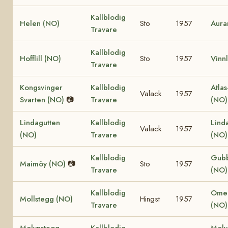
Kallblodig
Helen (NO)
Sto
1957
Aura
Travare
Kallblodig
Hofflill (NO)
Sto
1957
Vinnl
Travare
Kongsvinger
Kallblodig
Atlas
Valack
1957
Svarten (NO)
📷
Travare
(NO
Lindagutten
Kallblodig
Lind
Valack
1957
(NO)
Travare
(NO
Kallblodig
Gub
Maimöy (NO)
📷
Sto
1957
Travare
(NO)
Kallblodig
Omer
Mollstegg (NO)
Hingst
1957
Travare
(NO)