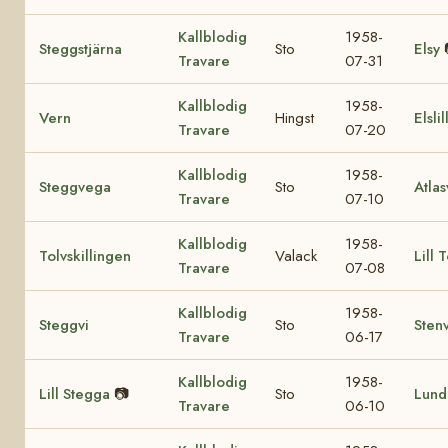
Kallblodig
1958-
Steggstjärna
Sto
Elsy
Travare
07-31
Kallblodig
1958-
Vern
Hingst
Elslil
Travare
07-20
Kallblodig
1958-
Steggvega
Sto
Atla
Travare
07-10
Kallblodig
1958-
Tolvskillingen
Valack
Lill 
Travare
07-08
Kallblodig
1958-
Steggvi
Sto
Sten
Travare
06-17
Kallblodig
1958-
Lill Stegga
📷
Sto
Lund
Travare
06-10