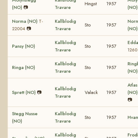
Molynstegg
Kallblodig
Mol
Hingst
1957
(NO)
📷
Travare
(NO
Norma (NO)
Kallblodig
Nor
T-
Sto
1957
📷
Travare
(NO
22004
Kallblodig
Edda
Pansy (NO)
Sto
1957
Travare
1260
Kallblodig
Ring
Ringa (NO)
Sto
1957
Travare
(NO
Atlas
Kallblodig
Sprett (NO)
📷
Valack
1957
(NO
Travare
📷
Stegg Nusse
Kallblodig
Sto
1957
Hva
(NO)
Travare
Kallblodig
Frod