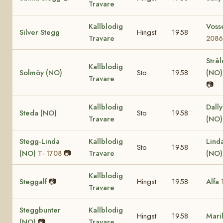
Travare
Kallblodig
Voss
Silver Stegg
Hingst
1958
Travare
208
Strå
Kallblodig
Solmöy (NO)
Sto
1958
(NO
Travare
📷
Kallblodig
Dall
Steda (NO)
Sto
1958
Travare
(NO)
Stegg-Linda
Kallblodig
Lind
Sto
1958
(NO)
📷
Travare
(NO
T- 1708
Kallblodig
Steggalf
📷
Hingst
1958
Alfa
Travare
Steggbunter
Kallblodig
Hingst
1958
Mari
(NO)
📷
Travare