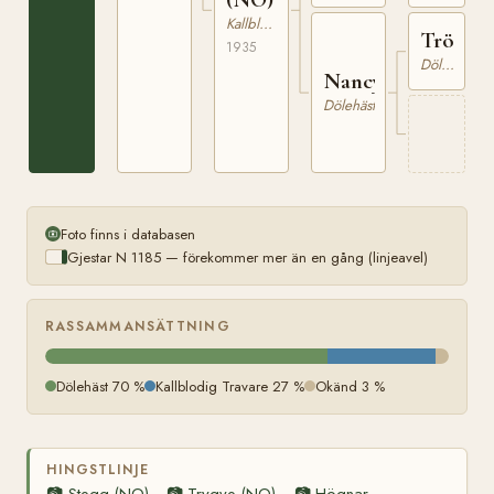
Kallblodig Travare
Trönde
1935
Dölehäst
Nancy
Dölehäst
Foto finns i databasen
Gjestar N 1185 — förekommer mer än en gång (linjeavel)
RASSAMMANSÄTTNING
Dölehäst 70 %
Kallblodig Travare 27 %
Okänd 3 %
HINGSTLINJE