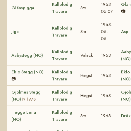
Kallblodig
1963-
Glän
Glänspigga
Sto
Travare
05-07
📷
1963-
Kallblodig
Jiga
Sto
05-
Aspi
Travare
05
Kallblodig
Aaby
Aabystegg (NO)
Valack
1963
Travare
(NO)
Eklo Stegg (NO)
Kallblodig
Eklo
Hingst
1963
📷
Travare
(NO
Gjölmes Stegg
Kallblodig
Gjöl
Hingst
1963
(NO)
Travare
(NO)
N 1978
Hegge Lena
Kallblodig
Sto
1963
Dråk
(NO)
Travare