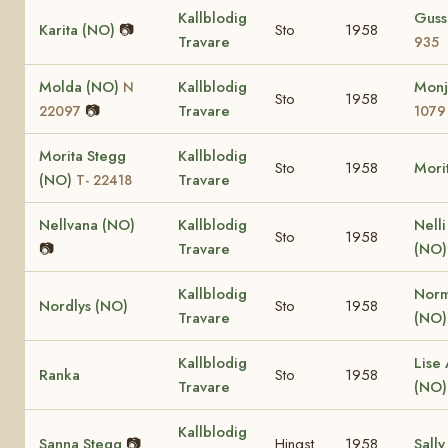
Kallblodig
Guss
Karita (NO)
📷
Sto
1958
Travare
935
Molda (NO)
Kallblodig
Monj
N
Sto
1958
📷
Travare
22097
1079
Morita Stegg
Kallblodig
Sto
1958
Mori
(NO)
Travare
T- 22418
Nellvana (NO)
Kallblodig
Nell
Sto
1958
📷
Travare
(NO)
Kallblodig
Nor
Nordlys (NO)
Sto
1958
Travare
(NO
Kallblodig
Lise 
Ranka
Sto
1958
Travare
(NO
Kallblodig
Sanna Stegg
📷
Hingst
1958
Sally