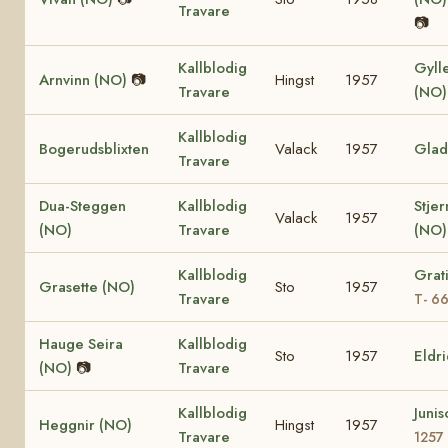
Travare
📷
Kallblodig
Gyll
Arnvinn (NO)
📷
Hingst
1957
Travare
(NO
Kallblodig
Bogerudsblixten
Valack
1957
Glad
Travare
Dua-Steggen
Kallblodig
Stje
Valack
1957
(NO)
Travare
(NO
Kallblodig
Grat
Grasette (NO)
Sto
1957
Travare
T- 6
Hauge Seira
Kallblodig
Sto
1957
Eldr
(NO)
📷
Travare
Kallblodig
Juni
Heggnir (NO)
Hingst
1957
Travare
1257