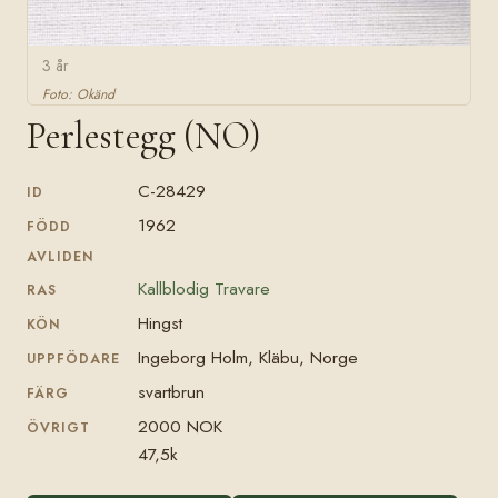
3 år
Foto: Okänd
Perlestegg (NO)
C-28429
ID
1962
FÖDD
AVLIDEN
Kallblodig Travare
RAS
Hingst
KÖN
Ingeborg Holm, Kläbu, Norge
UPPFÖDARE
svartbrun
FÄRG
2000 NOK
ÖVRIGT
47,5k