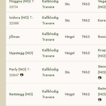
Höggna (NO)
Kallblodig
Vega
T-
Sto
1963
Travare
(NO
23114
Isidora (NO)
Kallblodig
T-
Sto
1963
Kore
Travare
22388
Kallblodig
Jillman
Hingst
1963
Roni
Travare
Kallblodig
Krop
Nypstegg (NO)
Hingst
1963
Travare
(NO
Stein
Perly (NO)
Kallblodig
T-
Sto
1963
(NO
📷
Travare
22847
📷
Reit
Kallblodig
Reitstegg (NO)
Hingst
1963
(NO
Travare
📷