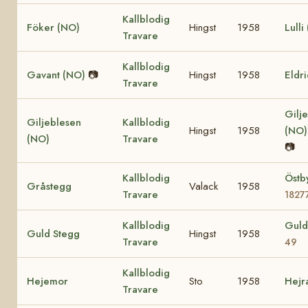
Kallblodig
Föker (NO)
Hingst
1958
Lulli
Travare
Kallblodig
Gavant (NO)
📷
Hingst
1958
Eldr
Travare
Gilje
Giljeblesen
Kallblodig
Hingst
1958
(NO
(NO)
Travare
📷
Kallblodig
Östb
Gråstegg
Valack
1958
Travare
1827
Kallblodig
Guld
Guld Stegg
Hingst
1958
Travare
49
Kallblodig
Hejemor
Sto
1958
Hejr
Travare