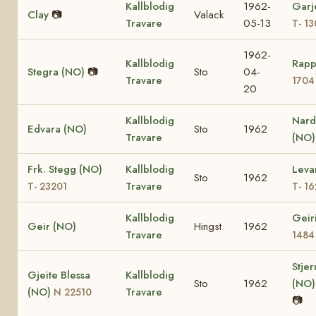
Kallblodig
1962-
Garj
Clay
📷
Valack
Travare
05-13
T- 1
1962-
Kallblodig
Rapp
Stegra (NO)
📷
Sto
04-
Travare
1704
20
Kallblodig
Nard
Edvara (NO)
Sto
1962
Travare
(NO)
Frk. Stegg (NO)
Kallblodig
Leva
Sto
1962
Travare
T- 23201
T- 1
Kallblodig
Geir
Geir (NO)
Hingst
1962
Travare
1484
Stje
Gjeite Blessa
Kallblodig
Sto
1962
(NO
(NO)
Travare
N 22510
📷