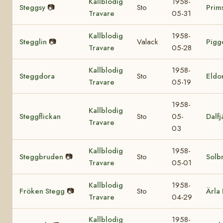
Kallblodig
1958-
Steggsy
📷
Sto
Prim
Travare
05-31
Kallblodig
1958-
Stegglin
📷
Valack
Pigg
Travare
05-28
Kallblodig
1958-
Steggdora
Sto
Eldo
Travare
05-19
1958-
Kallblodig
Steggflickan
Sto
05-
Dalfj
Travare
03
Kallblodig
1958-
Steggbruden
📷
Sto
Solb
Travare
05-01
Kallblodig
1958-
Fröken Stegg
📷
Sto
Ärla 
Travare
04-29
Kallblodig
1958-