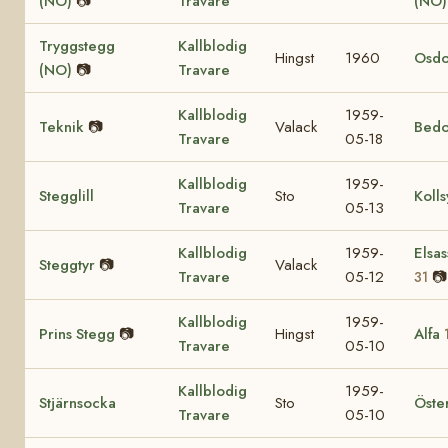
(NO)
📷
Travare
(NO
Tryggstegg
Kallblodig
Hingst
1960
Osdo
(NO)
📷
Travare
Kallblodig
1959-
Teknik
📷
Valack
Bedo
Travare
05-18
Kallblodig
1959-
Stegglill
Sto
Kolls
Travare
05-13
Kallblodig
1959-
Elsas
Steggtyr
📷
Valack
Travare
05-12
📷
31
Kallblodig
1959-
Prins Stegg
📷
Hingst
Alfa
Travare
05-10
Kallblodig
1959-
Stjärnsocka
Sto
Öste
Travare
05-10