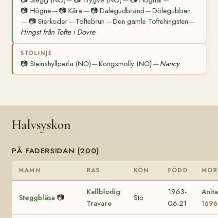
📷
Stegg (NO)
📷
Trygve (NO)
📷
Högnar
—
—
—
📷
Högne
📷
Kåre
📷
Dalegudbrand
Dölegubben
—
—
—
📷
Sterkoder
Toftebrun
Den gamle Toftehingsten
—
—
—
—
Hingst från Tofte i Dovre
STOLINJE
📷
Steinshyllperla (NO)
Kongsmolly (NO)
Nancy
—
—
Halvsyskon
PÅ FADERSIDAN (200)
NAMN
RAS
KÖN
FÖDD
MOR
Kallblodig
1963-
Anit
Steggbläsa
📷
Sto
Travare
06-21
1696