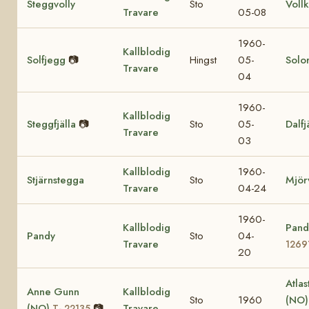
Steggvolly
Sto
Voll
Travare
05-08
1960-
Kallblodig
Solfjegg
📷
Hingst
05-
Solor
Travare
04
1960-
Kallblodig
Steggfjälla
📷
Sto
05-
Dalfj
Travare
03
Kallblodig
1960-
Stjärnstegga
Sto
Mjör
Travare
04-24
1960-
Kallblodig
Pand
Pandy
Sto
04-
Travare
1269
20
Atlas
Anne Gunn
Kallblodig
Sto
1960
(NO
(NO)
📷
Travare
T- 22135