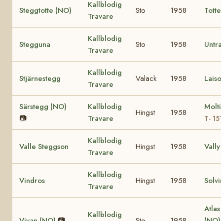
Kallblodig
Steggtotte (NO)
Sto
1958
Tott
Travare
Kallblodig
Stegguna
Sto
1958
Untr
Travare
Kallblodig
Stjärnestegg
Valack
1958
Laiso
Travare
Särstegg (NO)
Kallblodig
Molt
Hingst
1958
📷
Travare
T- 15
Kallblodig
Valle Steggson
Hingst
1958
Vally
Travare
Kallblodig
Vindros
Hingst
1958
Solv
Travare
Atlas
Kallblodig
Vivan (NO)
📷
Sto
1958
(NO