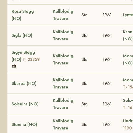
Rosa Stegg
Kallblodig
Sto
1961
Lynt
(NO)
Travare
Kallblodig
Kron
Sigla (NO)
Sto
1961
Travare
(NO
Sigyn Stegg
Kallblodig
Mona
(NO)
Sto
1961
T- 23359
Travare
(NO
📷
Kallblodig
Mone
Skarpa (NO)
Sto
1961
Travare
T- 1
Kallblodig
Sols
Solseira (NO)
Sto
1961
Travare
T- 1
Kallblodig
Undr
Stenina (NO)
Sto
1961
Travare
1190