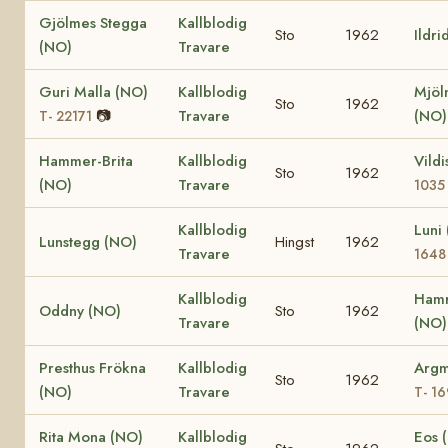
Gjölmes Stegga
Kallblodig
Sto
1962
Ildri
(NO)
Travare
Guri Malla (NO)
Kallblodig
Mjöl
Sto
1962
📷
Travare
(NO
T- 22171
Hammer-Brita
Kallblodig
Vild
Sto
1962
(NO)
Travare
1035
Kallblodig
Luni
Lunstegg (NO)
Hingst
1962
Travare
1648
Kallblodig
Hamr
Oddny (NO)
Sto
1962
Travare
(NO
Presthus Frökna
Kallblodig
Argm
Sto
1962
(NO)
Travare
T- 1
Rita Mona (NO)
Kallblodig
Eos 