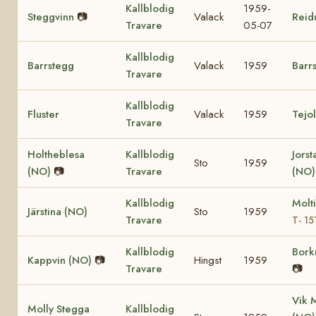
Kallblodig
1959-
Steggvinn
📷
Valack
Reid
Travare
05-07
Kallblodig
Barrstegg
Valack
1959
Barr
Travare
Kallblodig
Fluster
Valack
1959
Tejo
Travare
Holtheblesa
Kallblodig
Jorst
Sto
1959
(NO)
📷
Travare
(NO)
Kallblodig
Molt
Järstina (NO)
Sto
1959
Travare
T- 15
Kallblodig
Bork
Kappvin (NO)
📷
Hingst
1959
Travare
📷
Vik 
Molly Stegga
Kallblodig