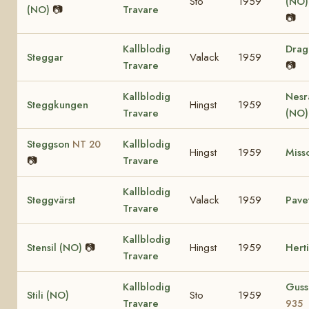
Sto
1959
(NO
(NO)
📷
Travare
📷
Kallblodig
Dra
Steggar
Valack
1959
Travare
📷
Kallblodig
Nesr
Steggkungen
Hingst
1959
Travare
(NO
Steggson
Kallblodig
NT 20
Hingst
1959
Miss
📷
Travare
Kallblodig
Steggvärst
Valack
1959
Pave
Travare
Kallblodig
Stensil (NO)
📷
Hingst
1959
Hert
Travare
Kallblodig
Guss
Stili (NO)
Sto
1959
Travare
935