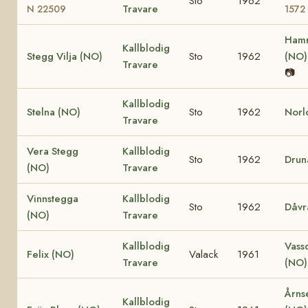
Sto
1962
Travare
N 22509
1572
Hamr
Kallblodig
Stegg Vilja (NO)
Sto
1962
(NO
Travare
📷
Kallblodig
Stelna (NO)
Sto
1962
Norl
Travare
Vera Stegg
Kallblodig
Sto
1962
Drun
(NO)
Travare
Vinnstegga
Kallblodig
Sto
1962
Dåvr
(NO)
Travare
Kallblodig
Vass
Felix (NO)
Valack
1961
Travare
(NO
Årns
Kallblodig