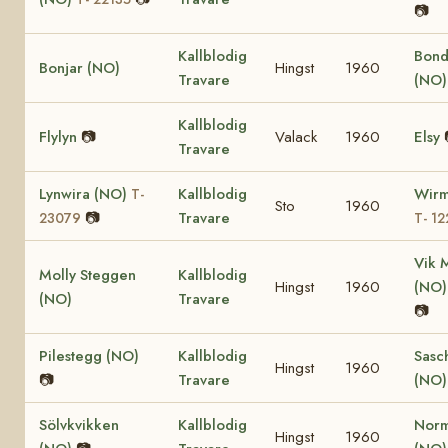
📷
Kallblodig
Bond
Bonjar (NO)
Hingst
1960
Travare
(NO
Kallblodig
Flylyn
📷
Valack
1960
Elsy
Travare
Lynwira (NO)
Kallblodig
Wirm
T-
Sto
1960
📷
Travare
23079
T- 12
Vik 
Molly Steggen
Kallblodig
Hingst
1960
(NO
(NO)
Travare
📷
Pilestegg (NO)
Kallblodig
Sasc
Hingst
1960
📷
Travare
(NO)
Sölvkvikken
Kallblodig
Nor
Hingst
1960