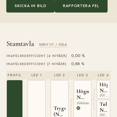
SKICKA IN BILD
RAPPORTERA FEL
Stamtavla
SKRIV UT / DELA
0,00 %
INAVELSKOEFFICIENT (4 NIVÅER)
0,88 %
INAVELSKOEFFICIENT (7 NIVÅER)
PROFIL
LED 1
LED 2
LED 3
LED 4
Högne
N
Högnar
Dölehäst
737
N
1208
Dölehäst
Tulla
Trygve
N
(NO)
Dölehäst
1816