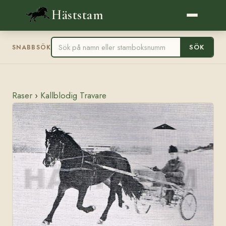
Häststam
SÖK
SNABBSÖK
Raser
›
Kallblodig Travare