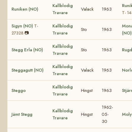
Kallblodig
Runi
Runiken (NO)
Valack
1963
Travare
T- 1
Sigyn (NO)
Kallblodig
Mona
T-
Sto
1963
📷
Travare
(NO
27328
Kallblodig
Stegg Erla (NO)
Sto
1963
Rugd
Travare
Kallblodig
Steggagutt (NO)
Valack
1963
Norl
Travare
Kallblodig
Steggo
Hingst
1963
Stjär
Travare
1962-
Kallblodig
Jämt Stegg
Hingst
05-
Moly
Travare
30