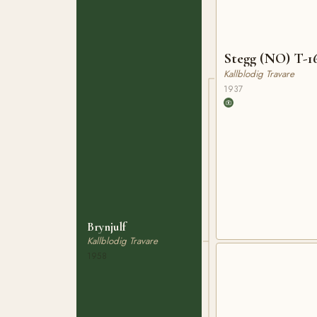
Stegg (NO) T-1
Kallblodig Travare
1937
Brynjulf
Kallblodig Travare
1958