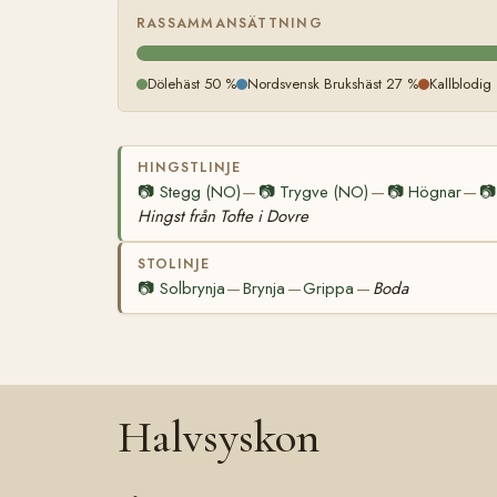
RASSAMMANSÄTTNING
Dölehäst 50 %
Nordsvensk Brukshäst 27 %
Kallblodig
HINGSTLINJE
📷
Stegg (NO)
📷
Trygve (NO)
📷
Högnar
📷
—
—
—
Hingst från Tofte i Dovre
STOLINJE
📷
Solbrynja
Brynja
Grippa
Boda
—
—
—
Halvsyskon