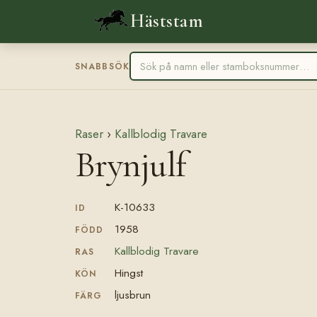
Häststam
SNABBSÖK
Raser
›
Kallblodig Travare
Brynjulf
K-10633
ID
1958
FÖDD
Kallblodig Travare
RAS
Hingst
KÖN
ljusbrun
FÄRG