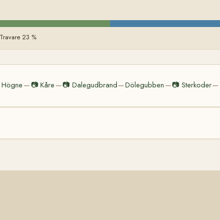
 Travare 23 %
Högne
📷
Kåre
📷
Dalegudbrand
Dölegubben
📷
Sterkoder
—
—
—
—
—