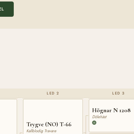
EL
LED 2
LED 3
Högnar N 1208
Dölehäst
Trygve (NO) T-66
Kallblodig Travare