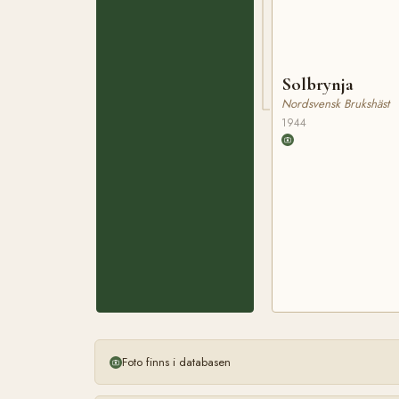
Solbrynja
Nordsvensk Brukshäst
1944
Foto finns i databasen