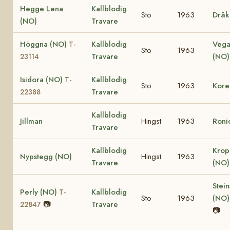
Hegge Lena
Kallblodig
Sto
1963
Dråk
(NO)
Travare
Höggna (NO)
Kallblodig
Vega
T-
Sto
1963
Travare
(NO
23114
Isidora (NO)
Kallblodig
T-
Sto
1963
Kore
Travare
22388
Kallblodig
Jillman
Hingst
1963
Roni
Travare
Kallblodig
Krop
Nypstegg (NO)
Hingst
1963
Travare
(NO
Stein
Perly (NO)
Kallblodig
T-
Sto
1963
(NO
📷
Travare
22847
📷