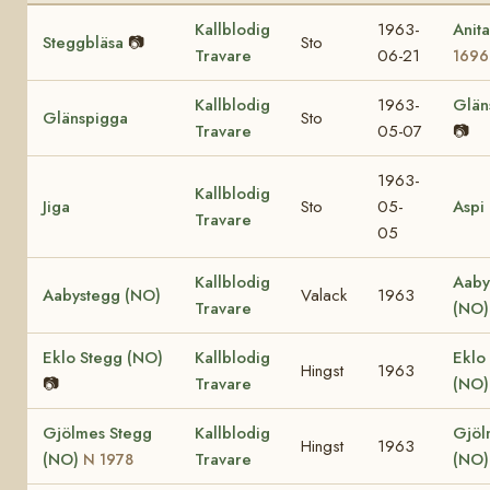
Kallblodig
1963-
Anit
Steggbläsa
📷
Sto
Travare
06-21
1696
Kallblodig
1963-
Glän
Glänspigga
Sto
Travare
05-07
📷
1963-
Kallblodig
Jiga
Sto
05-
Aspi
Travare
05
Kallblodig
Aaby
Aabystegg (NO)
Valack
1963
Travare
(NO)
Eklo Stegg (NO)
Kallblodig
Eklo
Hingst
1963
📷
Travare
(NO
Gjölmes Stegg
Kallblodig
Gjöl
Hingst
1963
(NO)
Travare
(NO)
N 1978