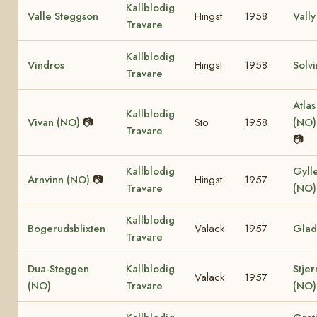
Kallblodig
Valle Steggson
Hingst
1958
Vally
Travare
Kallblodig
Vindros
Hingst
1958
Solv
Travare
Atlas
Kallblodig
Vivan (NO)
📷
Sto
1958
(NO
Travare
📷
Kallblodig
Gyll
Arnvinn (NO)
📷
Hingst
1957
Travare
(NO
Kallblodig
Bogerudsblixten
Valack
1957
Glad
Travare
Dua-Steggen
Kallblodig
Stje
Valack
1957
(NO)
Travare
(NO