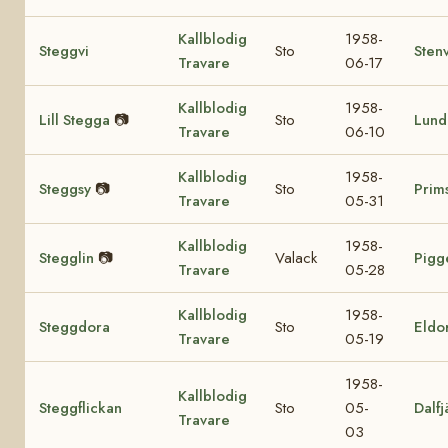
Kallblodig
1958-
Steggvi
Sto
Sten
Travare
06-17
Kallblodig
1958-
Lill Stegga
📷
Sto
Lund
Travare
06-10
Kallblodig
1958-
Steggsy
📷
Sto
Prim
Travare
05-31
Kallblodig
1958-
Stegglin
📷
Valack
Pigg
Travare
05-28
Kallblodig
1958-
Steggdora
Sto
Eldo
Travare
05-19
1958-
Kallblodig
Steggflickan
Sto
05-
Dalfj
Travare
03