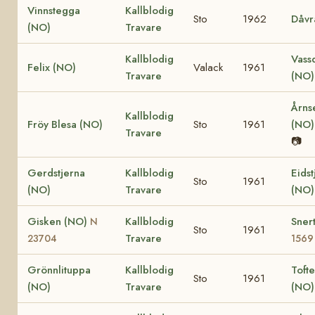
Vinnstegga
Kallblodig
Sto
1962
Dåvr
(NO)
Travare
Kallblodig
Vass
Felix (NO)
Valack
1961
Travare
(NO
Årns
Kallblodig
Fröy Blesa (NO)
Sto
1961
(NO
Travare
📷
Gerdstjerna
Kallblodig
Eidst
Sto
1961
(NO)
Travare
(NO
Gisken (NO)
Kallblodig
Sner
N
Sto
1961
Travare
23704
1569
Grönnlituppa
Kallblodig
Tofte
Sto
1961
(NO)
Travare
(NO