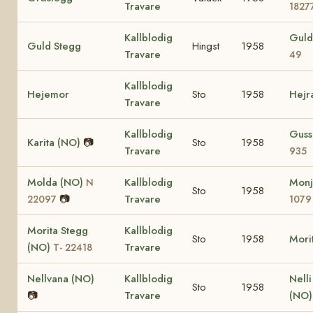
Travare
1827
Kallblodig
Guld
Guld Stegg
Hingst
1958
Travare
49
Kallblodig
Hejemor
Sto
1958
Hejr
Travare
Kallblodig
Guss
Karita (NO)
📷
Sto
1958
Travare
935
Molda (NO)
Kallblodig
Monj
N
Sto
1958
📷
Travare
22097
1079
Morita Stegg
Kallblodig
Sto
1958
Mori
(NO)
Travare
T- 22418
Nellvana (NO)
Kallblodig
Nell
Sto
1958
📷
Travare
(NO)