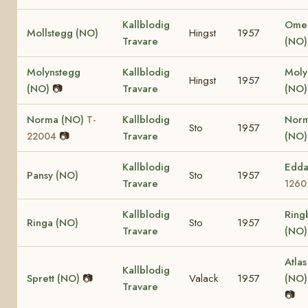
Kallblodig
Omer
Mollstegg (NO)
Hingst
1957
Travare
(NO)
Molynstegg
Kallblodig
Mol
Hingst
1957
(NO)
📷
Travare
(NO
Norma (NO)
Kallblodig
Nor
T-
Sto
1957
📷
Travare
(NO
22004
Kallblodig
Edda
Pansy (NO)
Sto
1957
Travare
1260
Kallblodig
Ring
Ringa (NO)
Sto
1957
Travare
(NO
Atlas
Kallblodig
Sprett (NO)
📷
Valack
1957
(NO
Travare
📷