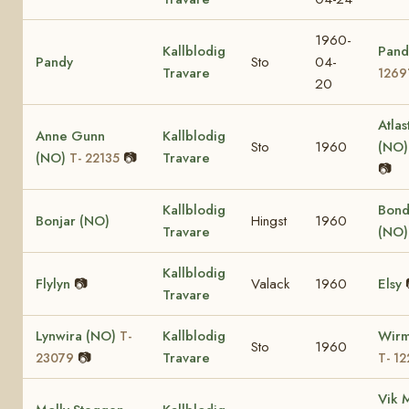
1960-
Kallblodig
Pand
Pandy
Sto
04-
Travare
1269
20
Atlas
Anne Gunn
Kallblodig
Sto
1960
(NO
(NO)
📷
Travare
T- 22135
📷
Kallblodig
Bond
Bonjar (NO)
Hingst
1960
Travare
(NO
Kallblodig
Flylyn
📷
Valack
1960
Elsy
Travare
Lynwira (NO)
Kallblodig
Wirm
T-
Sto
1960
📷
Travare
23079
T- 12
Vik 