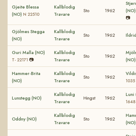
Stje
Gjeite Blessa
Kallblodig
Sto
1962
(NO
(NO)
Travare
N 22510
📷
Gjölmes Stegga
Kallblodig
Sto
1962
Ildri
(NO)
Travare
Guri Malla (NO)
Kallblodig
Mjöl
Sto
1962
📷
Travare
(NO
T- 22171
Hammer-Brita
Kallblodig
Vild
Sto
1962
(NO)
Travare
1035
Kallblodig
Luni
Lunstegg (NO)
Hingst
1962
Travare
1648
Kallblodig
Hamr
Oddny (NO)
Sto
1962
Travare
(NO