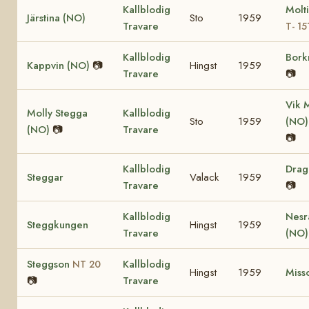
Kallblodig
Molt
Järstina (NO)
Sto
1959
Travare
T- 15
Kallblodig
Bork
Kappvin (NO)
📷
Hingst
1959
Travare
📷
Vik 
Molly Stegga
Kallblodig
Sto
1959
(NO
(NO)
📷
Travare
📷
Kallblodig
Dra
Steggar
Valack
1959
Travare
📷
Kallblodig
Nesr
Steggkungen
Hingst
1959
Travare
(NO
Steggson
Kallblodig
NT 20
Hingst
1959
Miss
📷
Travare