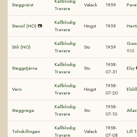
Kallblodig
Steggvärst
Valack
1959
Pave
Travare
Kallblodig
Stensil (NO)
📷
Hingst
1959
Hert
Travare
Kallblodig
Guss
Stili (NO)
Sto
1959
Travare
935
Kallblodig
1958-
Steggstjärna
Sto
Elsy
Travare
07-31
Kallblodig
1958-
Vern
Hingst
Elslil
Travare
07-20
Kallblodig
1958-
Steggvega
Sto
Atla
Travare
07-10
Kallblodig
1958-
Tolvskillingen
Valack
Lill 
Travare
07-08