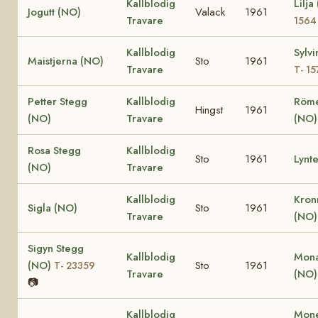
Kallblodig
Lilj
Jogutt (NO)
Valack
1961
Travare
1564
Kallblodig
Sylv
Maistjerna (NO)
Sto
1961
Travare
T- 15
Petter Stegg
Kallblodig
Röm
Hingst
1961
(NO)
Travare
(NO)
Rosa Stegg
Kallblodig
Sto
1961
Lynt
(NO)
Travare
Kallblodig
Kron
Sigla (NO)
Sto
1961
Travare
(NO
Sigyn Stegg
Kallblodig
Mona
(NO)
Sto
1961
T- 23359
Travare
(NO
📷
Kallblodig
Mone