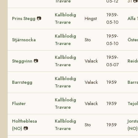
Travare
05-12
📷
31
Kallblodig
1959-
Prins Stegg
📷
Hingst
Alfa
Travare
05-10
Kallblodig
1959-
Stjärnsocka
Sto
Öste
Travare
05-10
Kallblodig
1959-
Steggvinn
📷
Valack
Reid
Travare
05-07
Kallblodig
Barrstegg
Valack
1959
Barr
Travare
Kallblodig
Fluster
Valack
1959
Tejo
Travare
Holtheblesa
Kallblodig
Jorst
Sto
1959
(NO)
📷
Travare
(NO)