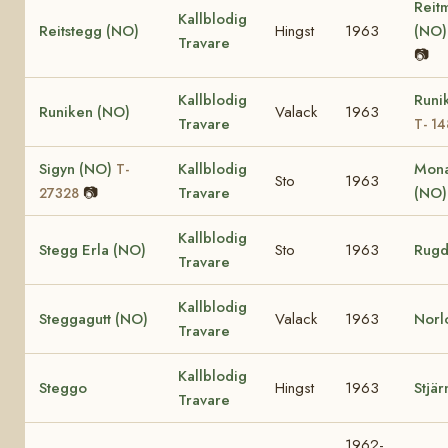
Reit
Kallblodig
Reitstegg (NO)
Hingst
1963
(NO
Travare
📷
Kallblodig
Runi
Runiken (NO)
Valack
1963
Travare
T- 1
Sigyn (NO)
Kallblodig
Mona
T-
Sto
1963
📷
Travare
(NO
27328
Kallblodig
Stegg Erla (NO)
Sto
1963
Rugd
Travare
Kallblodig
Steggagutt (NO)
Valack
1963
Norl
Travare
Kallblodig
Steggo
Hingst
1963
Stjär
Travare
1962-