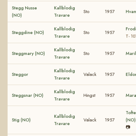
Stegg Nusse
Kallblodig
Sto
1957
Hva
(NO)
Travare
Kallblodig
Frod
Steggdine (NO)
Sto
1957
Travare
T- 1
Kallblodig
Steggmary (NO)
Sto
1957
Mari
Travare
Kallblodig
Steggor
Valack
1957
Eldo
Travare
Kallblodig
Steggsnar (NO)
Hingst
1957
Mara
Travare
Tofte
Kallblodig
Stig (NO)
Valack
1957
(NO
Travare
📷