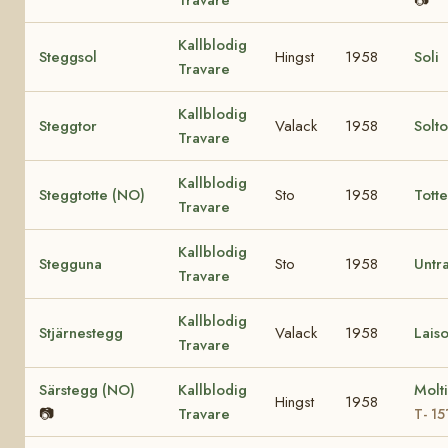
Kallblodig
Steggsol
Hingst
1958
Soli
Travare
Kallblodig
Steggtor
Valack
1958
Solt
Travare
Kallblodig
Steggtotte (NO)
Sto
1958
Tott
Travare
Kallblodig
Stegguna
Sto
1958
Untr
Travare
Kallblodig
Stjärnestegg
Valack
1958
Laiso
Travare
Särstegg (NO)
Kallblodig
Molt
Hingst
1958
📷
Travare
T- 15