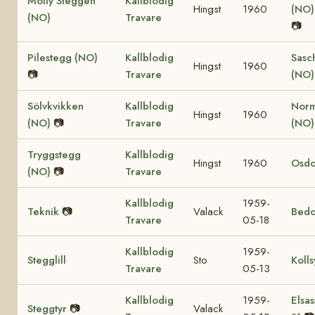
Molly Steggen
Kallblodig
Hingst
1960
(NO
(NO)
Travare
📷
Pilestegg (NO)
Kallblodig
Sasc
Hingst
1960
📷
Travare
(NO)
Sölvkvikken
Kallblodig
Nor
Hingst
1960
(NO)
📷
Travare
(NO
Tryggstegg
Kallblodig
Hingst
1960
Osdo
(NO)
📷
Travare
Kallblodig
1959-
Teknik
📷
Valack
Bedo
Travare
05-18
Kallblodig
1959-
Stegglill
Sto
Kolls
Travare
05-13
Kallblodig
1959-
Elsas
Steggtyr
📷
Valack