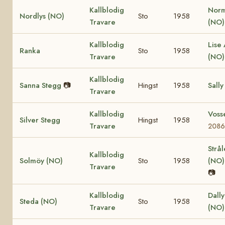
Kallblodig
Nor
Nordlys (NO)
Sto
1958
Travare
(NO
Kallblodig
Lise 
Ranka
Sto
1958
Travare
(NO
Kallblodig
Sanna Stegg
📷
Hingst
1958
Sally
Travare
Kallblodig
Voss
Silver Stegg
Hingst
1958
Travare
208
Strå
Kallblodig
Solmöy (NO)
Sto
1958
(NO
Travare
📷
Kallblodig
Dall
Steda (NO)
Sto
1958
Travare
(NO)