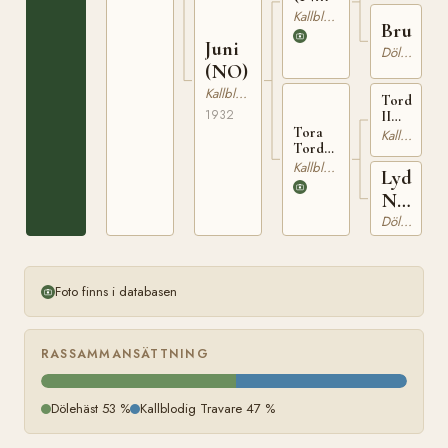
T-64
Kallblodig Travare
Brunett
Juni
Dölehäst
(NO)
Kallblodig Travare
Tordenskj
1932
II
Tora
(NO)
Kallblodig Travare
Tordenskjold
T-60
(NO)
Kallblodig Travare
Lydia
T-188
N
3639
Dölehäst
Foto finns i databasen
RASSAMMANSÄTTNING
Dölehäst 53 %
Kallblodig Travare 47 %