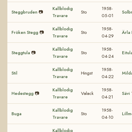
Kallblodig
1958-
Steggbruden
📷
Sto
Solb
Travare
05-01
Kallblodig
1958-
Fröken Stegg
📷
Sto
Ärla 
Travare
04-29
Kallblodig
1958-
Steggtula
📷
Sto
Eitul
Travare
04-24
Kallblodig
1958-
Stil
Hingst
Mild
Travare
04-22
Kallblodig
1958-
Hedestegg
📷
Valack
Sävi
Travare
04-21
Kallblodig
1958-
Buga
Sto
Lill
Travare
04-10
Kallblodig