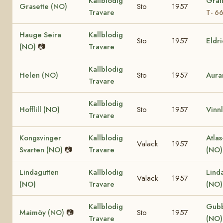
Kallblodig
Grat
Grasette (NO)
Sto
1957
Travare
T- 6
Hauge Seira
Kallblodig
Sto
1957
Eldr
(NO)
📷
Travare
Kallblodig
Helen (NO)
Sto
1957
Aura
Travare
Kallblodig
Hofflill (NO)
Sto
1957
Vinnl
Travare
Kongsvinger
Kallblodig
Atlas
Valack
1957
Svarten (NO)
📷
Travare
(NO
Lindagutten
Kallblodig
Lind
Valack
1957
(NO)
Travare
(NO
Kallblodig
Gub
Maimöy (NO)
📷
Sto
1957
Travare
(NO)