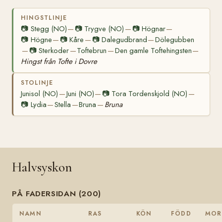
HINGSTLINJE
📷
Stegg (NO)
📷
Trygve (NO)
📷
Högnar
—
—
—
📷
Högne
📷
Kåre
📷
Dalegudbrand
Dölegubben
—
—
—
📷
Sterkoder
Toftebrun
Den gamle Toftehingsten
—
—
—
—
Hingst från Tofte i Dovre
STOLINJE
Junisol (NO)
Juni (NO)
📷
Tora Tordenskjold (NO)
—
—
—
📷
Lydia
Stella
Bruna
Bruna
—
—
—
Halvsyskon
PÅ FADERSIDAN (200)
NAMN
RAS
KÖN
FÖDD
MOR