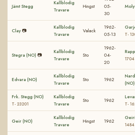
Kallblodig
Jämt Stegg
Hingst
05-
Moly
Travare
30
Kallblodig
1962-
Garj
Clay
📷
Valack
Travare
05-13
T- 1
1962-
Kallblodig
Rapp
Stegra (NO)
📷
Sto
04-
Travare
1704
20
Kallblodig
Nard
Edvara (NO)
Sto
1962
Travare
(NO)
Frk. Stegg (NO)
Kallblodig
Leva
Sto
1962
Travare
T- 23201
T- 1
Kallblodig
Geir
Geir (NO)
Hingst
1962
Travare
1484