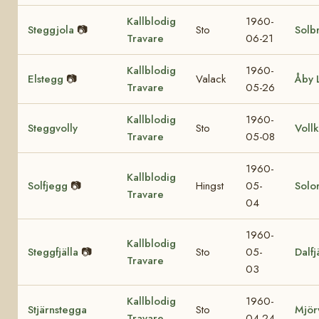
Kallblodig
1960-
Steggjola
📷
Sto
Solb
Travare
06-21
Kallblodig
1960-
Elstegg
📷
Valack
Åby 
Travare
05-26
Kallblodig
1960-
Steggvolly
Sto
Voll
Travare
05-08
1960-
Kallblodig
Solfjegg
📷
Hingst
05-
Solor
Travare
04
1960-
Kallblodig
Steggfjälla
📷
Sto
05-
Dalfj
Travare
03
Kallblodig
1960-
Stjärnstegga
Sto
Mjör
Travare
04-24