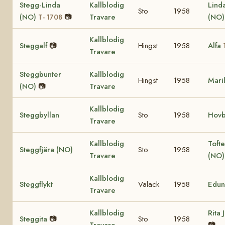
Stegg-Linda
Kallblodig
Lind
Sto
1958
(NO)
📷
Travare
(NO
T- 1708
Kallblodig
Steggalf
📷
Hingst
1958
Alfa
Travare
Steggbunter
Kallblodig
Hingst
1958
Mari
(NO)
📷
Travare
Kallblodig
Steggbyllan
Sto
1958
Hovb
Travare
Kallblodig
Tofte
Steggfjära (NO)
Sto
1958
Travare
(NO
Kallblodig
Steggflykt
Valack
1958
Edun
Travare
Kallblodig
Rita 
Steggita
📷
Sto
1958
Travare
📷