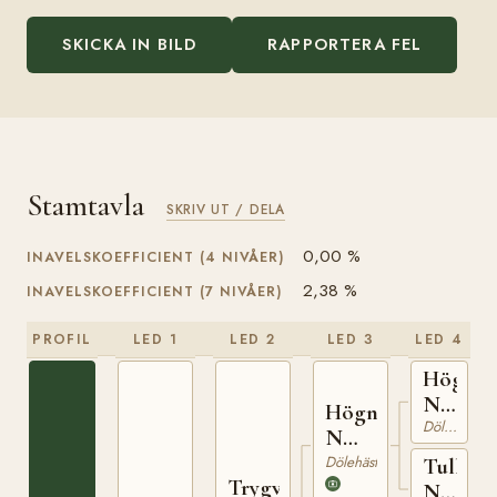
SKICKA IN BILD
RAPPORTERA FEL
Stamtavla
SKRIV UT / DELA
0,00 %
INAVELSKOEFFICIENT (4 NIVÅER)
2,38 %
INAVELSKOEFFICIENT (7 NIVÅER)
PROFIL
LED 1
LED 2
LED 3
LED 4
Högne
N
Högnar
737
Dölehäst
N
1208
Dölehäst
Tulla
Trygve
N