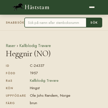
Häststam
SÖK
SNABBSÖK
Raser
›
Kallblodig Travare
Heggnir (NO)
C-24337
ID
1957
FÖDD
Kallblodig Travare
RAS
Hingst
KÖN
Ole Johs Randem, Norge
UPPFÖDARE
brun
FÄRG