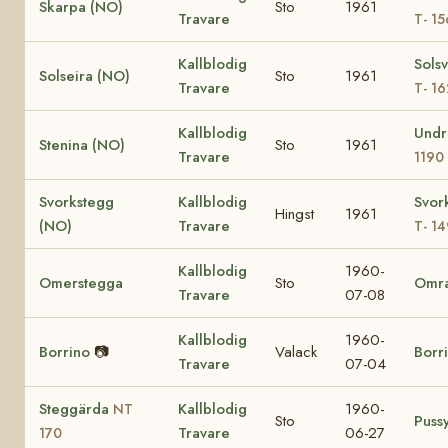
Skarpa (NO)
Sto
1961
Travare
T- 1
Kallblodig
Sols
Solseira (NO)
Sto
1961
Travare
T- 1
Kallblodig
Undr
Stenina (NO)
Sto
1961
Travare
1190
Svorkstegg
Kallblodig
Svor
Hingst
1961
(NO)
Travare
T- 14
Kallblodig
1960-
Omerstegga
Sto
Omr
Travare
07-08
Kallblodig
1960-
Borrino
📷
Valack
Borr
Travare
07-04
Steggärda
Kallblodig
1960-
NT
Sto
Puss
Travare
06-27
170