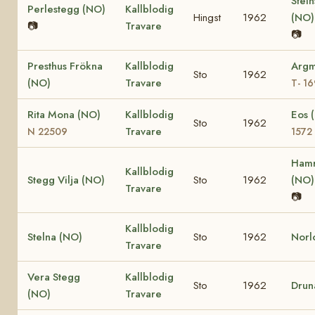
Stein
Perlestegg (NO)
Kallblodig
Hingst
1962
(NO
📷
Travare
📷
Presthus Frökna
Kallblodig
Argm
Sto
1962
(NO)
Travare
T- 1
Rita Mona (NO)
Kallblodig
Eos 
Sto
1962
Travare
N 22509
1572
Hamr
Kallblodig
Stegg Vilja (NO)
Sto
1962
(NO
Travare
📷
Kallblodig
Stelna (NO)
Sto
1962
Norl
Travare
Vera Stegg
Kallblodig
Sto
1962
Drun
(NO)
Travare