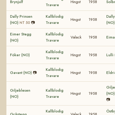
Brynjulf
Hingst
1958
Solb
Travare
Dally Prinsen
Kallblodig
Dall
Hingst
1958
(NO)
📷
Travare
(NO
NT 50
Eimer Stegg
Kallblodig
Valack
1958
Eima
(NO)
Travare
Kallblodig
Föker (NO)
Hingst
1958
Lulli
Travare
Kallblodig
Gavant (NO)
📷
Hingst
1958
Eldr
Travare
Gilje
Giljeblesen
Kallblodig
Hingst
1958
(NO
(NO)
Travare
📷
Kallblodig
Östb
Gråstegg
Valack
1958