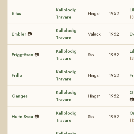
Kallblodig
Li
Eltus
Hingst
1952
Travare
1
Kallblodig
Embler
📷
Valack
1952
E
Travare
Kallblodig
Li
Friggtösen
📷
Sto
1952
Travare
13
Kallblodig
Frille
Hingst
1952
Fr
Travare
Kallblodig
G
Ganges
Hingst
1952
Travare
📷
Kallblodig
O
Hulte Svea
📷
Sto
1952
Travare
1
Kallblodig