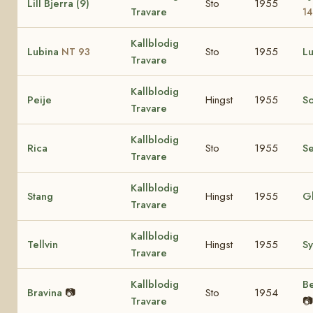
Lill Bjerra (9)
Sto
1955
Travare
1
Kallblodig
Lubina
Sto
1955
L
NT 93
Travare
Kallblodig
Peije
Hingst
1955
S
Travare
Kallblodig
Rica
Sto
1955
Se
Travare
Kallblodig
Stang
Hingst
1955
Gl
Travare
Kallblodig
Tellvin
Hingst
1955
Sy
Travare
Kallblodig
B
Bravina
📷
Sto
1954
Travare
📷