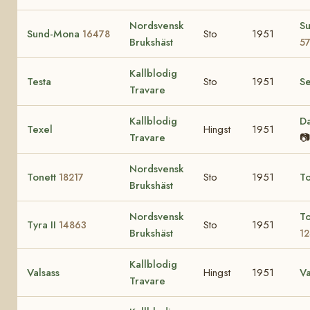
Nordsvensk
Su
Sund-Mona
Sto
1951
16478
Brukshäst
5
Kallblodig
Testa
Sto
1951
Se
Travare
Kallblodig
D
Texel
Hingst
1951
Travare
📷
Nordsvensk
Tonett
Sto
1951
T
18217
Brukshäst
Nordsvensk
T
Tyra II
Sto
1951
14863
Brukshäst
1
Kallblodig
Valsass
Hingst
1951
Va
Travare