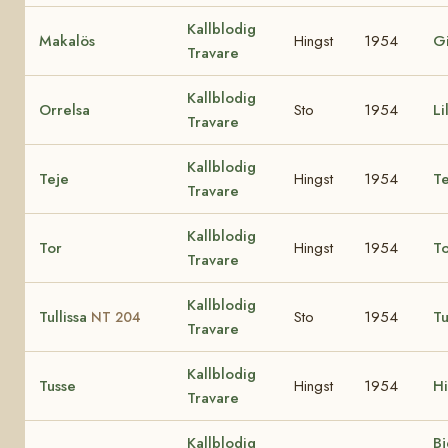
Kallblodig
Makalös
Hingst
1954
Gi
Travare
Kallblodig
Orrelsa
Sto
1954
Li
Travare
Kallblodig
Teje
Hingst
1954
Te
Travare
Kallblodig
Tor
Hingst
1954
T
Travare
Kallblodig
Tullissa
Sto
1954
Tu
NT 204
Travare
Kallblodig
Tusse
Hingst
1954
H
Travare
Kallblodig
Bj