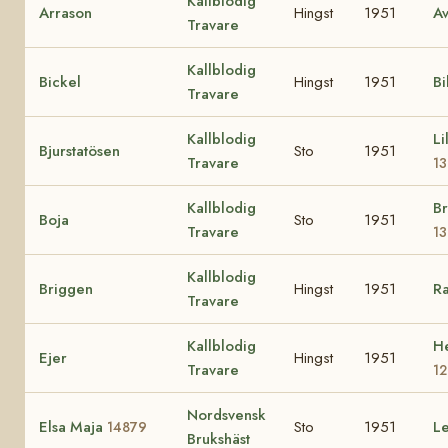
Kallblodig
Arrason
Hingst
1951
Av
Travare
Kallblodig
Bickel
Hingst
1951
Bi
Travare
Kallblodig
Li
Bjurstatösen
Sto
1951
Travare
13
Kallblodig
B
Boja
Sto
1951
Travare
13
Kallblodig
Briggen
Hingst
1951
R
Travare
Kallblodig
He
Ejer
Hingst
1951
Travare
1
Nordsvensk
Elsa Maja
Sto
1951
Le
14879
Brukshäst