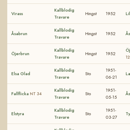
Kallblodig
Virass
Hingst
1952
Li
Travare
Kallblodig
Åsabrun
Hingst
1952
Ås
Travare
Kallblodig
Ö
Öjerbrun
Hingst
1952
Travare
1
Kallblodig
1951-
Elsa Glad
Sto
La
Travare
06-21
Kallblodig
1951-
Fallflicka
Sto
Ås
NT 34
Travare
05-15
Kallblodig
1951-
Elstyra
Sto
T
Travare
03-27