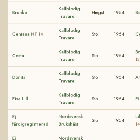
Kallblodig
Brunke
Hingst
1954
B
Travare
Kallblodig
Centana
Sto
1954
C
NT 14
Travare
Kallblodig
B
Costa
Sto
1954
Travare
13
Kallblodig
Donita
Sto
1954
A
Travare
Kallblodig
Eisa Lill
Sto
1954
E
Travare
Ej
Nordsvensk
Li
Sto
1954
färdigregistrerad
Brukshäst
1
Ej
Nordsvensk