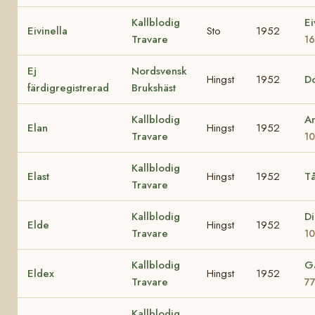
Kallblodig
Ei
Eivinella
Sto
1952
Travare
1
Ej
Nordsvensk
Hingst
1952
D
färdigregistrerad
Brukshäst
Kallblodig
An
Elan
Hingst
1952
Travare
1
Kallblodig
Elast
Hingst
1952
Tå
Travare
Kallblodig
D
Elde
Hingst
1952
Travare
10
Kallblodig
G
Eldex
Hingst
1952
Travare
77
Kallblodig