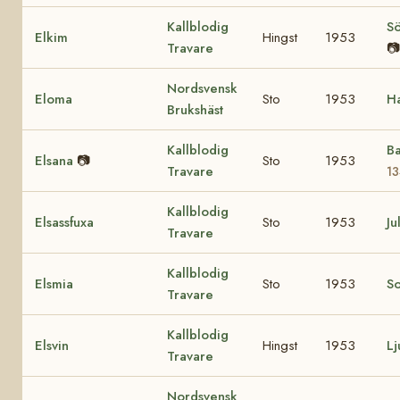
Kallblodig
Sö
Elkim
Hingst
1953
Travare
📷
Nordsvensk
Eloma
Sto
1953
H
Brukshäst
Kallblodig
B
Elsana
📷
Sto
1953
Travare
13
Kallblodig
Elsassfuxa
Sto
1953
Ju
Travare
Kallblodig
Elsmia
Sto
1953
S
Travare
Kallblodig
Elsvin
Hingst
1953
Lj
Travare
Nordsvensk