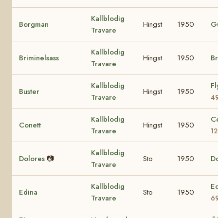
Kallblodig
Borgman
Hingst
1950
G
Travare
Kallblodig
Briminelsass
Hingst
1950
Br
Travare
Kallblodig
Fl
Buster
Hingst
1950
Travare
4
Kallblodig
Ce
Conett
Hingst
1950
Travare
12
Kallblodig
Dolores
📷
Sto
1950
D
Travare
Kallblodig
E
Edina
Sto
1950
Travare
6