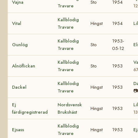
Vajna
Sto
1954
Travare
1
Kallblodig
Vital
Hingst
1954
Li
Travare
Kallblodig
1953-
Gunlög
Sto
El
Travare
05-12
Kallblodig
Va
Alnöflickan
Sto
1953
Travare
6
Kallblodig
D
Dackel
Hingst
1953
Travare
📷
Ej
Nordsvensk
Li
Hingst
1953
färdigregistrerad
Brukshäst
13
Kallblodig
Ejsass
Hingst
1953
E
Travare