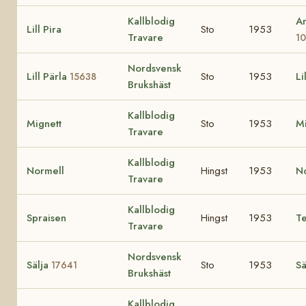
Kallblodig
An
Lill Pira
Sto
1953
Travare
1
Nordsvensk
Lill Pärla
Sto
1953
Li
15638
Brukshäst
Kallblodig
Mignett
Sto
1953
M
Travare
Kallblodig
Normell
Hingst
1953
N
Travare
Kallblodig
Spraisen
Hingst
1953
Te
Travare
Nordsvensk
Sälja
Sto
1953
Sä
17641
Brukshäst
Kallblodig