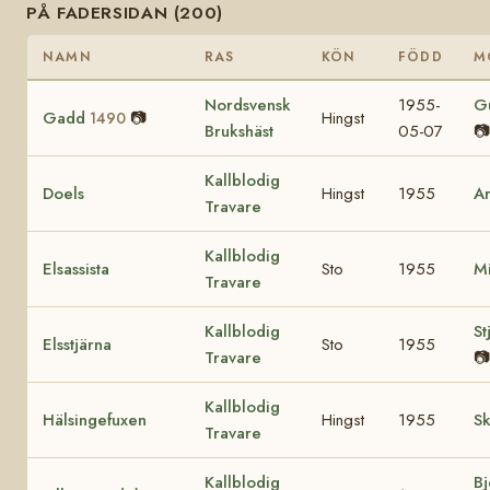
PÅ FADERSIDAN (200)
NAMN
RAS
KÖN
FÖDD
M
Nordsvensk
1955-
G
Gadd
📷
Hingst
1490
Brukshäst
05-07
📷
Kallblodig
Doels
Hingst
1955
A
Travare
Kallblodig
Elsassista
Sto
1955
Mi
Travare
Kallblodig
St
Elsstjärna
Sto
1955
Travare
📷
Kallblodig
Hälsingefuxen
Hingst
1955
Sk
Travare
Kallblodig
Bj