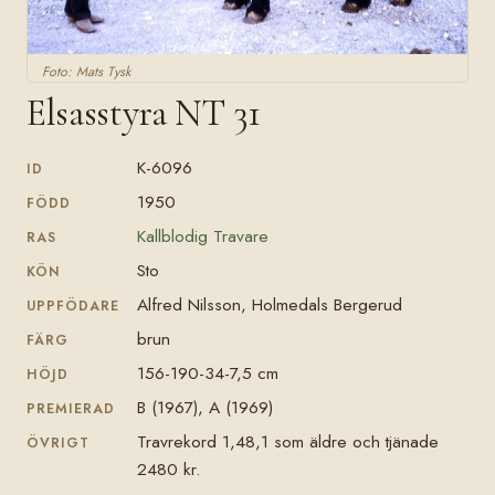
Foto: Mats Tysk
Elsasstyra NT 31
K-6096
ID
1950
FÖDD
Kallblodig Travare
RAS
Sto
KÖN
Alfred Nilsson, Holmedals Bergerud
UPPFÖDARE
brun
FÄRG
156-190-34-7,5 cm
HÖJD
B (1967), A (1969)
PREMIERAD
Travrekord 1,48,1 som äldre och tjänade
ÖVRIGT
2480 kr.