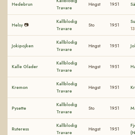
Kallblodig
Hedebrun
Hingst
1951
Sä
Travare
Kallblodig
S
Helsy
📷
Sto
1951
Travare
1
Kallblodig
Jokipojken
Hingst
1951
Jo
Travare
Kallblodig
Kalle Glader
Hingst
1951
H
Travare
Kallblodig
Kremon
Hingst
1951
Kr
Travare
Kallblodig
Pysette
Sto
1951
Ma
Travare
Kallblodig
Fj
Ruteress
Hingst
1951
Travare
(