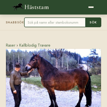
Häststam
SÖK
SNABBSÖK
Raser
›
Kallblodig Travare