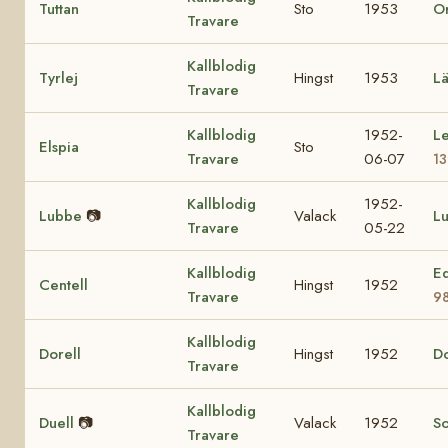
Tuttan
Sto
1953
Or
Travare
Kallblodig
Tyrlej
Hingst
1953
Lä
Travare
Kallblodig
1952-
L
Elspia
Sto
Travare
06-07
1
Kallblodig
1952-
Lubbe
📷
Valack
L
Travare
05-22
Kallblodig
Ed
Centell
Hingst
1952
Travare
9
Kallblodig
Dorell
Hingst
1952
D
Travare
Kallblodig
Duell
📷
Valack
1952
So
Travare