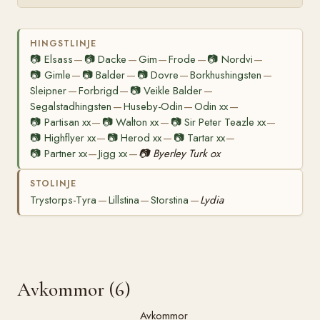
HINGSTLINJE
📷
Elsass
📷
Dacke
Gim
Frode
📷
Nordvi
—
—
—
—
—
📷
Gimle
📷
Balder
📷
Dovre
Borkhushingsten
—
—
—
—
Sleipner
Forbrigd
📷
Veikle Balder
—
—
—
Segalstadhingsten
Huseby-Odin
Odin xx
—
—
—
📷
Partisan xx
📷
Walton xx
📷
Sir Peter Teazle xx
—
—
—
📷
Highflyer xx
📷
Herod xx
📷
Tartar xx
—
—
—
📷
Partner xx
Jigg xx
📷
Byerley Turk ox
—
—
STOLINJE
Trystorps-Tyra
Lillstina
Storstina
Lydia
—
—
—
Avkommor (6)
Avkommor