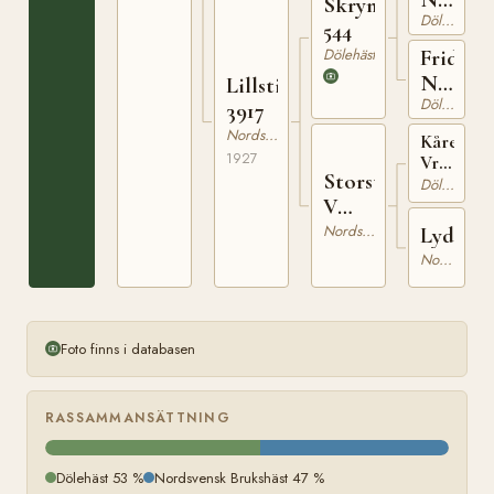
Skrymer
Dölehäst
689
544
Dölehäst
Frida
N
Lillstina
Dölehäst
2665
3917
Nordsvensk Brukshäst
Kåre
1927
Vrml.
Storstina
h.r.
Dölehäst
182
V
607
Nordsvensk Brukshäst
Lydia
Nordsvensk Brukshäst
Foto finns i databasen
RASSAMMANSÄTTNING
Dölehäst 53 %
Nordsvensk Brukshäst 47 %