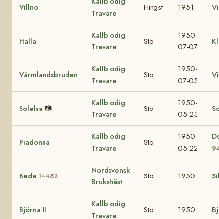
Kallblodig
Villno
Hingst
1951
V
Travare
Kallblodig
1950-
Halla
Sto
Kl
Travare
07-07
Kallblodig
1950-
Värmlandsbruden
Sto
V
Travare
07-05
Kallblodig
1950-
Solelsa
📷
Sto
So
Travare
05-23
Kallblodig
1950-
D
Piadonna
Sto
Travare
05-22
9
Nordsvensk
Beda
Sto
1950
Si
14482
Brukshäst
Kallblodig
Björna II
Sto
1950
B
Travare