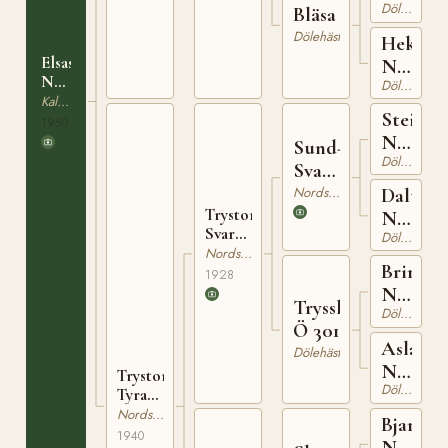
Dölehäst
287
Bläsa
Dölehäst
Hekla
Elsasstyra
N
NT
Dölehäst
724
31
Kallblodig Travare
Steinul
1950
N
Sund-
Dölehäst
833
Svarten
700
Nordsvensk Brukshäst
Daltern
Trystorps-
N
Svarten
Dölehäst
8237
736
Nordsvensk Brukshäst
Brimin
1928
N
Trysshoppe
Dölehäst
825
Ö 301
Aslaug
Dölehäst
N
Trystorps-
Dölehäst
3503
Tyra
11576
Nordsvensk Brukshäst
Bjarke
1940
N