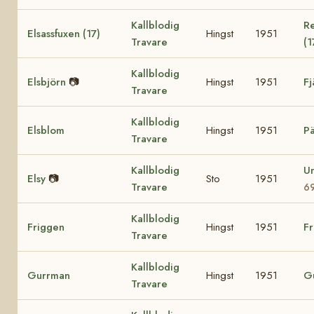
Kallblodig
Re
Elsassfuxen (17)
Hingst
1951
Travare
(1
Kallblodig
Elsbjörn
📷
Hingst
1951
Fj
Travare
Kallblodig
Elsblom
Hingst
1951
P
Travare
Kallblodig
U
Elsy
📷
Sto
1951
Travare
6
Kallblodig
Friggen
Hingst
1951
Fr
Travare
Kallblodig
Gurrman
Hingst
1951
G
Travare