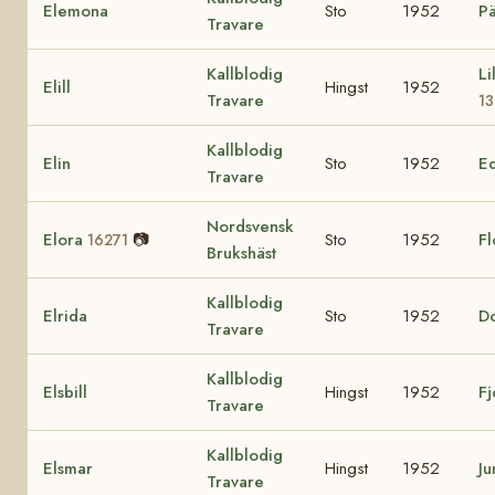
Elemona
Sto
1952
Pä
Travare
Kallblodig
Li
Elill
Hingst
1952
Travare
1
Kallblodig
Elin
Sto
1952
E
Travare
Nordsvensk
Elora
📷
Sto
1952
F
16271
Brukshäst
Kallblodig
Elrida
Sto
1952
D
Travare
Kallblodig
Elsbill
Hingst
1952
Fj
Travare
Kallblodig
Elsmar
Hingst
1952
Ju
Travare