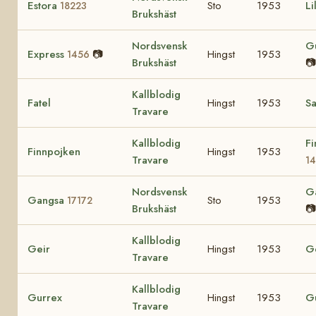
Estora
Sto
1953
Li
18223
Brukshäst
Nordsvensk
G
Express
📷
Hingst
1953
1456
Brukshäst
📷
Kallblodig
Fatel
Hingst
1953
Sa
Travare
Kallblodig
Fi
Finnpojken
Hingst
1953
Travare
1
Nordsvensk
G
Gangsa
Sto
1953
17172
Brukshäst
📷
Kallblodig
Geir
Hingst
1953
G
Travare
Kallblodig
Gurrex
Hingst
1953
G
Travare