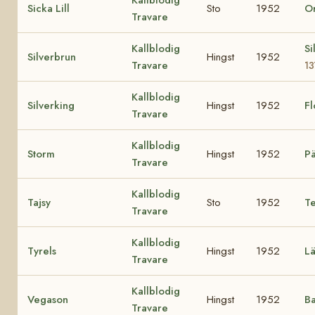
Kallblodig
Sicka Lill
Sto
1952
Or
Travare
Kallblodig
Si
Silverbrun
Hingst
1952
Travare
1
Kallblodig
Silverking
Hingst
1952
F
Travare
Kallblodig
Storm
Hingst
1952
Pä
Travare
Kallblodig
Tajsy
Sto
1952
Te
Travare
Kallblodig
Tyrels
Hingst
1952
Lä
Travare
Kallblodig
Vegason
Hingst
1952
Ba
Travare