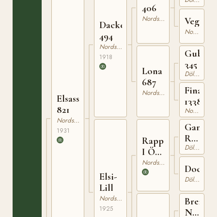
406
Nordsvensk Brukshäst
Vega
Dacke
Nordsvensk Brukshäst
494
Nordsvensk Brukshäst
Gubbe
1918
345
Lona
Dölehäst
687
Fina
Nordsvensk Brukshäst
Elsass
1338
821
Nordsvensk Brukshäst
Nordsvensk Brukshäst
Gange
1931
Rolv
Rapp
Dölehäst
N
I Ö
629
49
Nordsvensk Brukshäst
Docka
Elsi-
Dölehäst
Lill
Nordsvensk Brukshäst
Breileg
1925
N