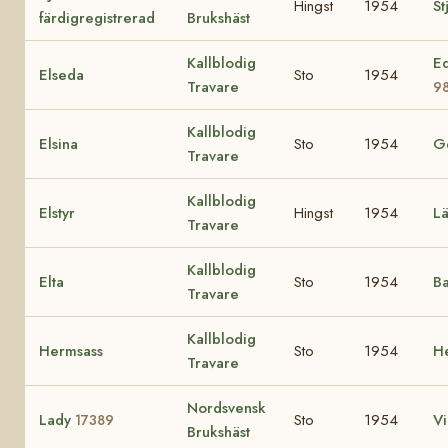
Hingst
1954
St
färdigregistrerad
Brukshäst
Kallblodig
Ed
Elseda
Sto
1954
Travare
9
Kallblodig
Elsina
Sto
1954
Ge
Travare
Kallblodig
Elstyr
Hingst
1954
Lä
Travare
Kallblodig
Elta
Sto
1954
Ba
Travare
Kallblodig
Hermsass
Sto
1954
H
Travare
Nordsvensk
Lady
Sto
1954
V
17389
Brukshäst