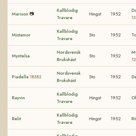
Kallblodig
D
Marison
📷
Hingst
1952
Travare
1
Kallblodig
Mistamor
Sto
1952
T
Travare
Nordsvensk
My
Myntelsa
Sto
1952
Brukshäst
1
Nordsvensk
Piadella
Sto
1952
D
18582
Brukshäst
Kallblodig
Rayvin
Hingst
1952
O
Travare
Kallblodig
Relit
Hingst
1952
Ri
Travare