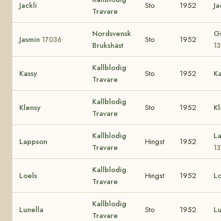
Jackli
Sto
1952
Ja
Travare
Nordsvensk
G
Jasmin
Sto
1952
17036
Brukshäst
13
Kallblodig
Kassy
Sto
1952
K
Travare
Kallblodig
Klensy
Sto
1952
K
Travare
Kallblodig
L
Lappson
Hingst
1952
Travare
1
Kallblodig
Loels
Hingst
1952
L
Travare
Kallblodig
Lunella
Sto
1952
L
Travare