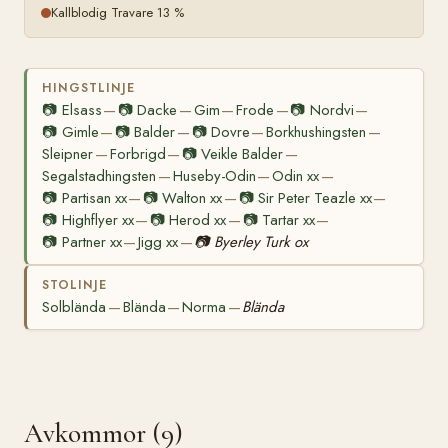
Kallblodig Travare 13 %
HINGSTLINJE
📷
Elsass
📷
Dacke
Gim
Frode
📷
Nordvi
—
—
—
—
—
📷
Gimle
📷
Balder
📷
Dovre
Borkhushingsten
—
—
—
—
Sleipner
Forbrigd
📷
Veikle Balder
—
—
—
Segalstadhingsten
Huseby-Odin
Odin xx
—
—
—
📷
Partisan xx
📷
Walton xx
📷
Sir Peter Teazle xx
—
—
—
📷
Highflyer xx
📷
Herod xx
📷
Tartar xx
—
—
—
📷
Partner xx
Jigg xx
📷
Byerley Turk ox
—
—
STOLINJE
Solblända
Blända
Norma
Blända
—
—
—
Avkommor (9)