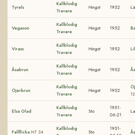
Kallblodig
Tyrels
Hingst
1952
Lä
Travare
Kallblodig
Vegason
Hingst
1952
Ba
Travare
Kallblodig
Virass
Hingst
1952
Li
Travare
Kallblodig
Åsabrun
Hingst
1952
Ås
Travare
Kallblodig
Ö
Öjerbrun
Hingst
1952
Travare
1
Kallblodig
1951-
Elsa Glad
Sto
La
Travare
06-21
Kallblodig
1951-
Fallflicka
Sto
Ås
NT 34