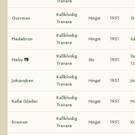
Travare
Kallblodig
Gurrman
Hingst
1951
G
Travare
Kallblodig
Hedebrun
Hingst
1951
Sä
Travare
Kallblodig
S
Helsy
📷
Sto
1951
Travare
1
Kallblodig
Jokipojken
Hingst
1951
Jo
Travare
Kallblodig
Kalle Glader
Hingst
1951
H
Travare
Kallblodig
Kremon
Hingst
1951
Kr
Travare