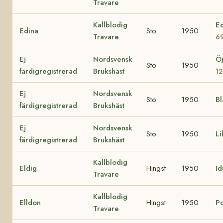
Travare
Kallblodig
E
Edina
Sto
1950
Travare
6
Ej
Nordsvensk
Ö
Sto
1950
färdigregistrerad
Brukshäst
1
Ej
Nordsvensk
Sto
1950
B
färdigregistrerad
Brukshäst
Ej
Nordsvensk
Sto
1950
Li
färdigregistrerad
Brukshäst
Kallblodig
Eldig
Hingst
1950
Id
Travare
Kallblodig
Elldon
Hingst
1950
Po
Travare