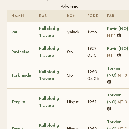
Avkommor
NAMN
RAS
KÖN
FÖDD
FAR
Kallblodig
Pavin (NO)
Paul
Valack
1956
Travare
📷
NT 1
Kallblodig
1957-
Pavin (NO)
Pavinelsa
Sto
Travare
05-01
📷
NT 1
Torvinn
Kallblodig
1960-
Torblända
Sto
(NO)
NT 3
Travare
04-26
📷
Torvinn
Kallblodig
Torgutt
Hingst
1961
(NO)
NT 3
Travare
📷
Torvinn
Kallblodig
Torels
Hingst
1962
(NO)
NT 3