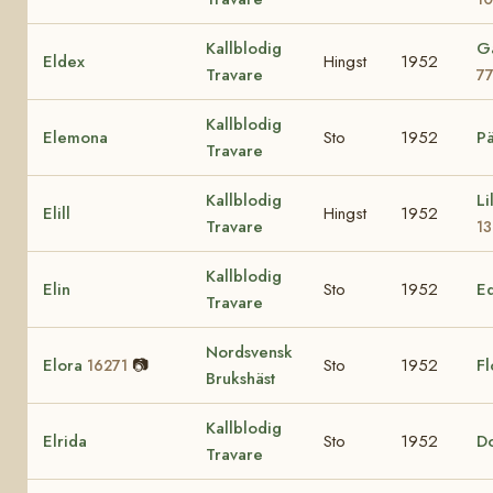
Kallblodig
G
Eldex
Hingst
1952
Travare
77
Kallblodig
Elemona
Sto
1952
Pä
Travare
Kallblodig
Li
Elill
Hingst
1952
Travare
1
Kallblodig
Elin
Sto
1952
E
Travare
Nordsvensk
Elora
📷
Sto
1952
F
16271
Brukshäst
Kallblodig
Elrida
Sto
1952
D
Travare