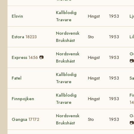
Kallblodig
Elsvin
Hingst
1953
Lj
Travare
Nordsvensk
Estora
Sto
1953
Li
18223
Brukshäst
Nordsvensk
G
Express
📷
Hingst
1953
1456
Brukshäst
📷
Kallblodig
Fatel
Hingst
1953
Sa
Travare
Kallblodig
Fi
Finnpojken
Hingst
1953
Travare
1
Nordsvensk
G
Gangsa
Sto
1953
17172
Brukshäst
📷