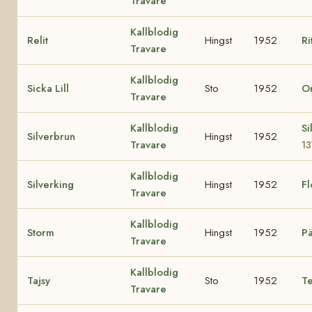
Travare
Kallblodig
Relit
Hingst
1952
Ri
Travare
Kallblodig
Sicka Lill
Sto
1952
Or
Travare
Kallblodig
Si
Silverbrun
Hingst
1952
Travare
1
Kallblodig
Silverking
Hingst
1952
F
Travare
Kallblodig
Storm
Hingst
1952
Pä
Travare
Kallblodig
Tajsy
Sto
1952
Te
Travare