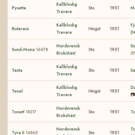
Kallblodig
Pysette
Sto
1951
Ma
Travare
Kallblodig
Fj
Ruteress
Hingst
1951
Travare
(
Nordsvensk
Su
Sund-Mona
Sto
1951
16478
Brukshäst
5
Kallblodig
Testa
Sto
1951
Se
Travare
Kallblodig
D
Texel
Hingst
1951
Travare
📷
Nordsvensk
Tonett
Sto
1951
T
18217
Brukshäst
Nordsvensk
T
Tyra II
Sto
1951
14863