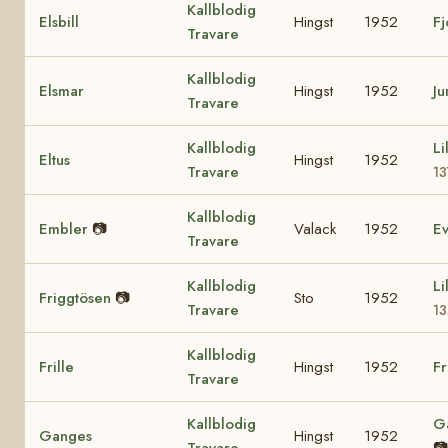
Kallblodig
Elsbill
Hingst
1952
Fj
Travare
Kallblodig
Elsmar
Hingst
1952
Ju
Travare
Kallblodig
Li
Eltus
Hingst
1952
Travare
1
Kallblodig
Embler
📷
Valack
1952
E
Travare
Kallblodig
Li
Friggtösen
📷
Sto
1952
Travare
13
Kallblodig
Frille
Hingst
1952
Fr
Travare
Kallblodig
G
Ganges
Hingst
1952
Travare
📷