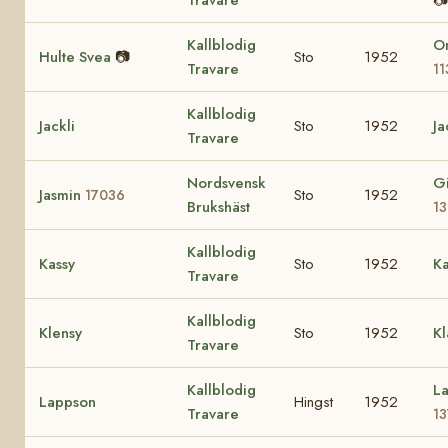
Kallblodig
O
Hulte Svea
📷
Sto
1952
Travare
1
Kallblodig
Jackli
Sto
1952
Ja
Travare
Nordsvensk
G
Jasmin
Sto
1952
17036
Brukshäst
13
Kallblodig
Kassy
Sto
1952
K
Travare
Kallblodig
Klensy
Sto
1952
K
Travare
Kallblodig
L
Lappson
Hingst
1952
Travare
1