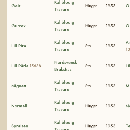
Kallblodig
Geir
Hingst
1953
G
Travare
Kallblodig
Gurrex
Hingst
1953
G
Travare
Kallblodig
An
Lill Pira
Sto
1953
Travare
1
Nordsvensk
Lill Pärla
Sto
1953
Li
15638
Brukshäst
Kallblodig
Mignett
Sto
1953
M
Travare
Kallblodig
Normell
Hingst
1953
N
Travare
Kallblodig
Spraisen
Hingst
1953
Te
Travare