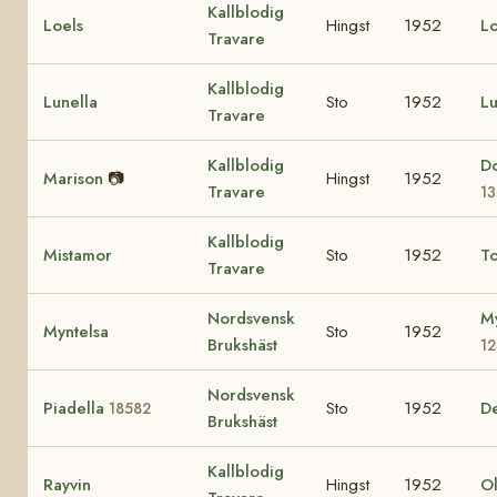
Kallblodig
Loels
Hingst
1952
L
Travare
Kallblodig
Lunella
Sto
1952
L
Travare
Kallblodig
D
Marison
📷
Hingst
1952
Travare
1
Kallblodig
Mistamor
Sto
1952
T
Travare
Nordsvensk
My
Myntelsa
Sto
1952
Brukshäst
1
Nordsvensk
Piadella
Sto
1952
D
18582
Brukshäst
Kallblodig
Rayvin
Hingst
1952
O