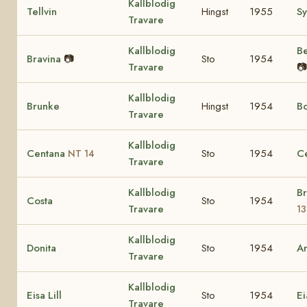
Kallblodig
Tellvin
Hingst
1955
Sy
Travare
Kallblodig
B
Bravina
📷
Sto
1954
Travare
📷
Kallblodig
Brunke
Hingst
1954
B
Travare
Kallblodig
Centana
Sto
1954
C
NT 14
Travare
Kallblodig
B
Costa
Sto
1954
Travare
13
Kallblodig
Donita
Sto
1954
A
Travare
Kallblodig
Eisa Lill
Sto
1954
E
Travare