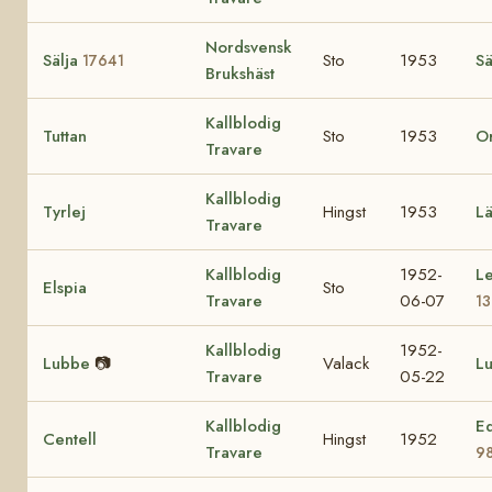
Nordsvensk
Sälja
Sto
1953
Sä
17641
Brukshäst
Kallblodig
Tuttan
Sto
1953
Or
Travare
Kallblodig
Tyrlej
Hingst
1953
Lä
Travare
Kallblodig
1952-
L
Elspia
Sto
Travare
06-07
1
Kallblodig
1952-
Lubbe
📷
Valack
L
Travare
05-22
Kallblodig
Ed
Centell
Hingst
1952
Travare
9