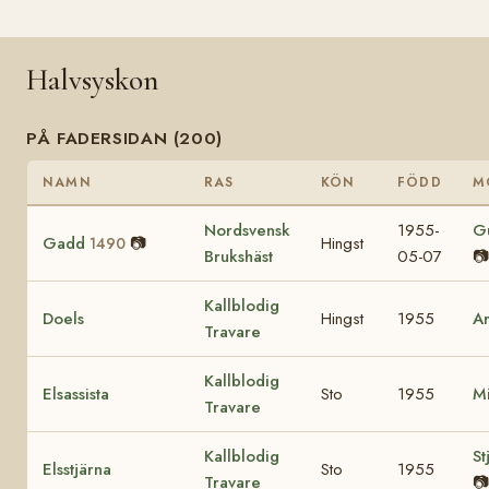
Halvsyskon
PÅ FADERSIDAN (200)
NAMN
RAS
KÖN
FÖDD
M
Nordsvensk
1955-
G
Gadd
📷
Hingst
1490
Brukshäst
05-07
📷
Kallblodig
Doels
Hingst
1955
A
Travare
Kallblodig
Elsassista
Sto
1955
Mi
Travare
Kallblodig
St
Elsstjärna
Sto
1955
Travare
📷