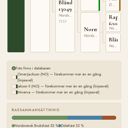
Blända
Dölehäst
13049
Nordsvensk Brukshäst
Rapp
1933
630
Nordsvensk Brukshäst
Norma
Nordsvensk Brukshäst
Blända
Nordsvensk Brukshäst
Foto finns i databasen
Omer-Jackson (NO) — förekommer mer än en gång
(linjeavel)
Jakson II (NO) — förekommer mer än en gång (linjeavel)
Minerva — förekommer mer än en gång (linjeavel)
RASSAMMANSÄTTNING
Nordsvensk Brukshäst 53 %
Dölehäst 33 %