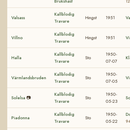
Brukshäst
1
Kallblodig
Valsass
Hingst
1951
Va
Travare
Kallblodig
Villno
Hingst
1951
V
Travare
Kallblodig
1950-
Halla
Sto
Kl
Travare
07-07
Kallblodig
1950-
Värmlandsbruden
Sto
V
Travare
07-05
Kallblodig
1950-
Solelsa
📷
Sto
So
Travare
05-23
Kallblodig
1950-
D
Piadonna
Sto
Travare
05-22
9