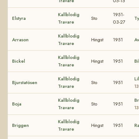
Travare
05-15
Kallblodig
1951-
Elstyra
Sto
T
Travare
03-27
Kallblodig
Arrason
Hingst
1951
Av
Travare
Kallblodig
Bickel
Hingst
1951
Bi
Travare
Kallblodig
Li
Bjurstatösen
Sto
1951
Travare
13
Kallblodig
B
Boja
Sto
1951
Travare
13
Kallblodig
Briggen
Hingst
1951
R
Travare