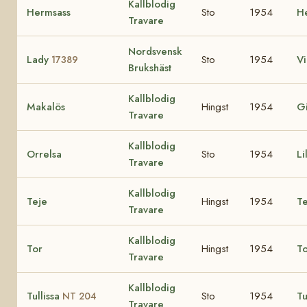
Kallblodig
Hermsass
Sto
1954
H
Travare
Nordsvensk
Lady
Sto
1954
V
17389
Brukshäst
Kallblodig
Makalös
Hingst
1954
Gi
Travare
Kallblodig
Orrelsa
Sto
1954
Li
Travare
Kallblodig
Teje
Hingst
1954
Te
Travare
Kallblodig
Tor
Hingst
1954
T
Travare
Kallblodig
Tullissa
Sto
1954
Tu
NT 204
Travare