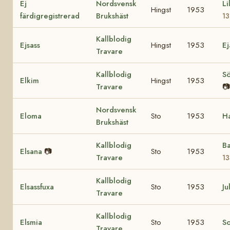
Ej
Nordsvensk
Li
Hingst
1953
färdigregistrerad
Brukshäst
13
Kallblodig
Ejsass
Hingst
1953
E
Travare
Kallblodig
Sö
Elkim
Hingst
1953
Travare
📷
Nordsvensk
Eloma
Sto
1953
H
Brukshäst
Kallblodig
B
Elsana
📷
Sto
1953
Travare
13
Kallblodig
Elsassfuxa
Sto
1953
Ju
Travare
Kallblodig
Elsmia
Sto
1953
S
Travare