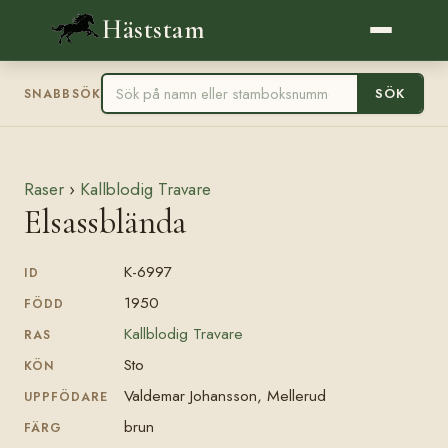
Häststam
SÖK
SNABBSÖK
Raser
›
Kallblodig Travare
Elsassblända
K-6997
ID
1950
FÖDD
Kallblodig Travare
RAS
Sto
KÖN
Valdemar Johansson, Mellerud
UPPFÖDARE
brun
FÄRG