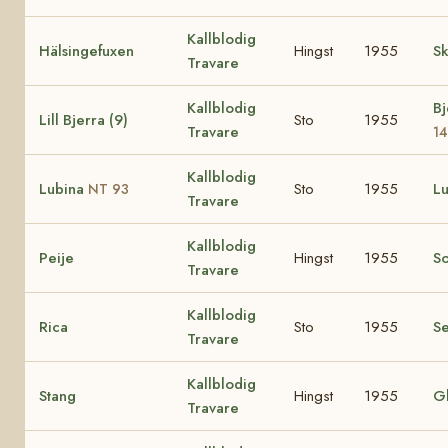
Kallblodig
Hälsingefuxen
Hingst
1955
Sk
Travare
Kallblodig
Bj
Lill Bjerra (9)
Sto
1955
Travare
1
Kallblodig
Lubina
Sto
1955
L
NT 93
Travare
Kallblodig
Peije
Hingst
1955
S
Travare
Kallblodig
Rica
Sto
1955
Se
Travare
Kallblodig
Stang
Hingst
1955
Gl
Travare