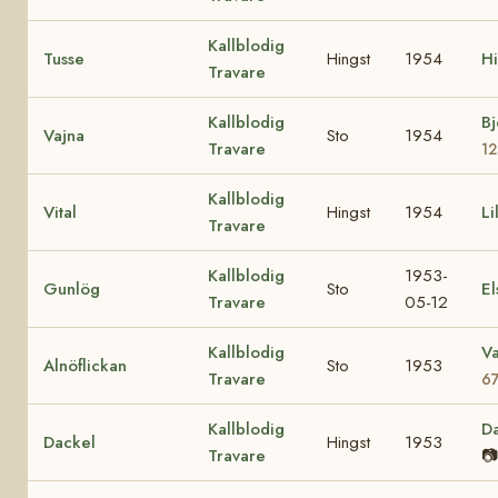
Kallblodig
Tusse
Hingst
1954
H
Travare
Kallblodig
Bj
Vajna
Sto
1954
Travare
1
Kallblodig
Vital
Hingst
1954
Li
Travare
Kallblodig
1953-
Gunlög
Sto
El
Travare
05-12
Kallblodig
Va
Alnöflickan
Sto
1953
Travare
6
Kallblodig
D
Dackel
Hingst
1953
Travare
📷