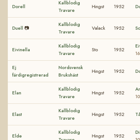
Kallblodig
Dorell
Hingst
1952
D
Travare
Kallblodig
Duell
📷
Valack
1952
So
Travare
Kallblodig
Ei
Eivinella
Sto
1952
Travare
1
Ej
Nordsvensk
Hingst
1952
D
färdigregistrerad
Brukshäst
Kallblodig
An
Elan
Hingst
1952
Travare
1
Kallblodig
Elast
Hingst
1952
Tå
Travare
Kallblodig
D
Elde
Hingst
1952
Travare
10