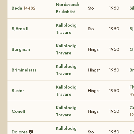
Nordsvensk
Beda
Sto
1950
Si
14482
Brukshäst
Kallblodig
Björna II
Sto
1950
B
Travare
Kallblodig
Borgman
Hingst
1950
G
Travare
Kallblodig
Briminelsass
Hingst
1950
Br
Travare
Kallblodig
Fl
Buster
Hingst
1950
Travare
4
Kallblodig
Ce
Conett
Hingst
1950
Travare
12
Kallblodig
Dolores
📷
Sto
1950
D