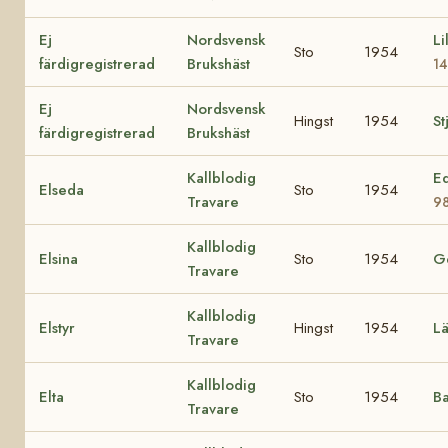
Ej
Nordsvensk
Li
Sto
1954
färdigregistrerad
Brukshäst
1
Ej
Nordsvensk
Hingst
1954
St
färdigregistrerad
Brukshäst
Kallblodig
Ed
Elseda
Sto
1954
Travare
9
Kallblodig
Elsina
Sto
1954
Ge
Travare
Kallblodig
Elstyr
Hingst
1954
Lä
Travare
Kallblodig
Elta
Sto
1954
Ba
Travare