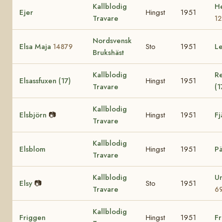
Kallblodig
He
Ejer
Hingst
1951
Travare
1
Nordsvensk
Elsa Maja
Sto
1951
Le
14879
Brukshäst
Kallblodig
Re
Elsassfuxen (17)
Hingst
1951
Travare
(1
Kallblodig
Elsbjörn
📷
Hingst
1951
Fj
Travare
Kallblodig
Elsblom
Hingst
1951
P
Travare
Kallblodig
U
Elsy
📷
Sto
1951
Travare
6
Kallblodig
Friggen
Hingst
1951
Fr