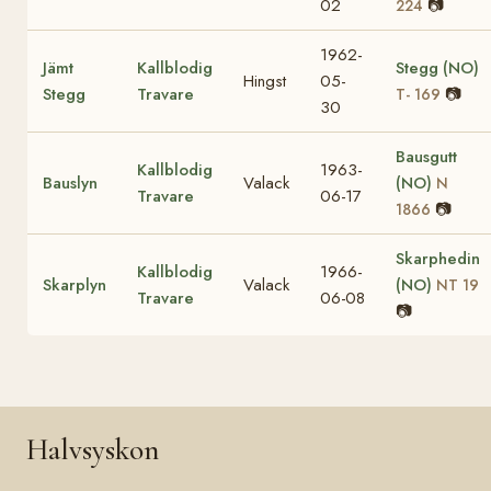
02
📷
224
1962-
Jämt
Kallblodig
Stegg (NO)
Hingst
05-
Stegg
Travare
📷
T- 169
30
Bausgutt
Kallblodig
1963-
Bauslyn
Valack
(NO)
N
Travare
06-17
📷
1866
Skarphedin
Kallblodig
1966-
Skarplyn
Valack
(NO)
NT 19
Travare
06-08
📷
Halvsyskon