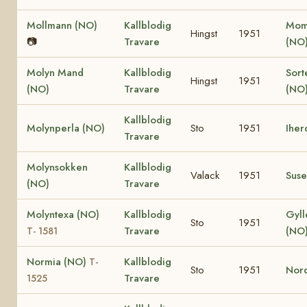
Mollmann (NO)
Kallblodig
Moma
Hingst
1951
📷
Travare
(NO
Molyn Mand
Kallblodig
Sor
Hingst
1951
(NO)
Travare
(NO
Kallblodig
Molynperla (NO)
Sto
1951
Iher
Travare
Molynsokken
Kallblodig
Valack
1951
Suse
(NO)
Travare
Molyntexa (NO)
Kallblodig
Gyll
Sto
1951
Travare
(NO
T- 1581
Normia (NO)
Kallblodig
T-
Sto
1951
Nord
Travare
1525