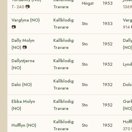
Hingst
1953
📷
Travare
T- 240
136
Varglyna (NO)
Kallblodig
Varg
Sto
1953
📷
Travare
914
Dally Molyn
Kallblodig
Dall
Sto
1952
(NO)
📷
Travare
(NO
Dallystjerna
Kallblodig
Sto
1952
Lynd
(NO)
Travare
Kallblodig
Dalsi (NO)
Sto
1952
Dols
Travare
Ebba Molyn
Kallblodig
Garb
Sto
1952
(NO)
Travare
(NO
Kallblodig
Hoff
Hofflyn (NO)
Sto
1952
Travare
370