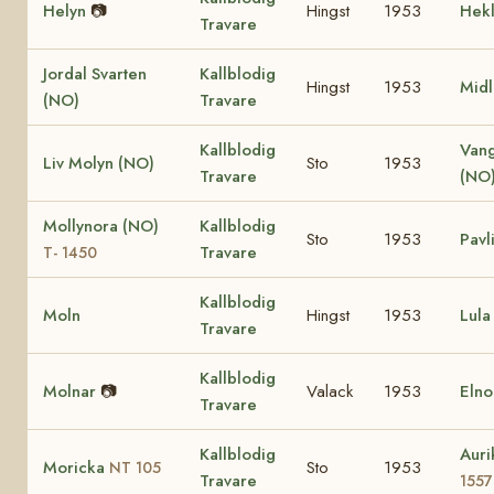
Helyn
📷
Hingst
1953
Hek
Travare
Jordal Svarten
Kallblodig
Hingst
1953
Midl
(NO)
Travare
Kallblodig
Van
Liv Molyn (NO)
Sto
1953
Travare
(NO
Mollynora (NO)
Kallblodig
Sto
1953
Pavl
Travare
T- 1450
Kallblodig
Moln
Hingst
1953
Lula
Travare
Kallblodig
Molnar
📷
Valack
1953
Elno
Travare
Kallblodig
Auri
Moricka
Sto
1953
NT 105
Travare
155