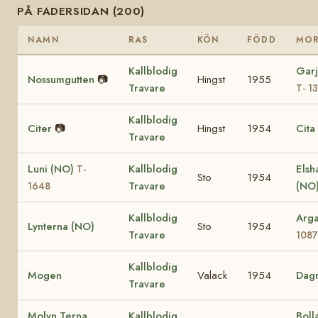
PÅ FADERSIDAN (200)
NAMN
RAS
KÖN
FÖDD
MO
Kallblodig
Garj
Nossumgutten
📷
Hingst
1955
Travare
T- 1
Kallblodig
Citer
📷
Hingst
1954
Cita
Travare
Luni (NO)
Kallblodig
Elsh
T-
Sto
1954
Travare
(NO
1648
Kallblodig
Arg
Lynterna (NO)
Sto
1954
Travare
1087
Kallblodig
Mogen
Valack
1954
Dag
Travare
Molyn Terna
Kallblodig
Boll