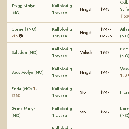
Odb
Trygg Molyn
Kallblodig
Hingst
1948
Sylf
(NO)
Travare
1153
Cornell (NO)
Kallblodig
1947-
Atla
T-
Hingst
📷
Travare
06-25
(NO
215
Kallblodig
Bom
Baladen (NO)
Valack
1947
Travare
(NO
Kallblodig
Voss
Baus Molyn (NO)
Hingst
1947
Travare
T- 8
Edda (NO)
Kallblodig
T-
Sto
1947
Flor
Travare
1260
Greta Molyn
Kallblodig
Lorr
Sto
1947
(NO)
Travare
(NO
Kallblodig