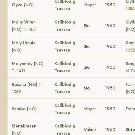
Kallblodig
Gyll
Gyve (NO)
Hingst
1950
Travare
1385
Molly Vilter
Kallblodig
Gyll
Sto
1950
(NO)
Travare
(NO
T- 1331
Moly Ursula
Kallblodig
Kom
Sto
1950
(NO)
Travare
1052
Molynmöy (NO)
Kallblodig
Sonj
Sto
1950
Travare
T- 1411
N 11
Rosalia (NO)
Kallblodig
Far
T-
Sto
1950
Travare
(NO
1389
Kallblodig
Sambo (NO)
Hingst
1950
Donn
Travare
Slettablesen
Kallblodig
Valack
1950
Stri
(NO)
Travare