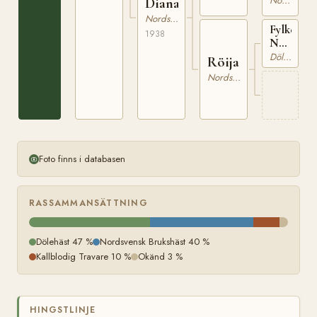
Nordsvensk Brukshäst
Diana
Nordsvensk Brukshäst
Fylkesko
1938
N
1110
Dölehäst
Röija
Nordsvensk Brukshäst
Foto finns i databasen
RASSAMMANSÄTTNING
Dölehäst 47 %
Nordsvensk Brukshäst 40 %
Kallblodig Travare 10 %
Okänd 3 %
HINGSTLINJE