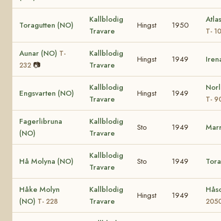
Kallblodig
Atla
Toragutten (NO)
Hingst
1950
Travare
T- 1
Aunar (NO)
Kallblodig
T-
Hingst
1949
Ire
📷
Travare
232
Kallblodig
Norl
Engsvarten (NO)
Hingst
1949
Travare
T- 9
Fagerlibruna
Kallblodig
Sto
1949
Marr
(NO)
Travare
Kallblodig
Hå Molyna (NO)
Sto
1949
Tora
Travare
Håke Molyn
Kallblodig
Hås
Hingst
1949
(NO)
Travare
T- 228
205