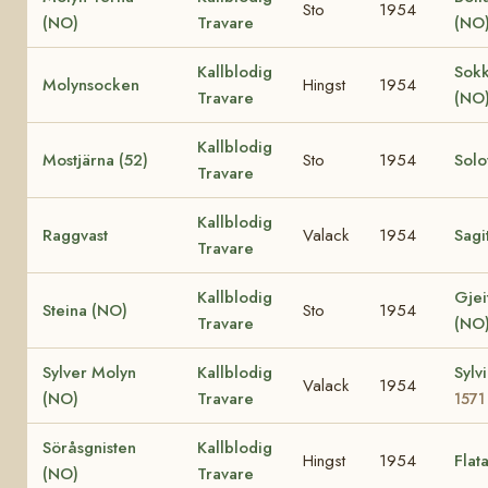
Sto
1954
(NO)
Travare
(NO
Kallblodig
Sok
Molynsocken
Hingst
1954
Travare
(NO
Kallblodig
Mostjärna (52)
Sto
1954
Solo
Travare
Kallblodig
Raggvast
Valack
1954
Sagi
Travare
Kallblodig
Gjei
Steina (NO)
Sto
1954
Travare
(NO
Sylver Molyn
Kallblodig
Sylv
Valack
1954
(NO)
Travare
1571
Söråsgnisten
Kallblodig
Hingst
1954
Flat
(NO)
Travare