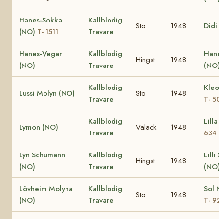
Hanes-Sokka
Kallblodig
Sto
1948
Didi
(NO)
Travare
T- 1511
Hanes-Vegar
Kallblodig
Han
Hingst
1948
(NO)
Travare
(NO
Kallblodig
Kleo
Lussi Molyn (NO)
Sto
1948
Travare
T- 5
Kallblodig
Lill
Lymon (NO)
Valack
1948
Travare
634
Lyn Schumann
Kallblodig
Lill
Hingst
1948
(NO)
Travare
(NO
Lövheim Molyna
Kallblodig
Sol 
Sto
1948
(NO)
Travare
T- 9