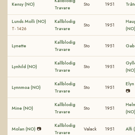
Kallblodig
Kensy (NO)
Sto
1951
Tråt
Travare
Lunds Molli (NO)
Kallblodig
Hau
Sto
1951
Travare
(NO
T- 1426
Kallblodig
Lynette
Sto
1951
Gabr
Travare
Kallblodig
Gyll
Lynhild (NO)
Sto
1951
Travare
(NO
Kallblodig
Elyn
Lynnmoa (NO)
Sto
1951
Travare
📷
Kallblodig
Hel
Mine (NO)
Sto
1951
Travare
(NO
Kallblodig
Molan (NO)
📷
Valack
1951
Alfi
Travare