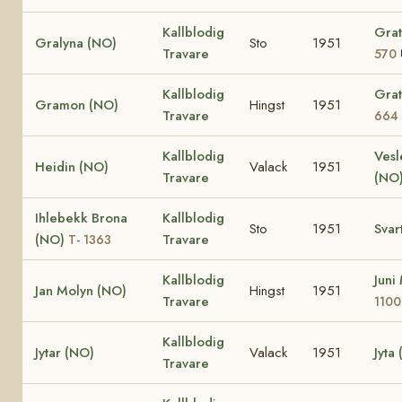
Kallblodig
Grat
Gralyna (NO)
Sto
1951
Travare
570
Kallblodig
Grat
Gramon (NO)
Hingst
1951
Travare
664
Kallblodig
Vesl
Heidin (NO)
Valack
1951
Travare
(NO
Ihlebekk Brona
Kallblodig
Sto
1951
Svar
(NO)
Travare
T- 1363
Kallblodig
Juni
Jan Molyn (NO)
Hingst
1951
Travare
1100
Kallblodig
Jytar (NO)
Valack
1951
Jyta
Travare