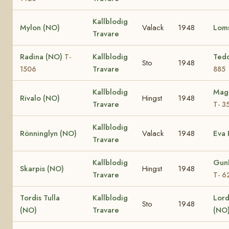
Kallblodig
Mylon (NO)
Valack
1948
Loms
Travare
Radina (NO)
Kallblodig
Ted
T-
Sto
1948
Travare
1506
885
Kallblodig
Magg
Rivalo (NO)
Hingst
1948
Travare
T- 3
Kallblodig
Rönninglyn (NO)
Valack
1948
Eva 
Travare
Kallblodig
Gunh
Skarpis (NO)
Hingst
1948
Travare
T- 6
Tordis Tulla
Kallblodig
Lord
Sto
1948
(NO)
Travare
(NO