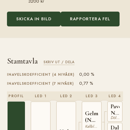
3200 kr
SKICKA IN BILD
RAPPORTERA FEL
Stamtavla
SKRIV UT / DELA
0,00 %
INAVELSKOEFFICIENT (4 NIVÅER)
0,77 %
INAVELSKOEFFICIENT (7 NIVÅER)
PROFIL
LED 1
LED 2
LED 3
LED 4
Paven
N
Gelmin
Dölehäst
1027
(NO)
T-73
Kallblodig Travare
Daltern