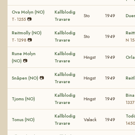
Ova Molyn (NO)
Kallblodig
Sto
1949
Due
📷
Travare
T- 1255
Reitmolly (NO)
Kallblodig
Reit
Sto
1949
📷
Travare
T- 1298
N 15
Rune Molyn
Kallblodig
Hingst
1949
Orla
(NO)
📷
Travare
Kallblodig
Snåpen (NO)
📷
Hingst
1949
Reit
Travare
Kallblodig
Bin
Tjoms (NO)
Hingst
1949
Travare
1337
Kallblodig
Tod
Tonus (NO)
Valack
1949
Travare
145