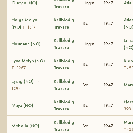
Gudvin (NO)
Hingst
1947
Atla
Travare
Helga Molyn
Kallblodig
Atla
Sto
1947
(NO)
Travare
(NO
T- 1317
Kallblodig
Lill
Husmann (NO)
Hingst
1947
Travare
(NO
Lyna Molyn (NO)
Kallblodig
Kleo
Sto
1947
Travare
T- 1267
T- 5
Lystig (NO)
Kallblodig
T-
Sto
1947
Mar
Travare
1294
Kallblodig
Ner
Maya (NO)
Sto
1947
Travare
323
Kallblodig
Marc
Mobella (NO)
Sto
1947
Travare
T- 5