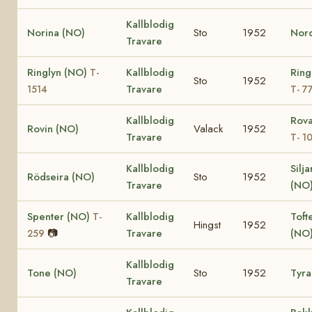
Kallblodig
Norina (NO)
Sto
1952
Nord
Travare
Ringlyn (NO)
Kallblodig
Ring
T-
Sto
1952
Travare
1514
T- 7
Kallblodig
Rov
Rovin (NO)
Valack
1952
Travare
T- 1
Kallblodig
Silja
Rödseira (NO)
Sto
1952
Travare
(NO
Spenter (NO)
Kallblodig
Toft
T-
Hingst
1952
📷
Travare
(NO
259
Kallblodig
Tone (NO)
Sto
1952
Tyra
Travare