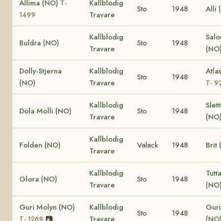
Allima (NO)
Kallblodig
T-
Sto
1948
Alli
Travare
1499
Kallblodig
Sal
Buldra (NO)
Sto
1948
Travare
(NO
Dolly-Stjerna
Kallblodig
Atla
Sto
1948
(NO)
Travare
T- 9
Kallblodig
Slet
Döla Molli (NO)
Sto
1948
Travare
(NO
Kallblodig
Folden (NO)
Valack
1948
Brit
Travare
Kallblodig
Tutt
Glora (NO)
Sto
1948
Travare
(NO
Guri Molyn (NO)
Kallblodig
Guri
Sto
1948
📷
Travare
(NO
T- 1269