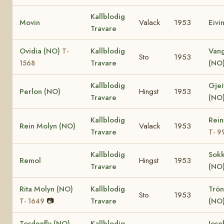
Kallblodig
Movin
Valack
1953
Eivi
Travare
Ovidia (NO)
Kallblodig
Van
T-
Sto
1953
Travare
(NO
1568
Kallblodig
Gjei
Perlon (NO)
Hingst
1953
Travare
(NO
Kallblodig
Rein
Rein Molyn (NO)
Valack
1953
Travare
T- 9
Kallblodig
Sok
Remol
Hingst
1953
Travare
(NO
Rita Molyn (NO)
Kallblodig
Trö
Sto
1953
📷
Travare
(NO
T- 1649
Tordenfly (NO)
Kallblodig
Jose