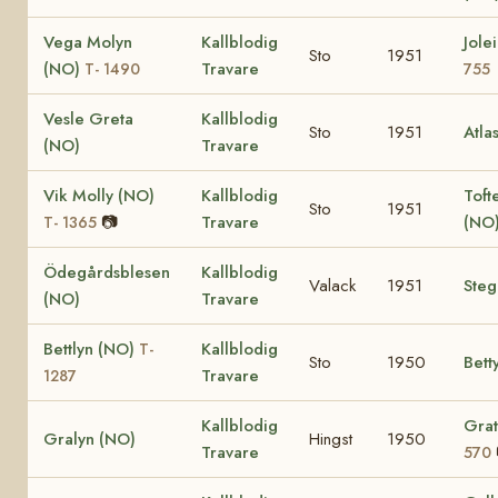
Vega Molyn
Kallblodig
Jole
Sto
1951
(NO)
Travare
T- 1490
755
Vesle Greta
Kallblodig
Sto
1951
Atla
(NO)
Travare
Vik Molly (NO)
Kallblodig
Toft
Sto
1951
📷
Travare
(NO
T- 1365
Ödegårdsblesen
Kallblodig
Valack
1951
Ste
(NO)
Travare
Bettlyn (NO)
Kallblodig
T-
Sto
1950
Bett
Travare
1287
Kallblodig
Grat
Gralyn (NO)
Hingst
1950
Travare
570