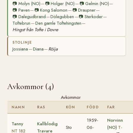
📷
Molyn (NO)
📷
Holger (NO)
📷
Gelmin (NO)
—
—
—
📷
Paven
📷
Kong Salomon
📷
Draupner
—
—
—
📷
Dalegudbrand
Dölegubben
📷
Sterkoder
—
—
—
Toftebrun
Den gamle Toftehingsten
—
—
Hingst från Tofte i Dovre
STOLINJE
Jossiana
Diana
Röija
—
—
Avkommor (4)
Avkommor
NAMN
RAS
KÖN
FÖDD
FAR
1959-
Norvinn
Tanny
Kallblodig
Sto
06-
(NO)
T-
Travare
NT 182