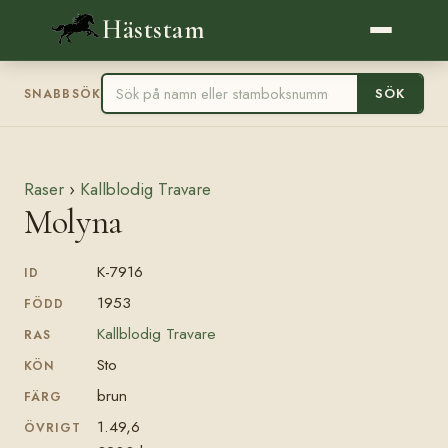
Häststam
SÖK
SNABBSÖK
Raser
›
Kallblodig Travare
Molyna
K-7916
ID
1953
FÖDD
Kallblodig Travare
RAS
Sto
KÖN
brun
FÄRG
1.49,6
ÖVRIGT