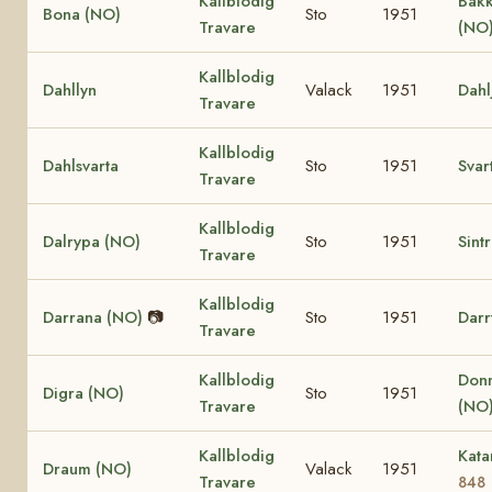
Kallblodig
Bak
Bona (NO)
Sto
1951
Travare
(NO
Kallblodig
Dahllyn
Valack
1951
Dahl
Travare
Kallblodig
Dahlsvarta
Sto
1951
Svar
Travare
Kallblodig
Dalrypa (NO)
Sto
1951
Sint
Travare
Kallblodig
Darrana (NO)
📷
Sto
1951
Darr
Travare
Kallblodig
Donn
Digra (NO)
Sto
1951
Travare
(NO
Kallblodig
Kata
Draum (NO)
Valack
1951
Travare
848