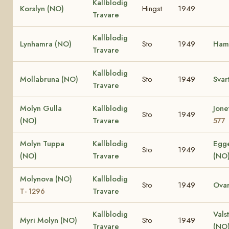
Kallblodig
Korslyn (NO)
Hingst
1949
Travare
Kallblodig
Lynhamra (NO)
Sto
1949
Ham
Travare
Kallblodig
Mollabruna (NO)
Sto
1949
Svar
Travare
Molyn Gulla
Kallblodig
Jone
Sto
1949
(NO)
Travare
577
Molyn Tuppa
Kallblodig
Egg
Sto
1949
(NO)
Travare
(NO
Molynova (NO)
Kallblodig
Sto
1949
Ova
Travare
T- 1296
Kallblodig
Vals
Myri Molyn (NO)
Sto
1949
Travare
(NO