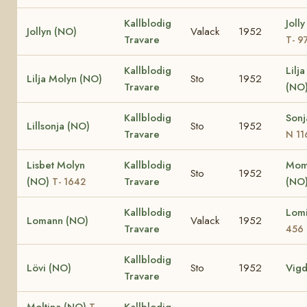
Kallblodig
Joll
Jollyn (NO)
Valack
1952
Travare
T- 9
Kallblodig
Lilj
Lilja Molyn (NO)
Sto
1952
Travare
(NO
Kallblodig
Sonj
Lillsonja (NO)
Sto
1952
Travare
N 11
Lisbet Molyn
Kallblodig
Moma
Sto
1952
(NO)
Travare
(NO
T- 1642
Kallblodig
Lom
Lomann (NO)
Valack
1952
Travare
456
Kallblodig
Lövi (NO)
Sto
1952
Vigd
Travare
Moltina (NO)
Kallblodig
T-