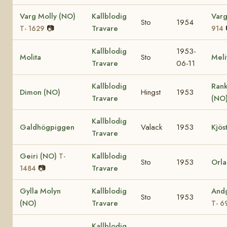
Varg Molly (NO)
Kallblodig
Varg
Sto
1954
📷
Travare
T- 1629
914
Kallblodig
1953-
Molita
Sto
Meli
Travare
06-11
Kallblodig
Rank
Dimon (NO)
Hingst
1953
Travare
(NO
Kallblodig
Galdhögpiggen
Valack
1953
Kjös
Travare
Geiri (NO)
Kallblodig
T-
Sto
1953
Orla
📷
Travare
1484
Gylla Molyn
Kallblodig
Andg
Sto
1953
(NO)
Travare
T- 6
Kallblodig