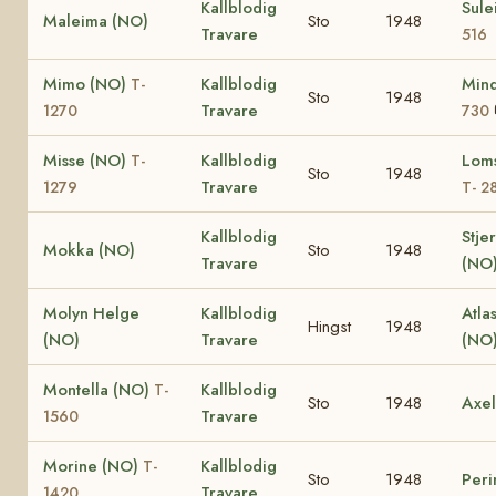
Kallblodig
Sul
Maleima (NO)
Sto
1948
Travare
516
Mimo (NO)
Kallblodig
Min
T-
Sto
1948
Travare
1270
730
Misse (NO)
Kallblodig
Loms
T-
Sto
1948
Travare
1279
T- 2
Kallblodig
Stje
Mokka (NO)
Sto
1948
Travare
(NO
Molyn Helge
Kallblodig
Atla
Hingst
1948
(NO)
Travare
(NO
Montella (NO)
Kallblodig
T-
Sto
1948
Axel
Travare
1560
Morine (NO)
Kallblodig
T-
Sto
1948
Peri
Travare
1420