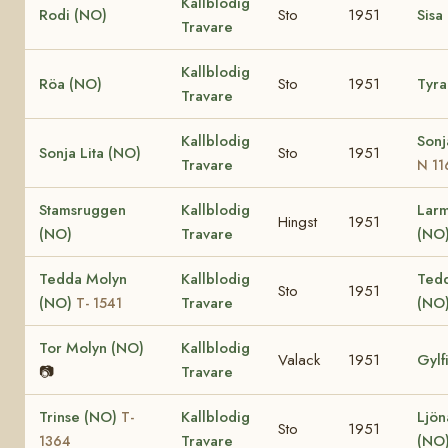
Kallblodig
Rodi (NO)
Sto
1951
Sisa
Travare
Kallblodig
Röa (NO)
Sto
1951
Tyra
Travare
Kallblodig
Sonj
Sonja Lita (NO)
Sto
1951
Travare
N 11
Stamsruggen
Kallblodig
Larm
Hingst
1951
(NO)
Travare
(NO
Tedda Molyn
Kallblodig
Tedd
Sto
1951
(NO)
Travare
(NO
T- 1541
Tor Molyn (NO)
Kallblodig
Valack
1951
Gylf
📷
Travare
Trinse (NO)
Kallblodig
Ljön
T-
Sto
1951
Travare
(NO
1364