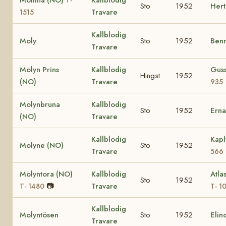
Sto
1952
Hert
Travare
1515
Kallblodig
Moly
Sto
1952
Ben
Travare
Molyn Prins
Kallblodig
Gus
Hingst
1952
(NO)
Travare
935
Molynbruna
Kallblodig
Sto
1952
Erna
(NO)
Travare
Kallblodig
Kapl
Molyne (NO)
Sto
1952
Travare
566
Molyntora (NO)
Kallblodig
Atla
Sto
1952
📷
Travare
T- 1480
T- 1
Kallblodig
Molyntösen
Sto
1952
Elin
Travare