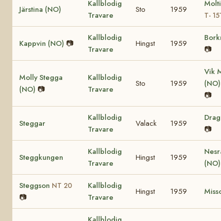
Kallblodig
Molt
Järstina (NO)
Sto
1959
Travare
T- 15
Kallblodig
Bork
Kappvin (NO)
📷
Hingst
1959
Travare
📷
Vik 
Molly Stegga
Kallblodig
Sto
1959
(NO
(NO)
📷
Travare
📷
Kallblodig
Dra
Steggar
Valack
1959
Travare
📷
Kallblodig
Nesr
Steggkungen
Hingst
1959
Travare
(NO
Steggson
Kallblodig
NT 20
Hingst
1959
Miss
📷
Travare
Kallblodig