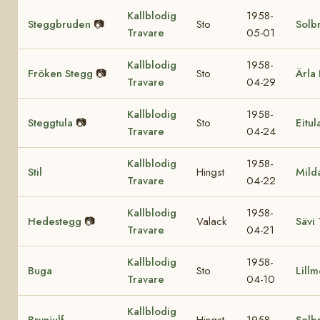
Kallblodig
1958-
Steggbruden
📷
Sto
Solb
Travare
05-01
Kallblodig
1958-
Fröken Stegg
📷
Sto
Ärla 
Travare
04-29
Kallblodig
1958-
Steggtula
📷
Sto
Eitul
Travare
04-24
Kallblodig
1958-
Stil
Hingst
Mild
Travare
04-22
Kallblodig
1958-
Hedestegg
📷
Valack
Sävi
Travare
04-21
Kallblodig
1958-
Buga
Sto
Lill
Travare
04-10
Kallblodig
Brynjulf
Hingst
1958
Solb