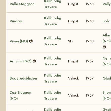
Kallblodig
Valle Steggson
Hingst
1958
Vally
Travare
Kallblodig
Vindros
Hingst
1958
Solv
Travare
Atlas
Kallblodig
Vivan (NO)
📷
Sto
1958
(NO
Travare
📷
Kallblodig
Gyll
Arnvinn (NO)
📷
Hingst
1957
Travare
(NO
Kallblodig
Bogerudsblixten
Valack
1957
Glad
Travare
Dua-Steggen
Kallblodig
Stje
Valack
1957
(NO)
Travare
(NO
Kallblodig
Grat