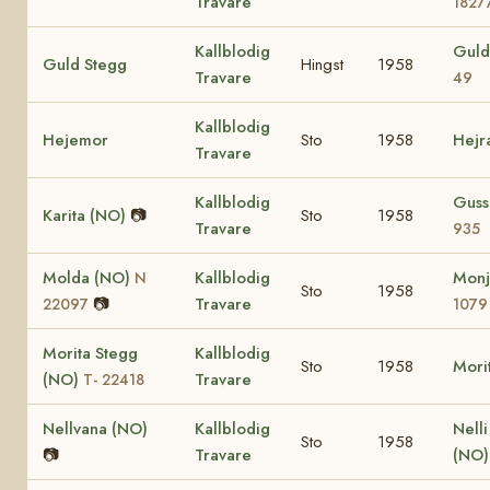
Travare
1827
Kallblodig
Guld
Guld Stegg
Hingst
1958
Travare
49
Kallblodig
Hejemor
Sto
1958
Hejr
Travare
Kallblodig
Guss
Karita (NO)
📷
Sto
1958
Travare
935
Molda (NO)
Kallblodig
Monj
N
Sto
1958
📷
Travare
22097
1079
Morita Stegg
Kallblodig
Sto
1958
Mori
(NO)
Travare
T- 22418
Nellvana (NO)
Kallblodig
Nell
Sto
1958
📷
Travare
(NO)