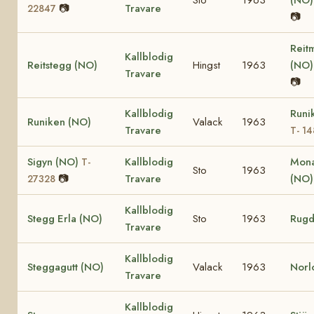
📷
Travare
22847
📷
Reit
Kallblodig
Reitstegg (NO)
Hingst
1963
(NO
Travare
📷
Kallblodig
Runi
Runiken (NO)
Valack
1963
Travare
T- 1
Sigyn (NO)
Kallblodig
Mona
T-
Sto
1963
📷
Travare
(NO
27328
Kallblodig
Stegg Erla (NO)
Sto
1963
Rugd
Travare
Kallblodig
Steggagutt (NO)
Valack
1963
Norl
Travare
Kallblodig