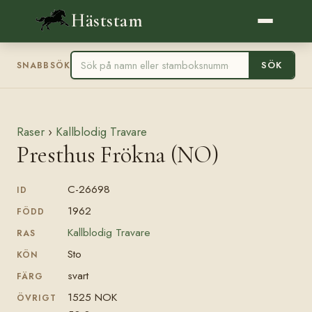
Häststam
SÖK
SNABBSÖK
Raser
›
Kallblodig Travare
Presthus Frökna (NO)
C-26698
ID
1962
FÖDD
Kallblodig Travare
RAS
Sto
KÖN
svart
FÄRG
1525 NOK
ÖVRIGT