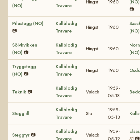
Hingst
1960
(NO
(NO)
Travare
📷
Pilestegg (NO)
Kallblodig
Sasc
Hingst
1960
📷
Travare
(NO)
Sölvkvikken
Kallblodig
Nor
Hingst
1960
(NO)
📷
Travare
(NO
Tryggstegg
Kallblodig
Hingst
1960
Osdo
(NO)
📷
Travare
Kallblodig
1959-
Teknik
📷
Valack
Bedo
Travare
05-18
Kallblodig
1959-
Stegglill
Sto
Kolls
Travare
05-13
Kallblodig
1959-
Elsas
Steggtyr
📷
Valack
Travare
05-12
📷
31