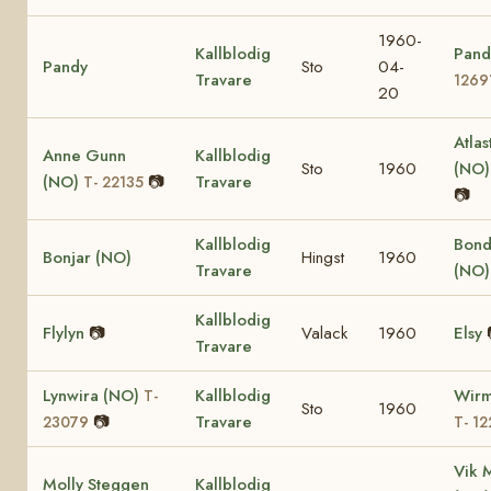
1960-
Kallblodig
Pand
Pandy
Sto
04-
Travare
1269
20
Atlas
Anne Gunn
Kallblodig
Sto
1960
(NO
(NO)
📷
Travare
T- 22135
📷
Kallblodig
Bond
Bonjar (NO)
Hingst
1960
Travare
(NO
Kallblodig
Flylyn
📷
Valack
1960
Elsy
Travare
Lynwira (NO)
Kallblodig
Wirm
T-
Sto
1960
📷
Travare
23079
T- 12
Vik 
Molly Steggen
Kallblodig