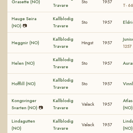
Grasette (NO)
Sto
1957
Travare
T- 6
Hauge Seira
Kallblodig
Sto
1957
Eldr
(NO)
📷
Travare
Kallblodig
Juni
Heggnir (NO)
Hingst
1957
Travare
1257
Kallblodig
Helen (NO)
Sto
1957
Aura
Travare
Kallblodig
Hofflill (NO)
Sto
1957
Vinnl
Travare
Kongsvinger
Kallblodig
Atlas
Valack
1957
Svarten (NO)
📷
Travare
(NO
Lindagutten
Kallblodig
Lind
Valack
1957
(NO)
Travare
(NO