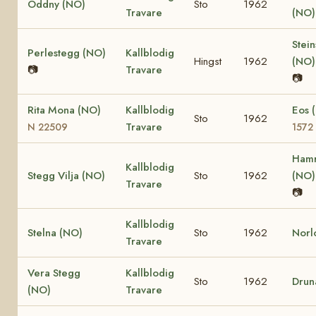
Oddny (NO)
Sto
1962
Travare
(NO
Stein
Perlestegg (NO)
Kallblodig
Hingst
1962
(NO
📷
Travare
📷
Rita Mona (NO)
Kallblodig
Eos 
Sto
1962
Travare
N 22509
1572
Hamr
Kallblodig
Stegg Vilja (NO)
Sto
1962
(NO
Travare
📷
Kallblodig
Stelna (NO)
Sto
1962
Norl
Travare
Vera Stegg
Kallblodig
Sto
1962
Drun
(NO)
Travare