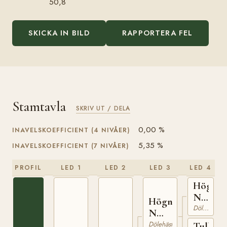
50,8
SKICKA IN BILD
RAPPORTERA FEL
Stamtavla
SKRIV UT / DELA
0,00 %
INAVELSKOEFFICIENT (4 NIVÅER)
5,35 %
INAVELSKOEFFICIENT (7 NIVÅER)
PROFIL
LED 1
LED 2
LED 3
LED 4
Högne
N
Högnar
737
Dölehäst
N
1208
Dölehäst
Tulla