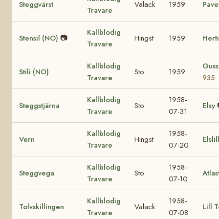
Steggvärst
Valack
1959
Pave
Travare
Kallblodig
Stensil (NO)
📷
Hingst
1959
Hert
Travare
Kallblodig
Guss
Stili (NO)
Sto
1959
Travare
935
Kallblodig
1958-
Steggstjärna
Sto
Elsy
Travare
07-31
Kallblodig
1958-
Vern
Hingst
Elslil
Travare
07-20
Kallblodig
1958-
Steggvega
Sto
Atla
Travare
07-10
Kallblodig
1958-
Tolvskillingen
Valack
Lill 
Travare
07-08