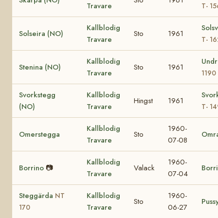
Travare
T- 1
Kallblodig
Sols
Solseira (NO)
Sto
1961
Travare
T- 1
Kallblodig
Undr
Stenina (NO)
Sto
1961
Travare
1190
Svorkstegg
Kallblodig
Svor
Hingst
1961
(NO)
Travare
T- 14
Kallblodig
1960-
Omerstegga
Sto
Omr
Travare
07-08
Kallblodig
1960-
Borrino
📷
Valack
Borr
Travare
07-04
Steggärda
Kallblodig
1960-
NT
Sto
Puss
Travare
06-27
170