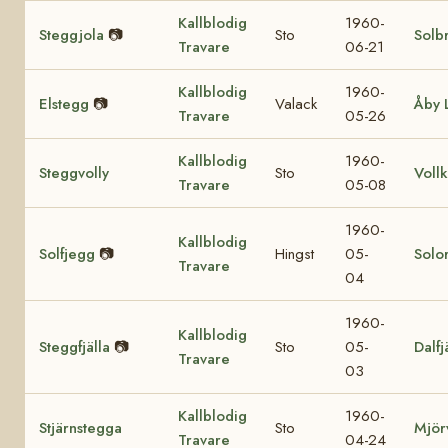
Kallblodig
1960-
Steggjola
📷
Sto
Solb
Travare
06-21
Kallblodig
1960-
Elstegg
📷
Valack
Åby 
Travare
05-26
Kallblodig
1960-
Steggvolly
Sto
Voll
Travare
05-08
1960-
Kallblodig
Solfjegg
📷
Hingst
05-
Solor
Travare
04
1960-
Kallblodig
Steggfjälla
📷
Sto
05-
Dalfj
Travare
03
Kallblodig
1960-
Stjärnstegga
Sto
Mjör
Travare
04-24