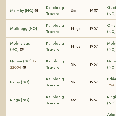
Kallblodig
Gub
Maimöy (NO)
📷
Sto
1957
Travare
(NO)
Kallblodig
Omer
Mollstegg (NO)
Hingst
1957
Travare
(NO)
Molynstegg
Kallblodig
Mol
Hingst
1957
(NO)
📷
Travare
(NO
Norma (NO)
Kallblodig
Nor
T-
Sto
1957
📷
Travare
(NO
22004
Kallblodig
Edda
Pansy (NO)
Sto
1957
Travare
1260
Kallblodig
Ring
Ringa (NO)
Sto
1957
Travare
(NO
Atlas