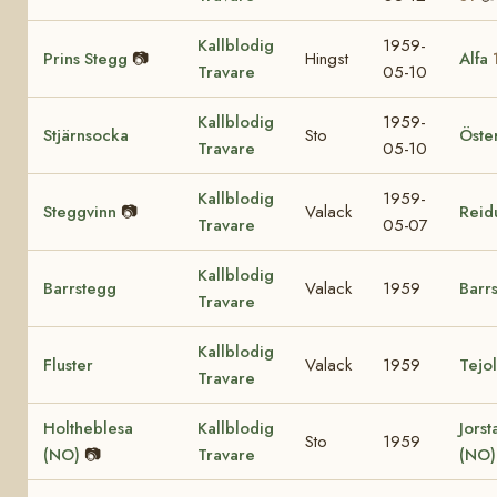
Kallblodig
1959-
Prins Stegg
📷
Hingst
Alfa
Travare
05-10
Kallblodig
1959-
Stjärnsocka
Sto
Öste
Travare
05-10
Kallblodig
1959-
Steggvinn
📷
Valack
Reid
Travare
05-07
Kallblodig
Barrstegg
Valack
1959
Barr
Travare
Kallblodig
Fluster
Valack
1959
Tejo
Travare
Holtheblesa
Kallblodig
Jorst
Sto
1959
(NO)
📷
Travare
(NO)