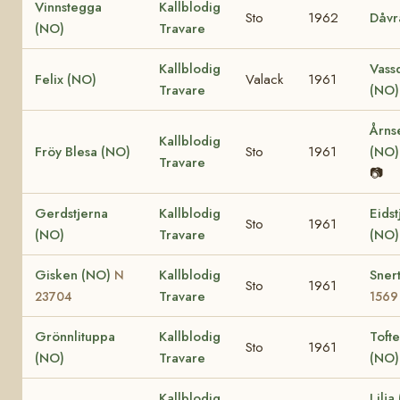
Vinnstegga
Kallblodig
Sto
1962
Dåvr
(NO)
Travare
Kallblodig
Vass
Felix (NO)
Valack
1961
Travare
(NO
Årns
Kallblodig
Fröy Blesa (NO)
Sto
1961
(NO
Travare
📷
Gerdstjerna
Kallblodig
Eidst
Sto
1961
(NO)
Travare
(NO
Gisken (NO)
Kallblodig
Sner
N
Sto
1961
Travare
23704
1569
Grönnlituppa
Kallblodig
Tofte
Sto
1961
(NO)
Travare
(NO
Kallblodig
Lilj