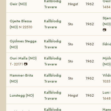
Kallblodig
Geir
Geir (NO)
Hingst
1962
Travare
1484
Stje
Gjeite Blessa
Kallblodig
Sto
1962
(NO
(NO)
Travare
N 22510
📷
Gjölmes Stegga
Kallblodig
Sto
1962
Ildri
(NO)
Travare
Guri Malla (NO)
Kallblodig
Mjöl
Sto
1962
📷
Travare
(NO
T- 22171
Hammer-Brita
Kallblodig
Vild
Sto
1962
(NO)
Travare
1035
Kallblodig
Luni
Lunstegg (NO)
Hingst
1962
Travare
1648
Kallblodig
Hamr