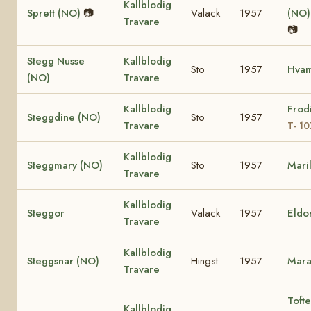
Kallblodig
Sprett (NO)
📷
Valack
1957
(NO
Travare
📷
Stegg Nusse
Kallblodig
Sto
1957
Hva
(NO)
Travare
Kallblodig
Frod
Steggdine (NO)
Sto
1957
Travare
T- 1
Kallblodig
Steggmary (NO)
Sto
1957
Mari
Travare
Kallblodig
Steggor
Valack
1957
Eldo
Travare
Kallblodig
Steggsnar (NO)
Hingst
1957
Mara
Travare
Tofte
Kallblodig