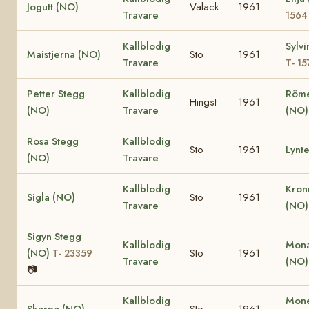
Jogutt (NO)
Valack
1961
Travare
1564
Kallblodig
Sylv
Maistjerna (NO)
Sto
1961
Travare
T- 15
Petter Stegg
Kallblodig
Röm
Hingst
1961
(NO)
Travare
(NO)
Rosa Stegg
Kallblodig
Sto
1961
Lynt
(NO)
Travare
Kallblodig
Kron
Sigla (NO)
Sto
1961
Travare
(NO
Sigyn Stegg
Kallblodig
Mona
(NO)
Sto
1961
T- 23359
Travare
(NO
📷
Kallblodig
Mone
Skarpa (NO)
Sto
1961