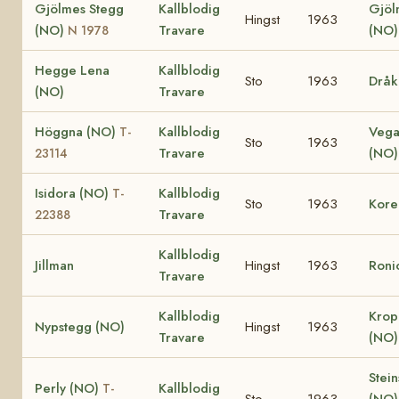
Gjölmes Stegg
Kallblodig
Gjöl
Hingst
1963
(NO)
Travare
(NO)
N 1978
Hegge Lena
Kallblodig
Sto
1963
Dråk
(NO)
Travare
Höggna (NO)
Kallblodig
Vega
T-
Sto
1963
Travare
(NO
23114
Isidora (NO)
Kallblodig
T-
Sto
1963
Kore
Travare
22388
Kallblodig
Jillman
Hingst
1963
Roni
Travare
Kallblodig
Krop
Nypstegg (NO)
Hingst
1963
Travare
(NO
Stein
Perly (NO)
Kallblodig
T-
Sto
1963
(NO