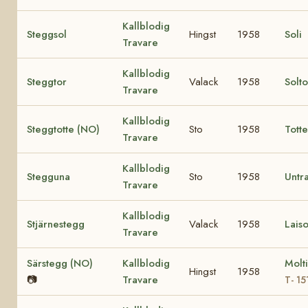
Kallblodig
Steggsol
Hingst
1958
Soli
Travare
Kallblodig
Steggtor
Valack
1958
Solt
Travare
Kallblodig
Steggtotte (NO)
Sto
1958
Tott
Travare
Kallblodig
Stegguna
Sto
1958
Untr
Travare
Kallblodig
Stjärnestegg
Valack
1958
Laiso
Travare
Särstegg (NO)
Kallblodig
Molt
Hingst
1958
📷
Travare
T- 15