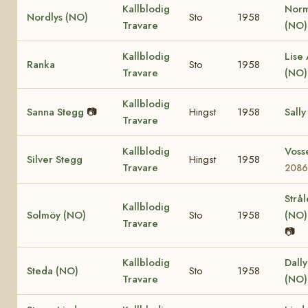
Kallblodig
Nor
Nordlys (NO)
Sto
1958
Travare
(NO
Kallblodig
Lise 
Ranka
Sto
1958
Travare
(NO
Kallblodig
Sanna Stegg
📷
Hingst
1958
Sally
Travare
Kallblodig
Voss
Silver Stegg
Hingst
1958
Travare
208
Strå
Kallblodig
Solmöy (NO)
Sto
1958
(NO
Travare
📷
Kallblodig
Dall
Steda (NO)
Sto
1958
Travare
(NO)