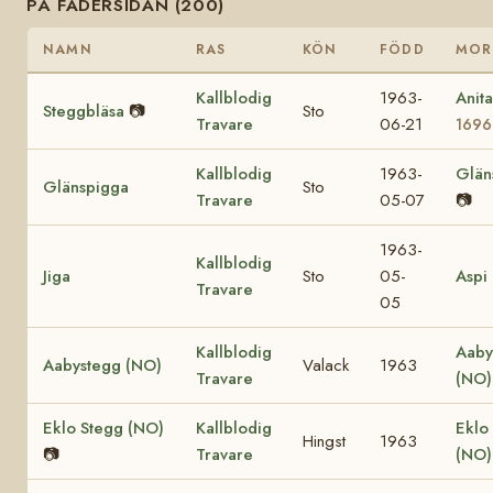
PÅ FADERSIDAN (200)
NAMN
RAS
KÖN
FÖDD
MOR
Kallblodig
1963-
Anit
Steggbläsa
📷
Sto
Travare
06-21
1696
Kallblodig
1963-
Glän
Glänspigga
Sto
Travare
05-07
📷
1963-
Kallblodig
Jiga
Sto
05-
Aspi
Travare
05
Kallblodig
Aaby
Aabystegg (NO)
Valack
1963
Travare
(NO)
Eklo Stegg (NO)
Kallblodig
Eklo
Hingst
1963
📷
Travare
(NO