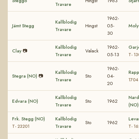
Steggo
Hingst
1963
Stjär
Travare
1962-
Kallblodig
Jämt Stegg
Hingst
05-
Moly
Travare
30
Kallblodig
1962-
Garj
Clay
📷
Valack
Travare
05-13
T- 1
1962-
Kallblodig
Rapp
Stegra (NO)
📷
Sto
04-
Travare
1704
20
Kallblodig
Nard
Edvara (NO)
Sto
1962
Travare
(NO)
Frk. Stegg (NO)
Kallblodig
Leva
Sto
1962
Travare
T- 23201
T- 1