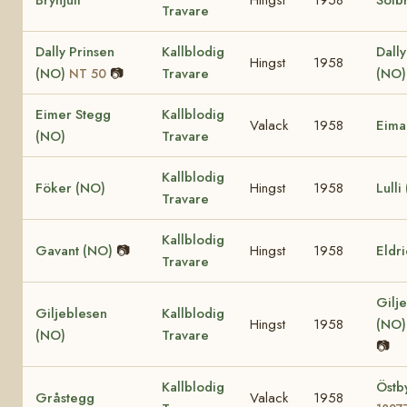
Travare
Dally Prinsen
Kallblodig
Dall
Hingst
1958
(NO)
📷
Travare
(NO
NT 50
Eimer Stegg
Kallblodig
Valack
1958
Eima
(NO)
Travare
Kallblodig
Föker (NO)
Hingst
1958
Lulli
Travare
Kallblodig
Gavant (NO)
📷
Hingst
1958
Eldr
Travare
Gilje
Giljeblesen
Kallblodig
Hingst
1958
(NO
(NO)
Travare
📷
Kallblodig
Östb
Gråstegg
Valack
1958