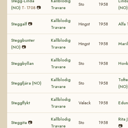
Stegg-Linda
Kallblodig
Lind
Sto
1958
(NO)
📷
Travare
(NO
T- 1708
Kallblodig
Steggalf
📷
Hingst
1958
Alfa
Travare
Steggbunter
Kallblodig
Hingst
1958
Mari
(NO)
📷
Travare
Kallblodig
Steggbyllan
Sto
1958
Hovb
Travare
Kallblodig
Tofte
Steggfjära (NO)
Sto
1958
Travare
(NO
Kallblodig
Steggflykt
Valack
1958
Edun
Travare
Kallblodig
Rita 
Steggita
📷
Sto
1958
Travare
📷