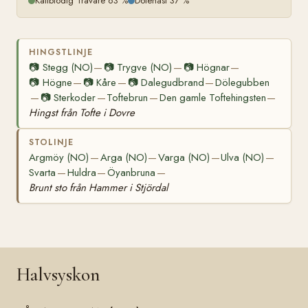
Kallblodig Travare 63 %
Dölehäst 37 %
HINGSTLINJE
📷
Stegg (NO)
📷
Trygve (NO)
📷
Högnar
—
—
—
📷
Högne
📷
Kåre
📷
Dalegudbrand
Dölegubben
—
—
—
📷
Sterkoder
Toftebrun
Den gamle Toftehingsten
—
—
—
—
Hingst från Tofte i Dovre
STOLINJE
Argmöy (NO)
Arga (NO)
Varga (NO)
Ulva (NO)
—
—
—
—
Svarta
Huldra
Öyanbruna
—
—
—
Brunt sto från Hammer i Stjördal
Halvsyskon