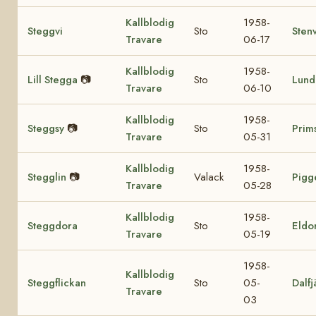
Kallblodig
1958-
Steggvi
Sto
Sten
Travare
06-17
Kallblodig
1958-
Lill Stegga
📷
Sto
Lund
Travare
06-10
Kallblodig
1958-
Steggsy
📷
Sto
Prim
Travare
05-31
Kallblodig
1958-
Stegglin
📷
Valack
Pigg
Travare
05-28
Kallblodig
1958-
Steggdora
Sto
Eldo
Travare
05-19
1958-
Kallblodig
Steggflickan
Sto
05-
Dalfj
Travare
03