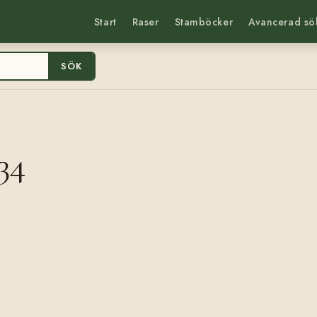
Start
Raser
Stamböcker
Avancerad sö
SÖK
34