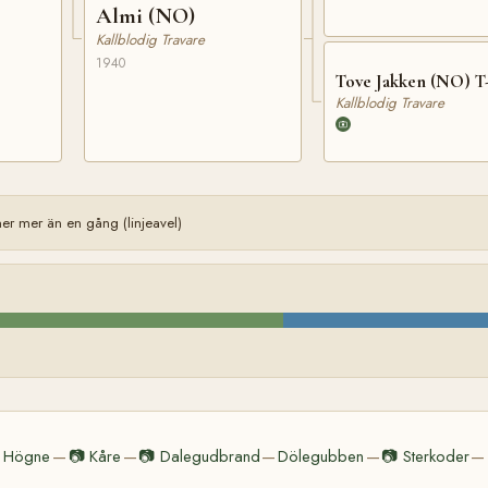
Almi (NO)
Kallblodig Travare
1940
Tove Jakken (NO) T-
Kallblodig Travare
r mer än en gång (linjeavel)
Högne
📷
Kåre
📷
Dalegudbrand
Dölegubben
📷
Sterkoder
—
—
—
—
—