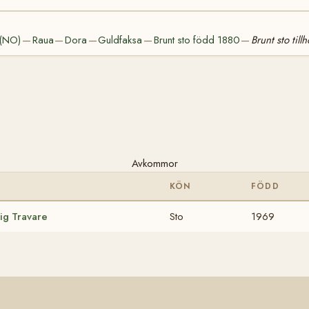
 (NO)
Raua
Dora
Guldfaksa
Brunt sto född 1880
Brunt sto til
—
—
—
—
—
Avkommor
KÖN
FÖDD
ig Travare
Sto
1969