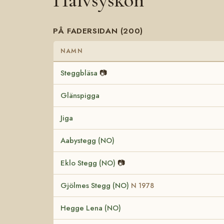
Halvsyskon
PÅ FADERSIDAN (200)
NAMN
Steggbläsa
📷
Glänspigga
Jiga
Aabystegg (NO)
Eklo Stegg (NO)
📷
Gjölmes Stegg (NO)
N 1978
Hegge Lena (NO)