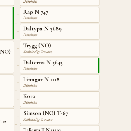
Dölehäst
Rap N 747
Dölehäst
Daltypa N 3689
Dölehäst
Trygg (NO)
(NO)
Kallblodig Travare
Dalterna N 5645
Dölehäst
Linngar N 1118
Dölehäst
Kora
Dölehäst
Simson (NO) T-67
Kallblodig Travare
-121
Daljenta II N 11293