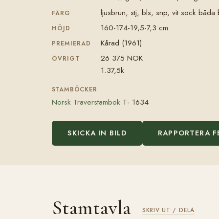
ljusbrun, stj, bls, snp, vit sock båda
FÄRG
160-174-19,5-7,3 cm
HÖJD
Kårad (1961)
PREMIERAD
26 375 NOK
ÖVRIGT
1.37,5k
STAMBÖCKER
Norsk Traverstambok
T- 1634
SKICKA IN BILD
RAPPORTERA F
Stamtavla
SKRIV UT / DELA