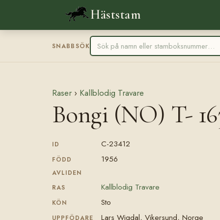
Häststam
SNABBSÖK
Raser
›
Kallblodig Travare
Bongi (NO) T- 16
C-23412
ID
1956
FÖDD
AVLIDEN
Kallblodig Travare
RAS
Sto
KÖN
Lars Wigdal, Vikersund, Norge
UPPFÖDARE