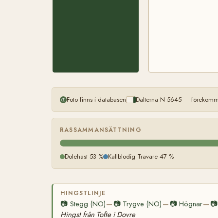
Foto finns i databasen
Dalterna N 5645 — förekomme
RASSAMMANSÄTTNING
Dölehäst 53 %
Kallblodig Travare 47 %
HINGSTLINJE
📷
Stegg (NO)
📷
Trygve (NO)
📷
Högnar
📷
—
—
—
Hingst från Tofte i Dovre