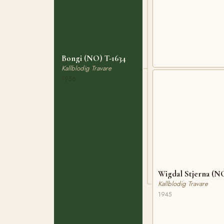
Bongi (NO) T-1634
Kallblodig Travare
1956
Wigdal Stjerna (N
Kallblodig Travare
1945