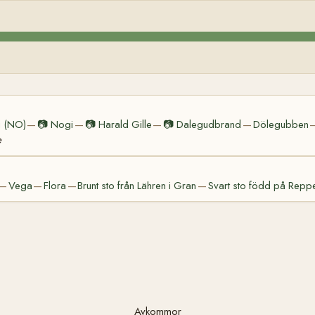
 (NO)
📷
Nogi
📷
Harald Gille
📷
Dalegudbrand
Dölegubben
—
—
—
—
e
Vega
Flora
Brunt sto från Lähren i Gran
Svart sto född på Reppe
—
—
—
—
Avkommor