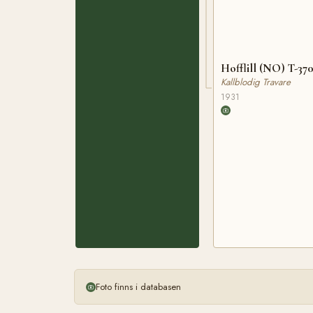
Hofflill (NO) T-37
Kallblodig Travare
1931
Foto finns i databasen