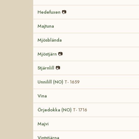
Hedefuxen
📷
Majtuna
Mjösblända
Mjöstjärn
📷
Stjärnlill
📷
Unnilill (NO)
T- 1659
Vina
Örjedokka (NO)
T- 1716
Majvi
Vintstjärna