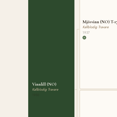
Mjösvinn (NO) T-1
Kallblodig Travare
1937
Vinnlill (NO)
Kallblodig Travare
1950