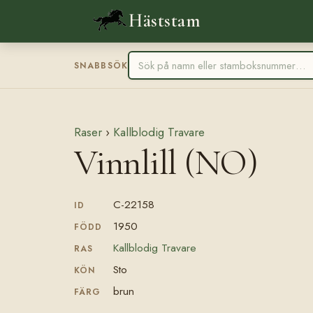
Häststam
SNABBSÖK
Raser
›
Kallblodig Travare
Vinnlill (NO)
C-22158
ID
1950
FÖDD
Kallblodig Travare
RAS
Sto
KÖN
brun
FÄRG