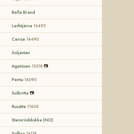
Bella Brand
Leifstjärna
16493
Cerise
14490
Soljäntan
Agatösen
📷
13318
Penta
14095
Solbritta
📷
Rusätte
11605
Stensröddokka (NO)
Solfixa
14118