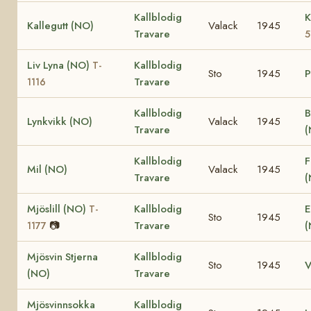
Kallblodig
K
Kallegutt (NO)
Valack
1945
Travare
5
Liv Lyna (NO)
Kallblodig
T-
Sto
1945
P
Travare
1116
Kallblodig
B
Lynkvikk (NO)
Valack
1945
Travare
Kallblodig
F
Mil (NO)
Valack
1945
Travare
Mjöslill (NO)
Kallblodig
E
T-
Sto
1945
📷
Travare
(
1177
Mjösvin Stjerna
Kallblodig
Sto
1945
V
(NO)
Travare
Mjösvinnsokka
Kallblodig