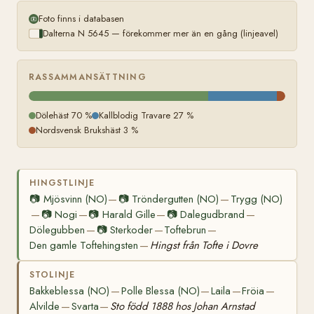
Foto finns i databasen
Dalterna N 5645 — förekommer mer än en gång (linjeavel)
RASSAMMANSÄTTNING
Dölehäst 70 %
Kallblodig Travare 27 %
Nordsvensk Brukshäst 3 %
HINGSTLINJE
📷
Mjösvinn (NO)
📷
Tröndergutten (NO)
Trygg (NO)
—
—
📷
Nogi
📷
Harald Gille
📷
Dalegudbrand
—
—
—
—
Dölegubben
📷
Sterkoder
Toftebrun
—
—
—
Den gamle Toftehingsten
Hingst från Tofte i Dovre
—
STOLINJE
Bakkeblessa (NO)
Polle Blessa (NO)
Laila
Fröia
—
—
—
—
Alvilde
Svarta
Sto född 1888 hos Johan Arnstad
—
—