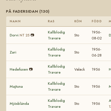
PÅ FADERSIDAN (130)
NAMN
RAS
KÖN
FÖDD
Kallblodig
1956-
Dorvi
📷
Sto
NT 25
Travare
08-02
Kallblodig
1956-
Zari
Sto
Travare
06-28
Kallblodig
Hedefuxen
📷
Valack
1956
H
Travare
Kallblodig
Majtuna
Sto
1956
M
Travare
Kallblodig
A
Mjösblända
Sto
1956
Travare
1