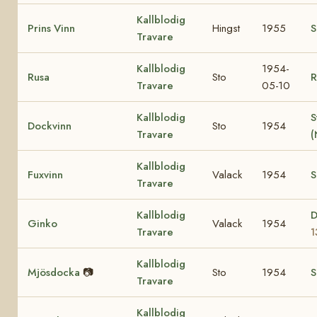
Kallblodig
Prins Vinn
Hingst
1955
S
Travare
Kallblodig
1954-
Rusa
Sto
R
Travare
05-10
Kallblodig
S
Dockvinn
Sto
1954
Travare
(
Kallblodig
Fuxvinn
Valack
1954
S
Travare
Kallblodig
D
Ginko
Valack
1954
Travare
1
Kallblodig
Mjösdocka
📷
Sto
1954
S
Travare
Kallblodig