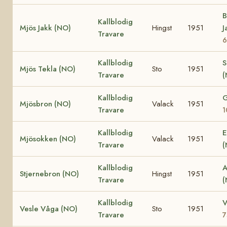
B
Kallblodig
Mjös Jakk (NO)
Hingst
1951
J
Travare
6
Kallblodig
S
Mjös Tekla (NO)
Sto
1951
Travare
Kallblodig
G
Mjösbron (NO)
Valack
1951
Travare
1
Kallblodig
E
Mjösokken (NO)
Valack
1951
Travare
Kallblodig
A
Stjernebron (NO)
Hingst
1951
Travare
Kallblodig
V
Vesle Våga (NO)
Sto
1951
Travare
7