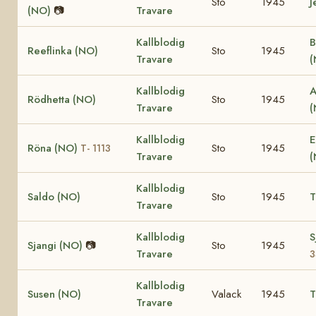
Sto
1945
J
(NO)
📷
Travare
Kallblodig
B
Reeflinka (NO)
Sto
1945
Travare
Kallblodig
A
Rödhetta (NO)
Sto
1945
Travare
(
Kallblodig
E
Röna (NO)
Sto
1945
T- 1113
Travare
Kallblodig
Saldo (NO)
Sto
1945
T
Travare
Kallblodig
S
Sjangi (NO)
📷
Sto
1945
Travare
3
Kallblodig
Susen (NO)
Valack
1945
T
Travare