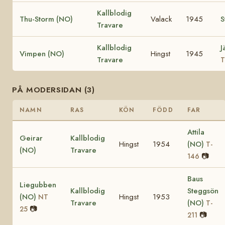
Kallblodig
Thu-Storm (NO)
Valack
1945
S
Travare
Kallblodig
J
Vimpen (NO)
Hingst
1945
Travare
T
PÅ MODERSIDAN (3)
NAMN
RAS
KÖN
FÖDD
FAR
Attila
Geirar
Kallblodig
Hingst
1954
(NO)
T-
(NO)
Travare
📷
146
Baus
Liegubben
Kallblodig
Steggsön
(NO)
Hingst
1953
NT
Travare
(NO)
T-
📷
25
📷
211