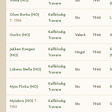
Vinna (NO)
Sto
1947
Travare
Glum Borka (NO)
Kallblodig
Sto
1946
L
Travare
T- 1196
Kallblodig
Gurko (NO)
Valack
1946
A
Travare
Jakken Kongen
Kallblodig
S
Hingst
1946
(NO)
Travare
Kallblodig
Lökens Stella (NO)
Sto
1946
S
Travare
Kallblodig
Mjös Flicka (NO)
Sto
1946
S
Travare
Mjösbris (NO)
Kallblodig
T-
Sto
1946
G
Travare
1193