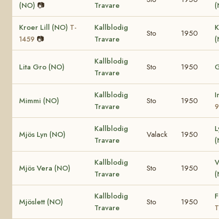
(NO)
📷
Travare
Kroer Lill (NO)
Kallblodig
K
T-
Sto
1950
📷
Travare
(
1459
Kallblodig
Lita Gro (NO)
Sto
1950
G
Travare
Kallblodig
I
Mimmi (NO)
Sto
1950
Travare
9
Kallblodig
L
Mjös Lyn (NO)
Valack
1950
Travare
(
Kallblodig
V
Mjös Vera (NO)
Sto
1950
Travare
Kallblodig
F
Mjöslett (NO)
Sto
1950
Travare
T