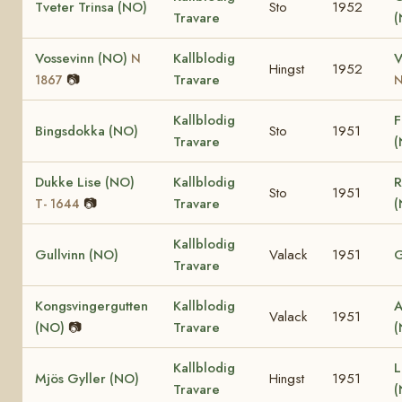
Tveter Trinsa (NO)
Sto
1952
Travare
(
Vossevinn (NO)
Kallblodig
V
N
Hingst
1952
📷
Travare
1867
N
Kallblodig
F
Bingsdokka (NO)
Sto
1951
Travare
(
Dukke Lise (NO)
Kallblodig
R
Sto
1951
📷
Travare
(
T- 1644
Kallblodig
Gullvinn (NO)
Valack
1951
G
Travare
Kongsvingergutten
Kallblodig
A
Valack
1951
(NO)
📷
Travare
Kallblodig
L
Mjös Gyller (NO)
Hingst
1951
Travare
(