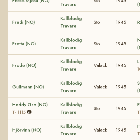
Fosse-Mjösa (NO)
Sto
1945
Travare
Kallblodig
Fredi (NO)
Sto
1945
R
Travare
Kallblodig
N
Fretta (NO)
Sto
1945
Travare
Kallblodig
L
Frode (NO)
Valack
1945
Travare
1
Kallblodig
S
Gullmann (NO)
Valack
1945
Travare
(
Heddy Gro (NO)
Kallblodig
E
Sto
1945
📷
Travare
T- 1115
T
Kallblodig
H
Hjörvinn (NO)
Valack
1945
Travare
T