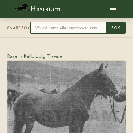
Häststam
SÖK
SNABBSÖK
Raser
›
Kallblodig Travare