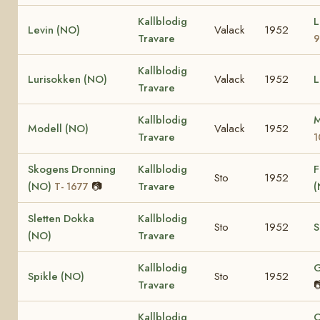
Kallblodig
L
Levin (NO)
Valack
1952
Travare
9
Kallblodig
Lurisokken (NO)
Valack
1952
L
Travare
Kallblodig
M
Modell (NO)
Valack
1952
Travare
1
Skogens Dronning
Kallblodig
F
Sto
1952
(NO)
📷
Travare
(
T- 1677
Sletten Dokka
Kallblodig
Sto
1952
S
(NO)
Travare
Kallblodig
G
Spikle (NO)
Sto
1952
Travare

Kallblodig
O