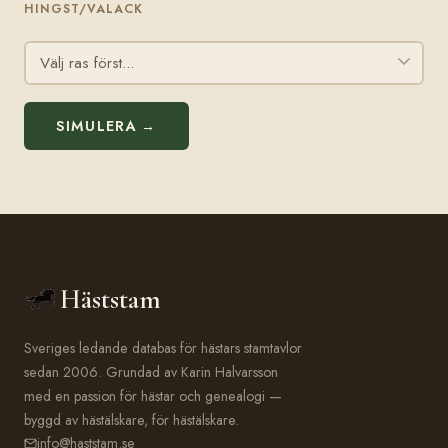
HINGST/VALACK
SIMULERA →
Häststam
Sveriges ledande databas för hästars stamtavlor
sedan 2006. Grundad av Karin Halvarsson
med en passion för hästar och genealogi —
byggd av hästälskare, för hästälskare.
info@haststam.se