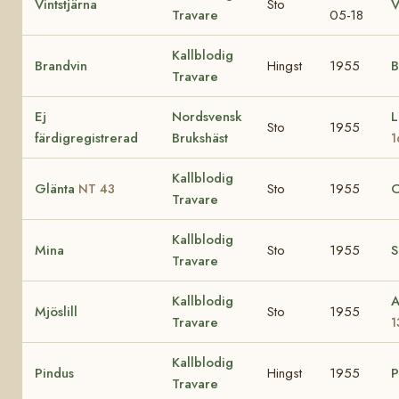
Vintstjärna
Sto
V
Travare
05-18
Kallblodig
Brandvin
Hingst
1955
B
Travare
Ej
Nordsvensk
L
Sto
1955
färdigregistrerad
Brukshäst
1
Kallblodig
Glänta
Sto
1955
C
NT 43
Travare
Kallblodig
Mina
Sto
1955
S
Travare
Kallblodig
A
Mjöslill
Sto
1955
Travare
1
Kallblodig
Pindus
Hingst
1955
P
Travare