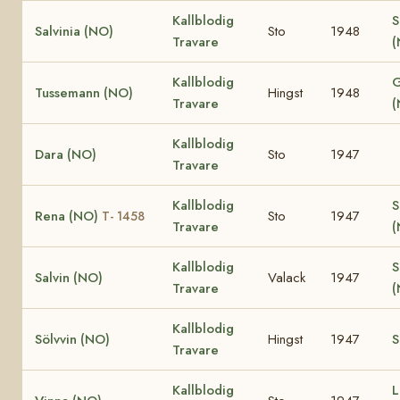
Kallblodig
S
Salvinia (NO)
Sto
1948
Travare
Kallblodig
G
Tussemann (NO)
Hingst
1948
Travare
(
Kallblodig
Dara (NO)
Sto
1947
Travare
Kallblodig
S
Rena (NO)
Sto
1947
T- 1458
Travare
(
Kallblodig
S
Salvin (NO)
Valack
1947
Travare
Kallblodig
Sölvvin (NO)
Hingst
1947
S
Travare
Kallblodig
L