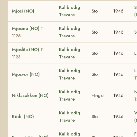
Kallblodig
S
Mjösi (NO)
Sto
1946
Travare
Mjösine (NO)
Kallblodig
T-
Sto
1946
S
Travare
1126
Mjöslita (NO)
Kallblodig
T-
Sto
1946
L
Travare
1123
Kallblodig
L
Mjösvor (NO)
Sto
1946
Travare
T
Kallblodig
N
Niklasokken (NO)
Hingst
1946
Travare
1
Kallblodig
V
Rödil (NO)
Sto
1946
Travare
Kallblodig
F