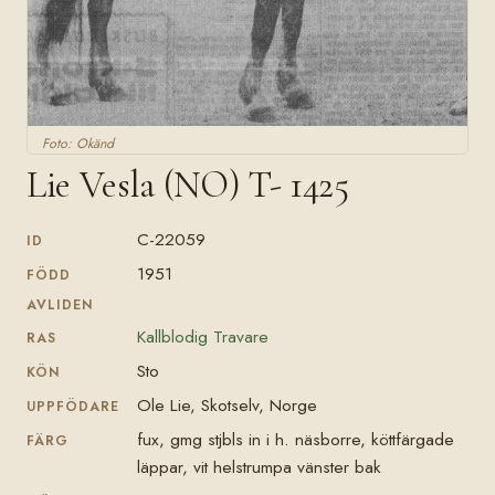
Foto: Okänd
Lie Vesla (NO) T- 1425
C-22059
ID
1951
FÖDD
AVLIDEN
Kallblodig Travare
RAS
Sto
KÖN
Ole Lie, Skotselv, Norge
UPPFÖDARE
fux, gmg stjbls in i h. näsborre, köttfärgade
FÄRG
läppar, vit helstrumpa vänster bak