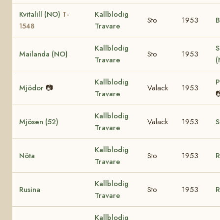
Kvitalill (NO)
Kallblodig
T-
Sto
1953
B
Travare
1548
Kallblodig
S
Mailanda (NO)
Sto
1953
Travare
(
Kallblodig
P
Mjödor
📷
Valack
1953
Travare

Kallblodig
Mjösen (52)
Valack
1953
S
Travare
Kallblodig
Nöta
Sto
1953
R
Travare
Kallblodig
Rusina
Sto
1953
R
Travare
Kallblodig