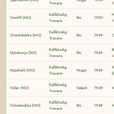
Travare
5
Kallblodig
H
Vinnlill (NO)
Sto
1950
Travare
3
Kallblodig
Granlidokka (NO)
Sto
1949
G
Travare
Kallblodig
B
Mjösborja (NO)
Sto
1949
Travare
4
Kallblodig
S
Mjösfokk (NO)
Hingst
1949
Travare
Kallblodig
Vidar (NO)
Valack
1949
V
Travare
Kallblodig
Gulsetsokka (NO)
Sto
1948
V
Travare