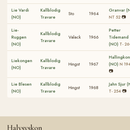
Lie Vardi
Kallblodig
Granvar (
Sto
1964
(NO)
Travare
📷
NT 52
Lie-
Petter
Kallblodig
Ruggen
Valack
1966
Tidemand
Travare
(NO)
(NO)
T- 26
Hallingko
Liekongen
Kallblodig
Hingst
1967
(NO)
N 19
(NO)
Travare
📷
Lie Blesen
Kallblodig
Jahn Sjur 
Hingst
1968
(NO)
Travare
📷
T- 254
Halvsyskon