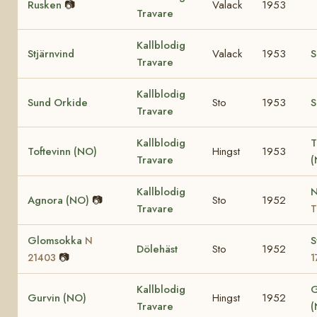
Rusken
📷
Valack
1953
Travare
Kallblodig
Stjärnvind
Valack
1953
S
Travare
Kallblodig
Sund Orkide
Sto
1953
S
Travare
Kallblodig
T
Toftevinn (NO)
Hingst
1953
Travare
Kallblodig
N
Agnora (NO)
📷
Sto
1952
Travare
T
Glomsokka
S
N
Dölehäst
Sto
1952
📷
21403
1
Kallblodig
G
Gurvin (NO)
Hingst
1952
Travare