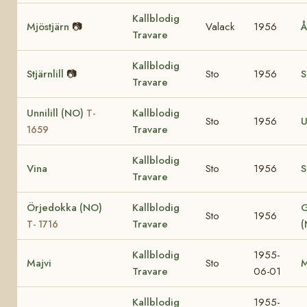
Kallblodig
Mjöstjärn
📷
Valack
1956
Å
Travare
Kallblodig
Stjärnlill
📷
Sto
1956
S
Travare
Unnilill (NO)
Kallblodig
T-
Sto
1956
U
Travare
1659
Kallblodig
Vina
Sto
1956
S
Travare
Örjedokka (NO)
Kallblodig
G
Sto
1956
Travare
T- 1716
Kallblodig
1955-
Majvi
Sto
M
Travare
06-01
Kallblodig
1955-