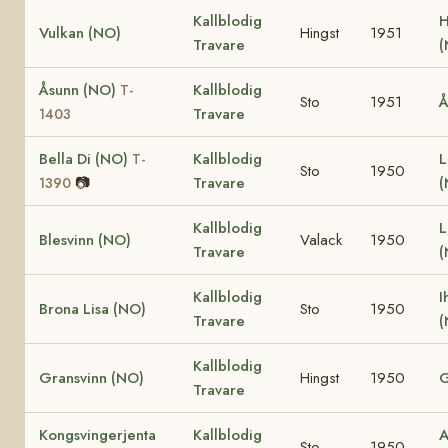
Kallblodig
H
Vulkan (NO)
Hingst
1951
Travare
(
Åsunn (NO)
Kallblodig
T-
Sto
1951
Å
Travare
1403
Bella Di (NO)
Kallblodig
L
T-
Sto
1950
📷
Travare
1390
Kallblodig
L
Blesvinn (NO)
Valack
1950
Travare
Kallblodig
I
Brona Lisa (NO)
Sto
1950
Travare
Kallblodig
Gransvinn (NO)
Hingst
1950
G
Travare
Kongsvingerjenta
Kallblodig
A
Sto
1950