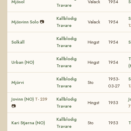
Mjösol
Valack
1954
S
Travare
Kallblodig
S
Mjösvinn Solo
📷
Valack
1954
Travare
1
Kallblodig
Solkäll
Hingst
1954
S
Travare
Kallblodig
T
Urban (NO)
Hingst
1954
Travare
Kallblodig
1953-
S
Mjörvi
Sto
Travare
03-27
1
Jovinn (NO)
Kallblodig
J
T- 239
Hingst
1953
📷
Travare
7
Kallblodig
Kari Stjerna (NO)
Sto
1953
T
Travare