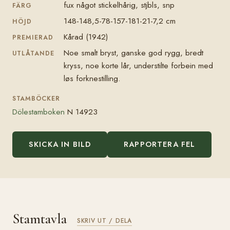
fux något stickelhårig, stjbls, snp
FÄRG
148-148,5-78-157-181-21-7,2 cm
HÖJD
Kårad (1942)
PREMIERAD
Noe smalt bryst, ganske god rygg, bredt
UTLÅTANDE
kryss, noe korte lår, understilte forbein med
løs forknestilling.
STAMBÖCKER
Dölestamboken
N 14923
SKICKA IN BILD
RAPPORTERA FEL
Stamtavla
SKRIV UT / DELA