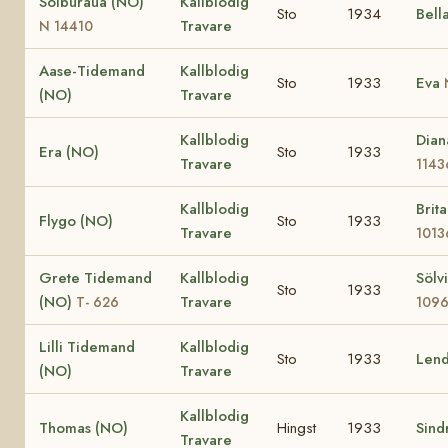
Solburaua (NO)
Kallblodig
Sto
1934
Bell
Travare
N 14410
Aase-Tidemand
Kallblodig
Sto
1933
Eva
(NO)
Travare
Kallblodig
Dia
Era (NO)
Sto
1933
Travare
1143
Kallblodig
Brit
Flygo (NO)
Sto
1933
Travare
1013
Grete Tidemand
Kallblodig
Sölv
Sto
1933
(NO)
Travare
T- 626
109
Lilli Tidemand
Kallblodig
Sto
1933
Len
(NO)
Travare
Kallblodig
Thomas (NO)
Hingst
1933
Sind
Travare