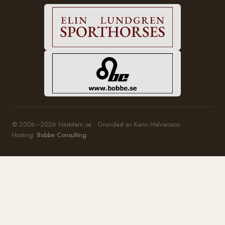
© 2006–2026 Häststam.se · Grundad av Karin Halvarsson
Hosting:
Bobbe Consulting