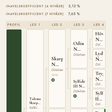
3,13 %
INAVELSKOEFFICIENT (4 NIVÅER)
7,65 %
INAVELSKOEFFICIENT (7 NIVÅER)
PROFIL
LED 1
LED 2
LED 3
LED 4
Hövdin
N
Odin
603
Dölehäst
N
Lydia
696
Dölehäst
Skarphedin
N
N
583
Dölehäst
1039
Dölehäst
Trygg
1910
N
Sylfiden
359
Dölehäst
III N
3048
Dölehäst
Sylfide
II
Tidemand
Skarphedin
T-
Dölehäst
(NO)
Kallblodig Travare
52
T-65