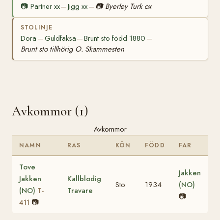
📷
Partner xx
Jigg xx
📷
Byerley Turk ox
—
—
STOLINJE
Dora
Guldfaksa
Brunt sto född 1880
—
—
—
Brunt sto tillhörig O. Skammesten
Avkommor (1)
Avkommor
NAMN
RAS
KÖN
FÖDD
FAR
Tove
Jakken
Jakken
Kallblodig
Sto
1934
(NO)
(NO)
Travare
T-
📷
📷
411