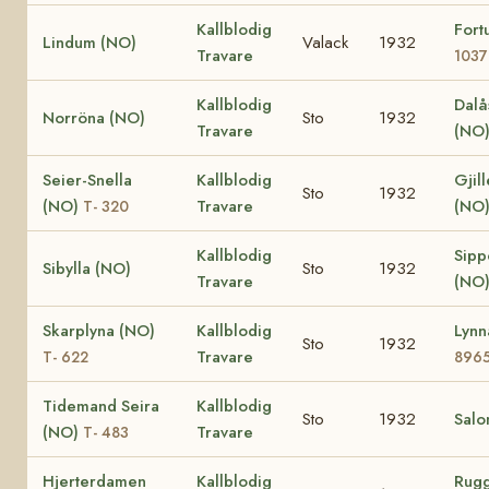
Kallblodig
Fort
Lindum (NO)
Valack
1932
Travare
1037
Kallblodig
Dalå
Norröna (NO)
Sto
1932
Travare
(NO
Seier-Snella
Kallblodig
Gjil
Sto
1932
(NO)
Travare
(NO
T- 320
Kallblodig
Sipp
Sibylla (NO)
Sto
1932
Travare
(NO
Skarplyna (NO)
Kallblodig
Lyn
Sto
1932
Travare
T- 622
896
Tidemand Seira
Kallblodig
Sto
1932
Sal
(NO)
Travare
T- 483
Hjerterdamen
Kallblodig
Rug