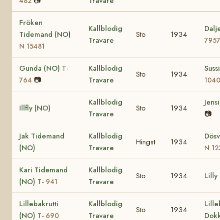
📷
Travare
482
Fröken
Kallblodig
Dalj
Tidemand (NO)
Sto
1934
Travare
795
N 15481
Gunda (NO)
Kallblodig
Suss
T-
Sto
1934
📷
Travare
764
104
Kallblodig
Jens
Illfly (NO)
Sto
1934
Travare
📷
Jak Tidemand
Kallblodig
Dösv
Hingst
1934
(NO)
Travare
N 12
Kari Tidemand
Kallblodig
Sto
1934
Lilly
(NO)
Travare
T- 941
Lillebakrutti
Kallblodig
Lill
Sto
1934
(NO)
Travare
Dokk
T- 690