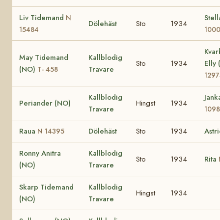
Liv Tidemand
Stel
N
Dölehäst
Sto
1934
15484
100
Kvar
May Tidemand
Kallblodig
Sto
1934
Elly
(NO)
Travare
T- 458
1297
Kallblodig
Jank
Periander (NO)
Hingst
1934
Travare
109
Raua
Dölehäst
Sto
1934
Astr
N 14395
Ronny Anitra
Kallblodig
Sto
1934
Rita
(NO)
Travare
Skarp Tidemand
Kallblodig
Hingst
1934
(NO)
Travare