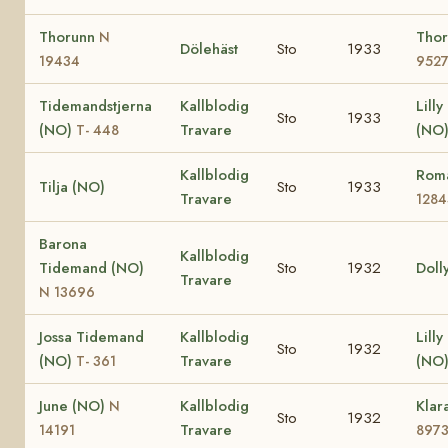
Thorunn
Tho
N
Dölehäst
Sto
1933
19434
952
Tidemandstjerna
Kallblodig
Lill
Sto
1933
(NO)
Travare
(NO
T- 448
Kallblodig
Rom
Tilja (NO)
Sto
1933
Travare
1284
Barona
Kallblodig
Tidemand (NO)
Sto
1932
Doll
Travare
N 13696
Jossa Tidemand
Kallblodig
Lill
Sto
1932
(NO)
Travare
(NO
T- 361
June (NO)
Kallblodig
Klar
N
Sto
1932
Travare
14191
897