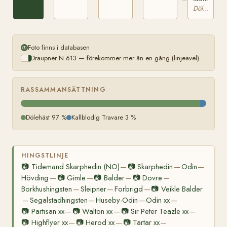
tillhörig
Dölehäst
O.
Skammeste
Foto finns i databasen
Draupner N 613 — förekommer mer än en gång (linjeavel)
RASSAMMANSÄTTNING
Dölehäst 97 %
Kallblodig Travare 3 %
HINGSTLINJE
📷
Tidemand Skarphedin (NO)
📷
Skarphedin
Odin
—
—
—
Hövding
📷
Gimle
📷
Balder
📷
Dovre
—
—
—
—
Borkhushingsten
Sleipner
Forbrigd
📷
Veikle Balder
—
—
—
Segalstadhingsten
Huseby-Odin
Odin xx
—
—
—
—
📷
Partisan xx
📷
Walton xx
📷
Sir Peter Teazle xx
—
—
—
📷
Highflyer xx
📷
Herod xx
📷
Tartar xx
—
—
—