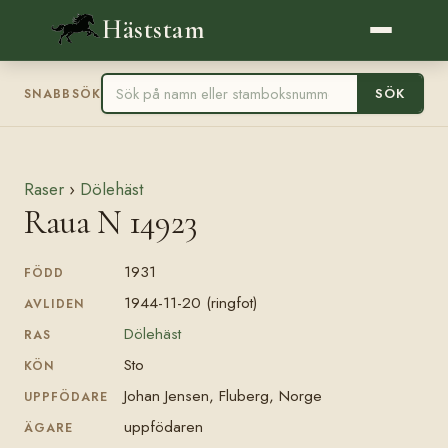
Häststam
SÖK
SNABBSÖK
Raser
›
Dölehäst
Raua N 14923
1931
FÖDD
1944-11-20 (ringfot)
AVLIDEN
Dölehäst
RAS
Sto
KÖN
Johan Jensen, Fluberg, Norge
UPPFÖDARE
uppfödaren
ÄGARE