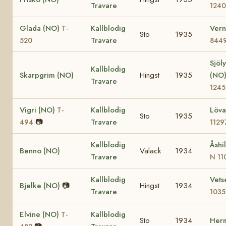
Travare
124
Glada (NO)
Kallblodig
Vern
T-
Sto
1935
Travare
520
844
Sjöl
Kallblodig
Skarpgrim (NO)
Hingst
1935
(NO
Travare
1245
Vigri (NO)
Kallblodig
Löv
T-
Sto
1935
📷
Travare
494
1129
Kallblodig
Åshi
Benno (NO)
Valack
1934
Travare
N 11
Kallblodig
Vets
Bjelke (NO)
📷
Hingst
1934
Travare
1035
Elvine (NO)
Kallblodig
T-
Sto
1934
Her