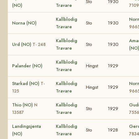
Sto
1930
(NO)
Travare
7109
Kallblodig
Nor
Norna (NO)
Sto
1930
Travare
966
Kallblodig
Ama
Urd (NO)
Sto
1930
T- 248
Travare
(NO
Kallblodig
Palander (NO)
Hingst
1929
Travare
Starkad (NO)
Kallblodig
Nor
T-
Hingst
1929
Travare
125
966
Thio (NO)
Kallblodig
Gud
N
Sto
1929
Travare
13587
755
Landingsjenta
Kallblodig
Ger
Sto
1928
(NO)
Travare
783