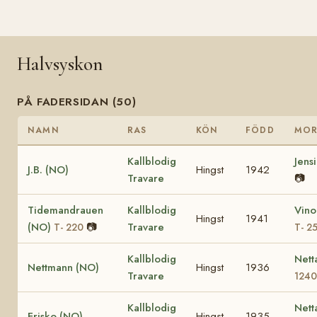
Halvsyskon
PÅ FADERSIDAN (50)
NAMN
RAS
KÖN
FÖDD
MO
Kallblodig
Jens
J.B. (NO)
Hingst
1942
Travare
📷
Tidemandrauen
Kallblodig
Vino
Hingst
1941
(NO)
📷
Travare
T- 220
T- 2
Kallblodig
Nett
Nettmann (NO)
Hingst
1936
Travare
124
Kallblodig
Nett
Frisko (NO)
Hingst
1935