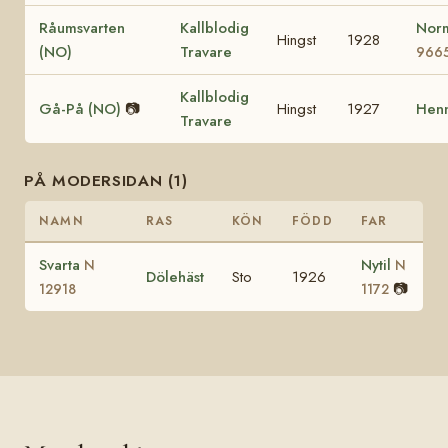
Råumsvarten
Kallblodig
Nor
Hingst
1928
(NO)
Travare
966
Kallblodig
Gå-På (NO)
📷
Hingst
1927
Henn
Travare
PÅ MODERSIDAN (1)
NAMN
RAS
KÖN
FÖDD
FAR
Svarta
Nytil
N
N
Dölehäst
Sto
1926
📷
12918
1172