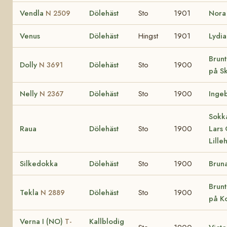
Vendla
Dölehäst
Sto
1901
Nor
N 2509
Venus
Dölehäst
Hingst
1901
Lydia
Brunt
Dolly
Dölehäst
Sto
1900
N 3691
på Sk
Nelly
Dölehäst
Sto
1900
Inge
N 2367
Sokka
Raua
Dölehäst
Sto
1900
Lars
Lill
Silkedokka
Dölehäst
Sto
1900
Brun
Brunt
Tekla
Dölehäst
Sto
1900
N 2889
på K
Verna I (NO)
Kallblodig
T-