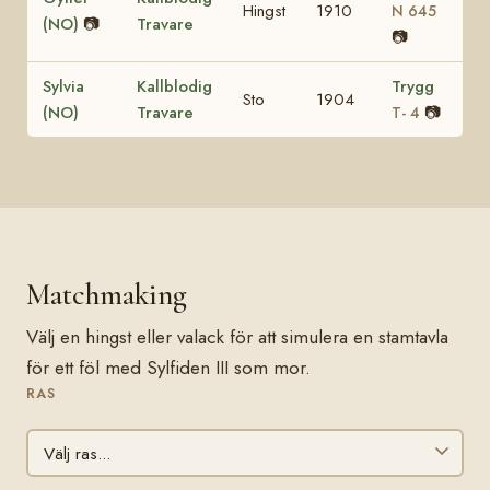
Hingst
1910
N 645
(NO)
📷
Travare
📷
Sylvia
Kallblodig
Trygg
Sto
1904
(NO)
Travare
📷
T- 4
Matchmaking
Välj en hingst eller valack för att simulera en stamtavla
för ett föl med Sylfiden III som mor.
RAS