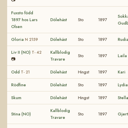
📷
Fuxsto född
Sokka
1897 hos Lars
Dölehäst
Sto
1897
Gudb
Olsen
Gloria
Dölehäst
Sto
1897
Rudi
N 2159
Liv II (NO)
Kallblodig
T- 42
Sto
1897
Laila
📷
Travare
Odd
Dölehäst
Hingst
1897
Kari
T- 21
Rödfine
Dölehäst
Sto
1897
Lydia
Skum
Dölehäst
Hingst
1897
Stell
Kallblodig
Stina (NO)
Sto
1897
Gjer
Travare