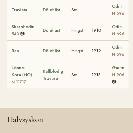
Odin
Traviata
Dölehäst
Sto
N 696
Skarphedin
Odin
Dölehäst
Hingst
1910
📷
543
N 696
Odin
Ran
Dölehäst
Hingst
1912
N 696
Lönne-
Gaute
Kallblodig
Kora (NO)
Sto
1918
N 906
Travare
📷
N 11717
Halvsyskon