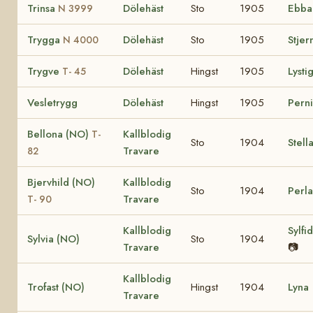
Trinsa
Dölehäst
Sto
1905
Ebba
N 3999
Trygga
Dölehäst
Sto
1905
Stjer
N 4000
Trygve
Dölehäst
Hingst
1905
Lysti
T- 45
Vesletrygg
Dölehäst
Hingst
1905
Perni
Bellona (NO)
Kallblodig
T-
Sto
1904
Stell
Travare
82
Bjervhild (NO)
Kallblodig
Sto
1904
Perl
Travare
T- 90
Kallblodig
Sylfi
Sylvia (NO)
Sto
1904
Travare
📷
Kallblodig
Trofast (NO)
Hingst
1904
Lyna
Travare