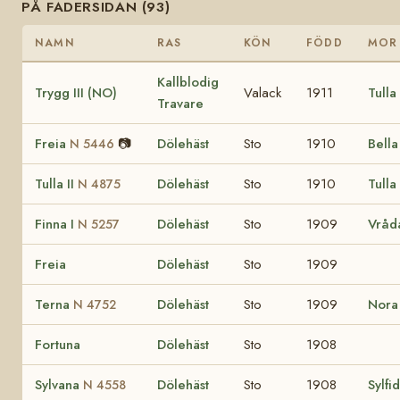
PÅ FADERSIDAN (93)
NAMN
RAS
KÖN
FÖDD
MOR
Kallblodig
Trygg III (NO)
Valack
1911
Tulla
Travare
Freia
📷
Dölehäst
Sto
1910
Bell
N 5446
Tulla II
Dölehäst
Sto
1910
Tulla
N 4875
Finna I
Dölehäst
Sto
1909
Vråda
N 5257
Freia
Dölehäst
Sto
1909
Terna
Dölehäst
Sto
1909
Nor
N 4752
Fortuna
Dölehäst
Sto
1908
Sylvana
Dölehäst
Sto
1908
Sylfi
N 4558