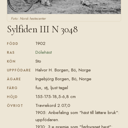
Foto: Norsk hestecenter
Sylfiden III N 3048
1902
FÖDD
Dölehäst
RAS
Sto
KÖN
Halvor H. Borgen, Bö, Norge
UPPFÖDARE
Ingebjörg Borgen, Bö, Norge
ÄGARE
fux, stj, ljust tagel
FÄRG
155-175-18,5-6,8 cm
HÖJD
Travrekord 2.07,0
ÖVRIGT
1905: Anbefaling som "häst till lättare bruk":
uppfödaren.
1910: 3:e premie som "førbygget hest":