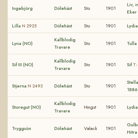
Liv, 
Ingebjörg
Dölehäst
Sto
1901
Eker
Lilla
Dölehäst
Sto
1901
Lydia
N 2925
Kallblodig
Lyna (NO)
Sto
1901
Tulla
Travare
Kallblodig
Sif III (NO)
Sto
1901
Sif
T-
Travare
Stell
Stjerna
Dölehäst
Sto
1901
N 2493
1886 
Kallblodig
Storegut (NO)
Hingst
1901
Lydia
Travare
Gulbr
Tryggsön
Dölehäst
Valack
1901
Hitra