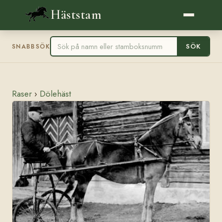
Häststam
SÖK
SNABBSÖK
Raser
›
Dölehäst