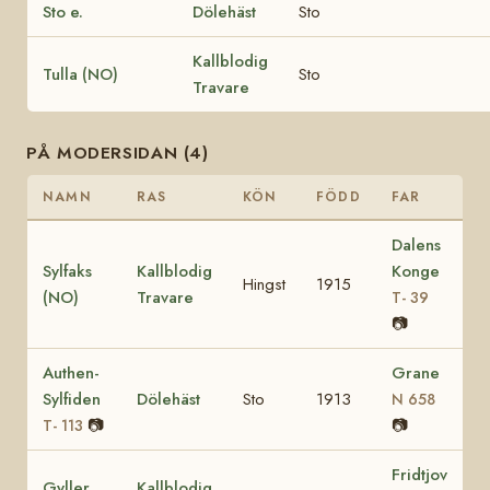
Sto e.
Dölehäst
Sto
Kallblodig
Tulla (NO)
Sto
Travare
PÅ MODERSIDAN (4)
NAMN
RAS
KÖN
FÖDD
FAR
Dalens
Sylfaks
Kallblodig
Konge
Hingst
1915
(NO)
Travare
T- 39
📷
Authen-
Grane
Sylfiden
Dölehäst
Sto
1913
N 658
📷
📷
T- 113
Fridtjov
Gyller
Kallblodig