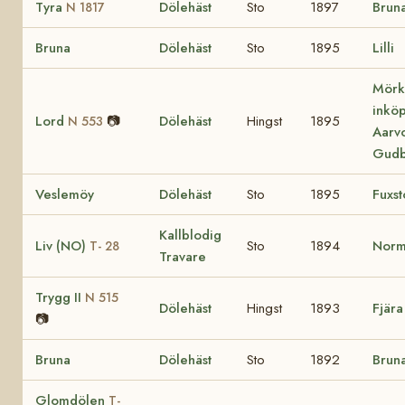
Tyra
Dölehäst
Sto
1897
Brun
N 1817
Bruna
Dölehäst
Sto
1895
Lilli
Mörk
inköpt
Lord
📷
Dölehäst
Hingst
1895
N 553
Aarvo
Gudb
Veslemöy
Dölehäst
Sto
1895
Fuxst
Kallblodig
Liv (NO)
Sto
1894
Nor
T- 28
Travare
Trygg II
N 515
Dölehäst
Hingst
1893
Fjära
📷
Bruna
Dölehäst
Sto
1892
Brun
Glomdölen
T-