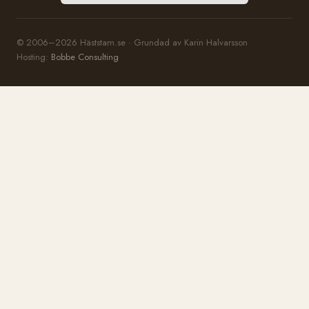
© 2006–2026 Häststam.se · Grundad av Karin Halvarsson
Hosting:
Bobbe Consulting