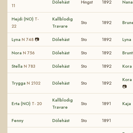
Dölehäst
Hingst
1892
Nana
11
Hejdi (NO)
Kallblodig
T-
Sto
1892
Brune
Travare
22
Lyna
📷
Dölehäst
Sto
1892
Lyna
N 748
Nora
Dölehäst
Sto
1892
Brunt
N 756
Stella
Dölehäst
Sto
1892
Kora
N 783
Kora
Trygga
Dölehäst
Sto
1892
N 2102
📷
Kallblodig
Erta (NO)
Sto
1891
Kaja
T- 20
Travare
Fenny
Dölehäst
Sto
1891