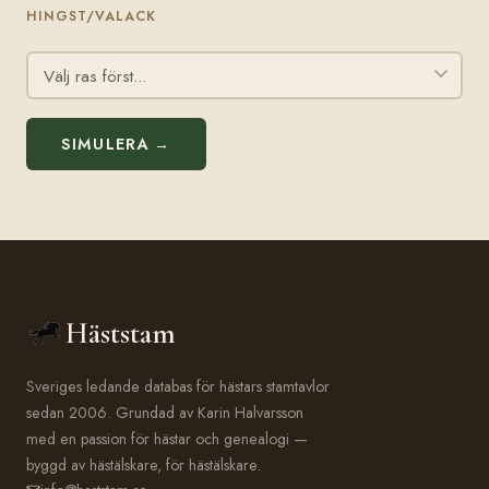
HINGST/VALACK
SIMULERA →
Häststam
Sveriges ledande databas för hästars stamtavlor
sedan 2006. Grundad av Karin Halvarsson
med en passion för hästar och genealogi —
byggd av hästälskare, för hästälskare.