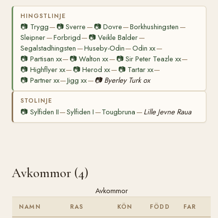
HINGSTLINJE
📷
Trygg
📷
Sverre
📷
Dovre
Borkhushingsten
—
—
—
—
Sleipner
Forbrigd
📷
Veikle Balder
—
—
—
Segalstadhingsten
Huseby-Odin
Odin xx
—
—
—
📷
Partisan xx
📷
Walton xx
📷
Sir Peter Teazle xx
—
—
—
📷
Highflyer xx
📷
Herod xx
📷
Tartar xx
—
—
—
📷
Partner xx
Jigg xx
📷
Byerley Turk ox
—
—
STOLINJE
📷
Sylfiden II
Sylfiden I
Tougbruna
Lille Jevne Raua
—
—
—
Avkommor (4)
Avkommor
NAMN
RAS
KÖN
FÖDD
FAR