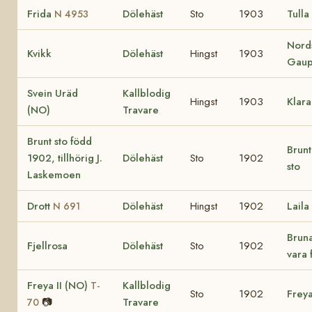
Frida
Dölehäst
Sto
1903
Tulla
N 4953
Nord
Kvikk
Dölehäst
Hingst
1903
Gaup
Svein Uräd
Kallblodig
Hingst
1903
Klara
(NO)
Travare
Brunt sto född
Brunt
1902, tillhörig J.
Dölehäst
Sto
1902
sto
Laskemoen
Drott
Dölehäst
Hingst
1902
Laila
N 691
Brun
Fjellrosa
Dölehäst
Sto
1902
vara
Freya II (NO)
Kallblodig
T-
Sto
1902
Frey
📷
Travare
70