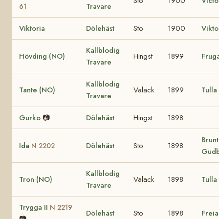
Sto
1900
Victo
Travare
61
Viktoria
Dölehäst
Sto
1900
Vikto
Kallblodig
Hövding (NO)
Hingst
1899
Frug
Travare
Kallblodig
Tante (NO)
Valack
1899
Tulla
Travare
Gurko
📷
Dölehäst
Hingst
1898
Brunt
Ida
Dölehäst
Sto
1898
N 2202
Gudb
Kallblodig
Tron (NO)
Valack
1898
Tulla
Travare
Trygga II
N 2219
Dölehäst
Sto
1898
Freia