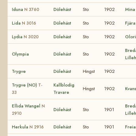
Iduna
Dölehäst
Sto
1902
Mina
N 3760
Lida
Dölehäst
Sto
1902
Fjära
N 3016
Lydia
Dölehäst
Sto
1902
Glor
N 3020
Breda
Olympia
Dölehäst
Sto
1902
Lill
Trygve
Dölehäst
Hingst
1902
Trygve (NO)
Kallblodig
T-
Hingst
1902
Kvan
Travare
33
Ellida Wangel
Breda
N
Dölehäst
Sto
1901
Lill
2910
Herkula
Dölehäst
Sto
1901
Freia
N 2916