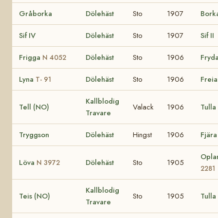
Gråborka
Dölehäst
Sto
1907
Bork
Sif IV
Dölehäst
Sto
1907
Sif II
Frigga
Dölehäst
Sto
1906
Fryd
N 4052
Lyna
Dölehäst
Sto
1906
Freia
T- 91
Kallblodig
Tell (NO)
Valack
1906
Tulla
Travare
Tryggson
Dölehäst
Hingst
1906
Fjära
Opla
Löva
Dölehäst
Sto
1905
N 3972
2281
Kallblodig
Teis (NO)
Sto
1905
Tulla
Travare