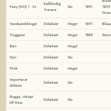
Brunt
Kallblodig
Feny (NO)
Sto
1891
1875 
T- 34
Travare
Gran
Vandsembhingst
Dölehäst
Hingst
1891
Bläsa
Tryggsön
Dölehäst
Hingst
1889
Stor
Barr
Dölehäst
Hingst
Dyri
Dölehäst
Sto
Flink
Dölehäst
Hingst
Importerat
Dölehäst
Sto
dölesto
Rugga, inköpt
Dölehäst
Sto
till Hoss