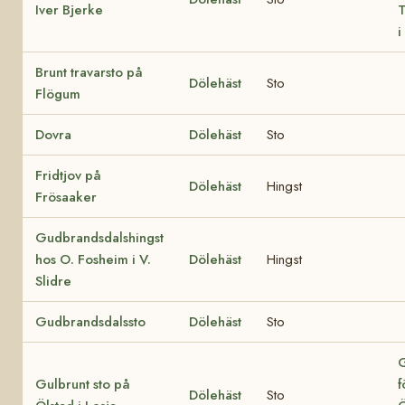
Iver Bjerke
T
i
Brunt travarsto på
Dölehäst
Sto
Flögum
Dovra
Dölehäst
Sto
Fridtjov på
Dölehäst
Hingst
Frösaaker
Gudbrandsdalshingst
hos O. Fosheim i V.
Dölehäst
Hingst
Slidre
Gudbrandsdalssto
Dölehäst
Sto
G
Gulbrunt sto på
f
Dölehäst
Sto