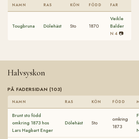
NAMN
RAS
KÖN
FÖDD
FAR
Veikle
Tougbruna
Dölehäst
Sto
1870
Balder
📷
N 4
Halvsyskon
PÅ FADERSIDAN (103)
NAMN
RAS
KÖN
FÖDD
Brunt sto född
F
omkring
omkring 1873 hos
Dölehäst
Sto
f
1873
Lars Hagbart Enger