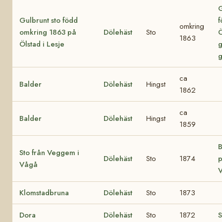
G
Gulbrunt sto född
f
omkring
omkring 1863 på
Dölehäst
Sto
Ö
1863
Ölstad i Lesje
g
g
ca
Balder
Dölehäst
Hingst
1862
ca
Balder
Dölehäst
Hingst
1859
B
Sto från Veggem i
Dölehäst
Sto
1874
p
Vågå
V
Klomstadbruna
Dölehäst
Sto
1873
Dora
Dölehäst
Sto
1872
S