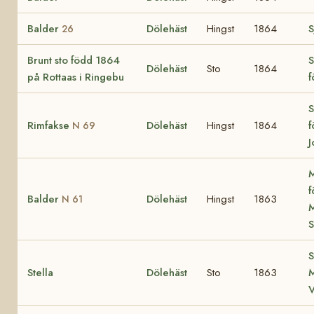
Balder
Dölehäst
Hingst
1864
S
26
Brunt sto född 1864
S
Dölehäst
Sto
1864
på Rottaas i Ringebu
f
S
Rimfakse
Dölehäst
Hingst
1864
f
N 69
J
M
f
Balder
Dölehäst
Hingst
1863
N 61
M
S
S
Stella
Dölehäst
Sto
1863
M
V