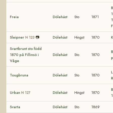
B
1
Freia
Dölehäst
Sto
1871
T
F
Sleipner
📷
Dölehäst
Hingst
1870
K
N 123
Svartbrunt sto född
B
1870 på Fillinsö i
Dölehäst
Sto
1870
p
Våge
L
Tougbruna
Dölehäst
Sto
1870
B
Urban
Dölehäst
Hingst
1870
N 127
1
Svarta
Dölehäst
Sto
1869