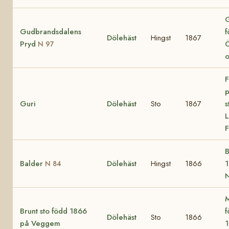
G
Gudbrandsdalens
f
Dölehäst
Hingst
1867
Pryd
Ö
N 97
o
F
p
Guri
Dölehäst
Sto
1867
L
F
B
Balder
Dölehäst
Hingst
1866
1
N 84
N
M
Brunt sto född 1866
f
Dölehäst
Sto
1866
på Veggem