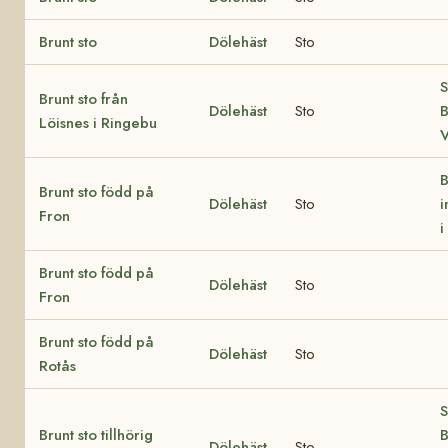
Brunt sto
Dölehäst
Sto
S
Brunt sto från
Dölehäst
Sto
B
Löisnes i Ringebu
B
Brunt sto född på
Dölehäst
Sto
i
Fron
i
Brunt sto född på
Dölehäst
Sto
Fron
Brunt sto född på
Dölehäst
Sto
Rotås
S
Brunt sto tillhörig
B
Dölehäst
Sto