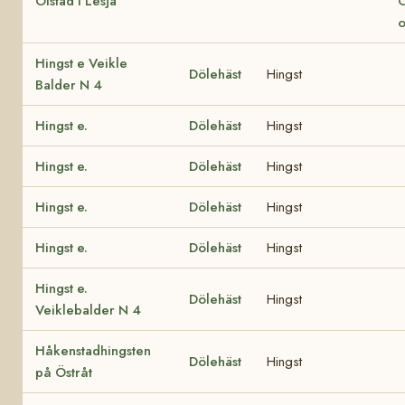
Ölstad i Lesja
Ö
o
Hingst e Veikle
Dölehäst
Hingst
Balder N 4
Hingst e.
Dölehäst
Hingst
Hingst e.
Dölehäst
Hingst
Hingst e.
Dölehäst
Hingst
Hingst e.
Dölehäst
Hingst
Hingst e.
Dölehäst
Hingst
Veiklebalder N 4
Håkenstadhingsten
Dölehäst
Hingst
på Östråt