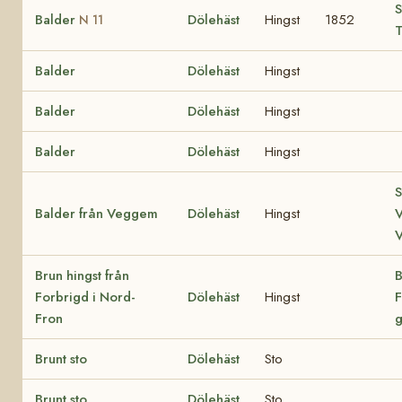
S
Balder
Dölehäst
Hingst
1852
N 11
T
Balder
Dölehäst
Hingst
Balder
Dölehäst
Hingst
Balder
Dölehäst
Hingst
S
Balder från Veggem
Dölehäst
Hingst
V
Brun hingst från
B
Forbrigd i Nord-
Dölehäst
Hingst
F
Fron
Brunt sto
Dölehäst
Sto
Brunt sto
Dölehäst
Sto