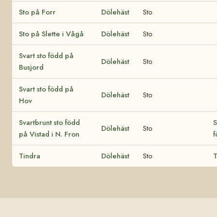
Sto på Forr
Dölehäst
Sto
Sto på Slette i Vågå
Dölehäst
Sto
Svart sto född på
Dölehäst
Sto
Busjord
Svart sto född på
Dölehäst
Sto
Hov
Svartbrunt sto född
S
Dölehäst
Sto
på Vistad i N. Fron
f
Tindra
Dölehäst
Sto
T