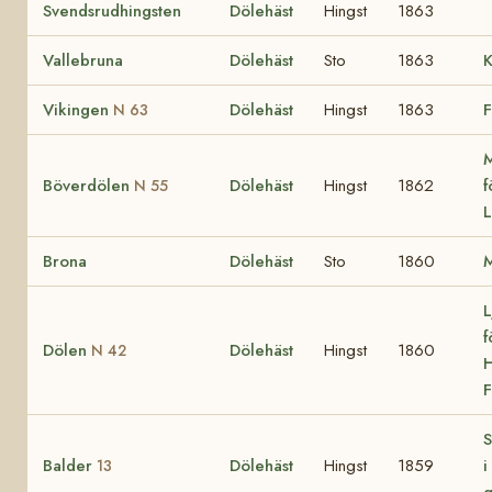
Svendsrudhingsten
Dölehäst
Hingst
1863
Vallebruna
Dölehäst
Sto
1863
K
Vikingen
Dölehäst
Hingst
1863
F
N 63
M
Böverdölen
Dölehäst
Hingst
1862
f
N 55
L
Brona
Dölehäst
Sto
1860
L
f
Dölen
Dölehäst
Hingst
1860
N 42
H
F
S
Balder
Dölehäst
Hingst
1859
i
13
g