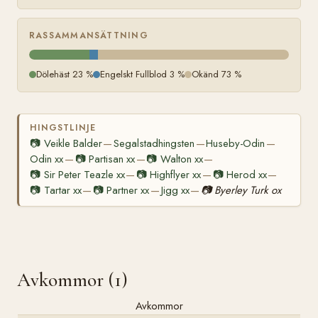
RASSAMMANSÄTTNING
Dölehäst 23 %
Engelskt Fullblod 3 %
Okänd 73 %
HINGSTLINJE
📷
Veikle Balder
Segalstadhingsten
Huseby-Odin
—
—
—
Odin xx
📷
Partisan xx
📷
Walton xx
—
—
—
📷
Sir Peter Teazle xx
📷
Highflyer xx
📷
Herod xx
—
—
—
📷
Tartar xx
📷
Partner xx
Jigg xx
📷
Byerley Turk ox
—
—
—
Avkommor (1)
Avkommor