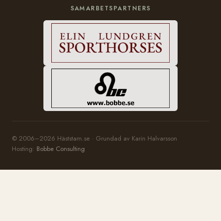
SAMARBETSPARTNERS
© 2006–2026 Häststam.se · Grundad av Karin Halvarsson
Hosting:
Bobbe Consulting