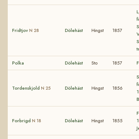
L
f
S
Fridtjov
Dölehäst
Hingst
1857
N 28
V
S
t
Polka
Dölehäst
Sto
1857
F
S
f
Tordenskjold
Dölehäst
Hingst
1856
N 25
1
B
F
Forbrigd
Dölehäst
Hingst
1855
1
N 18
J