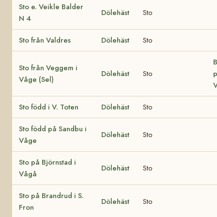
Sto e. Veikle Balder
Dölehäst
Sto
N 4
Sto från Valdres
Dölehäst
Sto
B
Sto från Veggem i
Dölehäst
Sto
p
Våge (Sel)
V
Sto född i V. Toten
Dölehäst
Sto
Sto född på Sandbu i
Dölehäst
Sto
Våge
Sto på Björnstad i
Dölehäst
Sto
Vågå
Sto på Brandrud i S.
Dölehäst
Sto
Fron