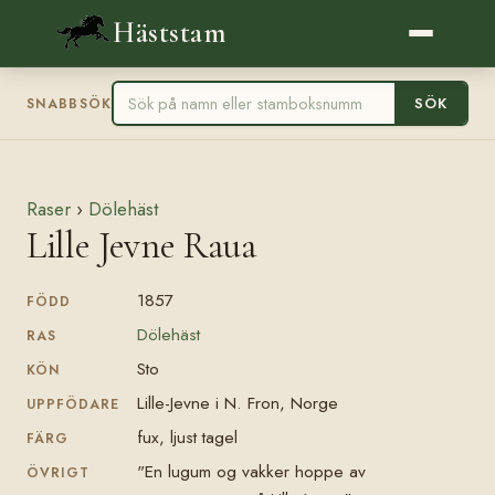
Häststam
SÖK
SNABBSÖK
Raser
›
Dölehäst
Lille Jevne Raua
1857
FÖDD
Dölehäst
RAS
Sto
KÖN
Lille-Jevne i N. Fron, Norge
UPPFÖDARE
fux, ljust tagel
FÄRG
"En lugum og vakker hoppe av
ÖVRIGT