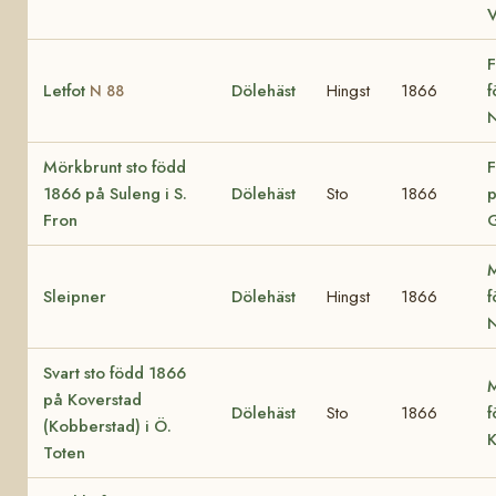
F
Letfot
Dölehäst
Hingst
1866
f
N 88
Mörkbrunt sto född
F
1866 på Suleng i S.
Dölehäst
Sto
1866
p
Fron
G
M
Sleipner
Dölehäst
Hingst
1866
f
N
Svart sto född 1866
M
på Koverstad
Dölehäst
Sto
1866
f
(Kobberstad) i Ö.
K
Toten