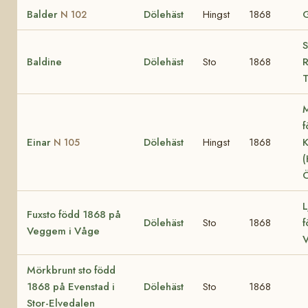
Balder
Dölehäst
Hingst
1868
N 102
S
Baldine
Dölehäst
Sto
1868
R
T
M
f
Einar
Dölehäst
Hingst
1868
K
N 105
(
Ö
L
Fuxsto född 1868 på
Dölehäst
Sto
1868
f
Veggem i Våge
Mörkbrunt sto född
1868 på Evenstad i
Dölehäst
Sto
1868
Stor-Elvedalen