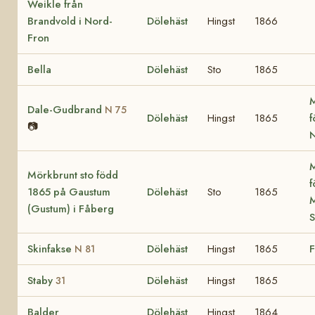
Weikle från
Brandvold i Nord-
Dölehäst
Hingst
1866
Fron
Bella
Dölehäst
Sto
1865
M
Dale-Gudbrand
N 75
Dölehäst
Hingst
1865
f
📷
N
M
Mörkbrunt sto född
f
1865 på Gaustum
Dölehäst
Sto
1865
M
(Gustum) i Fåberg
S
Skinfakse
Dölehäst
Hingst
1865
F
N 81
Staby
Dölehäst
Hingst
1865
31
Balder
Dölehäst
Hingst
1864