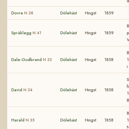
Dovre
Dölehäst
Hingst
1859
N 38
B
Spräklegg
Dölehäst
Hingst
1859
p
N 41
V
B
Dale-Gudbrand
Dölehäst
Hingst
1858
1
N 33
i
S
f
David
Dölehäst
Hingst
1858
N 34
1
B
B
Harald
Dölehäst
Hingst
1858
1
N 35
N