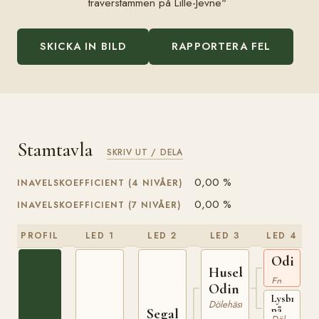
traverstammen på Lille-Jevne"
SKICKA IN BILD
RAPPORTERA FEL
Stamtavla
SKRIV UT / DELA
0,00 %
INAVELSKOEFFICIENT (4 NIVÅER)
0,00 %
INAVELSKOEFFICIENT (7 NIVÅER)
PROFIL
LED 1
LED 2
LED 3
LED 4
Odin
Huseby-
xx
Engelskt Fullblod
Odin
Lysbruna
Dölehäst
på
Segalstadhingsten