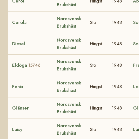
Cerol
Hingst
1948
Åb
Brukshäst
Nordsvensk
Cerola
Sto
1948
So
Brukshäst
Nordsvensk
Diesel
Hingst
1948
So
Brukshäst
Nordsvensk
Eldöga
Sto
1948
Fr
15746
Brukshäst
Nordsvensk
Fenix
Hingst
1948
Lo
Brukshäst
Nordsvensk
Glänser
Hingst
1948
Gl
Brukshäst
Nordsvensk
Laisy
Sto
1948
La
Brukshäst