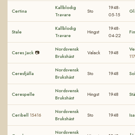
Kallblodig
1948-
Certina
Sto
Gl
Travare
05-15
Kallblodig
1948-
Stale
Hingst
Fi
Travare
04-22
Nordsvensk
Ve
Ceres Jack
📷
Valack
1948
Brukshäst
11
Nordsvensk
Ceresfjälla
Sto
1948
Sol
Brukshäst
Nordsvensk
Cerespelle
Hingst
1948
Stä
Brukshäst
Nordsvensk
Ceribell
Sto
1948
Is
15416
Brukshäst
Nordsvensk