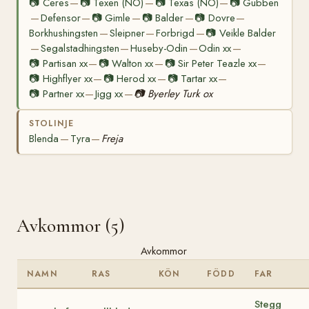
📷
Ceres
📷
Texen (NO)
📷
Texas (NO)
📷
Gubben
—
—
—
Defensor
📷
Gimle
📷
Balder
📷
Dovre
—
—
—
—
—
Borkhushingsten
Sleipner
Forbrigd
📷
Veikle Balder
—
—
—
Segalstadhingsten
Huseby-Odin
Odin xx
—
—
—
—
📷
Partisan xx
📷
Walton xx
📷
Sir Peter Teazle xx
—
—
—
📷
Highflyer xx
📷
Herod xx
📷
Tartar xx
—
—
—
📷
Partner xx
Jigg xx
📷
Byerley Turk ox
—
—
STOLINJE
Blenda
Tyra
Freja
—
—
Avkommor (5)
Avkommor
NAMN
RAS
KÖN
FÖDD
FAR
Stegg