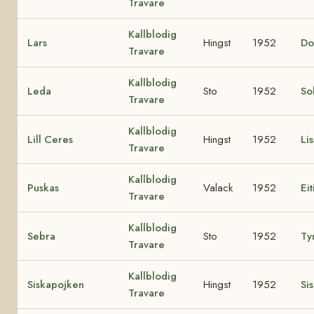
Travare
Kallblodig
Lars
Hingst
1952
Do
Travare
Kallblodig
Leda
Sto
1952
So
Travare
Kallblodig
Lill Ceres
Hingst
1952
Lis
Travare
Kallblodig
Puskas
Valack
1952
Eit
Travare
Kallblodig
Sebra
Sto
1952
Ty
Travare
Kallblodig
Siskapojken
Hingst
1952
Si
Travare