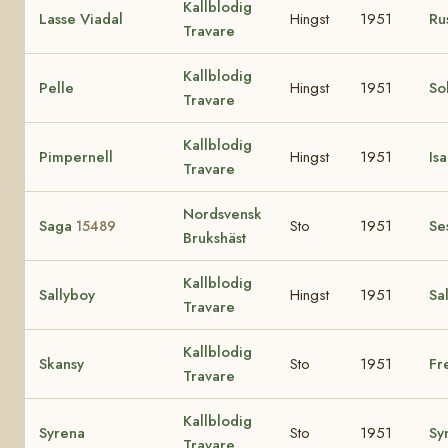
Kallblodig
Lasse Viadal
Hingst
1951
Ru
Travare
Kallblodig
Pelle
Hingst
1951
So
Travare
Kallblodig
Pimpernell
Hingst
1951
Is
Travare
Nordsvensk
Saga
Sto
1951
Se
15489
Brukshäst
Kallblodig
Sallyboy
Hingst
1951
Sal
Travare
Kallblodig
Skansy
Sto
1951
Fr
Travare
Kallblodig
Syrena
Sto
1951
Sy
Travare