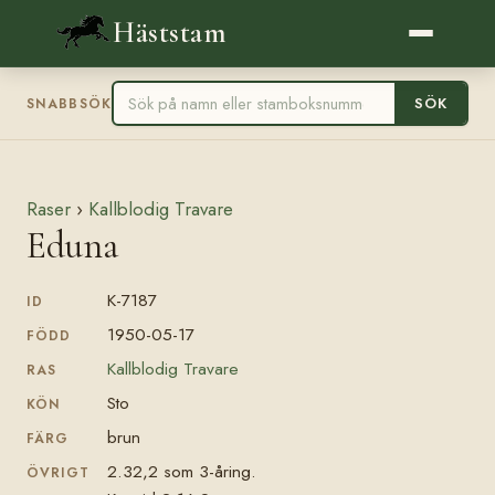
Häststam
SÖK
SNABBSÖK
Raser
›
Kallblodig Travare
Eduna
K-7187
ID
1950-05-17
FÖDD
Kallblodig Travare
RAS
Sto
KÖN
brun
FÄRG
2.32,2 som 3-åring.
ÖVRIGT