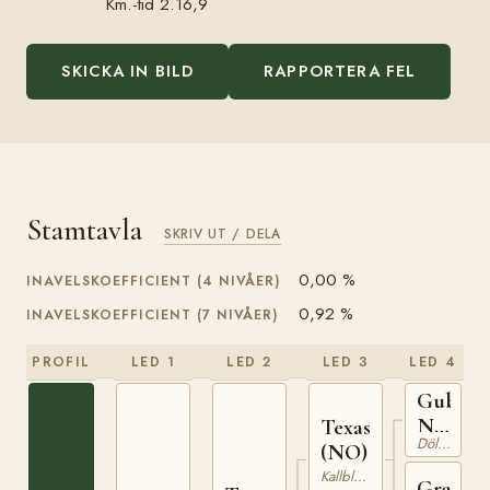
Km.-tid 2.16,9
SKICKA IN BILD
RAPPORTERA FEL
Stamtavla
SKRIV UT / DELA
0,00 %
INAVELSKOEFFICIENT (4 NIVÅER)
0,92 %
INAVELSKOEFFICIENT (7 NIVÅER)
PROFIL
LED 1
LED 2
LED 3
LED 4
Gubbe
N
Texas
Dölehäst
692
(NO)
Kallblodig Travare
Granhi