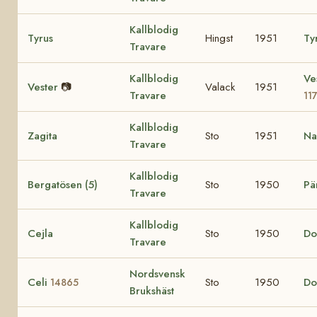
Kallblodig
Tyrus
Hingst
1951
Ty
Travare
Kallblodig
Ve
Vester
📷
Valack
1951
Travare
11
Kallblodig
Zagita
Sto
1951
Na
Travare
Kallblodig
Bergatösen (5)
Sto
1950
Pä
Travare
Kallblodig
Cejla
Sto
1950
Do
Travare
Nordsvensk
Celi
Sto
1950
Do
14865
Brukshäst