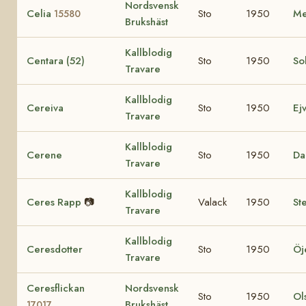
Nordsvensk
Celia
Sto
1950
Me
15580
Brukshäst
Kallblodig
Centara (52)
Sto
1950
So
Travare
Kallblodig
Cereiva
Sto
1950
Ej
Travare
Kallblodig
Cerene
Sto
1950
Da
Travare
Kallblodig
Ceres Rapp
📷
Valack
1950
St
Travare
Kallblodig
Ceresdotter
Sto
1950
Öj
Travare
Ceresflickan
Nordsvensk
Sto
1950
Ol
Brukshäst
17017