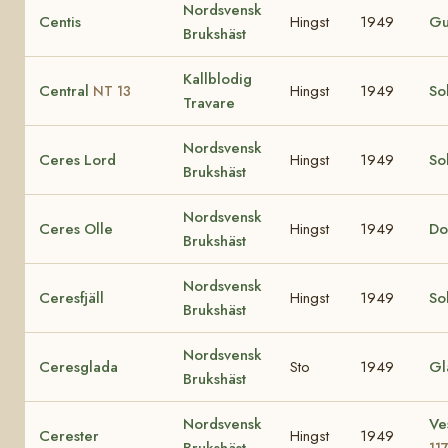
Nordsvensk
Centis
Hingst
1949
Gu
Brukshäst
Kallblodig
Central
Hingst
1949
So
NT 13
Travare
Nordsvensk
Ceres Lord
Hingst
1949
So
Brukshäst
Nordsvensk
Ceres Olle
Hingst
1949
Do
Brukshäst
Nordsvensk
Ceresfjäll
Hingst
1949
Sol
Brukshäst
Nordsvensk
Ceresglada
Sto
1949
Gl
Brukshäst
Nordsvensk
Ve
Cerester
Hingst
1949
Brukshäst
11