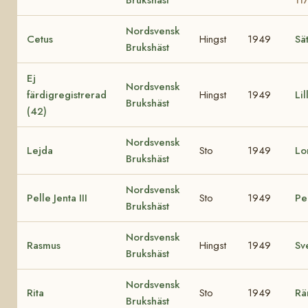
Nordsvensk
Cetus
Hingst
1949
Sä
Brukshäst
Ej
Nordsvensk
färdigregistrerad
Hingst
1949
Lil
Brukshäst
(42)
Nordsvensk
Lejda
Sto
1949
Lo
Brukshäst
Nordsvensk
Pelle Jenta III
Sto
1949
Pel
Brukshäst
Nordsvensk
Rasmus
Hingst
1949
Sv
Brukshäst
Nordsvensk
Rita
Sto
1949
Rä
Brukshäst