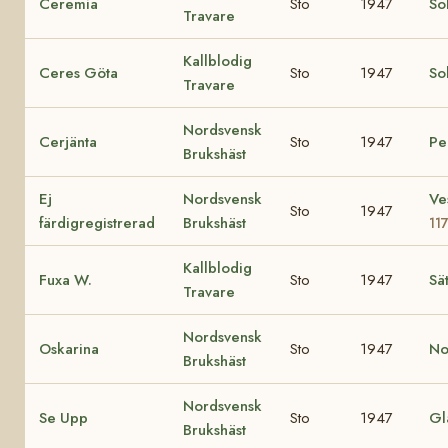
Ceremia
Sto
1947
So
Travare
Kallblodig
Ceres Göta
Sto
1947
So
Travare
Nordsvensk
Cerjänta
Sto
1947
Pel
Brukshäst
Ej
Nordsvensk
Ve
Sto
1947
färdigregistrerad
Brukshäst
11
Kallblodig
Fuxa W.
Sto
1947
Sä
Travare
Nordsvensk
Oskarina
Sto
1947
No
Brukshäst
Nordsvensk
Se Upp
Sto
1947
Gl
Brukshäst