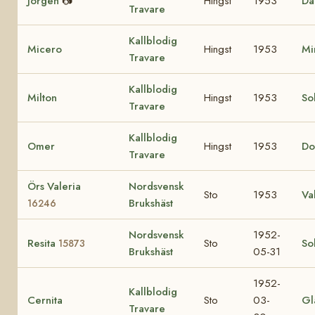
Jörgen
📷
Hingst
1953
Da
Travare
Kallblodig
Micero
Hingst
1953
Mi
Travare
Kallblodig
Milton
Hingst
1953
So
Travare
Kallblodig
Omer
Hingst
1953
Do
Travare
Örs Valeria
Nordsvensk
Sto
1953
Va
Brukshäst
16246
Nordsvensk
1952-
Resita
Sto
So
15873
Brukshäst
05-31
1952-
Kallblodig
Cernita
Sto
03-
Gl
Travare