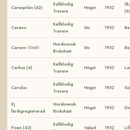
Kallblodig
Sk
Cerespilen (62)
Hingst
1952
Travare
(6
Kallblodig
Ceresvi
Sto
1952
Be
Travare
Nordsvensk
Ceresvi
Sto
1952
Be
15485
Brukshäst
Kallblodig
Cerkus (4)
Hingst
1952
La
Travare
Kallblodig
Cerolus
Hingst
1952
Sol
Travare
Ej
Nordsvensk
Hingst
1952
Do
färdigregistrerad
Brukshäst
Kallblodig
Fixen (42)
Valack
1952
Lil