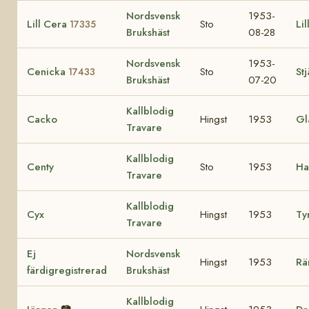
Nordsvensk
1953-
Lill Cera
Sto
Lil
17335
Brukshäst
08-28
Nordsvensk
1953-
Cenicka
Sto
St
17433
Brukshäst
07-20
Kallblodig
Cacko
Hingst
1953
Gl
Travare
Kallblodig
Centy
Sto
1953
Ha
Travare
Kallblodig
Cyx
Hingst
1953
Ty
Travare
Ej
Nordsvensk
Hingst
1953
Rä
färdigregistrerad
Brukshäst
Kallblodig