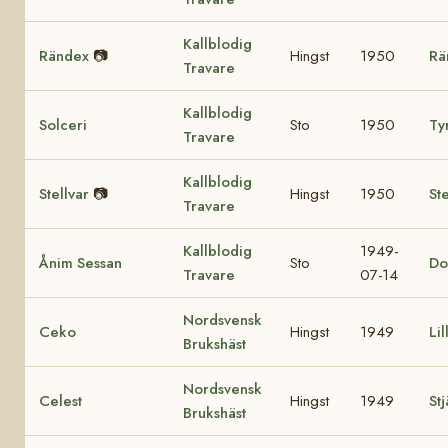
Kallblodig
Rändex
📷
Hingst
1950
Rä
Travare
Kallblodig
Solceri
Sto
1950
Ty
Travare
Kallblodig
Stellvar
📷
Hingst
1950
Ste
Travare
Kallblodig
1949-
Ånim Sessan
Sto
Do
Travare
07-14
Nordsvensk
Ceko
Hingst
1949
Lil
Brukshäst
Nordsvensk
Celest
Hingst
1949
St
Brukshäst