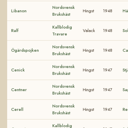
Nordsvensk
Libanon
Hingst
1948
Hä
Brukshäst
Kallblodig
Ralf
Valack
1948
So
Travare
Nordsvensk
Ögärdspojken
Hingst
1948
Ca
Brukshäst
Nordsvensk
Cenick
Hingst
1947
St
Brukshäst
Nordsvensk
Centner
Hingst
1947
Sa
Brukshäst
Nordsvensk
Cerell
Hingst
1947
Re
Brukshäst
Kallblodig