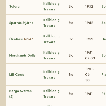
Kallblodig
Solera
Sto
1952
So
Travare
Kallblodig
Sparrås Stjärna
Sto
1952
So
Travare
Kallblodig
Örs-Resi
Sto
1952
Da
16247
Travare
Kallblodig
1951-
Norstrands Dolly
Sto
So
Travare
07-03
1951-
Kallblodig
Lill-Centa
Sto
06-
Fl
Travare
30
Berga Svarten
Kallblodig
Sto
1951
Pä
(5)
Travare