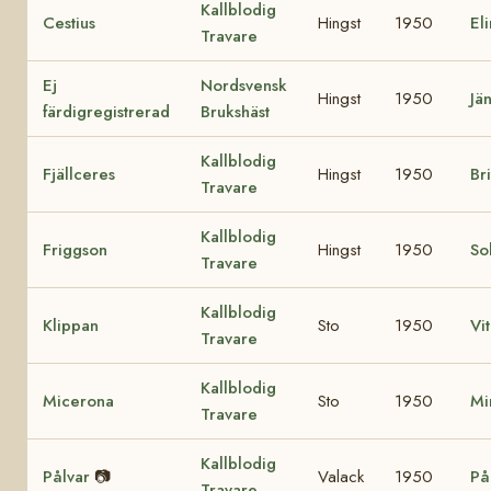
Kallblodig
Cestius
Hingst
1950
El
Travare
Ej
Nordsvensk
Hingst
1950
Jä
färdigregistrerad
Brukshäst
Kallblodig
Fjällceres
Hingst
1950
Br
Travare
Kallblodig
Friggson
Hingst
1950
So
Travare
Kallblodig
Klippan
Sto
1950
Vi
Travare
Kallblodig
Micerona
Sto
1950
Mi
Travare
Kallblodig
Pålvar
📷
Valack
1950
På
Travare