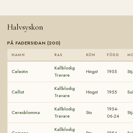
Halvsyskon
PÅ FADERSIDAN (200)
NAMN
RAS
KÖN
FÖDD
M
Kallblodig
Celestin
Hingst
1955
St
Travare
Kallblodig
Cellist
Hingst
1955
Sol
Travare
Kallblodig
1954-
Ceresblomma
Sto
St
Travare
06-24
Kallblodig
Cemona
Sto
1954
So