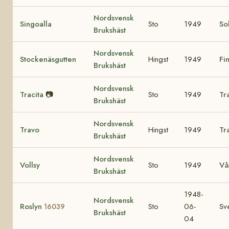
Nordsvensk
Singoalla
Sto
1949
So
Brukshäst
Nordsvensk
Stockenäsgutten
Hingst
1949
Fi
Brukshäst
Nordsvensk
Tracita
📷
Sto
1949
Tr
Brukshäst
Nordsvensk
Travo
Hingst
1949
Tr
Brukshäst
Nordsvensk
Vollsy
Sto
1949
Vå
Brukshäst
1948-
Nordsvensk
Roslyn
Sto
06-
Sv
16039
Brukshäst
04