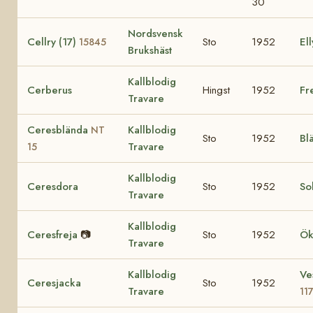
30
Nordsvensk
Cellry (17)
Sto
1952
Ell
15845
Brukshäst
Kallblodig
Cerberus
Hingst
1952
Fr
Travare
Ceresblända
Kallblodig
NT
Sto
1952
Bl
Travare
15
Kallblodig
Ceresdora
Sto
1952
So
Travare
Kallblodig
Ceresfreja
📷
Sto
1952
Ök
Travare
Kallblodig
Ve
Ceresjacka
Sto
1952
Travare
11