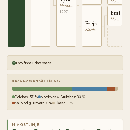
Nordsvensk Brukshäst
16
Nordsvensk Brukshäst
Emir
1927
Nordsvensk Brukshäst
Freja
Nordsvensk Brukshäst
Foto finns i databasen
RASSAMMANSÄTTNING
Dölehäst 57 %
Nordsvensk Brukshäst 33 %
Kallblodig Travare 7 %
Okänd 3 %
HINGSTLINJE