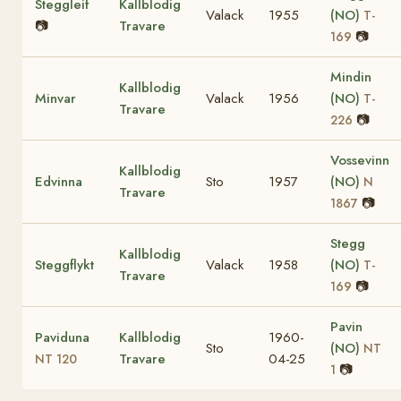
Steggleif
Kallblodig
Valack
1955
(NO)
T-
📷
Travare
📷
169
Mindin
Kallblodig
Minvar
Valack
1956
(NO)
T-
Travare
📷
226
Vossevinn
Kallblodig
Edvinna
Sto
1957
(NO)
N
Travare
📷
1867
Stegg
Kallblodig
Steggflykt
Valack
1958
(NO)
T-
Travare
📷
169
Pavin
Paviduna
Kallblodig
1960-
Sto
(NO)
NT
Travare
04-25
NT 120
📷
1