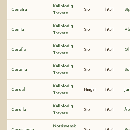
Kallblodig
Cenatra
Sto
1951
St
Travare
Kallblodig
Cenita
Sto
1951
Vå
Travare
Kallblodig
Cerafia
Sto
1951
Gl
Travare
Kallblodig
Cerania
Sto
1951
Sol
Travare
Kallblodig
Cereal
Hingst
1951
Jar
Travare
Kallblodig
Cerella
Sto
1951
Åb
Travare
Nordsvensk
Ceres Jenta
Sto
1951
Pel