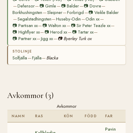
Defensor
📷
Gimle
📷
Balder
📷
Dovre
—
—
—
—
—
Borkhushingsten
Sleipner
Forbrigd
📷
Veikle Balder
—
—
—
Segalstadhingsten
Huseby-Odin
Odin xx
—
—
—
—
📷
Partisan xx
📷
Walton xx
📷
Sir Peter Teazle xx
—
—
—
📷
Highflyer xx
📷
Herod xx
📷
Tartar xx
—
—
—
📷
Partner xx
Jigg xx
📷
Byerley Turk ox
—
—
STOLINJE
Solfjälla
Fjälla
Blacka
—
—
Avkommor (3)
Avkommor
NAMN
RAS
KÖN
FÖDD
FAR
Pavin
Kallblodig