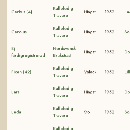
Kallblodig
Cerkus (4)
Hingst
1952
La
Travare
Kallblodig
Cerolus
Hingst
1952
Sol
Travare
Ej
Nordsvensk
Hingst
1952
Do
färdigregistrerad
Brukshäst
Kallblodig
Fixen (42)
Valack
1952
Lil
Travare
Kallblodig
Lars
Hingst
1952
Do
Travare
Kallblodig
Leda
Sto
1952
So
Travare
Kallblodig