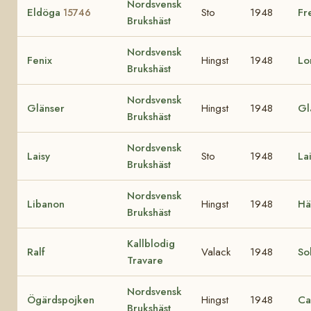
Nordsvensk
Eldöga
Sto
1948
Fr
15746
Brukshäst
Nordsvensk
Fenix
Hingst
1948
Lo
Brukshäst
Nordsvensk
Glänser
Hingst
1948
Gl
Brukshäst
Nordsvensk
Laisy
Sto
1948
La
Brukshäst
Nordsvensk
Libanon
Hingst
1948
Hä
Brukshäst
Kallblodig
Ralf
Valack
1948
So
Travare
Nordsvensk
Ögärdspojken
Hingst
1948
Ca
Brukshäst