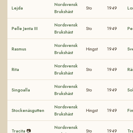
Nordsvensk
Lejda
Sto
1949
Lo
Brukshäst
Nordsvensk
Pelle Jenta III
Sto
1949
Pel
Brukshäst
Nordsvensk
Rasmus
Hingst
1949
Sv
Brukshäst
Nordsvensk
Rita
Sto
1949
Rä
Brukshäst
Nordsvensk
Singoalla
Sto
1949
So
Brukshäst
Nordsvensk
Stockenäsgutten
Hingst
1949
Fi
Brukshäst
Nordsvensk
Tracita
📷
Sto
1949
Tr