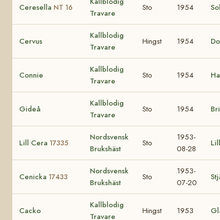
Kallblodig
Ceresella
Sto
1954
Sol
NT 16
Travare
Kallblodig
Cervus
Hingst
1954
Do
Travare
Kallblodig
Connie
Sto
1954
Ha
Travare
Kallblodig
Gideå
Sto
1954
Bri
Travare
Nordsvensk
1953-
Lill Cera
Sto
Lil
17335
Brukshäst
08-28
Nordsvensk
1953-
Cenicka
Sto
St
17433
Brukshäst
07-20
Kallblodig
Cacko
Hingst
1953
Gl
Travare