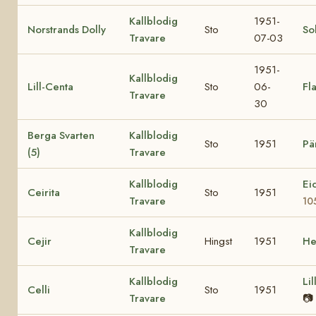
Kallblodig
1951-
Norstrands Dolly
Sto
So
Travare
07-03
1951-
Kallblodig
Lill-Centa
Sto
06-
Fl
Travare
30
Berga Svarten
Kallblodig
Sto
1951
Pä
(5)
Travare
Kallblodig
Ei
Ceirita
Sto
1951
Travare
10
Kallblodig
Cejir
Hingst
1951
He
Travare
Kallblodig
Li
Celli
Sto
1951
Travare
📷