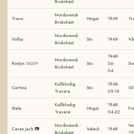
Brukshäst
Nordsvensk
Travo
Hingst
1949
Tr
Brukshäst
Nordsvensk
Vollsy
Sto
1949
Vå
Brukshäst
1948-
Nordsvensk
Roslyn
Sto
06-
Sv
16039
Brukshäst
04
Kallblodig
1948-
Certina
Sto
Gl
Travare
05-15
Kallblodig
1948-
Stale
Hingst
Fi
Travare
04-22
Nordsvensk
Ve
Ceres Jack
📷
Valack
1948
Brukshäst
11