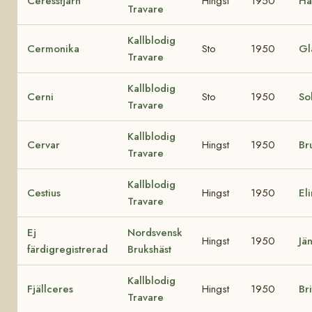
Ceresstjärn
Hingst
1950
Ha
Travare
Kallblodig
Cermonika
Sto
1950
Gl
Travare
Kallblodig
Cerni
Sto
1950
So
Travare
Kallblodig
Cervar
Hingst
1950
Br
Travare
Kallblodig
Cestius
Hingst
1950
El
Travare
Ej
Nordsvensk
Hingst
1950
Jä
färdigregistrerad
Brukshäst
Kallblodig
Fjällceres
Hingst
1950
Br
Travare