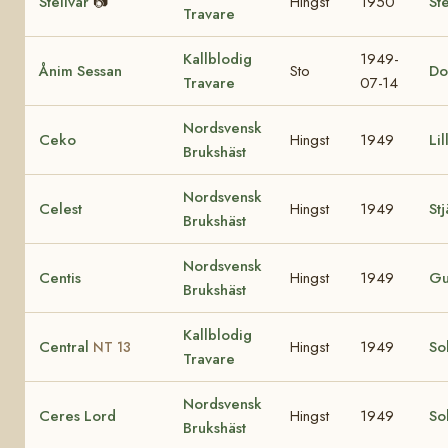
Stellvar
📷
Hingst
1950
Ste
Travare
Kallblodig
1949-
Ånim Sessan
Sto
Do
Travare
07-14
Nordsvensk
Ceko
Hingst
1949
Lil
Brukshäst
Nordsvensk
Celest
Hingst
1949
St
Brukshäst
Nordsvensk
Centis
Hingst
1949
Gu
Brukshäst
Kallblodig
Central
Hingst
1949
So
NT 13
Travare
Nordsvensk
Ceres Lord
Hingst
1949
So
Brukshäst