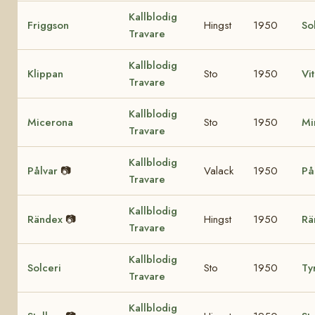
Kallblodig
Friggson
Hingst
1950
So
Travare
Kallblodig
Klippan
Sto
1950
Vi
Travare
Kallblodig
Micerona
Sto
1950
Mi
Travare
Kallblodig
Pålvar
📷
Valack
1950
På
Travare
Kallblodig
Rändex
📷
Hingst
1950
Rä
Travare
Kallblodig
Solceri
Sto
1950
Ty
Travare
Kallblodig