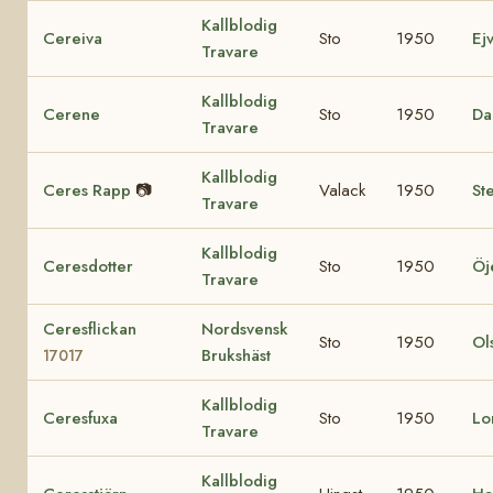
Kallblodig
Cereiva
Sto
1950
Ej
Travare
Kallblodig
Cerene
Sto
1950
Da
Travare
Kallblodig
Ceres Rapp
📷
Valack
1950
St
Travare
Kallblodig
Ceresdotter
Sto
1950
Öj
Travare
Ceresflickan
Nordsvensk
Sto
1950
Ol
Brukshäst
17017
Kallblodig
Ceresfuxa
Sto
1950
Lo
Travare
Kallblodig