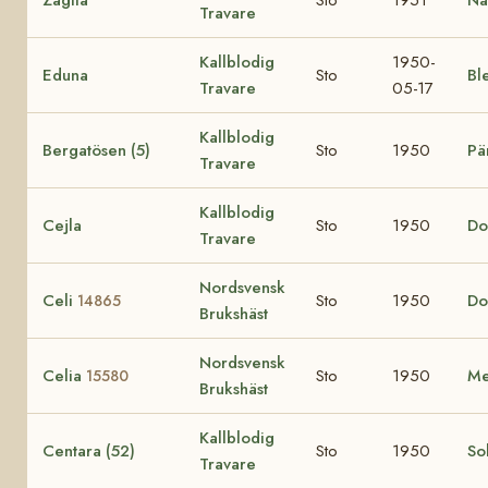
Travare
Kallblodig
1950-
Eduna
Sto
Bl
Travare
05-17
Kallblodig
Bergatösen (5)
Sto
1950
Pä
Travare
Kallblodig
Cejla
Sto
1950
Do
Travare
Nordsvensk
Celi
Sto
1950
Do
14865
Brukshäst
Nordsvensk
Celia
Sto
1950
Me
15580
Brukshäst
Kallblodig
Centara (52)
Sto
1950
So
Travare