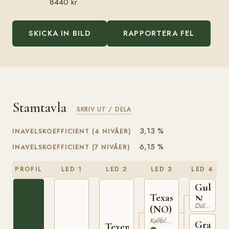
8440 kr
SKICKA IN BILD
RAPPORTERA FEL
Stamtavla
SKRIV UT / DELA
3,13 %
INAVELSKOEFFICIENT (4 NIVÅER)
6,15 %
INAVELSKOEFFICIENT (7 NIVÅER)
PROFIL
LED 1
LED 2
LED 3
LED 4
Gubbe
Texas
N
Dölehäst
(NO)
692
Kallblodig Travare
Granhi
Texen