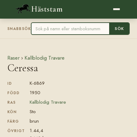
Häststam
SÖK
SNABBSÖK
Raser
›
Kallblodig Travare
Ceressa
K-6869
ID
1950
FÖDD
Kallblodig Travare
RAS
Sto
KÖN
brun
FÄRG
1.44,4
ÖVRIGT