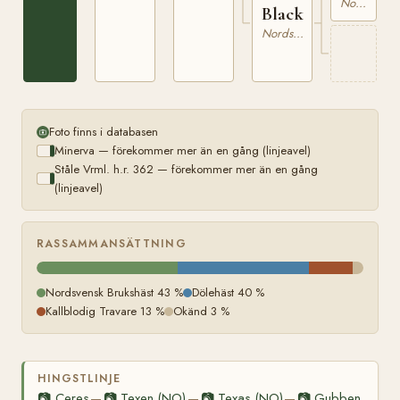
Nordsvensk Brukshäst
Blacka
Nordsvensk Brukshäst
Foto finns i databasen
Minerva — förekommer mer än en gång (linjeavel)
Ståle Vrml. h.r. 362 — förekommer mer än en gång
(linjeavel)
RASSAMMANSÄTTNING
Nordsvensk Brukshäst 43 %
Dölehäst 40 %
Kallblodig Travare 13 %
Okänd 3 %
HINGSTLINJE
📷
Ceres
📷
Texen (NO)
📷
Texas (NO)
📷
Gubben
—
—
—