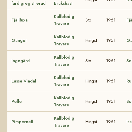
färdigregistrerad
Brukshäst
Kallblodig
Fjällfuxa
Sto
1951
Fj
Travare
Kallblodig
Ganger
Hingst
1951
G
Travare
Kallblodig
Ingegärd
Sto
1951
So
Travare
Kallblodig
Lasse Viadal
Hingst
1951
Ru
Travare
Kallblodig
Pelle
Hingst
1951
So
Travare
Kallblodig
Pimpernell
Hingst
1951
Is
Travare