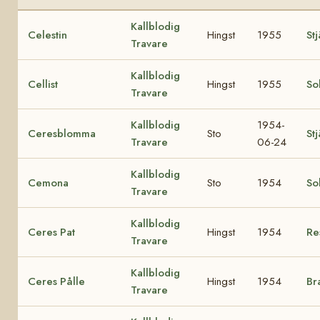
Kallblodig
Celestin
Hingst
1955
St
Travare
Kallblodig
Cellist
Hingst
1955
Sol
Travare
Kallblodig
1954-
Ceresblomma
Sto
St
Travare
06-24
Kallblodig
Cemona
Sto
1954
So
Travare
Kallblodig
Ceres Pat
Hingst
1954
Re
Travare
Kallblodig
Ceres Pålle
Hingst
1954
Br
Travare