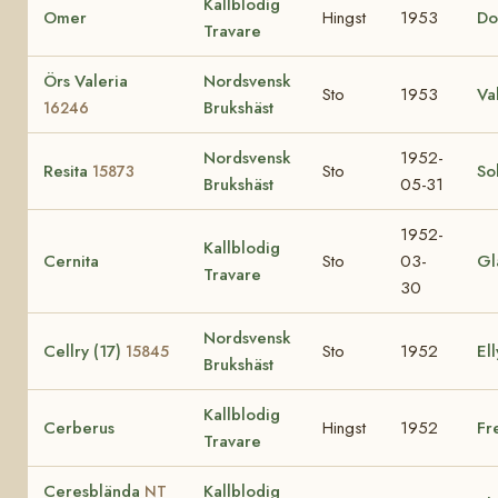
Kallblodig
Omer
Hingst
1953
Do
Travare
Örs Valeria
Nordsvensk
Sto
1953
Va
Brukshäst
16246
Nordsvensk
1952-
Resita
Sto
So
15873
Brukshäst
05-31
1952-
Kallblodig
Cernita
Sto
03-
Gl
Travare
30
Nordsvensk
Cellry (17)
Sto
1952
Ell
15845
Brukshäst
Kallblodig
Cerberus
Hingst
1952
Fr
Travare
Ceresblända
Kallblodig
NT