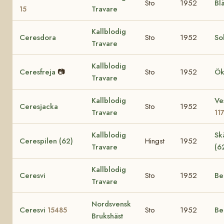
Sto
1952
Bl
Travare
15
Kallblodig
Ceresdora
Sto
1952
So
Travare
Kallblodig
Ceresfreja
📷
Sto
1952
Ök
Travare
Kallblodig
Ve
Ceresjacka
Sto
1952
Travare
11
Kallblodig
Sk
Cerespilen (62)
Hingst
1952
Travare
(6
Kallblodig
Ceresvi
Sto
1952
Be
Travare
Nordsvensk
Ceresvi
Sto
1952
Be
15485
Brukshäst