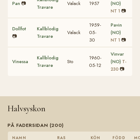
Pan
📷
Valack
1957
(NO)
Travare
📷
NT 1
1959-
Pavin
Dollfot
Kallblodig
Valack
05-
(NO)
📷
Travare
30
📷
NT 1
Vinvar
Kallblodig
1960-
Vinessa
Sto
(NO)
T-
Travare
05-12
📷
230
Halvsyskon
PÅ FADERSIDAN (200)
NAMN
RAS
KÖN
FÖDD
M