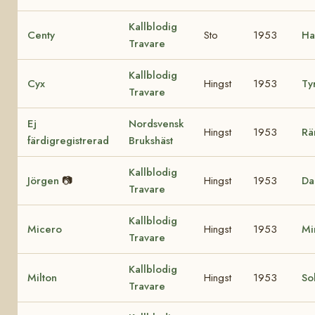
Kallblodig
Centy
Sto
1953
Ha
Travare
Kallblodig
Cyx
Hingst
1953
Ty
Travare
Ej
Nordsvensk
Hingst
1953
Rä
färdigregistrerad
Brukshäst
Kallblodig
Jörgen
📷
Hingst
1953
Da
Travare
Kallblodig
Micero
Hingst
1953
Mi
Travare
Kallblodig
Milton
Hingst
1953
So
Travare