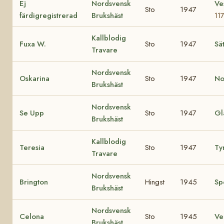
Ej
Nordsvensk
Ve
Sto
1947
färdigregistrerad
Brukshäst
11
Kallblodig
Fuxa W.
Sto
1947
Sä
Travare
Nordsvensk
Oskarina
Sto
1947
No
Brukshäst
Nordsvensk
Se Upp
Sto
1947
Gl
Brukshäst
Kallblodig
Teresia
Sto
1947
Ty
Travare
Nordsvensk
Brington
Hingst
1945
Sp
Brukshäst
Nordsvensk
Celona
Sto
1945
V
Brukshäst