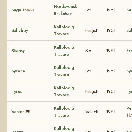
Nordsvensk
Saga
Sto
1951
Se
15489
Brukshäst
Kallblodig
Sallyboy
Hingst
1951
Sal
Travare
Kallblodig
Skansy
Sto
1951
Fr
Travare
Kallblodig
Syrena
Sto
1951
Sy
Travare
Kallblodig
Tyrus
Hingst
1951
Ty
Travare
Kallblodig
Ve
Vester
📷
Valack
1951
Travare
11
Kallblodig
Zagita
Sto
1951
Na