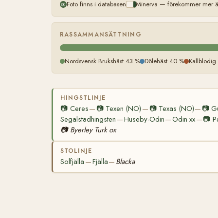
Foto finns i databasen
Minerva — förekommer mer än
RASSAMMANSÄTTNING
Nordsvensk Brukshäst 43 %
Dölehäst 40 %
Kallblodig
HINGSTLINJE
📷
Ceres
📷
Texen (NO)
📷
Texas (NO)
📷
G
—
—
—
Segalstadhingsten
Huseby-Odin
Odin xx
📷
P
—
—
—
📷
Byerley Turk ox
STOLINJE
Solfjälla
Fjälla
Blacka
—
—