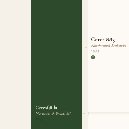
Ceres 883
Nordsvensk Brukshäst
1928
Ceresfjälla
Nordsvensk Brukshäst
1948