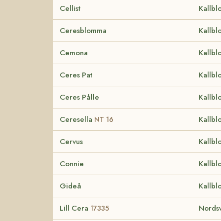
Cellist
Kallbl
Ceresblomma
Kallbl
Cemona
Kallbl
Ceres Pat
Kallbl
Ceres Pålle
Kallbl
Ceresella
Kallbl
NT 16
Cervus
Kallbl
Connie
Kallbl
Gideå
Kallbl
Lill Cera
Nordsv
17335