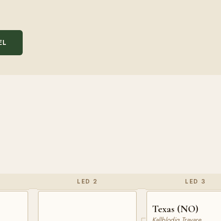
EL
LED 2
LED 3
Texas (NO)
Kallblodig Travare