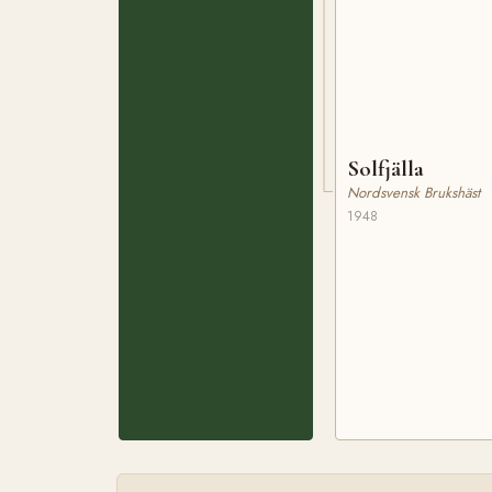
Solfjälla
Nordsvensk Brukshäst
1948