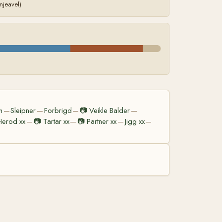
njeavel)
n
Sleipner
Forbrigd
📷
Veikle Balder
—
—
—
—
Herod xx
📷
Tartar xx
📷
Partner xx
Jigg xx
—
—
—
—