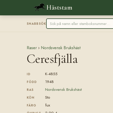
Häststam
SNABBSÖK
Raser
›
Nordsvensk Brukshäst
Ceresfjälla
K-4855
ID
1948
FÖDD
Nordsvensk Brukshäst
RAS
Sto
KÖN
fux
FÄRG
2.00,4