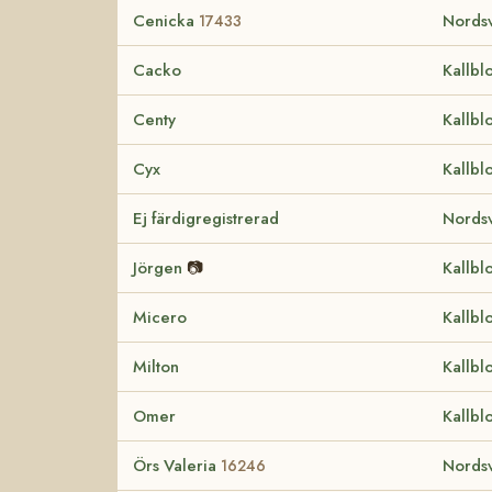
Cenicka
Nordsv
17433
Cacko
Kallbl
Centy
Kallbl
Cyx
Kallbl
Ej färdigregistrerad
Nordsv
Jörgen
📷
Kallbl
Micero
Kallbl
Milton
Kallbl
Omer
Kallbl
Örs Valeria
Nordsv
16246