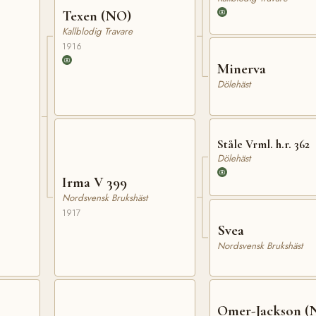
Texen (NO)
Kallblodig Travare
1916
Minerva
Dölehäst
Ståle Vrml. h.r. 362
Dölehäst
Irma V 399
Nordsvensk Brukshäst
1917
Svea
Nordsvensk Brukshäst
Omer-Jackson (