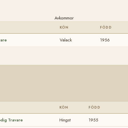
Avkommor
KÖN
FÖDD
vare
Valack
1956
KÖN
FÖDD
odig Travare
Hingst
1955