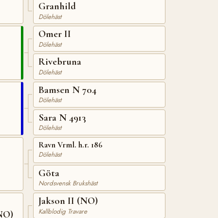
Granhild
Dölehäst
Omer II
Dölehäst
Rivebruna
Dölehäst
Bamsen N 704
Dölehäst
Sara N 4913
Dölehäst
Ravn Vrml. h.r. 186
Dölehäst
Göta
Nordsvensk Brukshäst
Jakson II (NO)
Kallblodig Travare
NO)