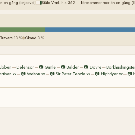
 en gång (linjeavel)
Ståle Vrml. h.r. 362 — förekommer mer än en gång (li
 Travare 13 %
Okänd 3 %
ubben
Defensor
📷
Gimle
📷
Balder
📷
Dovre
Borkhushingste
—
—
—
—
—
artisan xx
📷
Walton xx
📷
Sir Peter Teazle xx
📷
Highflyer xx
📷
—
—
—
—