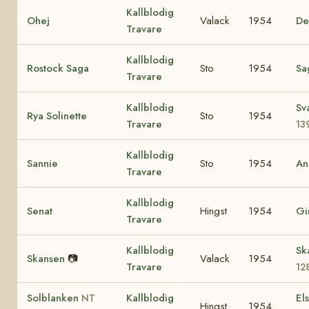
Kallblodig
Ohej
Valack
1954
De
Travare
Kallblodig
Rostock Saga
Sto
1954
Sa
Travare
Kallblodig
Sv
Rya Solinette
Sto
1954
Travare
13
Kallblodig
Sannie
Sto
1954
An
Travare
Kallblodig
Senat
Hingst
1954
Gi
Travare
Kallblodig
Sk
Skansen
📷
Valack
1954
Travare
12
Solblanken
Kallblodig
El
NT
Hingst
1954