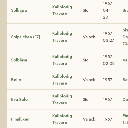
1957-
Kallblodig
Solkajsa
Sto
04-
Br
Travare
20
Sk
Kallblodig
1957-
Solpricken (17)
Valack
Do
Travare
03-27
73
Kallblodig
1957-
Solbläsa
Sto
Va
Travare
02-08
Kallblodig
Bello
Valack
1957
Be
Travare
Kallblodig
Eva Solo
Sto
1957
Do
Travare
Kallblodig
Fi
Finnfuxen
Valack
1957
Travare
14