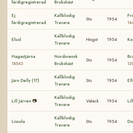
färdigregistrerad
Brukshäst
Ej
Kallblodig
Fr
Sto
1954
färdigregistrerad
Travare
14
Kallblodig
Elsol
Hingst
1954
Ko
Travare
Hagastjärna
Nordsvensk
Br
Sto
1954
Brukshäst
18543
13
Kallblodig
Järn Delly (17)
Sto
1954
Ell
Travare
Kallblodig
Lill Järven
📷
Valack
1954
Lil
Travare
Kallblodig
Lissola
Sto
1954
Do
Travare