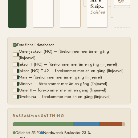
Sto e
Dölehäst
395
Sleipner
N 395
Dölehäst
Foto finns i databasen
Omer-Jackson (NO) — förekommer mer än en gång
(linjeavel)
Jakson II (NO) — förekommer mer än en gång (linjeavel)
Jakson (NO) T-42 — förekommer mer än en gång (linjeavel)
Maia — förekommer mer än en gång (linjeavel)
Minerva — förekommer mer än en gång (linjeavel)
Omer II — förekommer mer än en gång (linjeavel)
Rivebruna — förekommer mer än en gång (linjeavel)
RASSAMMANSÄTTNING
Dölehäst 53 %
Nordsvensk Brukshäst 23 %