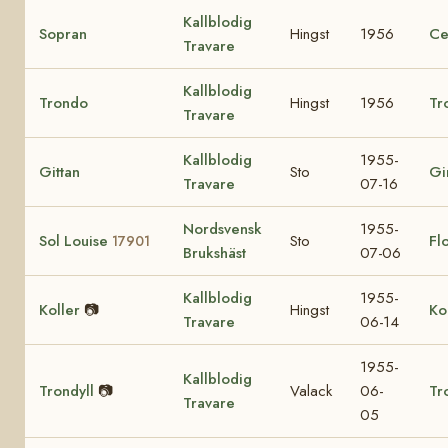
Kallblodig
Sopran
Hingst
1956
Ce
Travare
Kallblodig
Trondo
Hingst
1956
Tr
Travare
Kallblodig
1955-
Gittan
Sto
Gi
Travare
07-16
Nordsvensk
1955-
Sol Louise
Sto
Fl
17901
Brukshäst
07-06
Kallblodig
1955-
Koller
📷
Hingst
Ko
Travare
06-14
1955-
Kallblodig
Trondyll
📷
Valack
06-
Tr
Travare
05