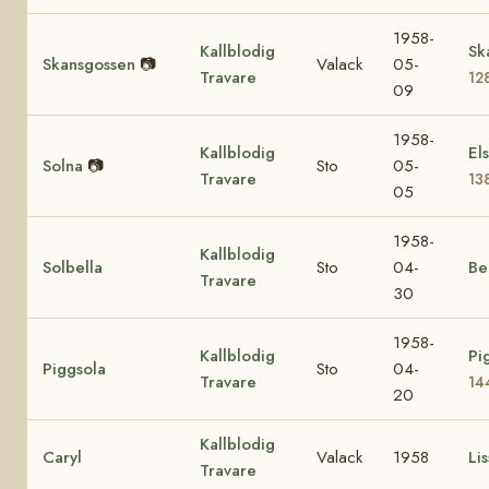
1958-
Kallblodig
Sk
Skansgossen
📷
Valack
05-
Travare
12
09
1958-
Kallblodig
El
Solna
📷
Sto
05-
Travare
13
05
1958-
Kallblodig
Solbella
Sto
04-
Be
Travare
30
1958-
Kallblodig
Pi
Piggsola
Sto
04-
Travare
14
20
Kallblodig
Caryl
Valack
1958
Lis
Travare