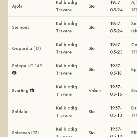
Kallblodig
1957-
Aj
Ajola
Sto
Travare
05-24
13
Kallblodig
1957-
Se
Seimona
Sto
Travare
05-24
(N
Kallblodig
1957-
Ce
Gepardia (17)
Sto
Travare
05-23
15
Solepa
Kallblodig
1957-
NT 149
Sto
E
📷
Travare
05-18
Kallblodig
1957-
Svarting
📷
Valack
Sv
Travare
05-15
Kallblodig
1957-
Da
Soldala
Sto
Travare
05-13
14
Kallblodig
1957-
Solsexan (17)
Sto
Ell
Travare
05-13