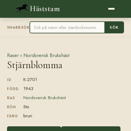
Häststam
SÖK
SNABBSÖK
Raser
›
Nordsvensk Brukshäst
Stjärnblomma
K-2701
ID
1943
FÖDD
Nordsvensk Brukshäst
RAS
Sto
KÖN
brun
FÄRG