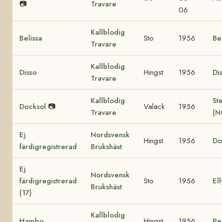
📷
Travare
06
Kallblodig
Belissa
Sto
1956
Be
Travare
Kallblodig
Disso
Hingst
1956
Di
Travare
Kallblodig
St
Docksol
📷
Valack
1956
Travare
(N
Ej
Nordsvensk
Hingst
1956
Do
färdigregistrerad
Brukshäst
Ej
Nordsvensk
färdigregistrerad
Sto
1956
Ell
Brukshäst
(17)
Kallblodig
Hambo
Hingst
1956
Pe