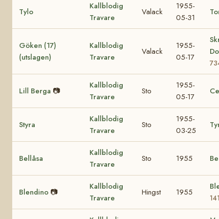
Kallblodig
1955-
Tylo
Valack
To
Travare
05-31
Sk
Göken (17)
Kallblodig
1955-
Valack
Do
(utslagen)
Travare
05-17
73
Kallblodig
1955-
Lill Berga
📷
Sto
Ce
Travare
05-17
Kallblodig
1955-
Styra
Sto
Ty
Travare
03-25
Kallblodig
Bellåsa
Sto
1955
Be
Travare
Kallblodig
Ble
Blendino
📷
Hingst
1955
Travare
14