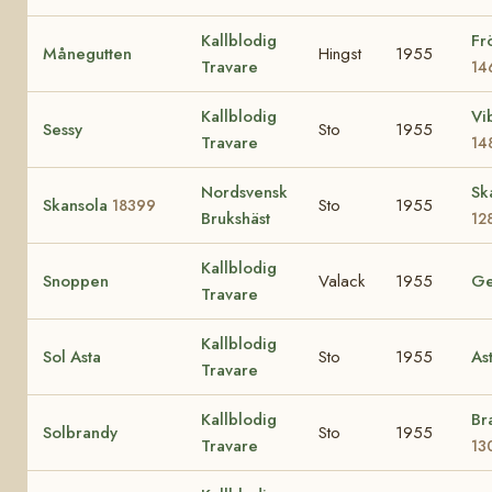
Kallblodig
Fr
Månegutten
Hingst
1955
Travare
14
Kallblodig
Vi
Sessy
Sto
1955
Travare
14
Nordsvensk
Sk
Skansola
Sto
1955
18399
Brukshäst
12
Kallblodig
Snoppen
Valack
1955
Ge
Travare
Kallblodig
Sol Asta
Sto
1955
As
Travare
Kallblodig
Br
Solbrandy
Sto
1955
Travare
13