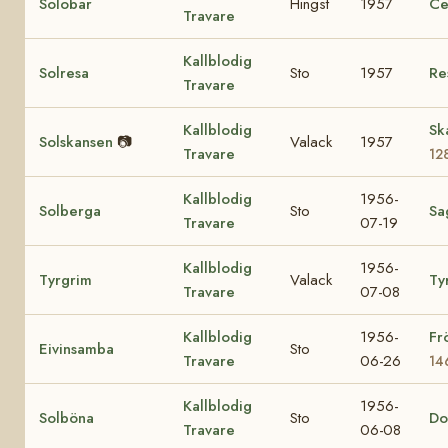
Solobar
Hingst
1957
Ce
Travare
Kallblodig
Solresa
Sto
1957
Re
Travare
Kallblodig
Sk
Solskansen
📷
Valack
1957
Travare
12
Kallblodig
1956-
Solberga
Sto
Sa
Travare
07-19
Kallblodig
1956-
Tyrgrim
Valack
Ty
Travare
07-08
Kallblodig
1956-
Fr
Eivinsamba
Sto
Travare
06-26
14
Kallblodig
1956-
Solböna
Sto
Do
Travare
06-08