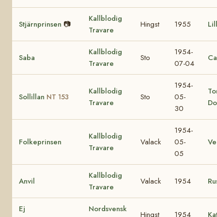
Kallblodig
Stjärnprinsen
📷
Hingst
1955
Li
Travare
Kallblodig
1954-
Saba
Sto
Ca
Travare
07-04
1954-
Kallblodig
To
Sollillan
Sto
05-
NT 153
Travare
Do
30
1954-
Kallblodig
Folkeprinsen
Valack
05-
V
Travare
05
Kallblodig
Anvil
Valack
1954
Ru
Travare
Ej
Nordsvensk
Hingst
1954
Ka