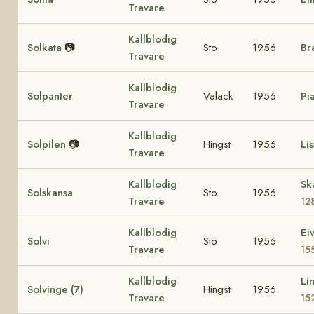
Travare
Kallblodig
Solkata
📷
Sto
1956
Br
Travare
Kallblodig
Solpanter
Valack
1956
Pi
Travare
Kallblodig
Solpilen
📷
Hingst
1956
Lis
Travare
Kallblodig
Sk
Solskansa
Sto
1956
Travare
12
Kallblodig
Ei
Solvi
Sto
1956
Travare
15
Kallblodig
Li
Solvinge (7)
Hingst
1956
Travare
15