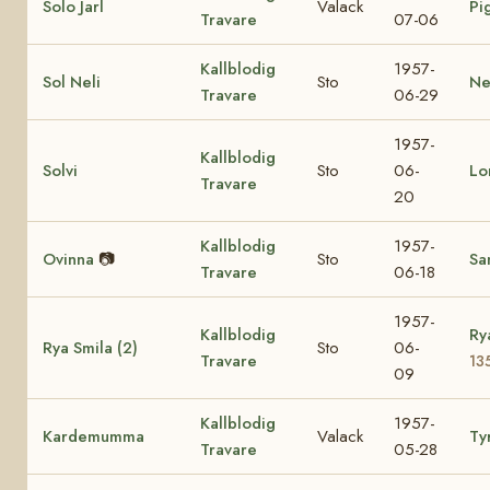
Solo Jarl
Valack
Pi
Travare
07-06
Kallblodig
1957-
Sol Neli
Sto
Ne
Travare
06-29
1957-
Kallblodig
Solvi
Sto
06-
Lo
Travare
20
Kallblodig
1957-
Ovinna
📷
Sto
Sa
Travare
06-18
1957-
Kallblodig
Ry
Rya Smila (2)
Sto
06-
Travare
13
09
Kallblodig
1957-
Kardemumma
Valack
Ty
Travare
05-28