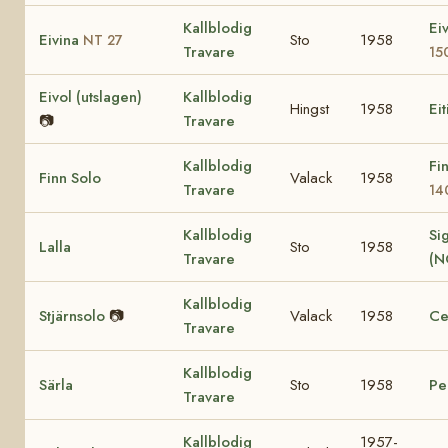
Kallblodig
Ei
Eivina
Sto
1958
NT 27
Travare
15
Eivol (utslagen)
Kallblodig
Hingst
1958
Eit
📷
Travare
Kallblodig
Fi
Finn Solo
Valack
1958
Travare
14
Kallblodig
Sig
Lalla
Sto
1958
Travare
(N
Kallblodig
Stjärnsolo
📷
Valack
1958
Ce
Travare
Kallblodig
Särla
Sto
1958
Pe
Travare
Kallblodig
1957-