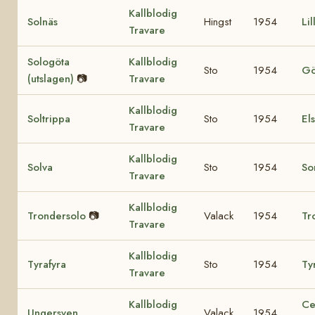
Kallblodig
Solnäs
Hingst
1954
Li
Travare
Sologöta
Kallblodig
Sto
1954
Gö
(utslagen)
📷
Travare
Kallblodig
Soltrippa
Sto
1954
El
Travare
Kallblodig
Solva
Sto
1954
So
Travare
Kallblodig
Trondersolo
📷
Valack
1954
Tr
Travare
Kallblodig
Tyrafyra
Sto
1954
Tyr
Travare
Kallblodig
Ce
Ungersven
Valack
1954