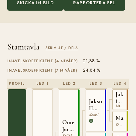
SKICKA IN BILD
RAPPORTERA FEL
Stamtavla
SKRIV UT / DELA
21,88 %
INAVELSKOEFFICIENT (4 NIVÅER)
24,84 %
INAVELSKOEFFICIENT (7 NIVÅER)
PROFIL
LED 1
LED 2
LED 3
LED 4
Jakson
Jakson
(NO)
Kallblodig Travare
II
T-
(NO)
42
Kallblodig Travare
Maia
Omer-
Dölehäst
Jackson
Kallblodig Travare