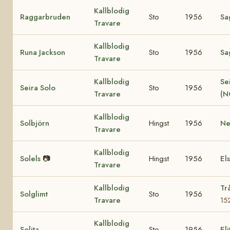
Kallblodig
Raggarbruden
Sto
1956
Sa
Travare
Kallblodig
Runa Jackson
Sto
1956
Sa
Travare
Kallblodig
Se
Seira Solo
Sto
1956
Travare
(N
Kallblodig
Solbjörn
Hingst
1956
Ne
Travare
Kallblodig
Solels
📷
Hingst
1956
El
Travare
Kallblodig
Tr
Solglimt
Sto
1956
Travare
15
Kallblodig
Solita
Sto
1956
El