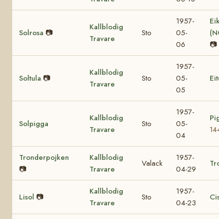
1957-
Ei
Kallblodig
Solrosa
📷
Sto
05-
(N
Travare
06
📷
1957-
Kallblodig
Soltula
📷
Sto
05-
Eit
Travare
05
1957-
Kallblodig
Pi
Solpigga
Sto
05-
Travare
14
04
Tronderpojken
Kallblodig
1957-
Valack
Tr
📷
Travare
04-29
Kallblodig
1957-
Lisol
📷
Sto
Ci
Travare
04-23