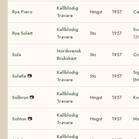
Kallblodig
Rya Piero
Hingst
1957
Ce
Travare
Kallblodig
Sv
Rya Solett
Sto
1957
Travare
13
Nordsvensk
Sola
Sto
1957
Ci
Brukshäst
Kallblodig
Sig
Solatla
📷
Sto
1957
Travare
(N
Kallblodig
Solbrun
📷
Hingst
1957
Ko
Travare
Kallblodig
Soliton
📷
Hingst
1957
Me
Travare
Kallblodig