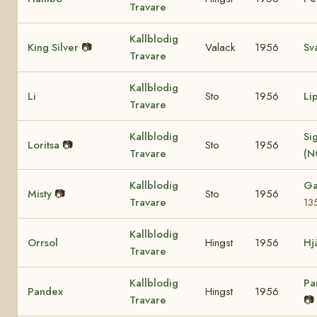
Travare
Kallblodig
King Silver
📷
Valack
1956
Sv
Travare
Kallblodig
Li
Sto
1956
Li
Travare
Kallblodig
Sig
Loritsa
📷
Sto
1956
Travare
(N
Kallblodig
Ga
Misty
📷
Sto
1956
Travare
13
Kallblodig
Orrsol
Hingst
1956
Hj
Travare
Kallblodig
Pa
Pandex
Hingst
1956
Travare
📷