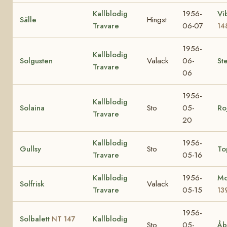
Kallblodig
1956-
Vi
Sälle
Hingst
Travare
06-07
14
1956-
Kallblodig
Solgusten
Valack
06-
Ste
Travare
06
1956-
Kallblodig
Solaina
Sto
05-
Ro
Travare
20
Kallblodig
1956-
Gullsy
Sto
To
Travare
05-16
Kallblodig
1956-
Mo
Solfrisk
Valack
Travare
05-15
13
1956-
Solbalett
Kallblodig
NT 147
Sto
05-
Åb