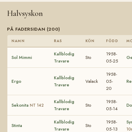
Halvsyskon
PÅ FADERSIDAN (200)
NAMN
RAS
KÖN
FÖDD
M
Kallblodig
1958-
Sol Mimmi
Sto
Ge
Travare
05-25
1958-
Kallblodig
Ergo
Valack
05-
Re
Travare
20
Kallblodig
1958-
Sekonita
Sto
Do
NT 142
Travare
05-14
Kallblodig
1958-
Sy
Stinta
Sto
Travare
05-13
10