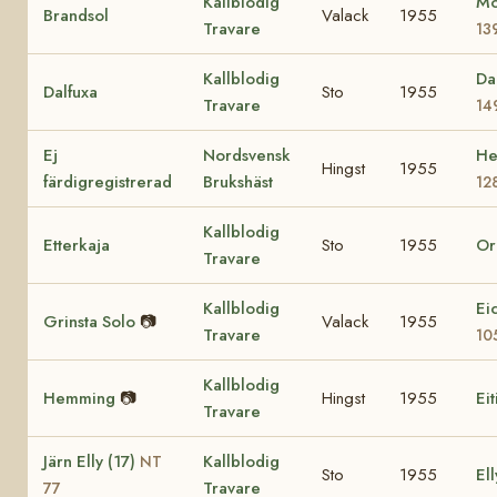
Kallblodig
Mo
Brandsol
Valack
1955
Travare
13
Kallblodig
Da
Dalfuxa
Sto
1955
Travare
14
Ej
Nordsvensk
He
Hingst
1955
färdigregistrerad
Brukshäst
12
Kallblodig
Etterkaja
Sto
1955
Or
Travare
Kallblodig
Ei
Grinsta Solo
📷
Valack
1955
Travare
10
Kallblodig
Hemming
📷
Hingst
1955
Eit
Travare
Järn Elly (17)
Kallblodig
NT
Sto
1955
Ell
Travare
77