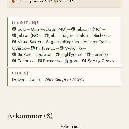
Kallblodig Travare 20 %
Okänd 3 %
HINGSTLINJE
📷
Solo
Omer-Jackson (NO)
📷
Jakson II (NO)
—
—
—
📷
Jakson (NO)
📷
Jak
Fridtjov
Balder
Rimfakse
—
—
—
—
—
📷
Veikle Balder
Segalstadhingsten
Huseby-Odin
—
—
—
Odin xx
📷
Partisan xx
📷
Walton xx
—
—
—
📷
Sir Peter Teazle xx
📷
Highflyer xx
📷
Herod xx
—
—
—
📷
Tartar xx
📷
Partner xx
Jigg xx
📷
Byerley Turk ox
—
—
—
STOLINJE
Docka
Docka
Sto e Sleipner N 395
—
—
Avkommor (8)
Avkommor