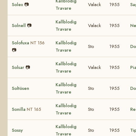
Kallblodig
Solex
📷
Valack
1955
Sa
Travare
Kallblodig
Solnell
📷
Valack
1955
Nel
Travare
Solofuxa
Kallblodig
NT 156
Sto
1955
Do
📷
Travare
Kallblodig
Solsar
📷
Valack
1955
Pia
Travare
Kallblodig
Soltösen
Sto
1955
Do
Travare
Kallblodig
Sonilla
Sto
1955
Re
NT 165
Travare
Kallblodig
Sossy
Sto
1955
Ti
Travare