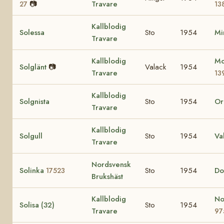
📷
Travare
27
13
Kallblodig
Solessa
Sto
1954
Mi
Travare
Kallblodig
Mo
Solglänt
📷
Valack
1954
Travare
13
Kallblodig
Solgnista
Sto
1954
Or
Travare
Kallblodig
Solgull
Sto
1954
Va
Travare
Nordsvensk
Solinka
Sto
1954
Do
17523
Brukshäst
Kallblodig
No
Solisa (32)
Sto
1954
Travare
97