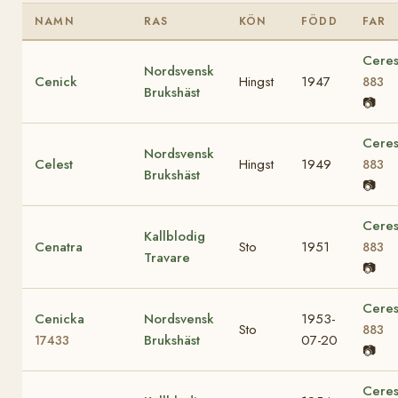
NAMN
RAS
KÖN
FÖDD
FAR
Cere
Nordsvensk
Cenick
Hingst
1947
883
Brukshäst
📷
Cere
Nordsvensk
Celest
Hingst
1949
883
Brukshäst
📷
Cere
Kallblodig
Cenatra
Sto
1951
883
Travare
📷
Cere
Cenicka
Nordsvensk
1953-
Sto
883
Brukshäst
07-20
17433
📷
Cere