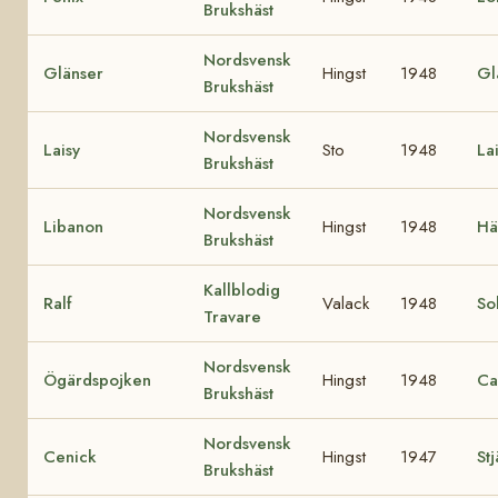
Brukshäst
Nordsvensk
Glänser
Hingst
1948
Gl
Brukshäst
Nordsvensk
Laisy
Sto
1948
La
Brukshäst
Nordsvensk
Libanon
Hingst
1948
Hä
Brukshäst
Kallblodig
Ralf
Valack
1948
So
Travare
Nordsvensk
Ögärdspojken
Hingst
1948
Ca
Brukshäst
Nordsvensk
Cenick
Hingst
1947
St
Brukshäst