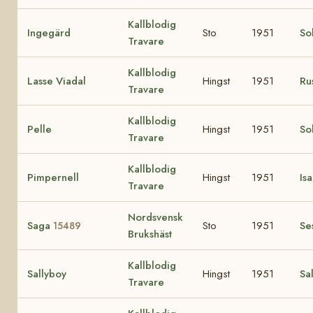
Kallblodig
Ingegärd
Sto
1951
So
Travare
Kallblodig
Lasse Viadal
Hingst
1951
Ru
Travare
Kallblodig
Pelle
Hingst
1951
So
Travare
Kallblodig
Pimpernell
Hingst
1951
Is
Travare
Nordsvensk
Saga
Sto
1951
Se
15489
Brukshäst
Kallblodig
Sallyboy
Hingst
1951
Sal
Travare