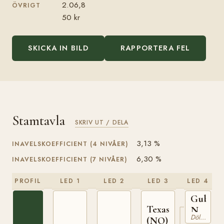
2.06,8
ÖVRIGT
50 kr
SKICKA IN BILD
RAPPORTERA FEL
Stamtavla
SKRIV UT / DELA
3,13 %
INAVELSKOEFFICIENT (4 NIVÅER)
6,30 %
INAVELSKOEFFICIENT (7 NIVÅER)
PROFIL
LED 1
LED 2
LED 3
LED 4
Gubbe
Texas
N
Dölehäst
(NO)
692