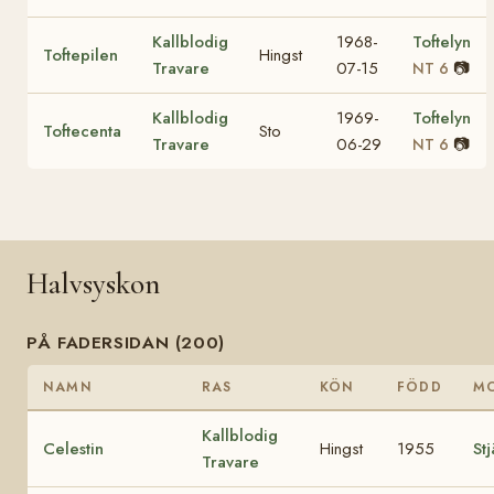
Kallblodig
1968-
Toftelyn
Toftepilen
Hingst
Travare
07-15
📷
NT 6
Kallblodig
1969-
Toftelyn
Toftecenta
Sto
Travare
06-29
📷
NT 6
Halvsyskon
PÅ FADERSIDAN (200)
NAMN
RAS
KÖN
FÖDD
M
Kallblodig
Celestin
Hingst
1955
St
Travare