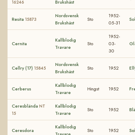
Brukshäst
16246
Nordsvensk
1952-
Resita
Sto
So
15873
Brukshäst
05-31
1952-
Kallblodig
Cernita
Sto
03-
Gl
Travare
30
Nordsvensk
Cellry (17)
Sto
1952
Ell
15845
Brukshäst
Kallblodig
Cerberus
Hingst
1952
Fr
Travare
Ceresblända
Kallblodig
NT
Sto
1952
Bl
Travare
15
Kallblodig
Ceresdora
Sto
1952
So
Travare