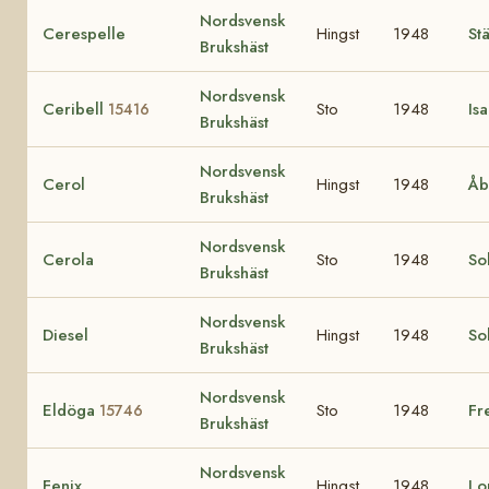
Nordsvensk
Cerespelle
Hingst
1948
Stä
Brukshäst
Nordsvensk
Ceribell
Sto
1948
Is
15416
Brukshäst
Nordsvensk
Cerol
Hingst
1948
Åb
Brukshäst
Nordsvensk
Cerola
Sto
1948
So
Brukshäst
Nordsvensk
Diesel
Hingst
1948
So
Brukshäst
Nordsvensk
Eldöga
Sto
1948
Fr
15746
Brukshäst
Nordsvensk
Fenix
Hingst
1948
Lo