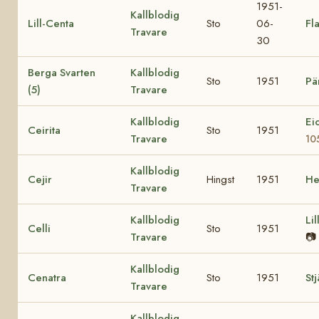
1951-
Kallblodig
Lill-Centa
Sto
06-
Fl
Travare
30
Berga Svarten
Kallblodig
Sto
1951
Pä
(5)
Travare
Kallblodig
Ei
Ceirita
Sto
1951
Travare
10
Kallblodig
Cejir
Hingst
1951
He
Travare
Kallblodig
Li
Celli
Sto
1951
Travare
📷
Kallblodig
Cenatra
Sto
1951
St
Travare
Kallblodig