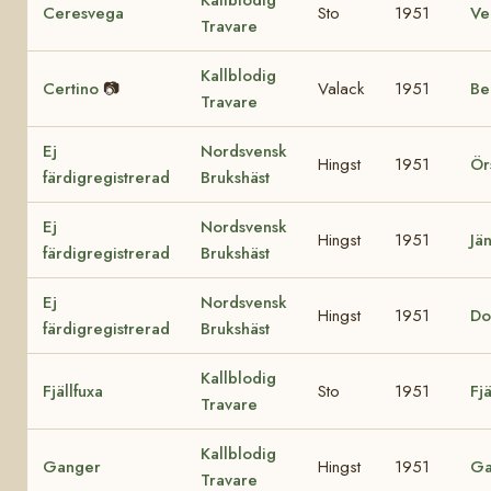
Ceresvega
Sto
1951
Ve
Travare
Kallblodig
Certino
📷
Valack
1951
Be
Travare
Ej
Nordsvensk
Hingst
1951
Ör
färdigregistrerad
Brukshäst
Ej
Nordsvensk
Hingst
1951
Jä
färdigregistrerad
Brukshäst
Ej
Nordsvensk
Hingst
1951
Do
färdigregistrerad
Brukshäst
Kallblodig
Fjällfuxa
Sto
1951
Fj
Travare
Kallblodig
Ganger
Hingst
1951
G
Travare