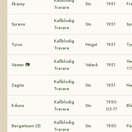
Kallblodig
Skansy
Sto
1951
Fr
Travare
Kallblodig
Syrena
Sto
1951
Sy
Travare
Kallblodig
Tyrus
Hingst
1951
Ty
Travare
Kallblodig
Ve
Vester
📷
Valack
1951
Travare
11
Kallblodig
Zagita
Sto
1951
Na
Travare
Kallblodig
1950-
Eduna
Sto
Bl
Travare
05-17
Kallblodig
Bergatösen (5)
Sto
1950
Pä
Travare