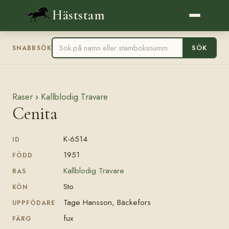
Häststam
SÖK
SNABBSÖK
Raser
›
Kallblodig Travare
Cenita
K-6514
ID
1951
FÖDD
Kallblodig Travare
RAS
Sto
KÖN
Tage Hansson, Bäckefors
UPPFÖDARE
fux
FÄRG