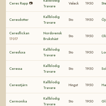
Kallblodig
Ceres Rapp
📷
Valack
1950
St
Travare
Kallblodig
Ceresdotter
Sto
1950
Öj
Travare
Ceresflickan
Nordsvensk
Sto
1950
Ol
Brukshäst
17017
Kallblodig
Ceresfuxa
Sto
1950
Lo
Travare
Kallblodig
Ceressa
Sto
1950
Sol
Travare
Kallblodig
Ceresstjärn
Hingst
1950
Ha
Travare
Kallblodig
Cermonika
Sto
1950
Gl
Travare