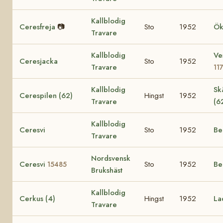
Kallblodig
Ceresfreja
📷
Sto
1952
Ök
Travare
Kallblodig
Ve
Ceresjacka
Sto
1952
Travare
11
Kallblodig
Sk
Cerespilen (62)
Hingst
1952
Travare
(6
Kallblodig
Ceresvi
Sto
1952
Be
Travare
Nordsvensk
Ceresvi
Sto
1952
Be
15485
Brukshäst
Kallblodig
Cerkus (4)
Hingst
1952
La
Travare