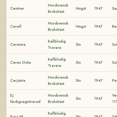
Nordsvensk
Centner
Hingst
1947
Sa
Brukshäst
Nordsvensk
Cerell
Hingst
1947
Re
Brukshäst
Kallblodig
Ceremia
Sto
1947
So
Travare
Kallblodig
Ceres Göta
Sto
1947
So
Travare
Nordsvensk
Cerjänta
Sto
1947
Pel
Brukshäst
Ej
Nordsvensk
Ve
Sto
1947
färdigregistrerad
Brukshäst
11
Kallblodig
Fuxa W.
Sto
1947
Sä