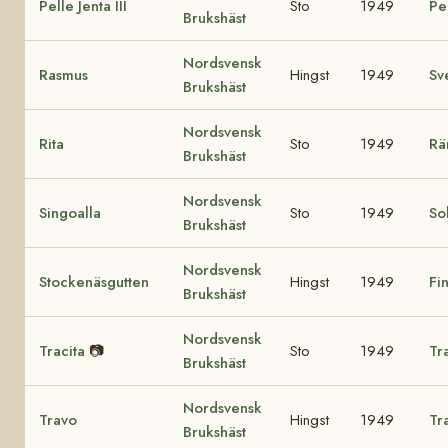
Pelle Jenta III
Sto
1949
Pel
Brukshäst
Nordsvensk
Rasmus
Hingst
1949
Sv
Brukshäst
Nordsvensk
Rita
Sto
1949
Rä
Brukshäst
Nordsvensk
Singoalla
Sto
1949
So
Brukshäst
Nordsvensk
Stockenäsgutten
Hingst
1949
Fi
Brukshäst
Nordsvensk
Tracita
📷
Sto
1949
Tr
Brukshäst
Nordsvensk
Travo
Hingst
1949
Tr
Brukshäst