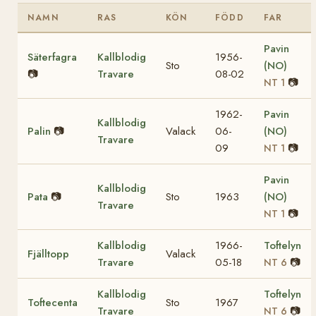
NAMN
RAS
KÖN
FÖDD
FAR
Pavin
Säterfagra
Kallblodig
1956-
Sto
(NO)
📷
Travare
08-02
📷
NT 1
1962-
Pavin
Kallblodig
Palin
📷
Valack
06-
(NO)
Travare
09
📷
NT 1
Pavin
Kallblodig
Pata
📷
Sto
1963
(NO)
Travare
📷
NT 1
Kallblodig
1966-
Toftelyn
Fjälltopp
Valack
Travare
05-18
📷
NT 6
Kallblodig
Toftelyn
Toftecenta
Sto
1967
Travare
📷
NT 6