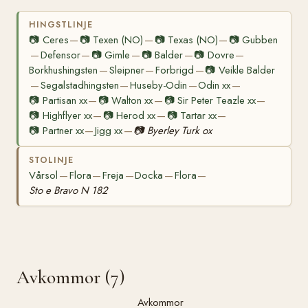
HINGSTLINJE
📷
Ceres
📷
Texen (NO)
📷
Texas (NO)
📷
Gubben
—
—
—
Defensor
📷
Gimle
📷
Balder
📷
Dovre
—
—
—
—
—
Borkhushingsten
Sleipner
Forbrigd
📷
Veikle Balder
—
—
—
Segalstadhingsten
Huseby-Odin
Odin xx
—
—
—
—
📷
Partisan xx
📷
Walton xx
📷
Sir Peter Teazle xx
—
—
—
📷
Highflyer xx
📷
Herod xx
📷
Tartar xx
—
—
—
📷
Partner xx
Jigg xx
📷
Byerley Turk ox
—
—
STOLINJE
Vårsol
Flora
Freja
Docka
Flora
—
—
—
—
—
Sto e Bravo N 182
Avkommor (7)
Avkommor