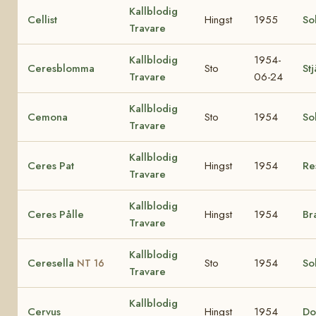
Kallblodig
Cellist
Hingst
1955
Sol
Travare
Kallblodig
1954-
Ceresblomma
Sto
St
Travare
06-24
Kallblodig
Cemona
Sto
1954
So
Travare
Kallblodig
Ceres Pat
Hingst
1954
Re
Travare
Kallblodig
Ceres Pålle
Hingst
1954
Br
Travare
Kallblodig
Ceresella
Sto
1954
Sol
NT 16
Travare
Kallblodig
Cervus
Hingst
1954
Do