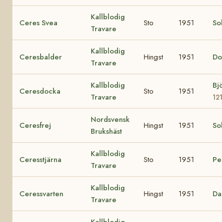
Kallblodig
Ceres Svea
Sto
1951
So
Travare
Kallblodig
Ceresbalder
Hingst
1951
Do
Travare
Kallblodig
Bj
Ceresdocka
Sto
1951
Travare
12
Nordsvensk
Ceresfrej
Hingst
1951
So
Brukshäst
Kallblodig
Ceresstjärna
Sto
1951
Pe
Travare
Kallblodig
Ceressvarten
Hingst
1951
Da
Travare
Kallblodig