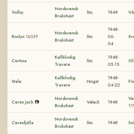
Nordsvensk
Vollsy
Sto
1949
Vå
Brukshäst
1948-
Nordsvensk
Roslyn
Sto
06-
Sv
16039
Brukshäst
04
Kallblodig
1948-
Certina
Sto
Gl
Travare
05-15
Kallblodig
1948-
Stale
Hingst
Fi
Travare
04-22
Nordsvensk
Ve
Ceres Jack
📷
Valack
1948
Brukshäst
11
Nordsvensk
Ceresfjälla
Sto
1948
Sol
Brukshäst