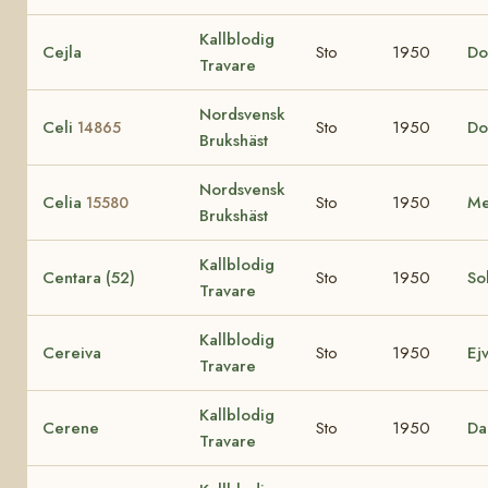
Kallblodig
Cejla
Sto
1950
Do
Travare
Nordsvensk
Celi
Sto
1950
Do
14865
Brukshäst
Nordsvensk
Celia
Sto
1950
Me
15580
Brukshäst
Kallblodig
Centara (52)
Sto
1950
So
Travare
Kallblodig
Cereiva
Sto
1950
Ej
Travare
Kallblodig
Cerene
Sto
1950
Da
Travare