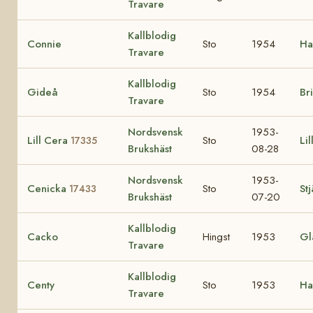
Travare
Kallblodig
Connie
Sto
1954
Ha
Travare
Kallblodig
Gideå
Sto
1954
Bri
Travare
Nordsvensk
1953-
Lill Cera
Sto
Lil
17335
Brukshäst
08-28
Nordsvensk
1953-
Cenicka
Sto
St
17433
Brukshäst
07-20
Kallblodig
Cacko
Hingst
1953
Gl
Travare
Kallblodig
Centy
Sto
1953
Ha
Travare