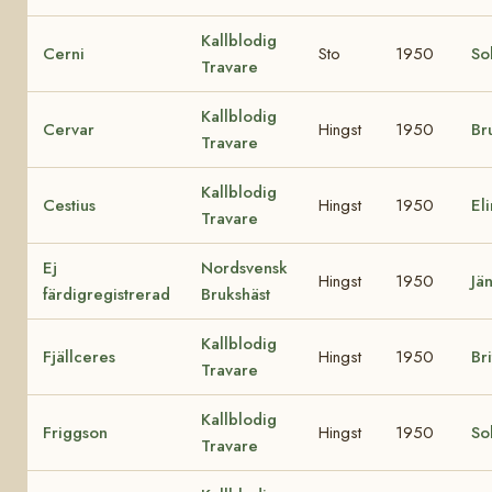
Kallblodig
Cerni
Sto
1950
So
Travare
Kallblodig
Cervar
Hingst
1950
Br
Travare
Kallblodig
Cestius
Hingst
1950
El
Travare
Ej
Nordsvensk
Hingst
1950
Jä
färdigregistrerad
Brukshäst
Kallblodig
Fjällceres
Hingst
1950
Br
Travare
Kallblodig
Friggson
Hingst
1950
So
Travare