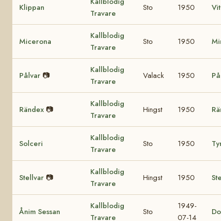
Kallblodig
Klippan
Sto
1950
Vi
Travare
Kallblodig
Micerona
Sto
1950
Mi
Travare
Kallblodig
Pålvar
📷
Valack
1950
På
Travare
Kallblodig
Rändex
📷
Hingst
1950
Rä
Travare
Kallblodig
Solceri
Sto
1950
Ty
Travare
Kallblodig
Stellvar
📷
Hingst
1950
Ste
Travare
Kallblodig
1949-
Ånim Sessan
Sto
Do
Travare
07-14