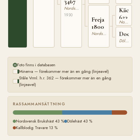
3467
Nordsvensk Brukshäst
Käck
1930
623
Freja
Nordsvensk Brukshäst
1800
Docka
Nordsvensk Brukshäst
Dölehäst
Foto finns i databasen
Minerva — förekommer mer än en gång (linjeavel)
Ståle Vrml. h.r. 362 — förekommer mer än en gång
(linjeavel)
RASSAMMANSÄTTNING
Nordsvensk Brukshäst 43 %
Dölehäst 43 %
Kallblodig Travare 13 %