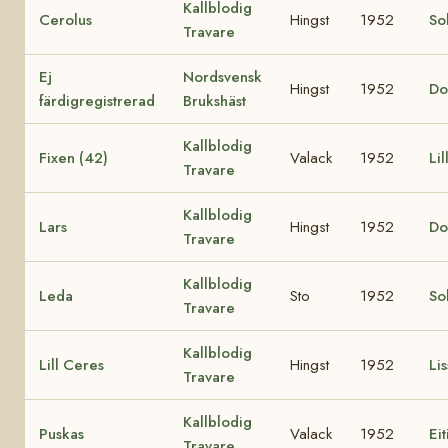
Kallblodig
Cerolus
Hingst
1952
Sol
Travare
Ej
Nordsvensk
Hingst
1952
Do
färdigregistrerad
Brukshäst
Kallblodig
Fixen (42)
Valack
1952
Lil
Travare
Kallblodig
Lars
Hingst
1952
Do
Travare
Kallblodig
Leda
Sto
1952
So
Travare
Kallblodig
Lill Ceres
Hingst
1952
Lis
Travare
Kallblodig
Puskas
Valack
1952
Eit
Travare