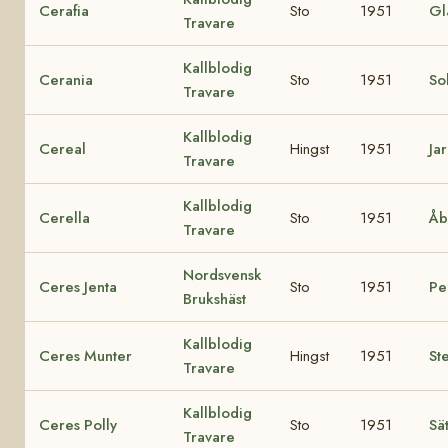
Cerafia
Sto
1951
Gl
Travare
Kallblodig
Cerania
Sto
1951
Sol
Travare
Kallblodig
Cereal
Hingst
1951
Jar
Travare
Kallblodig
Cerella
Sto
1951
Åb
Travare
Nordsvensk
Ceres Jenta
Sto
1951
Pel
Brukshäst
Kallblodig
Ceres Munter
Hingst
1951
Ste
Travare
Kallblodig
Ceres Polly
Sto
1951
Sä
Travare