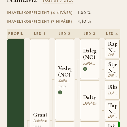
SKRIV UT / DELA
1,56 %
INAVELSKOEFFICIENT (4 NIVÅER)
4,10 %
INAVELSKOEFFICIENT (7 NIVÅER)
PROFIL
LED 1
LED 2
LED 3
LED 4
Rap
N
Dalegutten
Dölehäst
747
(NO)
Kallblodig Travare
Stjerna
Veslegutt
N
(NO)
Dölehäst
2826
Kallblodig Travare
Fikssön
1919
Dölehäst
Daltypa
Dölehäst
Tupsi
N
Granit
Dölehäst
5019
Dölehäst
Jakson