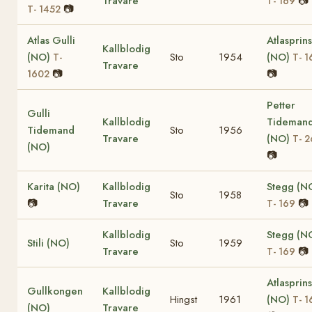
Travare
📷
T- 169
📷
T- 1452
Atlas Gulli
Atlasprin
Kallblodig
(NO)
Sto
1954
(NO)
T-
T- 1
Travare
📷
📷
1602
Petter
Gulli
Kallblodig
Tideman
Tidemand
Sto
1956
Travare
(NO)
T- 
(NO)
📷
Karita (NO)
Kallblodig
Stegg (N
Sto
1958
📷
Travare
📷
T- 169
Kallblodig
Stegg (N
Stili (NO)
Sto
1959
Travare
📷
T- 169
Atlasprin
Gullkongen
Kallblodig
Hingst
1961
(NO)
T- 1
(NO)
Travare