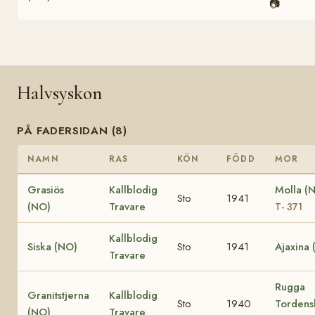
📷
Halvsyskon
PÅ FADERSIDAN (8)
NAMN
RAS
KÖN
FÖDD
MOR
Grasiös
Kallblodig
Molla (
Sto
1941
(NO)
Travare
T- 371
Kallblodig
Siska (NO)
Sto
1941
Ajaxina
Travare
Rugga
Granitstjerna
Kallblodig
Sto
1940
Tordens
(NO)
Travare