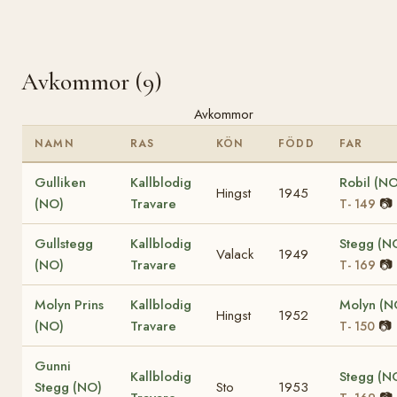
Avkommor (9)
Avkommor
NAMN
RAS
KÖN
FÖDD
FAR
Gulliken
Kallblodig
Robil (NO
Hingst
1945
(NO)
Travare
📷
T- 149
Gullstegg
Kallblodig
Stegg (N
Valack
1949
(NO)
Travare
📷
T- 169
Molyn Prins
Kallblodig
Molyn (N
Hingst
1952
(NO)
Travare
📷
T- 150
Gunni
Kallblodig
Stegg (N
Stegg (NO)
Sto
1953