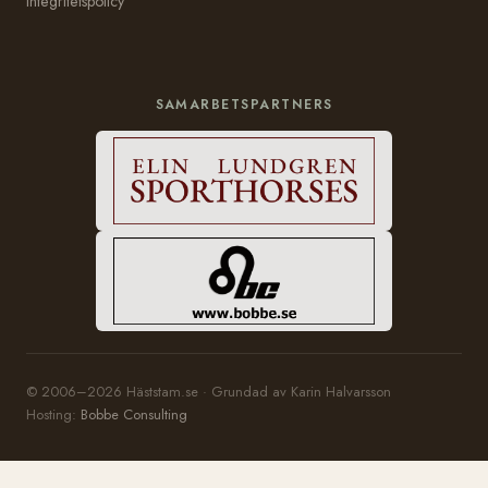
Integritetspolicy
SAMARBETSPARTNERS
© 2006–2026 Häststam.se · Grundad av Karin Halvarsson
Hosting:
Bobbe Consulting