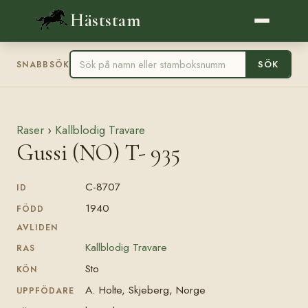
Häststam
SÖK
SNABBSÖK
Raser
›
Kallblodig Travare
Gussi (NO) T- 935
C-8707
ID
1940
FÖDD
AVLIDEN
Kallblodig Travare
RAS
Sto
KÖN
A. Holte, Skjeberg, Norge
UPPFÖDARE