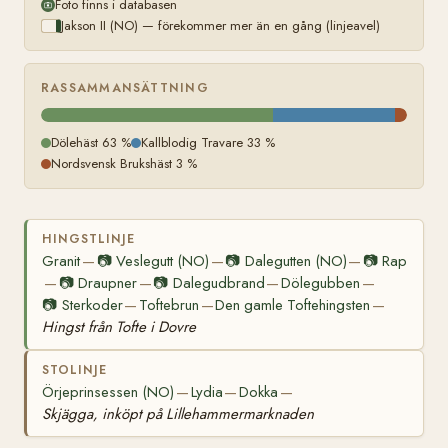
Foto finns i databasen
Jakson II (NO) — förekommer mer än en gång (linjeavel)
RASSAMMANSÄTTNING
Dölehäst 63 %
Kallblodig Travare 33 %
Nordsvensk Brukshäst 3 %
HINGSTLINJE
Granit
📷
Veslegutt (NO)
📷
Dalegutten (NO)
📷
Rap
—
—
—
📷
Draupner
📷
Dalegudbrand
Dölegubben
—
—
—
—
📷
Sterkoder
Toftebrun
Den gamle Toftehingsten
—
—
—
Hingst från Tofte i Dovre
STOLINJE
Örjeprinsessen (NO)
Lydia
Dokka
—
—
—
Skjägga, inköpt på Lillehammermarknaden