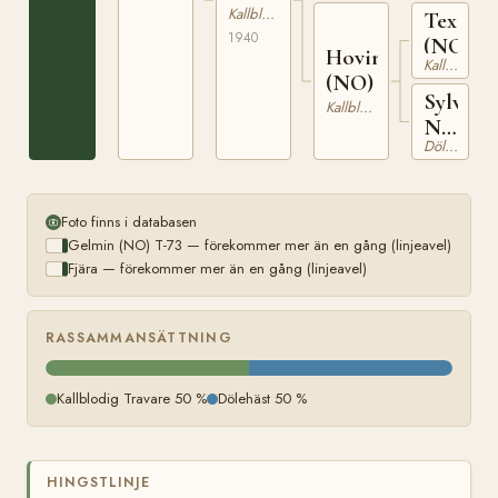
Kallblodig Travare
Texen
1940
(NO)
Hovimbbruna
Kallblodig Travare
(NO)
Sylvia
Kallblodig Travare
N
Dölehäst
10504
Foto finns i databasen
Gelmin (NO) T-73 — förekommer mer än en gång (linjeavel)
Fjära — förekommer mer än en gång (linjeavel)
RASSAMMANSÄTTNING
Kallblodig Travare 50 %
Dölehäst 50 %
HINGSTLINJE