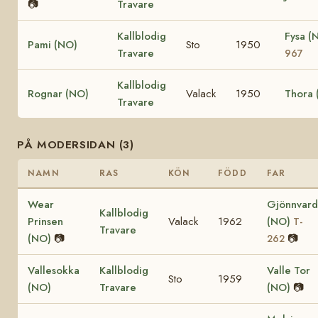
📷
Travare
Kallblodig
Fysa (
Pami (NO)
Sto
1950
Travare
967
Kallblodig
Rognar (NO)
Valack
1950
Thora 
Travare
PÅ MODERSIDAN (3)
NAMN
RAS
KÖN
FÖDD
FAR
Wear
Gjönnvard
Kallblodig
Prinsen
Valack
1962
(NO)
T-
Travare
(NO)
📷
📷
262
Vallesokka
Kallblodig
Valle Tor
Sto
1959
(NO)
Travare
(NO)
📷