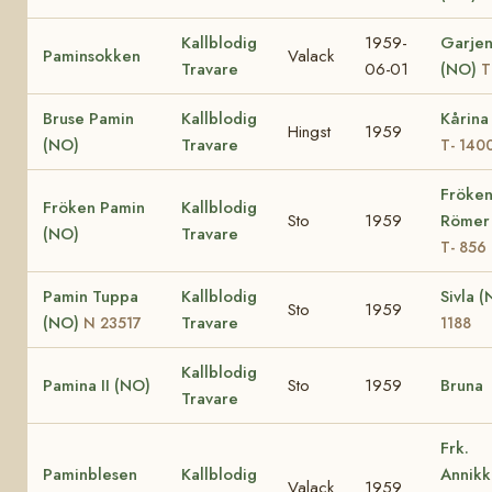
Kallblodig
1959-
Garjen
Paminsokken
Valack
Travare
06-01
(NO)
T
Bruse Pamin
Kallblodig
Kårina
Hingst
1959
(NO)
Travare
T- 140
Fröke
Fröken Pamin
Kallblodig
Sto
1959
Römer
(NO)
Travare
T- 856
Pamin Tuppa
Kallblodig
Sivla 
Sto
1959
(NO)
Travare
N 23517
1188
Kallblodig
Pamina II (NO)
Sto
1959
Bruna
Travare
Frk.
Paminblesen
Kallblodig
Annik
Valack
1959