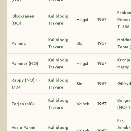
Fröke
Olsokrauen
Kallblodig
Hingst
1957
Römer
(NO)
Travare
T- 856
Kallblodig
Holdne
Pamina
Sto
1957
Travare
Zenta 
Kallblodig
Kronje
Paminar (NO)
Hingst
1957
Travare
Hastig
Rappy (NO)
Kallblodig
T-
Sto
1957
Gilfry
Travare
1704
Kallblodig
Bergsv
Terjan (NO)
Valack
1957
Travare
(NO)
T
Frk.
Vesle Pamin
Kallblodig
Annik
Valack
1957