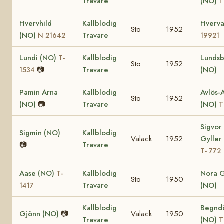
Travare
(NO)
T
Hvervhild
Kallblodig
Hverv
Sto
1952
(NO)
Travare
N 21642
19921
Lundi (NO)
Kallblodig
Lundsb
T-
Sto
1952
📷
Travare
(NO)
1534
Pamin Arna
Kallblodig
Avlös-
Sto
1952
(NO)
📷
Travare
(NO)
T
Sigvor
Sigmin (NO)
Kallblodig
Valack
1952
Gyller
📷
Travare
T- 772
Aase (NO)
Kallblodig
Nora G
T-
Sto
1950
Travare
(NO)
1417
Kallblodig
Begnd
Gjönn (NO)
📷
Valack
1950
Travare
(NO)
T