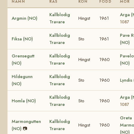
NAMN
RAS
KÖN
FÖDD
MOR
Kallblodig
Arga 
Argmin (NO)
Hingst
1961
Travare
1087
Kallblodig
Pave R
Fiksa (NO)
Sto
1961
Travare
(NO)
Grensegutt
Kallblodig
Pavelo
Hingst
1960
(NO)
Travare
(NO)
Hildegunn
Kallblodig
Sto
1960
Lyndis
(NO)
Travare
Kallblodig
Arga 
Homla (NO)
Sto
1960
Travare
1087
Greta
Marmongutten
Kallblodig
Hingst
1960
Marmo
(NO)
📷
Travare
(NO)