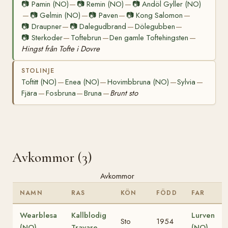
📷
Pamin (NO)
📷
Remin (NO)
📷
Andöl Gyller (NO)
—
—
📷
Gelmin (NO)
📷
Paven
📷
Kong Salomon
—
—
—
—
📷
Draupner
📷
Dalegudbrand
Dölegubben
—
—
—
📷
Sterkoder
Toftebrun
Den gamle Toftehingsten
—
—
—
Hingst från Tofte i Dovre
STOLINJE
Toftitt (NO)
Enea (NO)
Hovimbbruna (NO)
Sylvia
—
—
—
—
Fjära
Fosbruna
Bruna
Brunt sto
—
—
—
Avkommor (3)
Avkommor
NAMN
RAS
KÖN
FÖDD
FAR
Wearblesa
Kallblodig
Lurven
Sto
1954
(NO)
Travare
(NO)