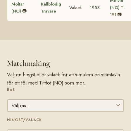
Molvin
Moltar
Kallblodig
Valack
1953
(NO)
T-
(NO)
📷
Travare
📷
191
Matchmaking
Välj en hingst eller valack för att simulera en stamtavla
för ett föl med Tittfot (NO) som mor.
RAS
HINGST/VALACK