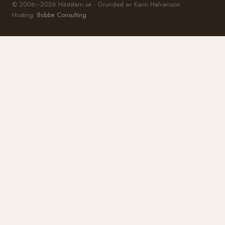
© 2006–2026 Häststam.se · Grundad av Karin Halvarsson
Hosting:
Bobbe Consulting