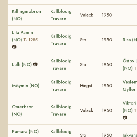
Killingmobron
Kallblodig
Valack
1950
(NO)
Travare
Lita Pamin
Kallblodig
(NO)
Sto
1950
Risa (
T- 1285
Travare
📷
Kallblodig
Östby L
Lulli (NO)
📷
Sto
1950
Travare
(NO)
T
Kallblodig
Vesle
Möymin (NO)
Hingst
1950
Travare
Gyller
Viktori
Omerbron
Kallblodig
Valack
1950
(NO)
T
(NO)
Travare
📷
Pamara (NO)
Kallblodig
Sto
1950
Jakvar