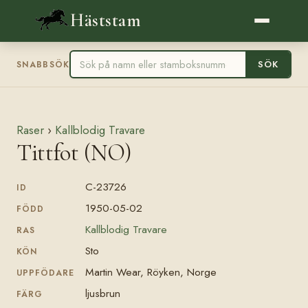
Häststam
SÖK
SNABBSÖK
Raser
›
Kallblodig Travare
Tittfot (NO)
C-23726
ID
1950-05-02
FÖDD
Kallblodig Travare
RAS
Sto
KÖN
Martin Wear, Röyken, Norge
UPPFÖDARE
ljusbrun
FÄRG