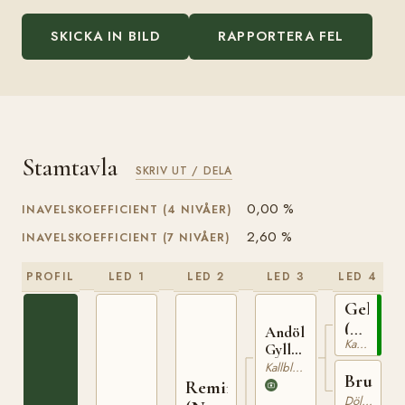
SKICKA IN BILD
RAPPORTERA FEL
Stamtavla
SKRIV UT / DELA
0,00 %
INAVELSKOEFFICIENT (4 NIVÅER)
2,60 %
INAVELSKOEFFICIENT (7 NIVÅER)
PROFIL
LED 1
LED 2
LED 3
LED 4
Gelmin
(NO)
Andöl
Kallblodig Travare
T-
Gyller
(NO)
Kallblodig Travare
73
Bruna
T-76
Remin
Dölehäst