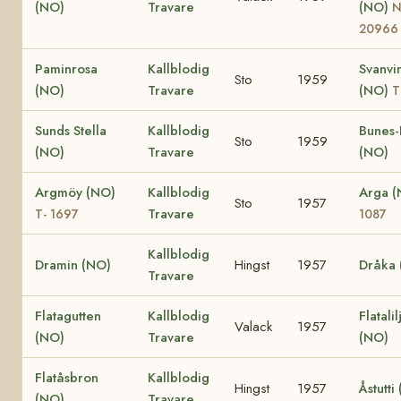
(NO)
Travare
(NO)
20966
Paminrosa
Kallblodig
Svanvi
Sto
1959
(NO)
Travare
(NO)
T
Sunds Stella
Kallblodig
Bunes-
Sto
1959
(NO)
Travare
(NO)
Argmöy (NO)
Kallblodig
Arga 
Sto
1957
Travare
T- 1697
1087
Kallblodig
Dramin (NO)
Hingst
1957
Dråka 
Travare
Flatagutten
Kallblodig
Flatalil
Valack
1957
(NO)
Travare
(NO)
Flatåsbron
Kallblodig
Hingst
1957
Åstutti
(NO)
Travare