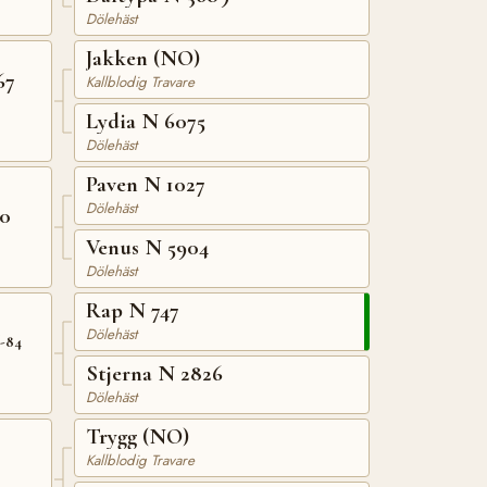
Dölehäst
Jakken (NO)
67
Kallblodig Travare
Lydia N 6075
Dölehäst
Paven N 1027
Dölehäst
70
Venus N 5904
Dölehäst
Rap N 747
Dölehäst
T-84
Stjerna N 2826
Dölehäst
Trygg (NO)
Kallblodig Travare