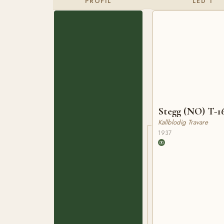
PROFIL
LED 1
Stegg (NO) T-1
Kallblodig Travare
1937