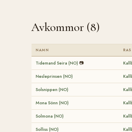
Avkommor (8)
NAMN
RAS
Tidemand Seira (NO)
📷
Kall
Nesleprinsen (NO)
Kall
Solsnippen (NO)
Kall
Mona Sönn (NO)
Kall
Solmona (NO)
Kall
Solliss (NO)
Kall