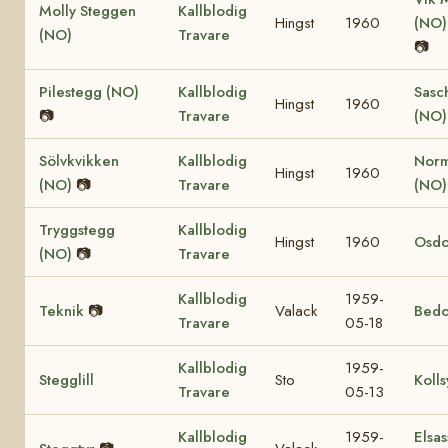
Molly Steggen
Kallblodig
Hingst
1960
(NO
(NO)
Travare
📷
Pilestegg (NO)
Kallblodig
Sasc
Hingst
1960
📷
Travare
(NO)
Sölvkvikken
Kallblodig
Nor
Hingst
1960
(NO)
📷
Travare
(NO
Tryggstegg
Kallblodig
Hingst
1960
Osdo
(NO)
📷
Travare
Kallblodig
1959-
Teknik
📷
Valack
Bedo
Travare
05-18
Kallblodig
1959-
Stegglill
Sto
Kolls
Travare
05-13
Kallblodig
1959-
Elsas