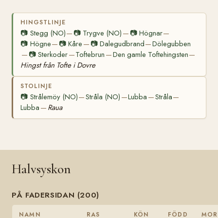
HINGSTLINJE
📷
Stegg (NO)
📷
Trygve (NO)
📷
Högnar
—
—
—
📷
Högne
📷
Kåre
📷
Dalegudbrand
Dölegubben
—
—
—
📷
Sterkoder
Toftebrun
Den gamle Toftehingsten
—
—
—
—
Hingst från Tofte i Dovre
STOLINJE
📷
Strålemöy (NO)
Stråla (NO)
Lubba
Stråla
—
—
—
—
Lubba
Raua
—
Halvsyskon
PÅ FADERSIDAN (200)
NAMN
RAS
KÖN
FÖDD
MOR