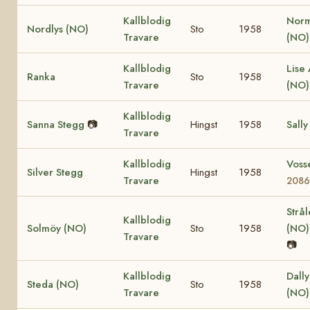
Kallblodig
Nor
Nordlys (NO)
Sto
1958
Travare
(NO
Kallblodig
Lise 
Ranka
Sto
1958
Travare
(NO
Kallblodig
Sanna Stegg
📷
Hingst
1958
Sally
Travare
Kallblodig
Voss
Silver Stegg
Hingst
1958
Travare
208
Strå
Kallblodig
Solmöy (NO)
Sto
1958
(NO
Travare
📷
Kallblodig
Dall
Steda (NO)
Sto
1958
Travare
(NO)