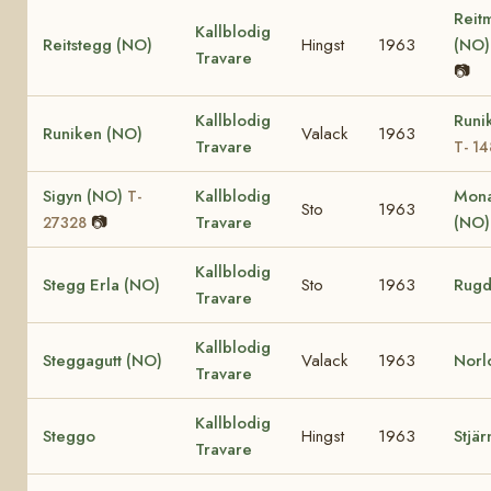
Reit
Kallblodig
Reitstegg (NO)
Hingst
1963
(NO
Travare
📷
Kallblodig
Runi
Runiken (NO)
Valack
1963
Travare
T- 1
Sigyn (NO)
Kallblodig
Mona
T-
Sto
1963
📷
Travare
(NO
27328
Kallblodig
Stegg Erla (NO)
Sto
1963
Rugd
Travare
Kallblodig
Steggagutt (NO)
Valack
1963
Norl
Travare
Kallblodig
Steggo
Hingst
1963
Stjär
Travare