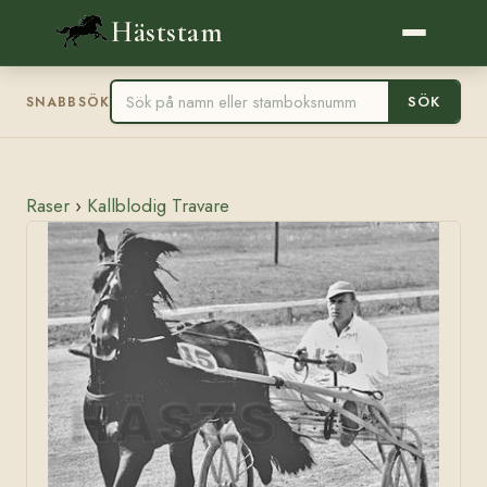
Häststam
SÖK
SNABBSÖK
Raser
›
Kallblodig Travare