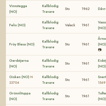
Vinnstegga
Kallblodig
Sto
1962
Dåvr
(NO)
Travare
Kallblodig
Vass
Felix (NO)
Valack
1961
Travare
(NO
Årns
Kallblodig
Fröy Blesa (NO)
Sto
1961
(NO
Travare
📷
Gerdstjerna
Kallblodig
Eidst
Sto
1961
(NO)
Travare
(NO
Gisken (NO)
Kallblodig
Sner
N
Sto
1961
Travare
23704
1569
Grönnlituppa
Kallblodig
Tofte
Sto
1961
(NO)
Travare
(NO