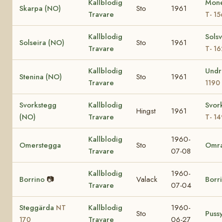
Kallblodig
Mone
Skarpa (NO)
Sto
1961
Travare
T- 1
Kallblodig
Sols
Solseira (NO)
Sto
1961
Travare
T- 1
Kallblodig
Undr
Stenina (NO)
Sto
1961
Travare
1190
Svorkstegg
Kallblodig
Svor
Hingst
1961
(NO)
Travare
T- 14
Kallblodig
1960-
Omerstegga
Sto
Omr
Travare
07-08
Kallblodig
1960-
Borrino
📷
Valack
Borr
Travare
07-04
Steggärda
Kallblodig
1960-
NT
Sto
Puss
Travare
06-27
170