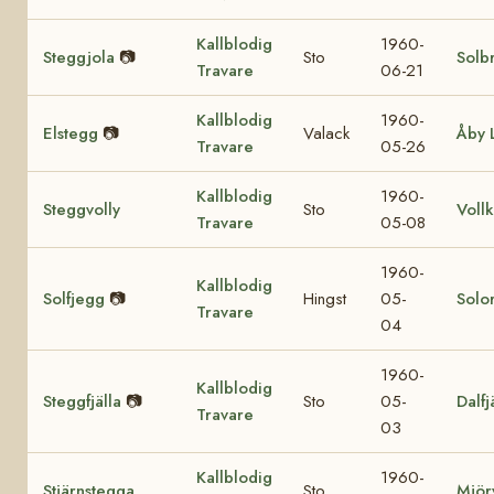
Kallblodig
1960-
Steggjola
📷
Sto
Solb
Travare
06-21
Kallblodig
1960-
Elstegg
📷
Valack
Åby 
Travare
05-26
Kallblodig
1960-
Steggvolly
Sto
Voll
Travare
05-08
1960-
Kallblodig
Solfjegg
📷
Hingst
05-
Solor
Travare
04
1960-
Kallblodig
Steggfjälla
📷
Sto
05-
Dalfj
Travare
03
Kallblodig
1960-
Stjärnstegga
Sto
Mjör