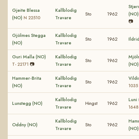
Stje
Gjeite Blessa
Kallblodig
Sto
1962
(NO
(NO)
Travare
N 22510
📷
Gjölmes Stegga
Kallblodig
Sto
1962
Ildri
(NO)
Travare
Guri Malla (NO)
Kallblodig
Mjöl
Sto
1962
📷
Travare
(NO
T- 22171
Hammer-Brita
Kallblodig
Vild
Sto
1962
(NO)
Travare
1035
Kallblodig
Luni
Lunstegg (NO)
Hingst
1962
Travare
1648
Kallblodig
Hamr
Oddny (NO)
Sto
1962
Travare
(NO