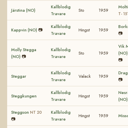
Kallblodig
Molt
Järstina (NO)
Sto
1959
Travare
T- 15
Kallblodig
Bork
Kappvin (NO)
📷
Hingst
1959
Travare
📷
Vik 
Molly Stegga
Kallblodig
Sto
1959
(NO
(NO)
📷
Travare
📷
Kallblodig
Dra
Steggar
Valack
1959
Travare
📷
Kallblodig
Nesr
Steggkungen
Hingst
1959
Travare
(NO
Steggson
Kallblodig
NT 20
Hingst
1959
Miss
📷
Travare