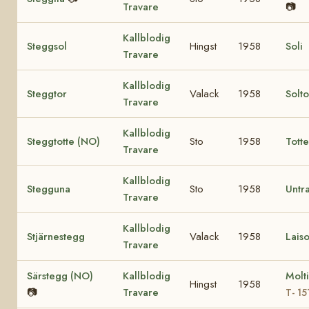
Travare
📷
Kallblodig
Steggsol
Hingst
1958
Soli
Travare
Kallblodig
Steggtor
Valack
1958
Solt
Travare
Kallblodig
Steggtotte (NO)
Sto
1958
Tott
Travare
Kallblodig
Stegguna
Sto
1958
Untr
Travare
Kallblodig
Stjärnestegg
Valack
1958
Laiso
Travare
Särstegg (NO)
Kallblodig
Molt
Hingst
1958
📷
Travare
T- 15