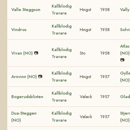
Kallblodig
Valle Steggson
Hingst
1958
Vally
Travare
Kallblodig
Vindros
Hingst
1958
Solv
Travare
Atlas
Kallblodig
Vivan (NO)
📷
Sto
1958
(NO
Travare
📷
Kallblodig
Gyll
Arnvinn (NO)
📷
Hingst
1957
Travare
(NO
Kallblodig
Bogerudsblixten
Valack
1957
Glad
Travare
Dua-Steggen
Kallblodig
Stje
Valack
1957
(NO)
Travare
(NO