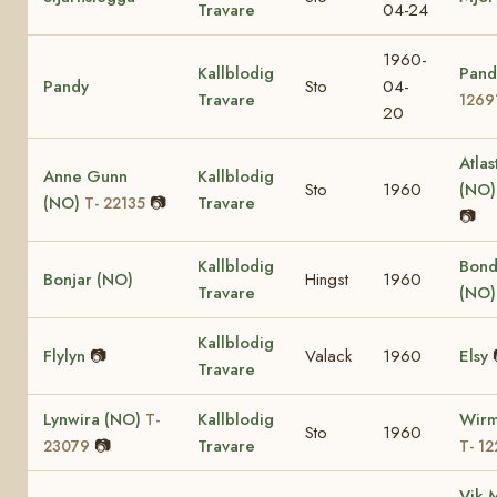
Travare
04-24
1960-
Kallblodig
Pand
Pandy
Sto
04-
Travare
1269
20
Atlas
Anne Gunn
Kallblodig
Sto
1960
(NO
(NO)
📷
Travare
T- 22135
📷
Kallblodig
Bond
Bonjar (NO)
Hingst
1960
Travare
(NO
Kallblodig
Flylyn
📷
Valack
1960
Elsy
Travare
Lynwira (NO)
Kallblodig
Wirm
T-
Sto
1960
📷
Travare
23079
T- 12
Vik 