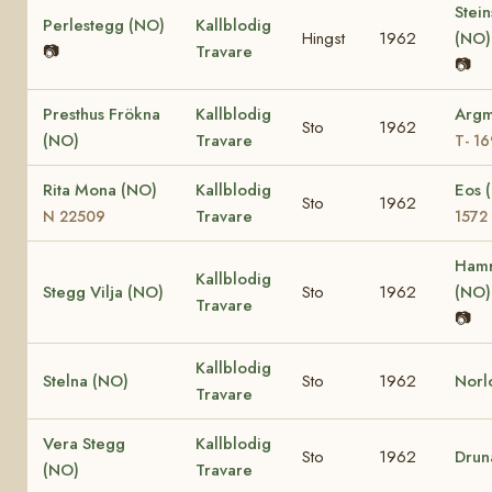
Stein
Perlestegg (NO)
Kallblodig
Hingst
1962
(NO
📷
Travare
📷
Presthus Frökna
Kallblodig
Argm
Sto
1962
(NO)
Travare
T- 1
Rita Mona (NO)
Kallblodig
Eos 
Sto
1962
Travare
N 22509
1572
Hamr
Kallblodig
Stegg Vilja (NO)
Sto
1962
(NO
Travare
📷
Kallblodig
Stelna (NO)
Sto
1962
Norl
Travare
Vera Stegg
Kallblodig
Sto
1962
Drun
(NO)
Travare