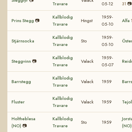
Steggtyr
📷
Valack
Travare
05-12
📷
31
Kallblodig
1959-
Prins Stegg
📷
Hingst
Alfa
Travare
05-10
Kallblodig
1959-
Stjärnsocka
Sto
Öste
Travare
05-10
Kallblodig
1959-
Steggvinn
📷
Valack
Reid
Travare
05-07
Kallblodig
Barrstegg
Valack
1959
Barr
Travare
Kallblodig
Fluster
Valack
1959
Tejo
Travare
Holtheblesa
Kallblodig
Jorst
Sto
1959
(NO)
📷
Travare
(NO)