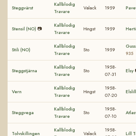
Kallblodig
Steggvärst
Valack
1959
Pave
Travare
Kallblodig
Stensil (NO)
📷
Hingst
1959
Hert
Travare
Kallblodig
Guss
Stili (NO)
Sto
1959
Travare
935
Kallblodig
1958-
Steggstjärna
Sto
Elsy
Travare
07-31
Kallblodig
1958-
Vern
Hingst
Elslil
Travare
07-20
Kallblodig
1958-
Steggvega
Sto
Atla
Travare
07-10
Kallblodig
1958-
Tolvskillingen
Valack
Lill 