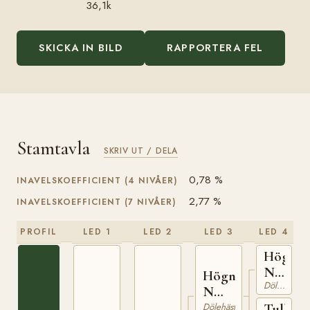
36,1k
SKICKA IN BILD
RAPPORTERA FEL
Stamtavla
SKRIV UT / DELA
0,78 %
INAVELSKOEFFICIENT (4 NIVÅER)
2,77 %
INAVELSKOEFFICIENT (7 NIVÅER)
PROFIL
LED 1
LED 2
LED 3
LED 4
Högne
N
Högnar
Dölehäst
737
N
1208
Dölehäst
Tulla