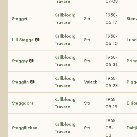
Travare
07-08
Kallblodig
1958-
Steggvi
Sto
Sten
Travare
06-17
Kallblodig
1958-
Lill Stegga
📷
Sto
Lund
Travare
06-10
Kallblodig
1958-
Steggsy
📷
Sto
Prim
Travare
05-31
Kallblodig
1958-
Stegglin
📷
Valack
Pigg
Travare
05-28
Kallblodig
1958-
Steggdora
Sto
Eldo
Travare
05-19
1958-
Kallblodig
Steggflickan
Sto
05-
Dalfj
Travare
03