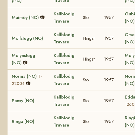
(NO)
Travare
(NO
Kallblodig
Gub
Maimöy (NO)
📷
Sto
1957
Travare
(NO)
Kallblodig
Omer
Mollstegg (NO)
Hingst
1957
Travare
(NO)
Molynstegg
Kallblodig
Mol
Hingst
1957
(NO)
📷
Travare
(NO
Norma (NO)
Kallblodig
Nor
T-
Sto
1957
📷
Travare
(NO
22004
Kallblodig
Edda
Pansy (NO)
Sto
1957
Travare
1260
Kallblodig
Ring
Ringa (NO)
Sto
1957
Travare
(NO