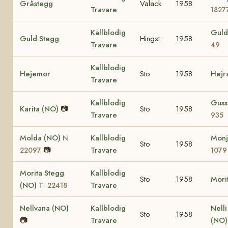
Gråstegg
Valack
1958
Travare
1827
Kallblodig
Guld
Guld Stegg
Hingst
1958
Travare
49
Kallblodig
Hejemor
Sto
1958
Hejr
Travare
Kallblodig
Guss
Karita (NO)
📷
Sto
1958
Travare
935
Molda (NO)
Kallblodig
Monj
N
Sto
1958
📷
Travare
22097
1079
Morita Stegg
Kallblodig
Sto
1958
Mori
(NO)
Travare
T- 22418
Nellvana (NO)
Kallblodig
Nell
Sto
1958
📷
Travare
(NO)