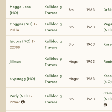
Hegge Lena
Kallblodig
Sto
1963
Dråk
(NO)
Travare
Höggna (NO)
Kallblodig
Vega
T-
Sto
1963
Travare
(NO
23114
Isidora (NO)
Kallblodig
T-
Sto
1963
Kore
Travare
22388
Kallblodig
Jillman
Hingst
1963
Roni
Travare
Kallblodig
Krop
Nypstegg (NO)
Hingst
1963
Travare
(NO
Stein
Perly (NO)
Kallblodig
T-
Sto
1963
(NO
📷
Travare
22847
📷