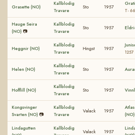
Kallblodig
Grat
Grasette (NO)
Sto
1957
Travare
T- 6
Hauge Seira
Kallblodig
Sto
1957
Eldr
(NO)
📷
Travare
Kallblodig
Juni
Heggnir (NO)
Hingst
1957
Travare
1257
Kallblodig
Helen (NO)
Sto
1957
Aura
Travare
Kallblodig
Hofflill (NO)
Sto
1957
Vinnl
Travare
Kongsvinger
Kallblodig
Atlas
Valack
1957
Svarten (NO)
📷
Travare
(NO
Lindagutten
Kallblodig
Lind
Valack
1957