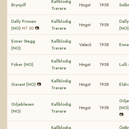
Kallblodig
Brynjulf
Hingst
1958
Solb
Travare
Dally Prinsen
Kallblodig
Dall
Hingst
1958
(NO)
📷
Travare
(NO
NT 50
Eimer Stegg
Kallblodig
Valack
1958
Eima
(NO)
Travare
Kallblodig
Föker (NO)
Hingst
1958
Lulli
Travare
Kallblodig
Gavant (NO)
📷
Hingst
1958
Eldr
Travare
Gilje
Giljeblesen
Kallblodig
Hingst
1958
(NO
(NO)
Travare
📷
Kallblodig
Östb