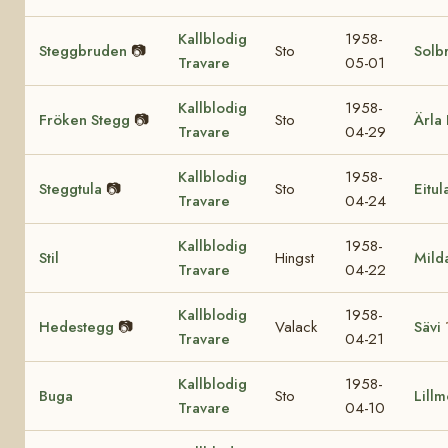
Kallblodig
1958-
Steggbruden
📷
Sto
Solb
Travare
05-01
Kallblodig
1958-
Fröken Stegg
📷
Sto
Ärla 
Travare
04-29
Kallblodig
1958-
Steggtula
📷
Sto
Eitul
Travare
04-24
Kallblodig
1958-
Stil
Hingst
Mild
Travare
04-22
Kallblodig
1958-
Hedestegg
📷
Valack
Sävi
Travare
04-21
Kallblodig
1958-
Buga
Sto
Lill
Travare
04-10