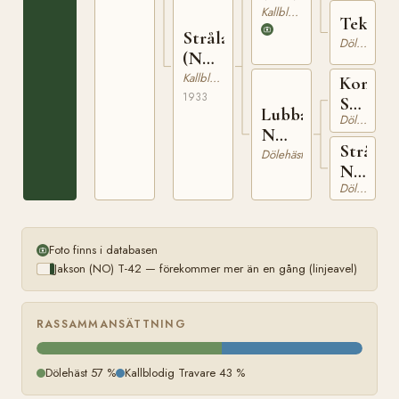
42
Kallblodig Travare
Tekla
Stråla
Dölehäst
(NO)
T-
Kallblodig Travare
Kong
762
1933
Salomo
Lubba
Dölehäst
N
N
790
Stråla
7566
Dölehäst
N
Dölehäst
4317
Foto finns i databasen
Jakson (NO) T-42 — förekommer mer än en gång (linjeavel)
RASSAMMANSÄTTNING
Dölehäst 57 %
Kallblodig Travare 43 %