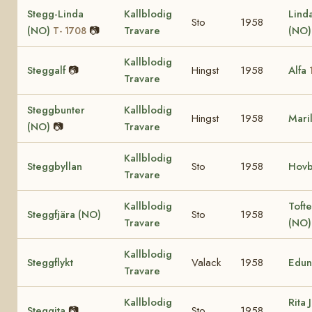
Stegg-Linda
Kallblodig
Lind
Sto
1958
(NO)
📷
Travare
(NO
T- 1708
Kallblodig
Steggalf
📷
Hingst
1958
Alfa
Travare
Steggbunter
Kallblodig
Hingst
1958
Mari
(NO)
📷
Travare
Kallblodig
Steggbyllan
Sto
1958
Hovb
Travare
Kallblodig
Tofte
Steggfjära (NO)
Sto
1958
Travare
(NO
Kallblodig
Steggflykt
Valack
1958
Edun
Travare
Kallblodig
Rita 
Steggita
📷
Sto
1958