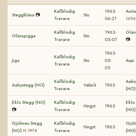
Kallblodig
1963-
Anit
Steggbläsa
📷
Sto
Travare
06-21
1696
Kallblodig
1963-
Glän
Glänspigga
Sto
Travare
05-07
📷
1963-
Kallblodig
Jiga
Sto
05-
Aspi
Travare
05
Kallblodig
Aaby
Aabystegg (NO)
Valack
1963
Travare
(NO)
Eklo Stegg (NO)
Kallblodig
Eklo
Hingst
1963
📷
Travare
(NO
Gjölmes Stegg
Kallblodig
Gjöl
Hingst
1963
(NO)
Travare
(NO)
N 1978