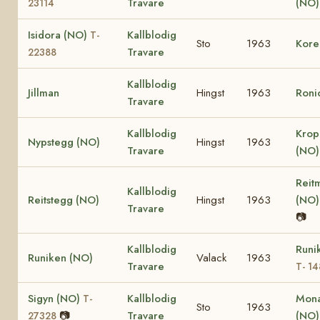
Travare
(NO
23114
Isidora (NO)
Kallblodig
T-
Sto
1963
Kore
Travare
22388
Kallblodig
Jillman
Hingst
1963
Roni
Travare
Kallblodig
Krop
Nypstegg (NO)
Hingst
1963
Travare
(NO
Reit
Kallblodig
Reitstegg (NO)
Hingst
1963
(NO
Travare
📷
Kallblodig
Runi
Runiken (NO)
Valack
1963
Travare
T- 1
Sigyn (NO)
Kallblodig
Mona
T-
Sto
1963
📷
Travare
(NO
27328