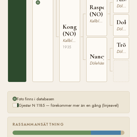
Dölehäst
Rasper
(NO)
Kallblodig Travare
Dokka
Kongsmolly
Dölehäst
(NO)
Kallblodig Travare
Trönde
1935
Dölehäst
Nancy
Dölehäst
Foto finns i databasen
Gjestar N 1185 — förekommer mer än en gång (linjeavel)
RASSAMMANSÄTTNING