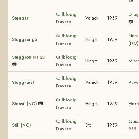
📷
Kallblodig
Dra
Steggar
Valack
1959
Travare
📷
Kallblodig
Nesr
Steggkungen
Hingst
1959
Travare
(NO
Steggson
Kallblodig
NT 20
Hingst
1959
Miss
📷
Travare
Kallblodig
Steggvärst
Valack
1959
Pave
Travare
Kallblodig
Stensil (NO)
📷
Hingst
1959
Hert
Travare
Kallblodig
Guss
Stili (NO)
Sto
1959
Travare
935