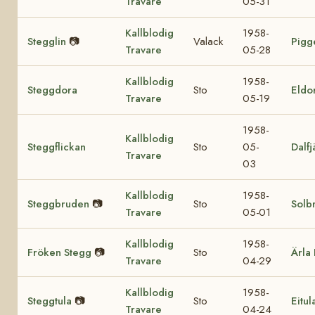
Travare
05-31
Kallblodig
1958-
Stegglin
📷
Valack
Pigg
Travare
05-28
Kallblodig
1958-
Steggdora
Sto
Eldo
Travare
05-19
1958-
Kallblodig
Steggflickan
Sto
05-
Dalfj
Travare
03
Kallblodig
1958-
Steggbruden
📷
Sto
Solb
Travare
05-01
Kallblodig
1958-
Fröken Stegg
📷
Sto
Ärla 
Travare
04-29
Kallblodig
1958-
Steggtula
📷
Sto
Eitul
Travare
04-24