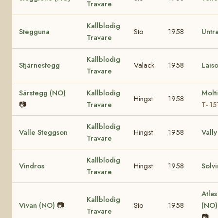
Travare
Kallblodig
Stegguna
Sto
1958
Untr
Travare
Kallblodig
Stjärnestegg
Valack
1958
Laiso
Travare
Särstegg (NO)
Kallblodig
Molt
Hingst
1958
📷
Travare
T- 15
Kallblodig
Valle Steggson
Hingst
1958
Vally
Travare
Kallblodig
Vindros
Hingst
1958
Solv
Travare
Atlas
Kallblodig
Vivan (NO)
📷
Sto
1958
(NO
Travare
📷