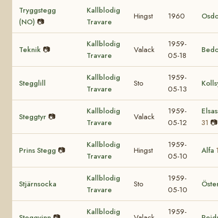
Tryggstegg
Kallblodig
Hingst
1960
Osdo
(NO)
📷
Travare
Kallblodig
1959-
Teknik
📷
Valack
Bedo
Travare
05-18
Kallblodig
1959-
Stegglill
Sto
Kolls
Travare
05-13
Kallblodig
1959-
Elsas
Steggtyr
📷
Valack
Travare
05-12
📷
31
Kallblodig
1959-
Prins Stegg
📷
Hingst
Alfa
Travare
05-10
Kallblodig
1959-
Stjärnsocka
Sto
Öste
Travare
05-10
Kallblodig
1959-
Steggvinn
📷
Valack
Reid