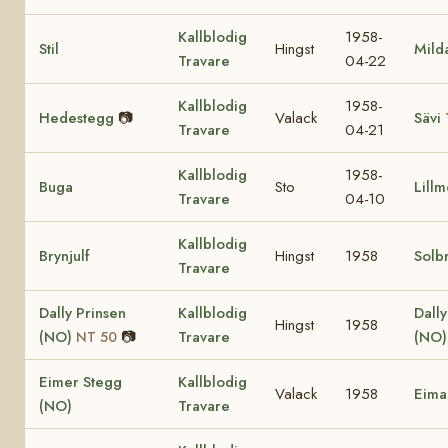
Kallblodig
1958-
Stil
Hingst
Mild
Travare
04-22
Kallblodig
1958-
Hedestegg
📷
Valack
Sävi
Travare
04-21
Kallblodig
1958-
Buga
Sto
Lill
Travare
04-10
Kallblodig
Brynjulf
Hingst
1958
Solb
Travare
Dally Prinsen
Kallblodig
Dall
Hingst
1958
(NO)
📷
Travare
(NO
NT 50
Eimer Stegg
Kallblodig
Valack
1958
Eima
(NO)
Travare