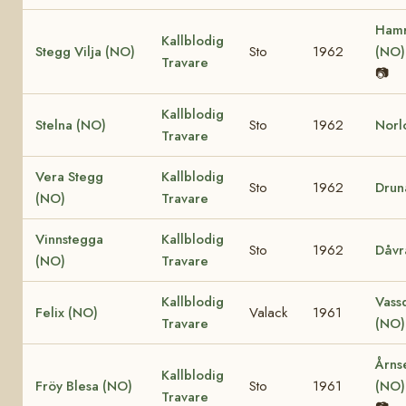
Hamr
Kallblodig
Stegg Vilja (NO)
Sto
1962
(NO
Travare
📷
Kallblodig
Stelna (NO)
Sto
1962
Norl
Travare
Vera Stegg
Kallblodig
Sto
1962
Drun
(NO)
Travare
Vinnstegga
Kallblodig
Sto
1962
Dåvr
(NO)
Travare
Kallblodig
Vass
Felix (NO)
Valack
1961
Travare
(NO
Årns
Kallblodig
Fröy Blesa (NO)
Sto
1961
(NO
Travare