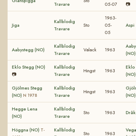
Glänspigga
Sto
Travare
05-07
📷
1963-
Kallblodig
Jiga
Sto
05-
Aspi
Travare
05
Kallblodig
Aaby
Aabystegg (NO)
Valack
1963
Travare
(NO)
Eklo Stegg (NO)
Kallblodig
Eklo
Hingst
1963
📷
Travare
(NO
Gjölmes Stegg
Kallblodig
Gjöl
Hingst
1963
(NO)
Travare
(NO)
N 1978
Hegge Lena
Kallblodig
Sto
1963
Dråk
(NO)
Travare
Höggna (NO)
Kallblodig
Vega
T-
Sto
1963