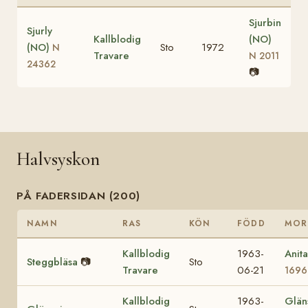
Sjurbin
Sjurly
Kallblodig
(NO)
(NO)
Sto
1972
N
Travare
N 2011
24362
📷
Halvsyskon
PÅ FADERSIDAN (200)
NAMN
RAS
KÖN
FÖDD
MOR
Kallblodig
1963-
Anit
Steggbläsa
📷
Sto
Travare
06-21
1696
Kallblodig
1963-
Glän