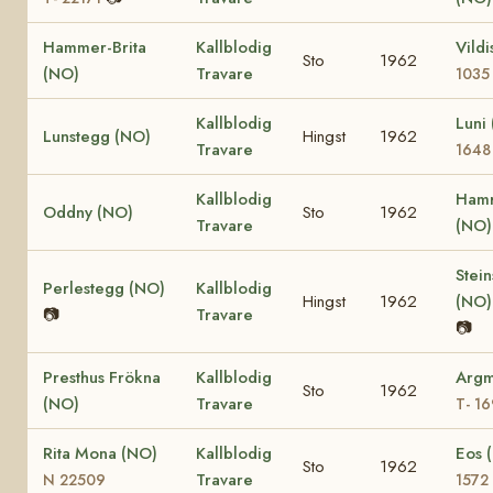
Hammer-Brita
Kallblodig
Vild
Sto
1962
(NO)
Travare
1035
Kallblodig
Luni
Lunstegg (NO)
Hingst
1962
Travare
1648
Kallblodig
Hamr
Oddny (NO)
Sto
1962
Travare
(NO
Stein
Perlestegg (NO)
Kallblodig
Hingst
1962
(NO
📷
Travare
📷
Presthus Frökna
Kallblodig
Argm
Sto
1962
(NO)
Travare
T- 1
Rita Mona (NO)
Kallblodig
Eos 
Sto
1962
Travare
N 22509
1572