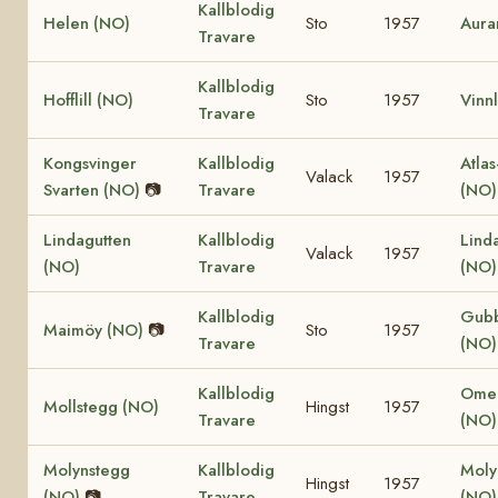
Kallblodig
Helen (NO)
Sto
1957
Aura
Travare
Kallblodig
Hofflill (NO)
Sto
1957
Vinnl
Travare
Kongsvinger
Kallblodig
Atlas
Valack
1957
Svarten (NO)
📷
Travare
(NO
Lindagutten
Kallblodig
Lind
Valack
1957
(NO)
Travare
(NO
Kallblodig
Gub
Maimöy (NO)
📷
Sto
1957
Travare
(NO)
Kallblodig
Omer
Mollstegg (NO)
Hingst
1957
Travare
(NO)
Molynstegg
Kallblodig
Mol
Hingst
1957
(NO)
📷
Travare
(NO