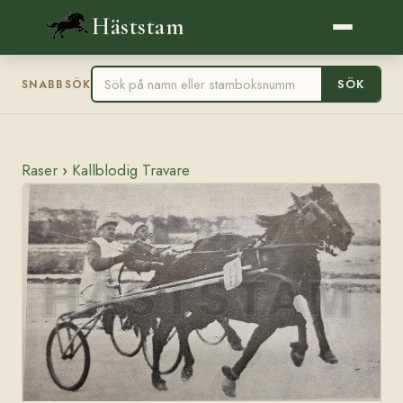
Häststam
SÖK
SNABBSÖK
Raser
›
Kallblodig Travare