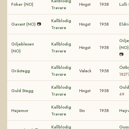
Kallblodig
Föker (NO)
Hingst
1958
Lulli
Travare
Kallblodig
Gavant (NO)
📷
Hingst
1958
Eldr
Travare
Gilje
Giljeblesen
Kallblodig
Hingst
1958
(NO
(NO)
Travare
📷
Kallblodig
Östb
Gråstegg
Valack
1958
Travare
1827
Kallblodig
Guld
Guld Stegg
Hingst
1958
Travare
49
Kallblodig
Hejemor
Sto
1958
Hejr
Travare
Kallblodig
Guss