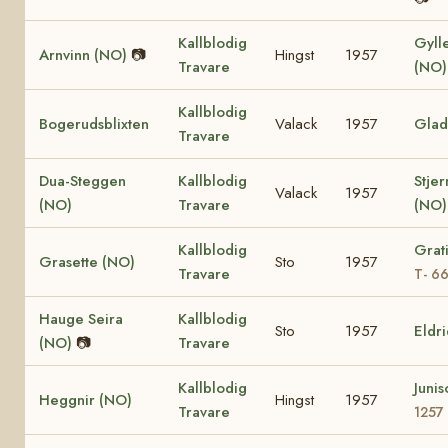
Kallblodig
Gyll
Arnvinn (NO)
📷
Hingst
1957
Travare
(NO
Kallblodig
Bogerudsblixten
Valack
1957
Glad
Travare
Dua-Steggen
Kallblodig
Stje
Valack
1957
(NO)
Travare
(NO
Kallblodig
Grat
Grasette (NO)
Sto
1957
Travare
T- 6
Hauge Seira
Kallblodig
Sto
1957
Eldr
(NO)
📷
Travare
Kallblodig
Juni
Heggnir (NO)
Hingst
1957
Travare
1257