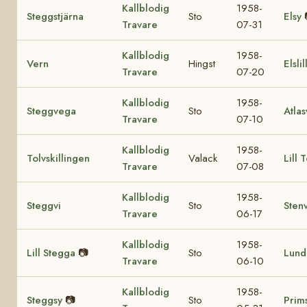
Kallblodig
1958-
Steggstjärna
Sto
Elsy
Travare
07-31
Kallblodig
1958-
Vern
Hingst
Elslil
Travare
07-20
Kallblodig
1958-
Steggvega
Sto
Atla
Travare
07-10
Kallblodig
1958-
Tolvskillingen
Valack
Lill 
Travare
07-08
Kallblodig
1958-
Steggvi
Sto
Sten
Travare
06-17
Kallblodig
1958-
Lill Stegga
📷
Sto
Lund
Travare
06-10
Kallblodig
1958-
Steggsy
📷
Sto
Prim