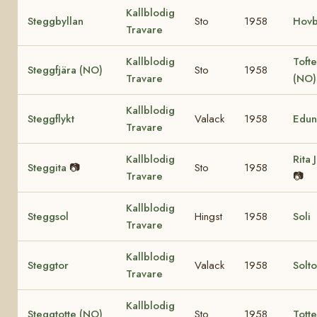
Kallblodig
Steggbyllan
Sto
1958
Hovb
Travare
Kallblodig
Tofte
Steggfjära (NO)
Sto
1958
Travare
(NO
Kallblodig
Steggflykt
Valack
1958
Edun
Travare
Kallblodig
Rita 
Steggita
📷
Sto
1958
Travare
📷
Kallblodig
Steggsol
Hingst
1958
Soli
Travare
Kallblodig
Steggtor
Valack
1958
Solt
Travare
Kallblodig
Steggtotte (NO)
Sto
1958
Tott