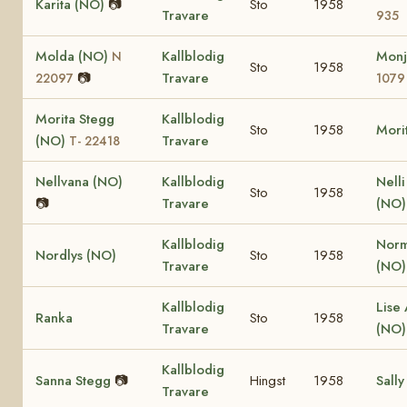
Karita (NO)
📷
Sto
1958
Travare
935
Molda (NO)
Kallblodig
Monj
N
Sto
1958
📷
Travare
22097
1079
Morita Stegg
Kallblodig
Sto
1958
Mori
(NO)
Travare
T- 22418
Nellvana (NO)
Kallblodig
Nell
Sto
1958
📷
Travare
(NO)
Kallblodig
Nor
Nordlys (NO)
Sto
1958
Travare
(NO
Kallblodig
Lise 
Ranka
Sto
1958
Travare
(NO
Kallblodig
Sanna Stegg
📷
Hingst
1958
Sally
Travare