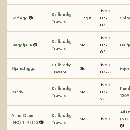
1960-
Kallblodig
Solfjegg
📷
Hingst
05-
Solor
Travare
04
1960-
Kallblodig
Steggfjälla
📷
Sto
05-
Dalfj
Travare
03
Kallblodig
1960-
Stjärnstegga
Sto
Mjör
Travare
04-24
1960-
Kallblodig
Pand
Pandy
Sto
04-
Travare
1269
20
Atlas
Anne Gunn
Kallblodig
Sto
1960
(NO
(NO)
📷
Travare
T- 22135
📷