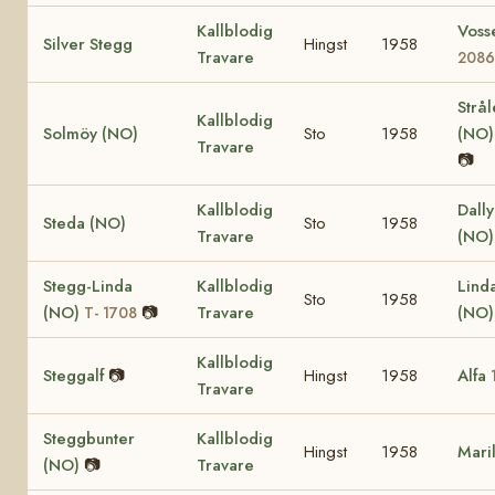
Kallblodig
Voss
Silver Stegg
Hingst
1958
Travare
208
Strå
Kallblodig
Solmöy (NO)
Sto
1958
(NO
Travare
📷
Kallblodig
Dall
Steda (NO)
Sto
1958
Travare
(NO)
Stegg-Linda
Kallblodig
Lind
Sto
1958
(NO)
📷
Travare
(NO
T- 1708
Kallblodig
Steggalf
📷
Hingst
1958
Alfa
Travare
Steggbunter
Kallblodig
Hingst
1958
Mari
(NO)
📷
Travare