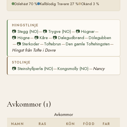
Dölehäst 70 %
Kallblodig Travare 27 %
Okänd 3 %
HINGSTLINJE
📷
Stegg (NO)
📷
Trygve (NO)
📷
Högnar
—
—
—
📷
Högne
📷
Kåre
📷
Dalegudbrand
Dölegubben
—
—
—
📷
Sterkoder
Toftebrun
Den gamle Toftehingsten
—
—
—
—
Hingst från Tofte i Dovre
STOLINJE
📷
Steinshyllperla (NO)
Kongsmolly (NO)
Nancy
—
—
Avkommor (1)
Avkommor
NAMN
RAS
KÖN
FÖDD
FAR