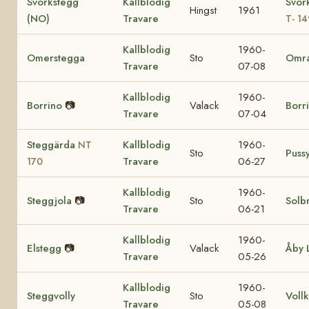
Svorkstegg
Kallblodig
Svor
Hingst
1961
(NO)
Travare
T- 14
Kallblodig
1960-
Omerstegga
Sto
Omr
Travare
07-08
Kallblodig
1960-
Borrino
📷
Valack
Borr
Travare
07-04
Steggärda
Kallblodig
1960-
NT
Sto
Puss
Travare
06-27
170
Kallblodig
1960-
Steggjola
📷
Sto
Solb
Travare
06-21
Kallblodig
1960-
Elstegg
📷
Valack
Åby 
Travare
05-26
Kallblodig
1960-
Steggvolly
Sto
Voll
Travare
05-08