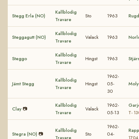
Kallblodig
Stegg Erla (NO)
Sto
1963
Rugd
Travare
Kallblodig
Steggagutt (NO)
Valack
1963
Norl
Travare
Kallblodig
Steggo
Hingst
1963
Stjär
Travare
1962-
Kallblodig
Jämt Stegg
Hingst
05-
Moly
Travare
30
Kallblodig
1962-
Garj
Clay
📷
Valack
Travare
05-13
T- 1
1962-
Kallblodig
Rapp
Stegra (NO)
📷
Sto
04-
Travare
1704