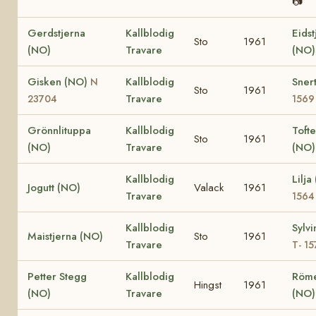
📷
Gerdstjerna
Kallblodig
Eidst
Sto
1961
(NO)
Travare
(NO
Gisken (NO)
Kallblodig
Sner
N
Sto
1961
Travare
23704
1569
Grönnlituppa
Kallblodig
Tofte
Sto
1961
(NO)
Travare
(NO
Kallblodig
Lilj
Jogutt (NO)
Valack
1961
Travare
1564
Kallblodig
Sylv
Maistjerna (NO)
Sto
1961
Travare
T- 15
Petter Stegg
Kallblodig
Röm
Hingst
1961
(NO)
Travare
(NO)