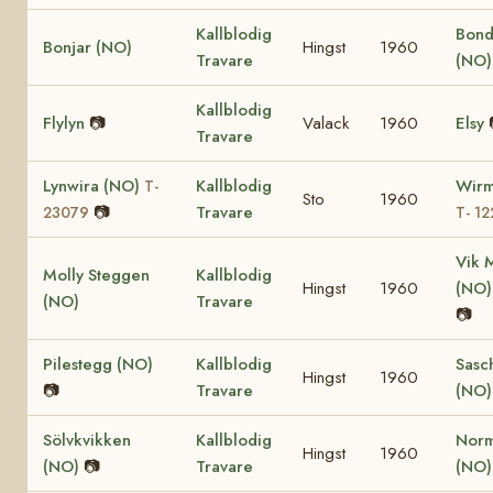
Kallblodig
Bond
Bonjar (NO)
Hingst
1960
Travare
(NO
Kallblodig
Flylyn
📷
Valack
1960
Elsy
Travare
Lynwira (NO)
Kallblodig
Wirm
T-
Sto
1960
📷
Travare
23079
T- 12
Vik 
Molly Steggen
Kallblodig
Hingst
1960
(NO
(NO)
Travare
📷
Pilestegg (NO)
Kallblodig
Sasc
Hingst
1960
📷
Travare
(NO)
Sölvkvikken
Kallblodig
Nor
Hingst
1960
(NO)
📷
Travare
(NO