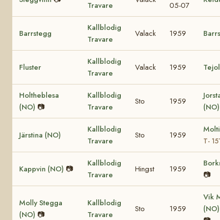
Travare
05-07
Kallblodig
Barrstegg
Valack
1959
Barr
Travare
Kallblodig
Fluster
Valack
1959
Tejo
Travare
Holtheblesa
Kallblodig
Jorst
Sto
1959
(NO)
📷
Travare
(NO)
Kallblodig
Molt
Järstina (NO)
Sto
1959
Travare
T- 15
Kallblodig
Bork
Kappvin (NO)
📷
Hingst
1959
Travare
📷
Vik 
Molly Stegga
Kallblodig
Sto
1959
(NO
(NO)
📷
Travare