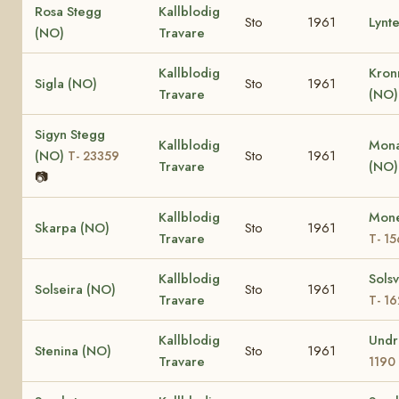
Rosa Stegg
Kallblodig
Sto
1961
Lynt
(NO)
Travare
Kallblodig
Kron
Sigla (NO)
Sto
1961
Travare
(NO
Sigyn Stegg
Kallblodig
Mona
(NO)
Sto
1961
T- 23359
Travare
(NO
📷
Kallblodig
Mone
Skarpa (NO)
Sto
1961
Travare
T- 1
Kallblodig
Sols
Solseira (NO)
Sto
1961
Travare
T- 1
Kallblodig
Undr
Stenina (NO)
Sto
1961
Travare
1190