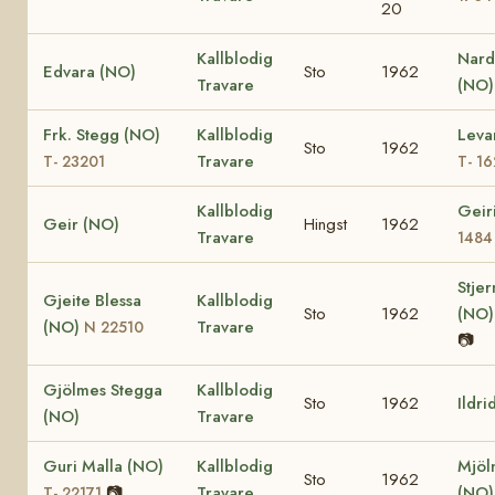
20
Kallblodig
Nard
Edvara (NO)
Sto
1962
Travare
(NO)
Frk. Stegg (NO)
Kallblodig
Leva
Sto
1962
Travare
T- 23201
T- 1
Kallblodig
Geir
Geir (NO)
Hingst
1962
Travare
1484
Stje
Gjeite Blessa
Kallblodig
Sto
1962
(NO
(NO)
Travare
N 22510
📷
Gjölmes Stegga
Kallblodig
Sto
1962
Ildri
(NO)
Travare
Guri Malla (NO)
Kallblodig
Mjöl
Sto
1962
📷
Travare
(NO
T- 22171