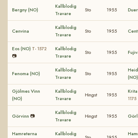
Kallblodig
Bergny (NO)
Sto
1955
Duer
Travare
Kallblodig
Cenvina
Sto
1955
Cent
Travare
Eos (NO)
Kallblodig
T- 1572
Sto
1955
Fuji
📷
Travare
Kallblodig
Heid
Fenoma (NO)
Sto
1955
Travare
(NO
Gjölmes Vinn
Kallblodig
Krit
Hingst
1955
(NO)
Travare
1175
Kallblodig
Görvinn
📷
Hingst
1955
Görl
Travare
Hamreterna
Kallblodig
Ham
Sto
1955