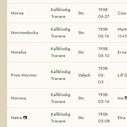
Kallblodig
1958-
Norisa
Sto
Cisa
Travare
06-27
Kallblodig
1958-
Mynt
Norvinndocka
Sto
Travare
06-16
164
Kallblodig
1958-
Norelsa
Sto
Ern
Travare
06-10
1958-
Kallblodig
Prins Norvinn
Valack
06-
Lill 
Travare
03
Kallblodig
1958-
Norvina
Sto
Ina

Travare
05-14
Kallblodig
1958-
Netra
📷
Sto
Etra
Travare
05-08