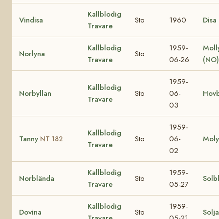
Kallblodig
Vindisa
Sto
1960
Disa
Travare
Kallblodig
1959-
Molly
Norlyna
Sto
Travare
06-26
(NO
1959-
Kallblodig
Norbyllan
Sto
06-
Hovb
Travare
03
1959-
Kallblodig
Tanny
Sto
06-
Moly
NT 182
Travare
02
Kallblodig
1959-
Norblända
Sto
Solb
Travare
05-27
Kallblodig
1959-
Dovina
Sto
Solj
Travare
05-21