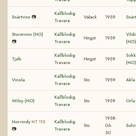
Kallblodig
Snärtvinn
📷
Valack
1959
Snärt
Travare
Stormvinn (NO)
Kallblodig
Vild
Hingst
1959
📷
Travare
(NO)
Kallblodig
Sokk
Tjafs
Hingst
1959
Travare
(NO)
Kallblodig
Vinola
Sto
1959
Akla
Travare
Kallblodig
Wilny (NO)
Sto
1959
Orla
Travare
1958-
Norvindy
Kallblodig
NT 110
Sto
06-
Solv
📷
Travare
30