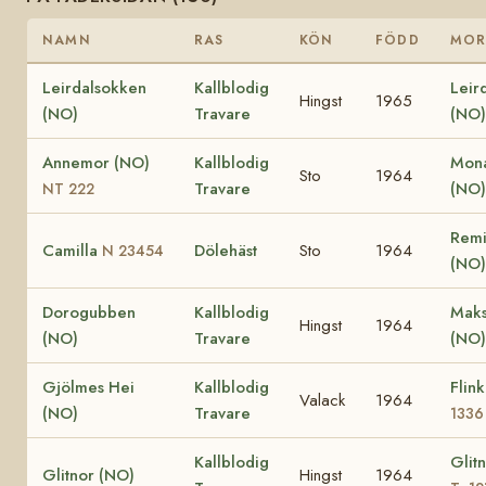
NAMN
RAS
KÖN
FÖDD
MO
Leirdalsokken
Kallblodig
Leir
Hingst
1965
(NO)
Travare
(NO)
Annemor (NO)
Kallblodig
Mona
Sto
1964
Travare
(NO
NT 222
Remi
Camilla
Dölehäst
Sto
1964
N 23454
(NO)
Dorogubben
Kallblodig
Maks
Hingst
1964
(NO)
Travare
(NO)
Gjölmes Hei
Kallblodig
Flin
Valack
1964
(NO)
Travare
1336
Kallblodig
Glit
Glitnor (NO)
Hingst
1964