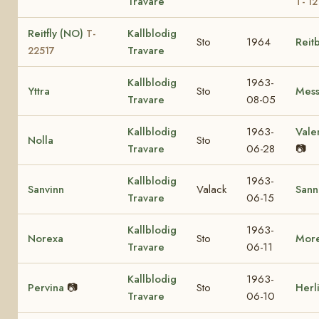
Travare
T- 12
Reitfly (NO)
Kallblodig
T-
Sto
1964
Reit
Travare
22517
Kallblodig
1963-
Yttra
Sto
Mess
Travare
08-05
Kallblodig
1963-
Vale
Nolla
Sto
Travare
06-28
📷
Kallblodig
1963-
Sanvinn
Valack
Sann
Travare
06-15
Kallblodig
1963-
Norexa
Sto
Mor
Travare
06-11
Kallblodig
1963-
Pervina
📷
Sto
Herl
Travare
06-10