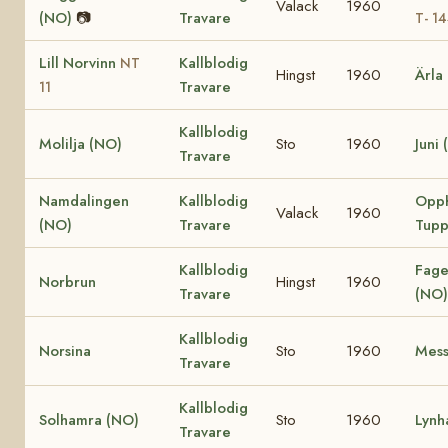
Valack
1960
(NO)
📷
Travare
T- 1
Lill Norvinn
Kallblodig
NT
Hingst
1960
Ärla
Travare
11
Kallblodig
Molilja (NO)
Sto
1960
Juni
Travare
Namdalingen
Kallblodig
Opp
Valack
1960
(NO)
Travare
Tupp
Kallblodig
Fage
Norbrun
Hingst
1960
Travare
(NO)
Kallblodig
Norsina
Sto
1960
Mess
Travare
Kallblodig
Solhamra (NO)
Sto
1960
Lynh
Travare