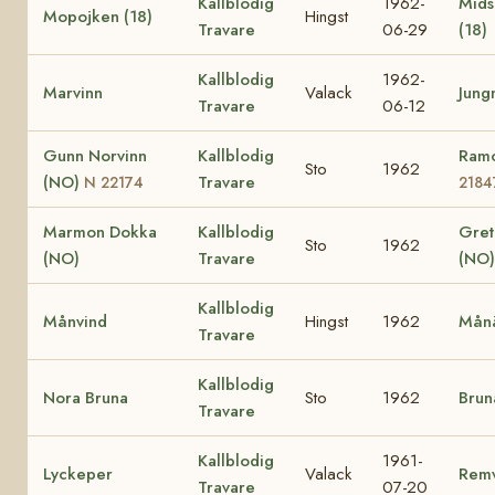
Kallblodig
1962-
Mid
Mopojken (18)
Hingst
Travare
06-29
(18)
Kallblodig
1962-
Marvinn
Valack
Jung
Travare
06-12
Gunn Norvinn
Kallblodig
Ram
Sto
1962
(NO)
Travare
N 22174
2184
Marmon Dokka
Kallblodig
Gre
Sto
1962
(NO)
Travare
(NO)
Kallblodig
Månvind
Hingst
1962
Månä
Travare
Kallblodig
Nora Bruna
Sto
1962
Brun
Travare
Kallblodig
1961-
Lyckeper
Valack
Remv
Travare
07-20