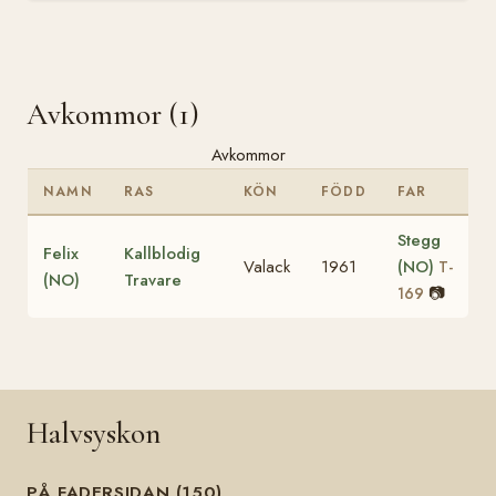
Avkommor (1)
Avkommor
NAMN
RAS
KÖN
FÖDD
FAR
Stegg
Felix
Kallblodig
Valack
1961
(NO)
T-
(NO)
Travare
📷
169
Halvsyskon
PÅ FADERSIDAN (150)