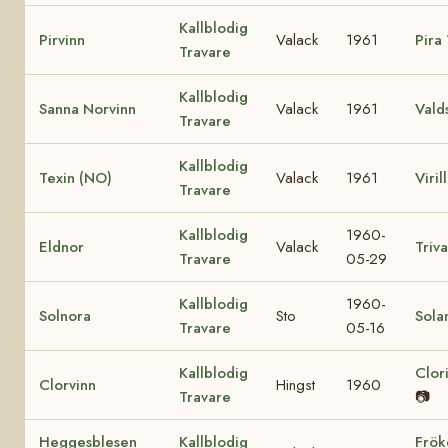
Kallblodig
Pirvinn
Valack
1961
Pira
Travare
Kallblodig
Sanna Norvinn
Valack
1961
Vald
Travare
Kallblodig
Texin (NO)
Valack
1961
Viril
Travare
Kallblodig
1960-
Eldnor
Valack
Triva
Travare
05-29
Kallblodig
1960-
Solnora
Sto
Sola
Travare
05-16
Kallblodig
Clor
Clorvinn
Hingst
1960
Travare
📷
Heggesblesen
Kallblodig
Frök