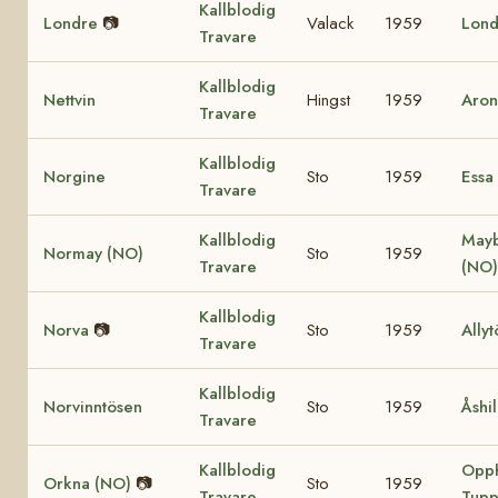
Kallblodig
Londre
📷
Valack
1959
Lond
Travare
Kallblodig
Nettvin
Hingst
1959
Aron
Travare
Kallblodig
Norgine
Sto
1959
Essa
Travare
Kallblodig
May
Normay (NO)
Sto
1959
Travare
(NO)
Kallblodig
Norva
📷
Sto
1959
Ally
Travare
Kallblodig
Norvinntösen
Sto
1959
Åshi
Travare
Kallblodig
Opp
Orkna (NO)
📷
Sto
1959
Travare
Tupp