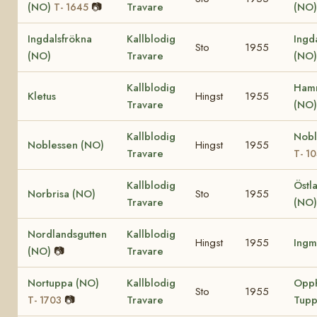
(NO)
📷
Travare
(NO
T- 1645
Ingdalsfrökna
Kallblodig
Ingda
Sto
1955
(NO)
Travare
(NO)
Kallblodig
Hamr
Kletus
Hingst
1955
Travare
(NO
Kallblodig
Nobl
Noblessen (NO)
Hingst
1955
Travare
T- 1
Kallblodig
Östl
Norbrisa (NO)
Sto
1955
Travare
(NO)
Nordlandsgutten
Kallblodig
Hingst
1955
Ingm
(NO)
📷
Travare
Nortuppa (NO)
Kallblodig
Opp
Sto
1955
📷
Travare
Tupp
T- 1703