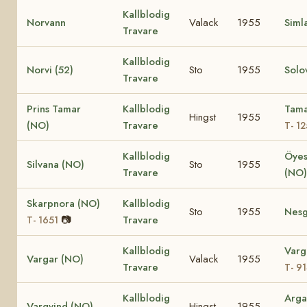
Kallblodig
Norvann
Valack
1955
Siml
Travare
Kallblodig
Norvi (52)
Sto
1955
Solov
Travare
Prins Tamar
Kallblodig
Tama
Hingst
1955
(NO)
Travare
T- 1
Kallblodig
Öye
Silvana (NO)
Sto
1955
Travare
(NO
Skarpnora (NO)
Kallblodig
Sto
1955
Nesg
📷
Travare
T- 1651
Kallblodig
Varg
Vargar (NO)
Valack
1955
Travare
T- 9
Kallblodig
Arga
Vargvind (NO)
Hingst
1955