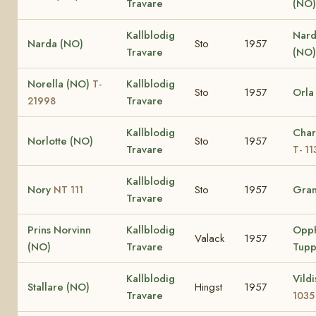
Travare
(NO
Kallblodig
Nard
Narda (NO)
Sto
1957
Travare
(NO)
Norella (NO)
Kallblodig
T-
Sto
1957
Orla
Travare
21998
Kallblodig
Char
Norlotte (NO)
Sto
1957
Travare
T- 11
Kallblodig
Nory
Sto
1957
Gran
NT 111
Travare
Prins Norvinn
Kallblodig
Opp
Valack
1957
(NO)
Travare
Tupp
Kallblodig
Vild
Stallare (NO)
Hingst
1957
Travare
1035