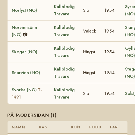
Kallblodig
Syra
Norlyst (NO)
Sto
1954
Travare
(NO
Norvinnsönn
Kallblodig
Stan
Valack
1954
(NO)
📷
Travare
(NO
Kallblodig
Gyll
Skogar (NO)
Hingst
1954
Travare
(NO
Kallblodig
Steg
Snarvinn (NO)
Hingst
1954
Travare
(NO
Svorka (NO)
Kallblodig
T-
Sto
1954
Solst
Travare
1491
PÅ MODERSIDAN (1)
NAMN
RAS
KÖN
FÖDD
FAR