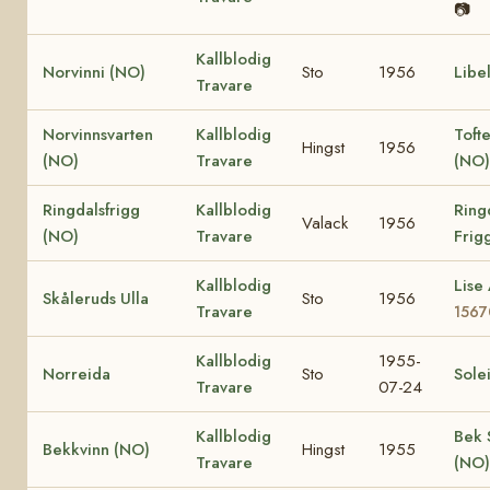
📷
Kallblodig
Norvinni (NO)
Sto
1956
Libe
Travare
Norvinnsvarten
Kallblodig
Toft
Hingst
1956
(NO)
Travare
(NO)
Ringdalsfrigg
Kallblodig
Ring
Valack
1956
(NO)
Travare
Frig
Kallblodig
Lise
Skåleruds Ulla
Sto
1956
Travare
1567
Kallblodig
1955-
Norreida
Sto
Sole
Travare
07-24
Kallblodig
Bek 
Bekkvinn (NO)
Hingst
1955
Travare
(NO