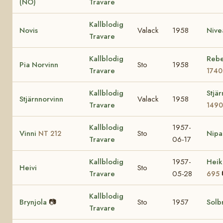
(NO)
Travare
Kallblodig
Novis
Valack
1958
Nive
Travare
Kallblodig
Reb
Pia Norvinn
Sto
1958
Travare
1740
Kallblodig
Stjär
Stjärnnorvinn
Valack
1958
Travare
149
Kallblodig
1957-
Vinni
Sto
Nipa
NT 212
Travare
06-17
Kallblodig
1957-
Heik
Heivi
Sto
Travare
05-28
695
Kallblodig
Brynjola
📷
Sto
1957
Solb
Travare