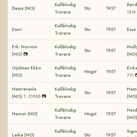
Kallblodig
Berd
Dessy (NO)
Sto
1957
Travare
1214
Kallblodig
Essvi
Sto
1957
Essa
Travare
Frk. Norvinn
Kallblodig
Molly
Sto
1957
(NO)
📷
Travare
(NO
Gjölmes Ekko
Kallblodig
Erik
Hingst
1957
(NO)
Travare
721
Hamrevesla
Kallblodig
Ham
Sto
1957
(NO)
📷
Travare
(NO
T- 21985
Kallblodig
Heid
Heinor (NO)
Hingst
1957
Travare
(NO
Kallblodig
Sign
Laika (NO)
Sto
1957