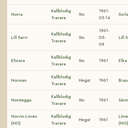
Kallblodig
1961-
Norra
Sto
Sorl
Travare
05-14
1961-
Kallblodig
Lill Sarvi
Sto
05-
Lill 
Travare
09
Kallblodig
Elinora
Sto
1961
Elka
Travare
Kallblodig
Norman
Hingst
1961
Bras
Travare
Kallblodig
Norstegga
Sto
1961
Sävi
Travare
Norvin-Löven
Kallblodig
Löve
Hingst
1961
(NO)
Travare
(NO