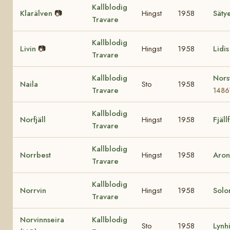
Kallblodig
Klarälven
📷
Hingst
1958
Säty
Travare
Kallblodig
Livin
📷
Hingst
1958
Lidi
Travare
Kallblodig
Nors
Naila
Sto
1958
Travare
1486
Kallblodig
Norfjäll
Hingst
1958
Fjäll
Travare
Kallblodig
Norrbest
Hingst
1958
Aron
Travare
Kallblodig
Norrvin
Hingst
1958
Solor
Travare
Norvinnseira
Kallblodig
Sto
1958
Lynh