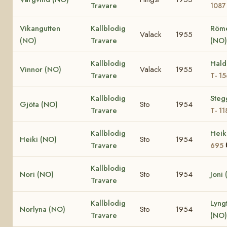
Travare
1087
Vikangutten
Kallblodig
Röm
Valack
1955
(NO)
Travare
(NO)
Kallblodig
Hald
Vinnor (NO)
Valack
1955
Travare
T- 1
Kallblodig
Steg
Gjöta (NO)
Sto
1954
Travare
T- 11
Kallblodig
Heik
Heiki (NO)
Sto
1954
Travare
695
Kallblodig
Nori (NO)
Sto
1954
Joni
Travare
Kallblodig
Lyng
Norlyna (NO)
Sto
1954
Travare
(NO)