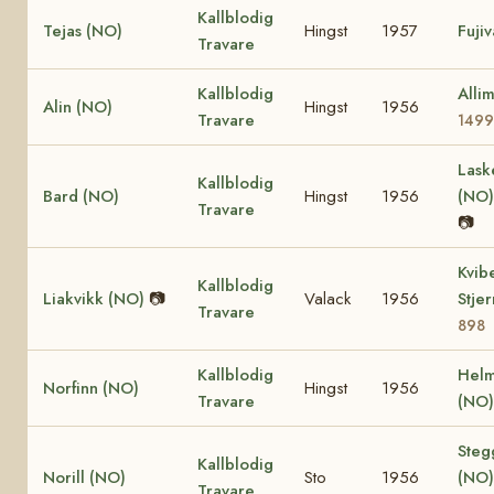
Kallblodig
Tejas (NO)
Hingst
1957
Fuji
Travare
Kallblodig
Alli
Alin (NO)
Hingst
1956
Travare
1499
Lask
Kallblodig
Bard (NO)
Hingst
1956
(NO
Travare
📷
Kvib
Kallblodig
Liakvikk (NO)
📷
Valack
1956
Stje
Travare
898
Kallblodig
Helm
Norfinn (NO)
Hingst
1956
Travare
(NO
Steg
Kallblodig
Norill (NO)
Sto
1956
(NO
Travare