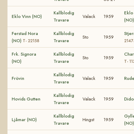
Kallblodig
Eklo
Eklo Vinn (NO)
Valack
1959
Travare
(NO
Ferstad Nora
Kallblodig
Stje
Sto
1959
(NO)
Travare
T- 22158
2147
Frk. Signora
Kallblodig
Char
Sto
1959
(NO)
Travare
T- 11
Kallblodig
Frövin
Valack
1959
Rude
Travare
Kallblodig
Hovids Gutten
Valack
1959
Dido
Travare
Kallblodig
Gyll
Ljåmar (NO)
Hingst
1959
Travare
(NO