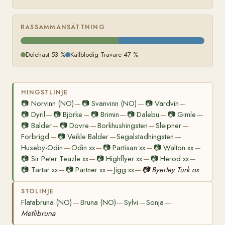
RASSAMMANSÄTTNING
Dölehäst 53 %
Kallblodig Travare 47 %
HINGSTLINJE
📷
Norvinn (NO)
📷
Svanvinn (NO)
📷
Vardvin
—
—
—
📷
Dyril
📷
Björke
📷
Brimin
📷
Dalebu
📷
Gimle
—
—
—
—
—
📷
Balder
📷
Dovre
Borkhushingsten
Sleipner
—
—
—
—
Forbrigd
📷
Veikle Balder
Segalstadhingsten
—
—
—
Huseby-Odin
Odin xx
📷
Partisan xx
📷
Walton xx
—
—
—
—
📷
Sir Peter Teazle xx
📷
Highflyer xx
📷
Herod xx
—
—
—
📷
Tartar xx
📷
Partner xx
Jigg xx
📷
Byerley Turk ox
—
—
—
STOLINJE
Flatabruna (NO)
Bruna (NO)
Sylvi
Sonja
—
—
—
—
Metlibruna