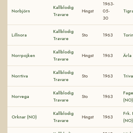
1963-
Kallblodig
Norbjörn
Hingst
05-
Tigr
Travare
30
Kallblodig
Lillnora
Sto
1963
Tori
Travare
Kallblodig
Norrpojken
Hingst
1963
Ärla
Travare
Kallblodig
Norrtiva
Sto
1963
Triva
Travare
Kallblodig
Fage
Norvega
Sto
1963
Travare
(NO)
Kallblodig
Frk.
Orknar (NO)
Hingst
1963
Travare
(NO)