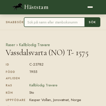
Häststam
SÖK
SNABBSÖK
Raser
›
Kallblodig Travare
Vassdalsvarta (NO) T- 1575
C-23782
ID
1955
FÖDD
AVLIDEN
Kallblodig Travare
RAS
Sto
KÖN
Kasper Vollan, Jonsvatnet, Norge
UPPFÖDARE