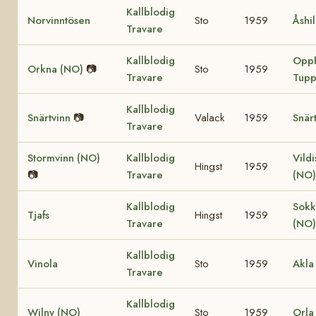
Kallblodig
Norvinntösen
Sto
1959
Åshi
Travare
Kallblodig
Opp
Orkna (NO)
📷
Sto
1959
Travare
Tupp
Kallblodig
Snärtvinn
📷
Valack
1959
Snärt
Travare
Stormvinn (NO)
Kallblodig
Vild
Hingst
1959
📷
Travare
(NO)
Kallblodig
Sokk
Tjafs
Hingst
1959
Travare
(NO)
Kallblodig
Vinola
Sto
1959
Akla
Travare
Kallblodig
Wilny (NO)
Sto
1959
Orla