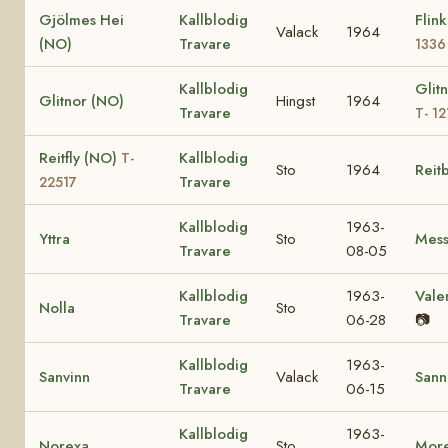
Gjölmes Hei
Kallblodig
Flin
Valack
1964
(NO)
Travare
1336
Kallblodig
Glit
Glitnor (NO)
Hingst
1964
Travare
T- 12
Reitfly (NO)
Kallblodig
T-
Sto
1964
Reit
Travare
22517
Kallblodig
1963-
Yttra
Sto
Mess
Travare
08-05
Kallblodig
1963-
Vale
Nolla
Sto
Travare
06-28
📷
Kallblodig
1963-
Sanvinn
Valack
Sann
Travare
06-15
Kallblodig
1963-
Norexa
Sto
Mor