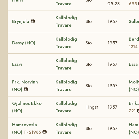
Travare
05-28
695
Kallblodig
Brynjola
📷
Sto
1957
Solb
Travare
Kallblodig
Berd
Dessy (NO)
Sto
1957
Travare
1214
Kallblodig
Essvi
Sto
1957
Essa
Travare
Frk. Norvinn
Kallblodig
Molly
Sto
1957
(NO)
📷
Travare
(NO
Gjölmes Ekko
Kallblodig
Erik
Hingst
1957
(NO)
Travare
721
Hamrevesla
Kallblodig
Ham
Sto
1957
(NO)
📷
Travare
(NO
T- 21985