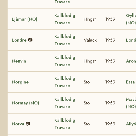
Travare
Kallblodig
Gyll
Ljåmar (NO)
Hingst
1959
Travare
(NO
Kallblodig
Londre
📷
Valack
1959
Lond
Travare
Kallblodig
Nettvin
Hingst
1959
Aron
Travare
Kallblodig
Norgine
Sto
1959
Essa
Travare
Kallblodig
May
Normay (NO)
Sto
1959
Travare
(NO)
Kallblodig
Norva
📷
Sto
1959
Ally
Travare