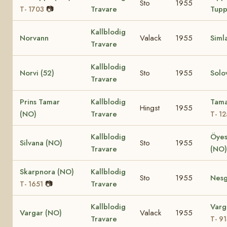
Sto
1955
📷
Travare
Tupp
T- 1703
Kallblodig
Norvann
Valack
1955
Siml
Travare
Kallblodig
Norvi (52)
Sto
1955
Solov
Travare
Prins Tamar
Kallblodig
Tama
Hingst
1955
(NO)
Travare
T- 1
Kallblodig
Öye
Silvana (NO)
Sto
1955
Travare
(NO
Skarpnora (NO)
Kallblodig
Sto
1955
Nesg
📷
Travare
T- 1651
Kallblodig
Varg
Vargar (NO)
Valack
1955
Travare
T- 9