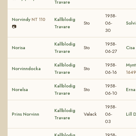
Travare
1958-
Norvindy
Kallblodig
NT 110
Sto
06-
Solv
📷
Travare
30
Kallblodig
1958-
Norisa
Sto
Cisa
Travare
06-27
Kallblodig
1958-
Mynt
Norvinndocka
Sto
Travare
06-16
164
Kallblodig
1958-
Norelsa
Sto
Ern
Travare
06-10
1958-
Kallblodig
Prins Norvinn
Valack
06-
Lill 
Travare
03
Kallblodig
1958-