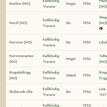
Kallblodig
Helm
Norfinn (NO)
Hingst
1956
Travare
(NO
Steg
Kallblodig
Norill (NO)
Sto
1956
(NO
Travare
📷
Kallblodig
Norvinni (NO)
Sto
1956
Libe
Travare
Norvinnsvarten
Kallblodig
Toft
Hingst
1956
(NO)
Travare
(NO)
Ringdalsfrigg
Kallblodig
Ring
Valack
1956
(NO)
Travare
Frig
Kallblodig
Lise
Skåleruds Ulla
Sto
1956
Travare
1567
Kallblodig
1955-