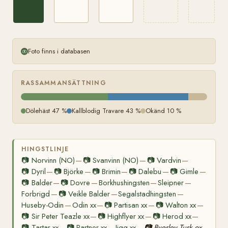
Foto finns i databasen
RASSAMMANSÄTTNING
Dölehäst 47 %
Kallblodig Travare 43 %
Okänd 10 %
HINGSTLINJE
📷
Norvinn (NO)
📷
Svanvinn (NO)
📷
Vardvin
—
—
—
📷
Dyril
📷
Björke
📷
Brimin
📷
Dalebu
📷
Gimle
—
—
—
—
—
📷
Balder
📷
Dovre
Borkhushingsten
Sleipner
—
—
—
—
Forbrigd
📷
Veikle Balder
Segalstadhingsten
—
—
—
Huseby-Odin
Odin xx
📷
Partisan xx
📷
Walton xx
—
—
—
—
📷
Sir Peter Teazle xx
📷
Highflyer xx
📷
Herod xx
—
—
—
📷
Tartar xx
📷
Partner xx
Jigg xx
📷
Byerley Turk ox
—
—
—