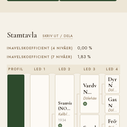
Stamtavla
SKRIV UT / DELA
0,00 %
INAVELSKOEFFICIENT (4 NIVÅER)
1,83 %
INAVELSKOEFFICIENT (7 NIVÅER)
PROFIL
LED 1
LED 2
LED 3
LED 4
Dyril
Vardvin
N
Dölehäst
N
1212
1283
Dölehäst
Gaushil
Svanvinn
N
(NO)
Dölehäst
9484
T-133
Kallblodig Travare
Fröy
1934