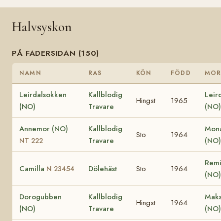
Halvsyskon
PÅ FADERSIDAN (150)
NAMN
RAS
KÖN
FÖDD
MO
Leirdalsokken
Kallblodig
Leir
Hingst
1965
(NO)
Travare
(NO)
Annemor (NO)
Kallblodig
Mona
Sto
1964
Travare
(NO
NT 222
Remi
Camilla
Dölehäst
Sto
1964
N 23454
(NO)
Dorogubben
Kallblodig
Maks
Hingst
1964
(NO)
Travare
(NO)