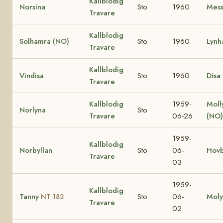
Kallblodig
Norsina
Sto
1960
Mess
Travare
Kallblodig
Solhamra (NO)
Sto
1960
Lynh
Travare
Kallblodig
Vindisa
Sto
1960
Disa
Travare
Kallblodig
1959-
Molly
Norlyna
Sto
Travare
06-26
(NO
1959-
Kallblodig
Norbyllan
Sto
06-
Hovb
Travare
03
1959-
Kallblodig
Tanny
Sto
06-
Moly
NT 182
Travare
02