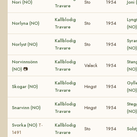
Nori (NO)
Sto
1954
Joni
Travare
Kallblodig
Lyng
Norlyna (NO)
Sto
1954
Travare
(NO)
Kallblodig
Syra
Norlyst (NO)
Sto
1954
Travare
(NO
Norvinnsönn
Kallblodig
Stan
Valack
1954
(NO)
📷
Travare
(NO
Kallblodig
Gyll
Skogar (NO)
Hingst
1954
Travare
(NO
Kallblodig
Steg
Snarvinn (NO)
Hingst
1954
Travare
(NO
Svorka (NO)
Kallblodig
T-
Sto
1954
Solst
Travare
1491