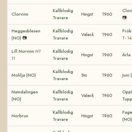
Kallblodig
Clor
Clorvinn
Hingst
1960
Travare
📷
Heggesblesen
Kallblodig
Frök
Valack
1960
(NO)
📷
Travare
T- 1
Lill Norvinn
Kallblodig
NT
Hingst
1960
Ärla
Travare
11
Kallblodig
Molilja (NO)
Sto
1960
Juni
Travare
Namdalingen
Kallblodig
Opp
Valack
1960
(NO)
Travare
Tupp
Kallblodig
Fage
Norbrun
Hingst
1960
Travare
(NO)