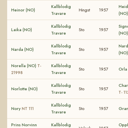
Kallblodig
Heid
Heinor (NO)
Hingst
1957
Travare
(NO
Kallblodig
Sign
Laika (NO)
Sto
1957
Travare
(NO
Kallblodig
Nard
Narda (NO)
Sto
1957
Travare
(NO)
Norella (NO)
Kallblodig
T-
Sto
1957
Orla
Travare
21998
Kallblodig
Char
Norlotte (NO)
Sto
1957
Travare
T- 11
Kallblodig
Nory
Sto
1957
Gran
NT 111
Travare
Prins Norvinn
Kallblodig
Opp