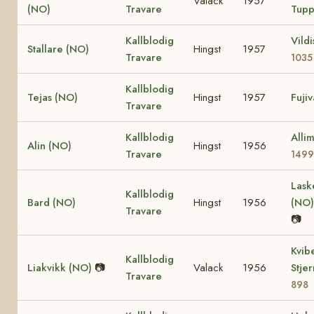
Valack
1957
(NO)
Travare
Tupp
Kallblodig
Vild
Stallare (NO)
Hingst
1957
Travare
1035
Kallblodig
Tejas (NO)
Hingst
1957
Fuji
Travare
Kallblodig
Alli
Alin (NO)
Hingst
1956
Travare
1499
Lask
Kallblodig
Bard (NO)
Hingst
1956
(NO
Travare
📷
Kvib
Kallblodig
Liakvikk (NO)
📷
Valack
1956
Stje
Travare
898