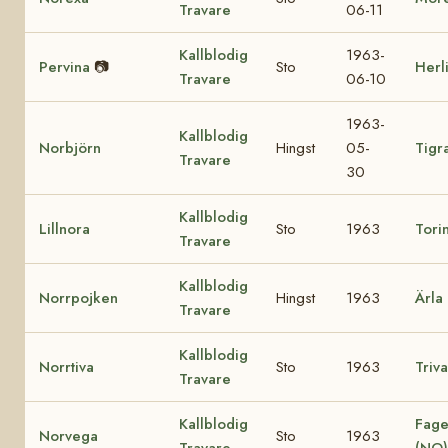
Travare
06-11
Kallblodig
1963-
Pervina
📷
Sto
Herl
Travare
06-10
1963-
Kallblodig
Norbjörn
Hingst
05-
Tigr
Travare
30
Kallblodig
Lillnora
Sto
1963
Tori
Travare
Kallblodig
Norrpojken
Hingst
1963
Ärla
Travare
Kallblodig
Norrtiva
Sto
1963
Triva
Travare
Kallblodig
Fage
Norvega
Sto
1963
Travare
(NO)