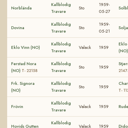
Kallblodig
1959-
Norblända
Sto
Solb
Travare
05-27
Kallblodig
1959-
Dovina
Sto
Solj
Travare
05-21
Kallblodig
Eklo
Eklo Vinn (NO)
Valack
1959
Travare
(NO
Ferstad Nora
Kallblodig
Stje
Sto
1959
(NO)
Travare
T- 22158
2147
Frk. Signora
Kallblodig
Char
Sto
1959
(NO)
Travare
T- 11
Kallblodig
Frövin
Valack
1959
Rude
Travare
Kallblodig
Hovids Gutten
Valack
1959
Dido