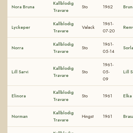
Kallblodig
Nora Bruna
Sto
1962
Brun
Travare
Kallblodig
1961-
Lyckeper
Valack
Remv
Travare
07-20
Kallblodig
1961-
Norra
Sto
Sorl
Travare
05-14
1961-
Kallblodig
Lill Sarvi
Sto
05-
Lill 
Travare
09
Kallblodig
Elinora
Sto
1961
Elka
Travare
Kallblodig
Norman
Hingst
1961
Bras
Travare