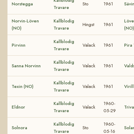
Kallblodig
Norstegga
Sto
1961
Sävi
Travare
Norvin-Löven
Kallblodig
Löve
Hingst
1961
(NO)
Travare
(NO
Kallblodig
Pirvinn
Valack
1961
Pira
Travare
Kallblodig
Sanna Norvinn
Valack
1961
Vald
Travare
Kallblodig
Texin (NO)
Valack
1961
Viril
Travare
Kallblodig
1960-
Eldnor
Valack
Triva
Travare
05-29
Kallblodig
1960-
Solnora
Sto
Sola
Travare
05-16