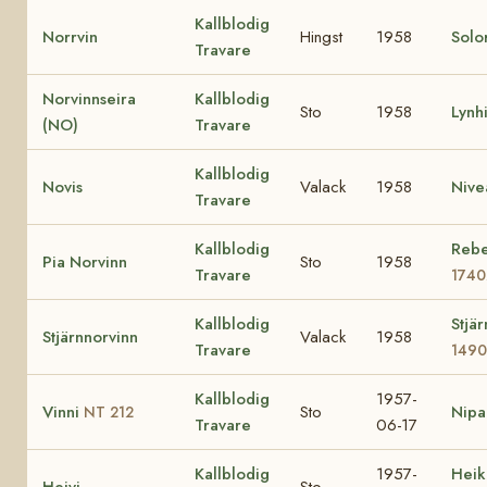
Kallblodig
Norrvin
Hingst
1958
Solor
Travare
Norvinnseira
Kallblodig
Sto
1958
Lynh
(NO)
Travare
Kallblodig
Novis
Valack
1958
Nive
Travare
Kallblodig
Reb
Pia Norvinn
Sto
1958
Travare
1740
Kallblodig
Stjär
Stjärnnorvinn
Valack
1958
Travare
149
Kallblodig
1957-
Vinni
Sto
Nipa
NT 212
Travare
06-17
Kallblodig
1957-
Heik
Heivi
Sto