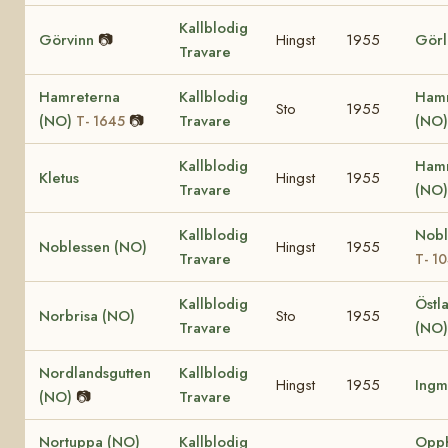
Kallblodig
Görvinn
📷
Hingst
1955
Görl
Travare
Hamreterna
Kallblodig
Ham
Sto
1955
(NO)
📷
Travare
(NO
T- 1645
Kallblodig
Hamr
Kletus
Hingst
1955
Travare
(NO
Kallblodig
Nobl
Noblessen (NO)
Hingst
1955
Travare
T- 1
Kallblodig
Östl
Norbrisa (NO)
Sto
1955
Travare
(NO)
Nordlandsgutten
Kallblodig
Hingst
1955
Ingm
(NO)
📷
Travare
Nortuppa (NO)
Kallblodig
Opp