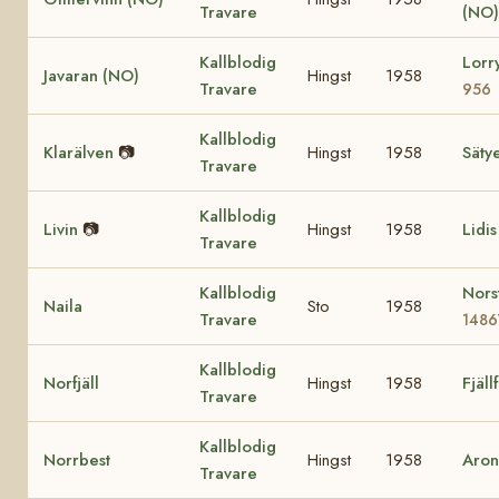
Travare
(NO)
Kallblodig
Lorr
Javaran (NO)
Hingst
1958
Travare
956
Kallblodig
Klarälven
📷
Hingst
1958
Säty
Travare
Kallblodig
Livin
📷
Hingst
1958
Lidi
Travare
Kallblodig
Nors
Naila
Sto
1958
Travare
1486
Kallblodig
Norfjäll
Hingst
1958
Fjäll
Travare
Kallblodig
Norrbest
Hingst
1958
Aron
Travare