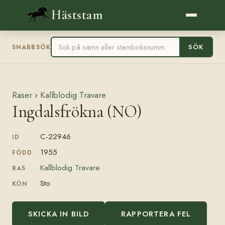
Häststam
SÖK
SNABBSÖK
Raser
›
Kallblodig Travare
Ingdalsfrökna (NO)
C-22946
ID
1955
FÖDD
Kallblodig Travare
RAS
Sto
KÖN
SKICKA IN BILD
RAPPORTERA FEL