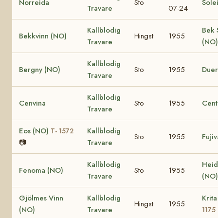
Norreida
Sto
Sole
Travare
07-24
Kallblodig
Bek 
Bekkvinn (NO)
Hingst
1955
Travare
(NO
Kallblodig
Bergny (NO)
Sto
1955
Duer
Travare
Kallblodig
Cenvina
Sto
1955
Cent
Travare
Eos (NO)
Kallblodig
T- 1572
Sto
1955
Fuji
📷
Travare
Kallblodig
Heid
Fenoma (NO)
Sto
1955
Travare
(NO
Gjölmes Vinn
Kallblodig
Krit
Hingst
1955
(NO)
Travare
1175