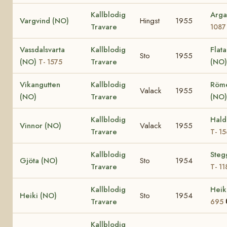
Kallblodig
Arga
Vargvind (NO)
Hingst
1955
Travare
1087
Vassdalsvarta
Kallblodig
Flat
Sto
1955
(NO)
Travare
(NO)
T- 1575
Vikangutten
Kallblodig
Röm
Valack
1955
(NO)
Travare
(NO)
Kallblodig
Hald
Vinnor (NO)
Valack
1955
Travare
T- 1
Kallblodig
Steg
Gjöta (NO)
Sto
1954
Travare
T- 11
Kallblodig
Heik
Heiki (NO)
Sto
1954
Travare
695
Kallblodig