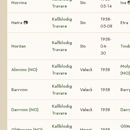
Norvina
Sto
Ina

Travare
05-14
Kallblodig
1958-
Netra
📷
Sto
Etra
Travare
05-08
1958-
Kallblodig
Noritan
Sto
04-
Tind
Travare
30
Kallblodig
Moly
Almvinn (NO)
Valack
1958
Travare
(NO)
Kallblodig
Barrvinn
Valack
1958
Barr
Travare
Kallblodig
Darrvinn (NO)
Valack
1958
Darr
Travare
Kallblodig
Glit
Glittervinn (NO)
Hingst
1958