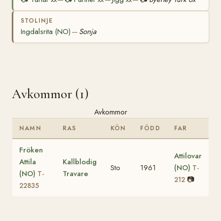
STOLINJE
Ingdalsrita (NO)
Sonja
—
Avkommor (1)
Avkommor
NAMN
RAS
KÖN
FÖDD
FAR
Fröken
Attilovar
Attila
Kallblodig
Sto
1961
(NO)
T-
(NO)
Travare
T-
📷
212
22835