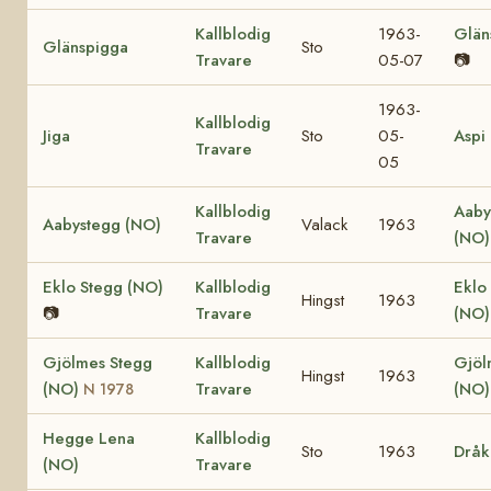
Kallblodig
1963-
Glän
Glänspigga
Sto
Travare
05-07
📷
1963-
Kallblodig
Jiga
Sto
05-
Aspi
Travare
05
Kallblodig
Aaby
Aabystegg (NO)
Valack
1963
Travare
(NO)
Eklo Stegg (NO)
Kallblodig
Eklo
Hingst
1963
📷
Travare
(NO
Gjölmes Stegg
Kallblodig
Gjöl
Hingst
1963
(NO)
Travare
(NO)
N 1978
Hegge Lena
Kallblodig
Sto
1963
Dråk
(NO)
Travare