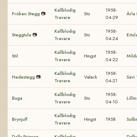
Kallblodig
1958-
Fröken Stegg
📷
Sto
Ärla 
Travare
04-29
Kallblodig
1958-
Steggtula
📷
Sto
Eitul
Travare
04-24
Kallblodig
1958-
Stil
Hingst
Mild
Travare
04-22
Kallblodig
1958-
Hedestegg
📷
Valack
Sävi
Travare
04-21
Kallblodig
1958-
Buga
Sto
Lill
Travare
04-10
Kallblodig
Brynjulf
Hingst
1958
Solb
Travare
Dally Prinsen
Kallblodig
Dall