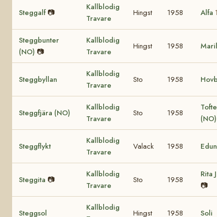
Kallblodig
Steggalf
📷
Hingst
1958
Alfa
Travare
Steggbunter
Kallblodig
Hingst
1958
Mari
(NO)
📷
Travare
Kallblodig
Steggbyllan
Sto
1958
Hovb
Travare
Kallblodig
Tofte
Steggfjära (NO)
Sto
1958
Travare
(NO
Kallblodig
Steggflykt
Valack
1958
Edun
Travare
Kallblodig
Rita 
Steggita
📷
Sto
1958
Travare
📷
Kallblodig
Steggsol
Hingst
1958
Soli