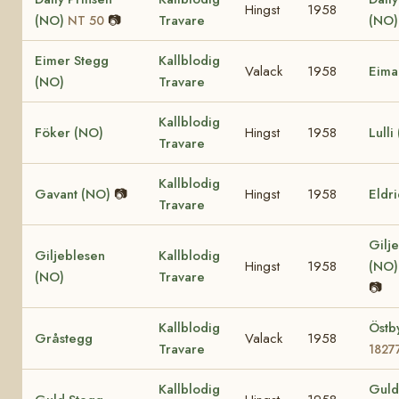
Hingst
1958
(NO)
📷
Travare
(NO
NT 50
Eimer Stegg
Kallblodig
Valack
1958
Eima
(NO)
Travare
Kallblodig
Föker (NO)
Hingst
1958
Lulli
Travare
Kallblodig
Gavant (NO)
📷
Hingst
1958
Eldr
Travare
Gilje
Giljeblesen
Kallblodig
Hingst
1958
(NO
(NO)
Travare
📷
Kallblodig
Östb
Gråstegg
Valack
1958
Travare
1827
Kallblodig
Guld