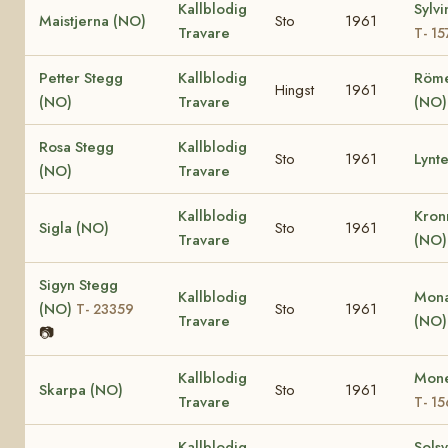
Kallblodig
Sylv
Maistjerna (NO)
Sto
1961
Travare
T- 15
Petter Stegg
Kallblodig
Röm
Hingst
1961
(NO)
Travare
(NO)
Rosa Stegg
Kallblodig
Sto
1961
Lynt
(NO)
Travare
Kallblodig
Kron
Sigla (NO)
Sto
1961
Travare
(NO
Sigyn Stegg
Kallblodig
Mona
(NO)
Sto
1961
T- 23359
Travare
(NO
📷
Kallblodig
Mone
Skarpa (NO)
Sto
1961
Travare
T- 1
Kallblodig
Sols