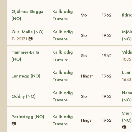
Gjölmes Stegga
Kallblodig
Sto
1962
Ildri
(NO)
Travare
Guri Malla (NO)
Kallblodig
Mjöl
Sto
1962
📷
Travare
(NO
T- 22171
Hammer-Brita
Kallblodig
Vild
Sto
1962
(NO)
Travare
1035
Kallblodig
Luni
Lunstegg (NO)
Hingst
1962
Travare
1648
Kallblodig
Hamr
Oddny (NO)
Sto
1962
Travare
(NO
Stein
Perlestegg (NO)
Kallblodig
Hingst
1962
(NO
📷
Travare
📷