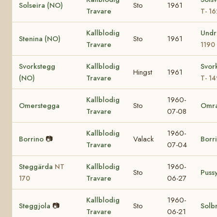
Solseira (NO)
Sto
1961
Travare
T- 1
Kallblodig
Undr
Stenina (NO)
Sto
1961
Travare
1190
Svorkstegg
Kallblodig
Svor
Hingst
1961
(NO)
Travare
T- 14
Kallblodig
1960-
Omerstegga
Sto
Omr
Travare
07-08
Kallblodig
1960-
Borrino
📷
Valack
Borr
Travare
07-04
Steggärda
Kallblodig
1960-
NT
Sto
Puss
Travare
06-27
170
Kallblodig
1960-
Steggjola
📷
Sto
Solb
Travare
06-21