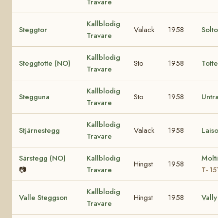
Travare
Kallblodig
Steggtor
Valack
1958
Solt
Travare
Kallblodig
Steggtotte (NO)
Sto
1958
Tott
Travare
Kallblodig
Stegguna
Sto
1958
Untr
Travare
Kallblodig
Stjärnestegg
Valack
1958
Laiso
Travare
Särstegg (NO)
Kallblodig
Molt
Hingst
1958
📷
Travare
T- 15
Kallblodig
Valle Steggson
Hingst
1958
Vally
Travare