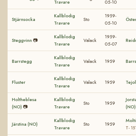
Travare
05-10
Kallblodig
1959-
Stjärnsocka
Sto
Öste
Travare
05-10
Kallblodig
1959-
Steggvinn
📷
Valack
Reid
Travare
05-07
Kallblodig
Barrstegg
Valack
1959
Barr
Travare
Kallblodig
Fluster
Valack
1959
Tejo
Travare
Holtheblesa
Kallblodig
Jorst
Sto
1959
(NO)
📷
Travare
(NO)
Kallblodig
Molt
Järstina (NO)
Sto
1959
Travare
T- 15