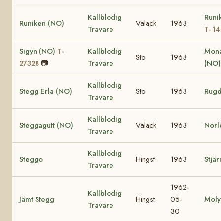
Kallblodig
Runi
Runiken (NO)
Valack
1963
Travare
T- 1
Sigyn (NO)
Kallblodig
Mona
T-
Sto
1963
📷
Travare
(NO
27328
Kallblodig
Stegg Erla (NO)
Sto
1963
Rugd
Travare
Kallblodig
Steggagutt (NO)
Valack
1963
Norl
Travare
Kallblodig
Steggo
Hingst
1963
Stjär
Travare
1962-
Kallblodig
Jämt Stegg
Hingst
05-
Moly
Travare
30