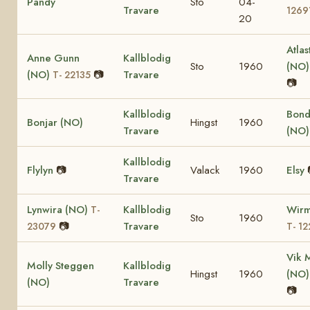
Pandy
Sto
04-
Travare
1269
20
Atlas
Anne Gunn
Kallblodig
Sto
1960
(NO
(NO)
📷
Travare
T- 22135
📷
Kallblodig
Bond
Bonjar (NO)
Hingst
1960
Travare
(NO
Kallblodig
Flylyn
📷
Valack
1960
Elsy
Travare
Lynwira (NO)
Kallblodig
Wirm
T-
Sto
1960
📷
Travare
23079
T- 12
Vik 
Molly Steggen
Kallblodig
Hingst
1960
(NO
(NO)
Travare
📷