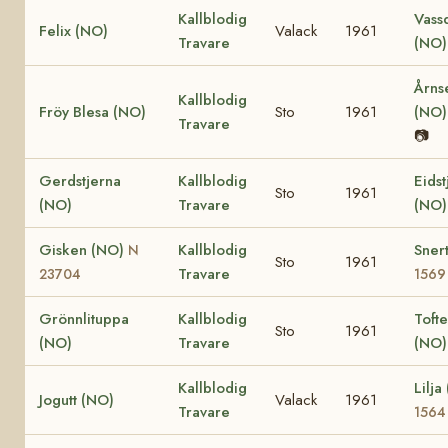
Kallblodig
Vass
Felix (NO)
Valack
1961
Travare
(NO
Årns
Kallblodig
Fröy Blesa (NO)
Sto
1961
(NO
Travare
📷
Gerdstjerna
Kallblodig
Eidst
Sto
1961
(NO)
Travare
(NO
Gisken (NO)
Kallblodig
Sner
N
Sto
1961
Travare
23704
1569
Grönnlituppa
Kallblodig
Tofte
Sto
1961
(NO)
Travare
(NO
Kallblodig
Lilj
Jogutt (NO)
Valack
1961
Travare
1564