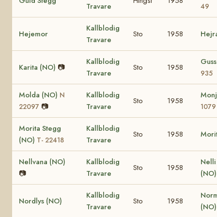
Guld Stegg
Hingst
1958
Travare
49
Kallblodig
Hejemor
Sto
1958
Hejr
Travare
Kallblodig
Guss
Karita (NO)
📷
Sto
1958
Travare
935
Molda (NO)
Kallblodig
Monj
N
Sto
1958
📷
Travare
22097
1079
Morita Stegg
Kallblodig
Sto
1958
Mori
(NO)
Travare
T- 22418
Nellvana (NO)
Kallblodig
Nell
Sto
1958
📷
Travare
(NO)
Kallblodig
Nor
Nordlys (NO)
Sto
1958
Travare
(NO