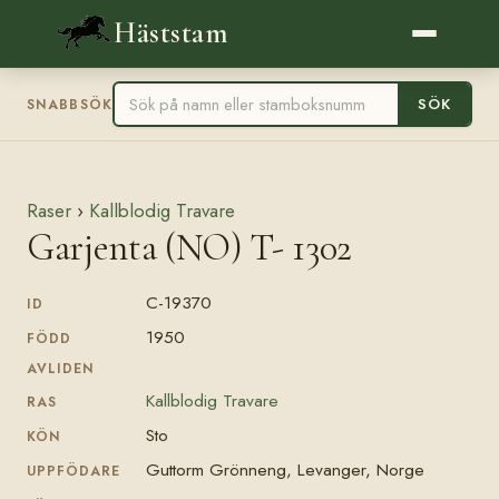
Häststam
SÖK
SNABBSÖK
Raser
›
Kallblodig Travare
Garjenta (NO) T- 1302
C-19370
ID
1950
FÖDD
AVLIDEN
Kallblodig Travare
RAS
Sto
KÖN
Guttorm Grönneng, Levanger, Norge
UPPFÖDARE