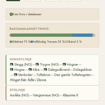
Foto finns i databasen
RASSAMMANSÄTTNING
Dölehäst 73 %
Kallblodig Travare 23 %
Okänd 3 %
HINGSTLINJE
📷
Stegg (NO)
📷
Trygve (NO)
📷
Högnar
—
—
—
📷
Högne
📷
Kåre
📷
Dalegudbrand
Dölegubben
—
—
—
📷
Sterkoder
Toftebrun
Den gamle Toftehingsten
—
—
—
—
Hingst från Tofte i Dovre
STOLINJE
Aurikka (NO)
Vangneraua (NO)
Klausine II
—
—