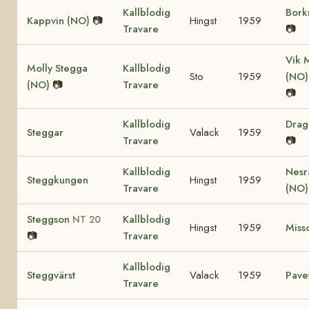
Kallblodig
Bork
Kappvin (NO)
📷
Hingst
1959
Travare
📷
Vik 
Molly Stegga
Kallblodig
Sto
1959
(NO
(NO)
📷
Travare
📷
Kallblodig
Dra
Steggar
Valack
1959
Travare
📷
Kallblodig
Nesr
Steggkungen
Hingst
1959
Travare
(NO
Steggson
Kallblodig
NT 20
Hingst
1959
Miss
📷
Travare
Kallblodig
Steggvärst
Valack
1959
Pave
Travare