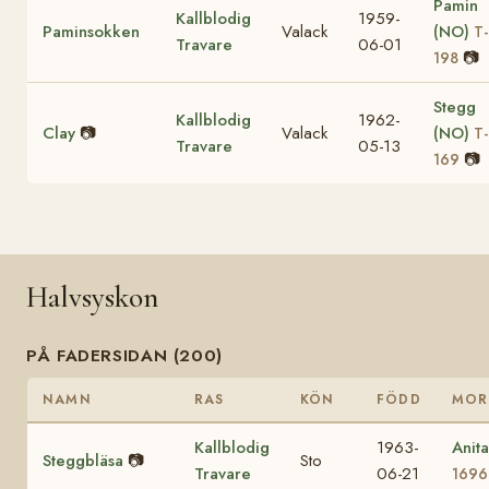
Pamin
Kallblodig
1959-
Paminsokken
Valack
(NO)
T-
Travare
06-01
📷
198
Stegg
Kallblodig
1962-
Clay
📷
Valack
(NO)
T-
Travare
05-13
📷
169
Halvsyskon
PÅ FADERSIDAN (200)
NAMN
RAS
KÖN
FÖDD
MOR
Kallblodig
1963-
Anit
Steggbläsa
📷
Sto
Travare
06-21
1696