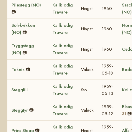
Pilestegg (NO)
Kallblodig
Sasc
Hingst
1960
📷
Travare
(NO)
Sölvkvikken
Kallblodig
Nor
Hingst
1960
(NO)
📷
Travare
(NO
Tryggstegg
Kallblodig
Hingst
1960
Osdo
(NO)
📷
Travare
Kallblodig
1959-
Teknik
📷
Valack
Bedo
Travare
05-18
Kallblodig
1959-
Stegglill
Sto
Kolls
Travare
05-13
Kallblodig
1959-
Elsas
Steggtyr
📷
Valack
Travare
05-12
📷
31
Kallblodig
1959-
Prins Stegg
📷
Hingst
Alfa