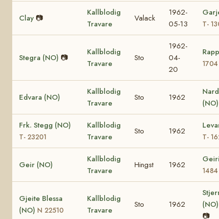
Kallblodig
1962-
Garj
Clay
📷
Valack
Travare
05-13
T- 1
1962-
Kallblodig
Rapp
Stegra (NO)
📷
Sto
04-
Travare
1704
20
Kallblodig
Nard
Edvara (NO)
Sto
1962
Travare
(NO)
Frk. Stegg (NO)
Kallblodig
Leva
Sto
1962
Travare
T- 23201
T- 1
Kallblodig
Geir
Geir (NO)
Hingst
1962
Travare
1484
Stje
Gjeite Blessa
Kallblodig
Sto
1962
(NO
(NO)
Travare
N 22510
📷