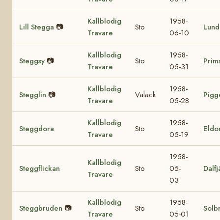
Kallblodig
1958-
Lill Stegga
📷
Sto
Lund
Travare
06-10
Kallblodig
1958-
Steggsy
📷
Sto
Prim
Travare
05-31
Kallblodig
1958-
Stegglin
📷
Valack
Pigg
Travare
05-28
Kallblodig
1958-
Steggdora
Sto
Eldo
Travare
05-19
1958-
Kallblodig
Steggflickan
Sto
05-
Dalfj
Travare
03
Kallblodig
1958-
Steggbruden
📷
Sto
Solb
Travare
05-01