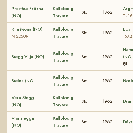
Presthus Frökna
Kallblodig
Argm
Sto
1962
(NO)
Travare
T- 1
Rita Mona (NO)
Kallblodig
Eos 
Sto
1962
Travare
N 22509
1572
Hamr
Kallblodig
Stegg Vilja (NO)
Sto
1962
(NO
Travare
📷
Kallblodig
Stelna (NO)
Sto
1962
Norl
Travare
Vera Stegg
Kallblodig
Sto
1962
Drun
(NO)
Travare
Vinnstegga
Kallblodig
Sto
1962
Dåvr
(NO)
Travare