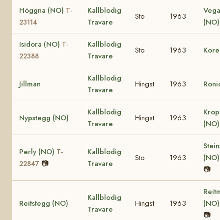
Höggna (NO)
Kallblodig
Vega
T-
Sto
1963
Travare
(NO
23114
Isidora (NO)
Kallblodig
T-
Sto
1963
Kore
Travare
22388
Kallblodig
Jillman
Hingst
1963
Roni
Travare
Kallblodig
Krop
Nypstegg (NO)
Hingst
1963
Travare
(NO
Stein
Perly (NO)
Kallblodig
T-
Sto
1963
(NO
📷
Travare
22847
📷
Reit
Kallblodig
Reitstegg (NO)
Hingst
1963
(NO
Travare
📷