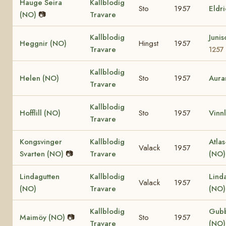
Hauge Seira
Kallblodig
Sto
1957
Eldr
(NO)
📷
Travare
Kallblodig
Juni
Heggnir (NO)
Hingst
1957
Travare
1257
Kallblodig
Helen (NO)
Sto
1957
Aura
Travare
Kallblodig
Hofflill (NO)
Sto
1957
Vinnl
Travare
Kongsvinger
Kallblodig
Atlas
Valack
1957
Svarten (NO)
📷
Travare
(NO
Lindagutten
Kallblodig
Lind
Valack
1957
(NO)
Travare
(NO
Kallblodig
Gub
Maimöy (NO)
📷
Sto
1957
Travare
(NO)