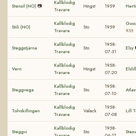
Kallblodig
Stensil (NO)
📷
Hingst
1959
Hert
Travare
Kallblodig
Guss
Stili (NO)
Sto
1959
Travare
935
Kallblodig
1958-
Steggstjärna
Sto
Elsy
Travare
07-31
Kallblodig
1958-
Vern
Hingst
Elslil
Travare
07-20
Kallblodig
1958-
Steggvega
Sto
Atla
Travare
07-10
Kallblodig
1958-
Tolvskillingen
Valack
Lill 
Travare
07-08
Kallblodig
1958-
Steggvi
Sto
Sten
Travare
06-17