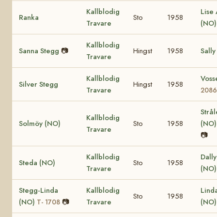
Kallblodig
Lise 
Ranka
Sto
1958
Travare
(NO
Kallblodig
Sanna Stegg
📷
Hingst
1958
Sally
Travare
Kallblodig
Voss
Silver Stegg
Hingst
1958
Travare
208
Strå
Kallblodig
Solmöy (NO)
Sto
1958
(NO
Travare
📷
Kallblodig
Dall
Steda (NO)
Sto
1958
Travare
(NO)
Stegg-Linda
Kallblodig
Lind
Sto
1958
(NO)
📷
Travare
(NO
T- 1708