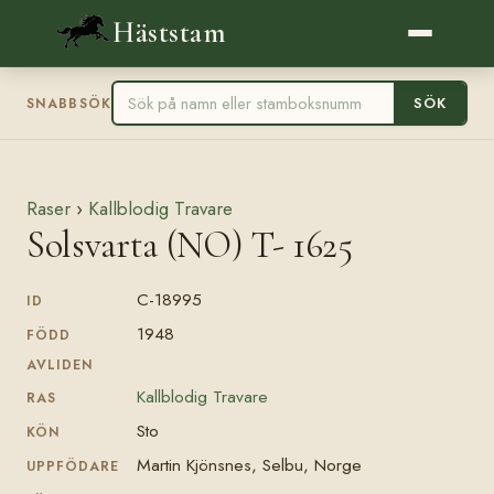
Häststam
SÖK
SNABBSÖK
Raser
›
Kallblodig Travare
Solsvarta (NO) T- 1625
C-18995
ID
1948
FÖDD
AVLIDEN
Kallblodig Travare
RAS
Sto
KÖN
Martin Kjönsnes, Selbu, Norge
UPPFÖDARE