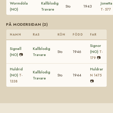
Wormdöla
Kallblodig
Jonetta
Sto
1943
(NO)
Travare
T- 577
PÅ MODERSIDAN (2)
NAMN
RAS
KÖN
FÖDD
FAR
Signor
Signell
Kallblodig
Sto
1946
(NO)
T-
(NO)
📷
Travare
📷
179
Huldrid
Huldrar
Kallblodig
(NO)
Sto
1944
T-
N 1475
Travare
📷
1338