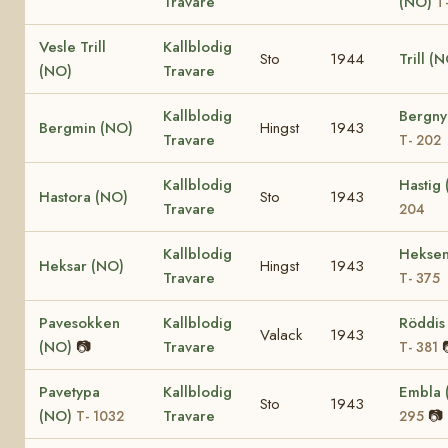
Travare
(NO)
T
Vesle Trill
Kallblodig
Sto
1944
Trill (
(NO)
Travare
Kallblodig
Bergny
Bergmin (NO)
Hingst
1943
Travare
T- 202
Kallblodig
Hastig
Hastora (NO)
Sto
1943
Travare
204
Kallblodig
Heksen
Heksar (NO)
Hingst
1943
Travare
T- 375
Pavesokken
Kallblodig
Röddis
Valack
1943
(NO)
📷
Travare
T- 381
Pavetypa
Kallblodig
Embla
Sto
1943
(NO)
Travare
📷
T- 1032
295