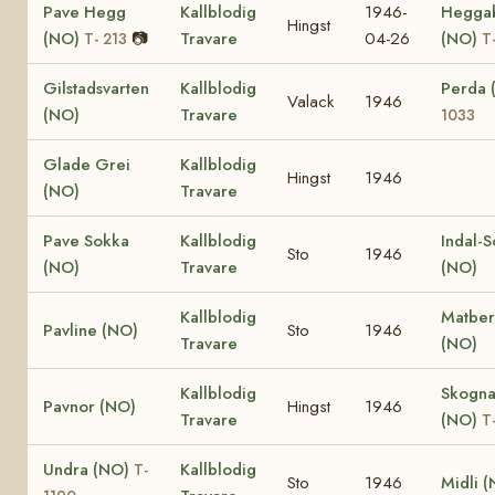
Pave Hegg
Kallblodig
1946-
Hegga
Hingst
(NO)
📷
Travare
04-26
(NO)
T- 213
T
Gilstadsvarten
Kallblodig
Perda
Valack
1946
(NO)
Travare
1033
Glade Grei
Kallblodig
Hingst
1946
(NO)
Travare
Pave Sokka
Kallblodig
Indal-
Sto
1946
(NO)
Travare
(NO)
Kallblodig
Matber
Pavline (NO)
Sto
1946
Travare
(NO)
Kallblodig
Skogna
Pavnor (NO)
Hingst
1946
Travare
(NO)
T
Undra (NO)
Kallblodig
T-
Sto
1946
Midli 