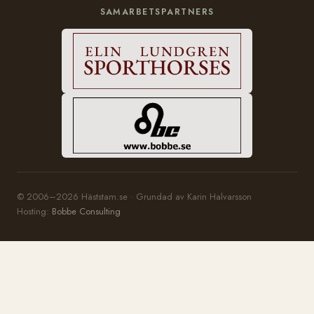
SAMARBETSPARTNERS
© 2006–2026 Häststam.se · Grundad av Karin Halvarsson
Hosting:
Bobbe Consulting