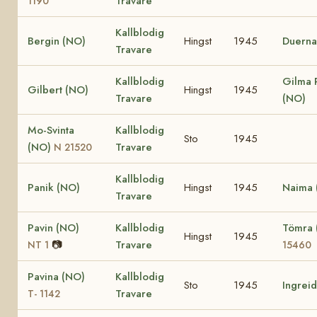
Travare
1190
Kallblodig
Bergin (NO)
Hingst
1945
Duerna
Travare
Kallblodig
Gilma 
Gilbert (NO)
Hingst
1945
Travare
(NO)
Mo-Svinta
Kallblodig
Sto
1945
(NO)
Travare
N 21520
Kallblodig
Panik (NO)
Hingst
1945
Naima 
Travare
Pavin (NO)
Kallblodig
Tömra
Hingst
1945
📷
Travare
NT 1
15460
Pavina (NO)
Kallblodig
Sto
1945
Ingrei
Travare
T- 1142