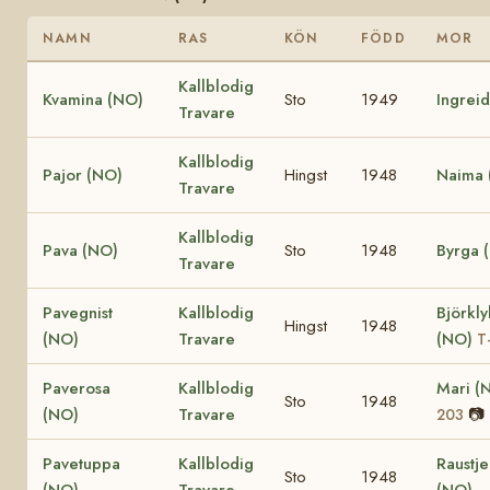
NAMN
RAS
KÖN
FÖDD
MOR
Kallblodig
Kvamina (NO)
Sto
1949
Ingrei
Travare
Kallblodig
Pajor (NO)
Hingst
1948
Naima 
Travare
Kallblodig
Pava (NO)
Sto
1948
Byrga 
Travare
Pavegnist
Kallblodig
Björkl
Hingst
1948
(NO)
Travare
(NO)
T
Paverosa
Kallblodig
Mari (
Sto
1948
(NO)
Travare
📷
203
Pavetuppa
Kallblodig
Raustje
Sto
1948
(NO)
Travare
(NO)