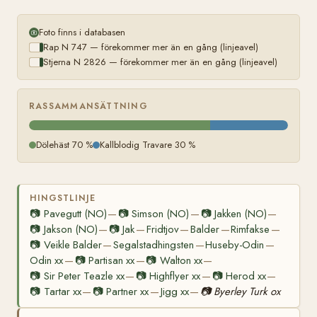
Foto finns i databasen
Rap N 747 — förekommer mer än en gång (linjeavel)
Stjerna N 2826 — förekommer mer än en gång (linjeavel)
RASSAMMANSÄTTNING
Dölehäst 70 %
Kallblodig Travare 30 %
HINGSTLINJE
📷
Pavegutt (NO)
📷
Simson (NO)
📷
Jakken (NO)
—
—
—
📷
Jakson (NO)
📷
Jak
Fridtjov
Balder
Rimfakse
—
—
—
—
—
📷
Veikle Balder
Segalstadhingsten
Huseby-Odin
—
—
—
Odin xx
📷
Partisan xx
📷
Walton xx
—
—
—
📷
Sir Peter Teazle xx
📷
Highflyer xx
📷
Herod xx
—
—
—
📷
Tartar xx
📷
Partner xx
Jigg xx
📷
Byerley Turk ox
—
—
—