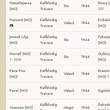
Hasselstjerna
Kallblodig
Riona 
Sto
1944
(NO)
Travare
557
Hussard (NO)
Kallblodig
Erikdo
Valack
1944
📷
Travare
(NO)
Jonsok Lilja
Kallblodig
Fyksej
Sto
1944
(NO)
Travare
(NO)
Mariell (NO)
Kallblodig
Gyllerj
Sto
1944
Travare
(NO)
T- 1018
Pave Pius
Kallblodig
Kvamsr
Valack
1944
(NO)
Travare
(NO)
T
Kallblodig
Pavel (NO)
Valack
1944
Signhil
Travare
Kallblodig
Dalryd
Tommen (NO)
Hingst
1944