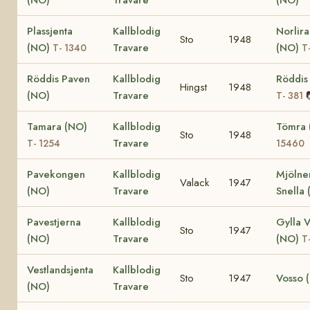
Plassjenta
Kallblodig
Norlir
Sto
1948
(NO)
Travare
(NO)
T- 1340
T
Röddis Paven
Kallblodig
Röddis
Hingst
1948
(NO)
Travare
T- 381
Tamara (NO)
Kallblodig
Tömra
Sto
1948
Travare
T- 1254
15460
Pavekongen
Kallblodig
Mjölne
Valack
1947
(NO)
Travare
Snella
Pavestjerna
Kallblodig
Gylla V
Sto
1947
(NO)
Travare
(NO)
T
Vestlandsjenta
Kallblodig
Sto
1947
Vosso 
(NO)
Travare