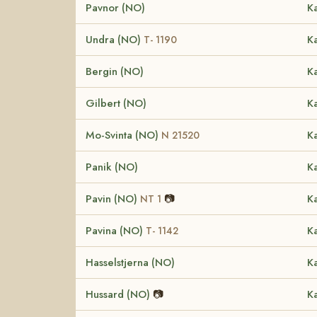
Pavnor (NO)
Ka
Undra (NO)
Ka
T- 1190
Bergin (NO)
Ka
Gilbert (NO)
Ka
Mo-Svinta (NO)
Ka
N 21520
Panik (NO)
Ka
Pavin (NO)
📷
Ka
NT 1
Pavina (NO)
Ka
T- 1142
Hasselstjerna (NO)
Ka
Hussard (NO)
📷
Ka