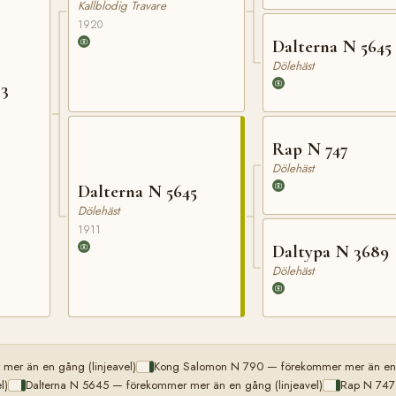
Kallblodig Travare
1920
Dalterna N 5645
Dölehäst
03
Rap N 747
Dölehäst
Dalterna N 5645
Dölehäst
1911
Daltypa N 3689
Dölehäst
er än en gång (linjeavel)
Kong Salomon N 790 — förekommer mer än en g
l)
Dalterna N 5645 — förekommer mer än en gång (linjeavel)
Rap N 747 