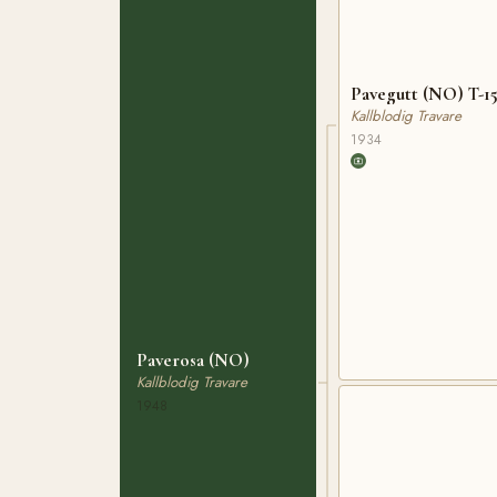
Pavegutt (NO) T-1
Kallblodig Travare
1934
Paverosa (NO)
Kallblodig Travare
1948