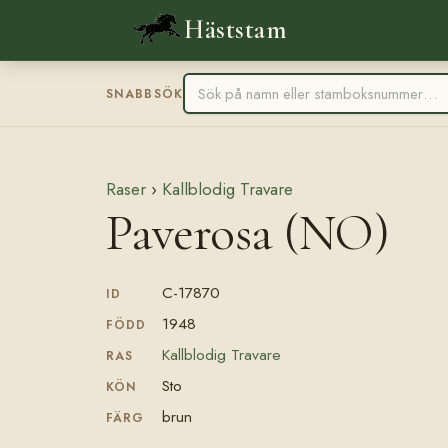
Häststam
SNABBSÖK
Raser
›
Kallblodig Travare
Paverosa (NO)
C-17870
ID
1948
FÖDD
Kallblodig Travare
RAS
Sto
KÖN
brun
FÄRG