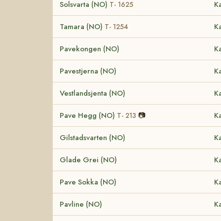
Solsvarta (NO)
Ka
T- 1625
Tamara (NO)
Ka
T- 1254
Pavekongen (NO)
Ka
Pavestjerna (NO)
Ka
Vestlandsjenta (NO)
Ka
Pave Hegg (NO)
📷
Ka
T- 213
Gilstadsvarten (NO)
Ka
Glade Grei (NO)
Ka
Pave Sokka (NO)
Ka
Pavline (NO)
Ka