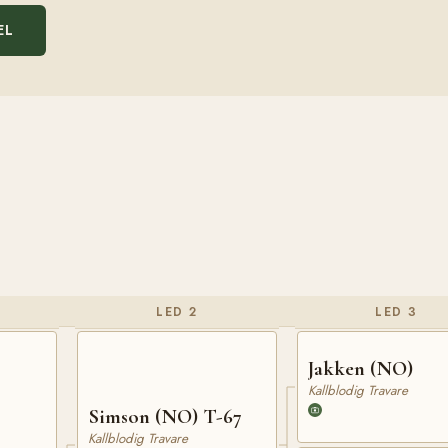
EL
LED 2
LED 3
Jakken (NO)
Kallblodig Travare
Simson (NO) T-67
Kallblodig Travare