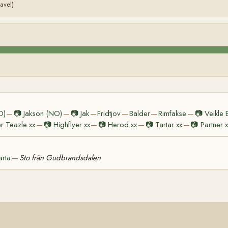
avel)
O)
📷
Jakson (NO)
📷
Jak
Fridtjov
Balder
Rimfakse
📷
Veikle 
—
—
—
—
—
—
er Teazle xx
📷
Highflyer xx
📷
Herod xx
📷
Tartar xx
📷
Partner x
—
—
—
—
arta
Sto från Gudbrandsdalen
—