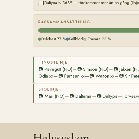
Daltypa N 3689 — förekommer mer än en gång (linje
RASSAMMANSÄTTNING
Dölehäst 77 %
Kallblodig Travare 23 %
HINGSTLINJE
📷
Pavegutt (NO)
📷
Simson (NO)
📷
Jakken (N
—
—
Odin xx
📷
Partisan xx
📷
Walton xx
📷
Sir Pet
—
—
—
STOLINJE
📷
Mari (NO)
📷
Dalterna
📷
Daltypa
Forvesv
—
—
—
Halvsyskon