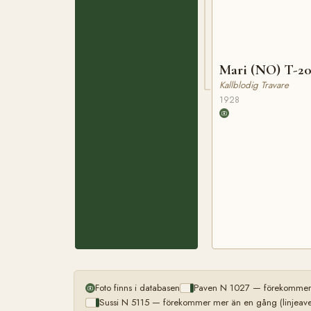
Mari (NO) T-2
Kallblodig Travare
1928
Foto finns i databasen
Paven N 1027 — förekommer m
Sussi N 5115 — förekommer mer än en gång (linjeave