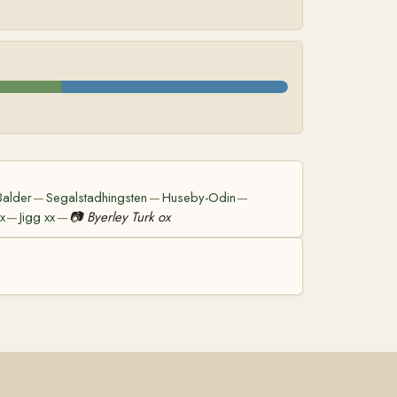
Balder
Segalstadhingsten
Huseby-Odin
—
—
—
x
Jigg xx
📷
Byerley Turk ox
—
—