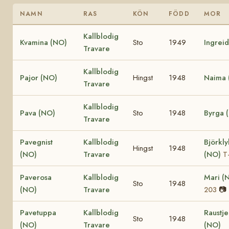
NAMN
RAS
KÖN
FÖDD
MOR
Kallblodig
Kvamina (NO)
Sto
1949
Ingrei
Travare
Kallblodig
Pajor (NO)
Hingst
1948
Naima 
Travare
Kallblodig
Pava (NO)
Sto
1948
Byrga 
Travare
Pavegnist
Kallblodig
Björkl
Hingst
1948
(NO)
Travare
(NO)
T
Paverosa
Kallblodig
Mari (
Sto
1948
(NO)
Travare
📷
203
Pavetuppa
Kallblodig
Raustje
Sto
1948
(NO)
Travare
(NO)