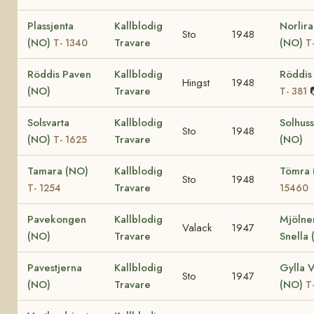
Plassjenta
Kallblodig
Norlir
Sto
1948
(NO)
Travare
(NO)
T- 1340
T
Röddis Paven
Kallblodig
Röddis
Hingst
1948
(NO)
Travare
T- 381
Solsvarta
Kallblodig
Solhuss
Sto
1948
(NO)
Travare
(NO)
T- 1625
Tamara (NO)
Kallblodig
Tömra
Sto
1948
Travare
T- 1254
15460
Pavekongen
Kallblodig
Mjölne
Valack
1947
(NO)
Travare
Snella
Pavestjerna
Kallblodig
Gylla V
Sto
1947
(NO)
Travare
(NO)
T