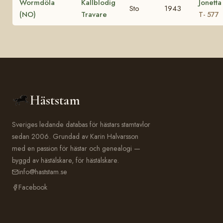
Wormdöla
Kallblodig
Jonetta
Sto
1943
(NO)
Travare
T- 577
Häststam
Sveriges ledande databas för hästars stamtavlor
sedan 2006. Grundad av Karin Halvarsson
med en passion för hästar och genealogi —
byggd av hästälskare, för hästälskare.
info@haststam.se
Facebook