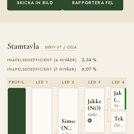
SKICKA IN BILD
RAPPORTERA FEL
Stamtavla
SKRIV UT / DELA
2,34 %
INAVELSKOEFFICIENT (4 NIVÅER)
6,07 %
INAVELSKOEFFICIENT (7 NIVÅER)
PROFIL
LED 1
LED 2
LED 3
LED 4
Jakson
(NO)
Jakken
Kallblodig Travare
T-
(NO)
42
Kallblodig Travare
Tekla
Simson
Dölehäst
(NO)