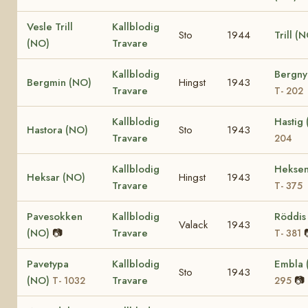
Vesle Trill
Kallblodig
Sto
1944
Trill (
(NO)
Travare
Kallblodig
Bergny
Bergmin (NO)
Hingst
1943
Travare
T- 202
Kallblodig
Hastig
Hastora (NO)
Sto
1943
Travare
204
Kallblodig
Heksen
Heksar (NO)
Hingst
1943
Travare
T- 375
Pavesokken
Kallblodig
Röddis
Valack
1943
(NO)
📷
Travare
T- 381
Pavetypa
Kallblodig
Embla
Sto
1943
(NO)
Travare
📷
T- 1032
295