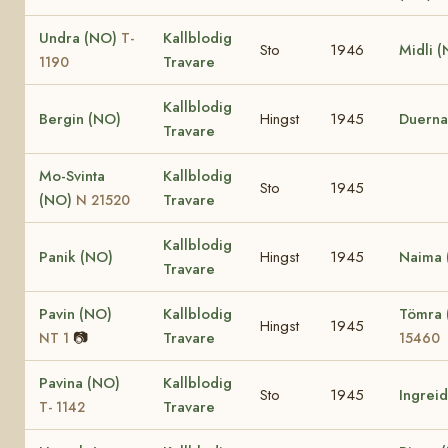
Undra (NO)
Kallblodig
T-
Sto
1946
Midli 
Travare
1190
Kallblodig
Bergin (NO)
Hingst
1945
Duerna
Travare
Mo-Svinta
Kallblodig
Sto
1945
(NO)
Travare
N 21520
Kallblodig
Panik (NO)
Hingst
1945
Naima 
Travare
Pavin (NO)
Kallblodig
Tömra
Hingst
1945
📷
Travare
NT 1
15460
Pavina (NO)
Kallblodig
Sto
1945
Ingrei
Travare
T- 1142