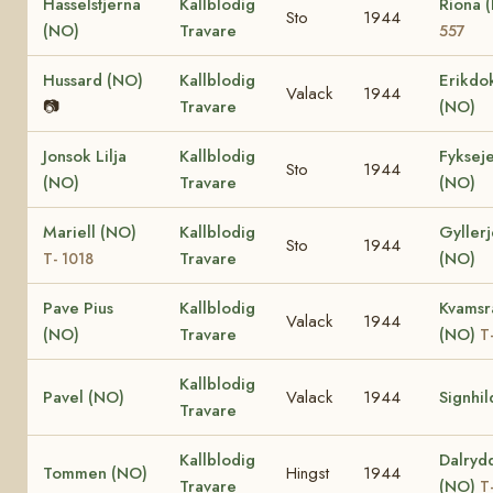
Hasselstjerna
Kallblodig
Riona 
Sto
1944
(NO)
Travare
557
Hussard (NO)
Kallblodig
Erikdo
Valack
1944
📷
Travare
(NO)
Jonsok Lilja
Kallblodig
Fyksej
Sto
1944
(NO)
Travare
(NO)
Mariell (NO)
Kallblodig
Gyllerj
Sto
1944
Travare
(NO)
T- 1018
Pave Pius
Kallblodig
Kvamsr
Valack
1944
(NO)
Travare
(NO)
T
Kallblodig
Pavel (NO)
Valack
1944
Signhil
Travare
Kallblodig
Dalryd
Tommen (NO)
Hingst
1944
Travare
(NO)
T