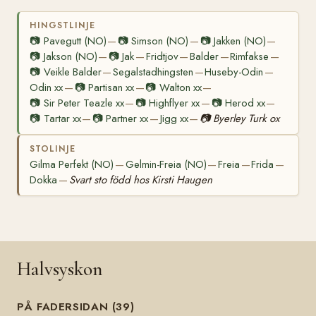
HINGSTLINJE
📷
Pavegutt (NO)
📷
Simson (NO)
📷
Jakken (NO)
—
—
—
📷
Jakson (NO)
📷
Jak
Fridtjov
Balder
Rimfakse
—
—
—
—
—
📷
Veikle Balder
Segalstadhingsten
Huseby-Odin
—
—
—
Odin xx
📷
Partisan xx
📷
Walton xx
—
—
—
📷
Sir Peter Teazle xx
📷
Highflyer xx
📷
Herod xx
—
—
—
📷
Tartar xx
📷
Partner xx
Jigg xx
📷
Byerley Turk ox
—
—
—
STOLINJE
Gilma Perfekt (NO)
Gelmin-Freia (NO)
Freia
Frida
—
—
—
—
Dokka
Svart sto född hos Kirsti Haugen
—
Halvsyskon
PÅ FADERSIDAN (39)