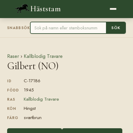
Häststam
SÖK
SNABBSÖK
Raser
›
Kallblodig Travare
Gilbert (NO)
C-17186
ID
1945
FÖDD
Kallblodig Travare
RAS
Hingst
KÖN
svartbrun
FÄRG