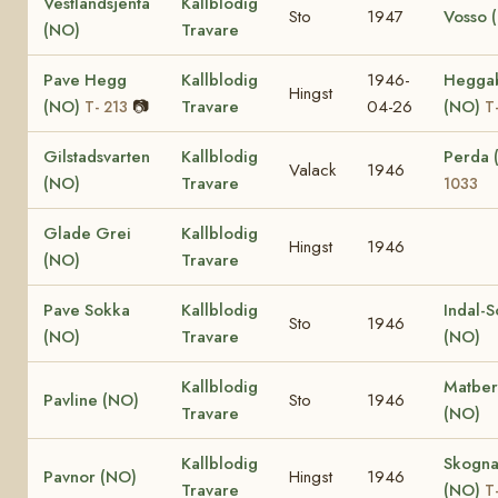
Vestlandsjenta
Kallblodig
Sto
1947
Vosso 
(NO)
Travare
Pave Hegg
Kallblodig
1946-
Hegga
Hingst
(NO)
📷
Travare
04-26
(NO)
T- 213
T
Gilstadsvarten
Kallblodig
Perda
Valack
1946
(NO)
Travare
1033
Glade Grei
Kallblodig
Hingst
1946
(NO)
Travare
Pave Sokka
Kallblodig
Indal-
Sto
1946
(NO)
Travare
(NO)
Kallblodig
Matber
Pavline (NO)
Sto
1946
Travare
(NO)
Kallblodig
Skogna
Pavnor (NO)
Hingst
1946
Travare
(NO)
T