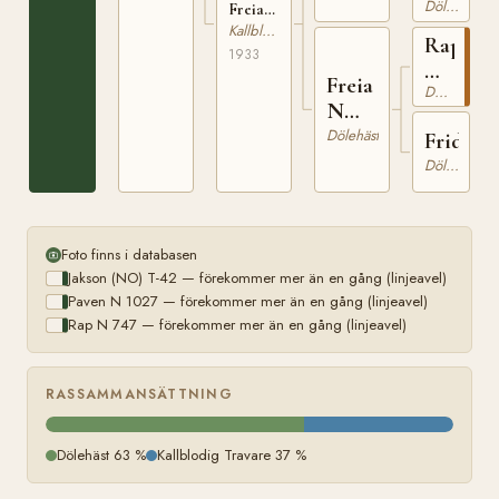
Dölehäst
5645
Freia
(NO) N
Kallblodig Travare
Rap
14526
1933
N
Freia
Dölehäst
747
N
9009
Dölehäst
Frida
Dölehäst
Foto finns i databasen
Jakson (NO) T-42 — förekommer mer än en gång (linjeavel)
Paven N 1027 — förekommer mer än en gång (linjeavel)
Rap N 747 — förekommer mer än en gång (linjeavel)
RASSAMMANSÄTTNING
Dölehäst 63 %
Kallblodig Travare 37 %