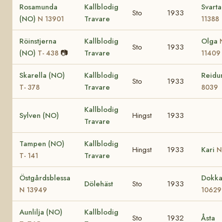
Rosamunda
Kallblodig
Svart
Sto
1933
(NO)
Travare
N 13901
11388
Röinstjerna
Kallblodig
Olga
Sto
1933
(NO)
📷
Travare
T- 438
11409
Skarella (NO)
Kallblodig
Reid
Sto
1933
Travare
T- 378
8039
Kallblodig
Sylven (NO)
Hingst
1933
Travare
Tampen (NO)
Kallblodig
Hingst
1933
Kari
N
Travare
T- 141
Östgårdsblessa
Dokk
Dölehäst
Sto
1933
N 13949
10629
Aunlilja (NO)
Kallblodig
Sto
1932
Åsta