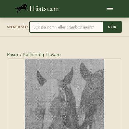
Häststam
SÖK
SNABBSÖK
Raser
›
Kallblodig Travare