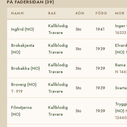
PÅ FADERSIDAN (39)
NAMN
RAS
KÖN
FÖDD
MOR
Kallblodig
Inger
Ingfrid (NO)
Sto
1941
Travare
16333
Brobakjenta
Kallblodig
Elvar
Sto
1939
(NO)
Travare
(NO)
Kallblodig
Rania
Brobakka (NO)
Sto
1939
Travare
N 146
Broveig (NO)
Kallblodig
Sto
1939
Svarta
Travare
T- 919
Trygg
Filmstjerna
Kallblodig
Sto
1939
(NO)
(NO)
Travare
12460