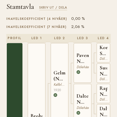
Stamtavla
SKRIV UT / DELA
0,00 %
INAVELSKOEFFICIENT (4 NIVÅER)
2,06 %
INAVELSKOEFFICIENT (7 NIVÅER)
PROFIL
LED 1
LED 2
LED 3
LED 4
Kong
Salomo
Paven
N
Dölehäst
N
790
1027
Dölehäst
Sussi
Gelmin
N
(NO)
5115
Dölehäst
T-73
Kallblodig Travare
Rap
1920
N
Dalterna
747
Dölehäst
N
5645
Dölehäst
Daltypa
N
Brobak