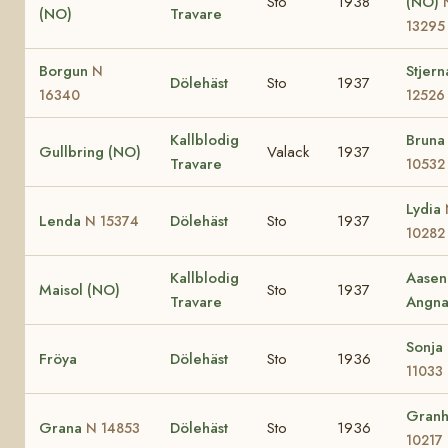
Sto
1938
(NO)
(NO)
Travare
13295
Borgun
Stjer
N
Dölehäst
Sto
1937
16340
12526
Kallblodig
Brun
Gullbring (NO)
Valack
1937
Travare
10532
Lydia
Lenda
Dölehäst
Sto
1937
N 15374
10282
Kallblodig
Aasen
Maisol (NO)
Sto
1937
Travare
Angna
Sonja
Fröya
Dölehäst
Sto
1936
11033
Granh
Grana
Dölehäst
Sto
1936
N 14853
10217