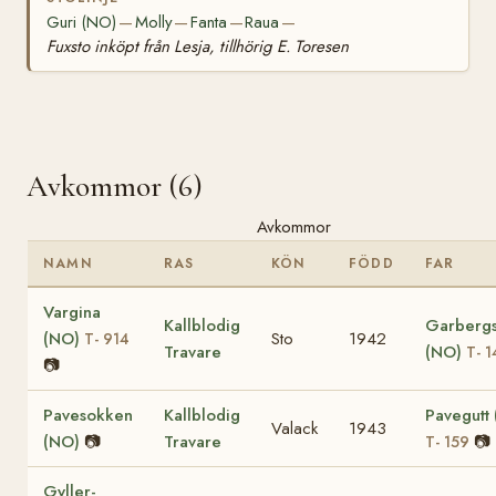
Guri (NO)
Molly
Fanta
Raua
—
—
—
—
Fuxsto inköpt från Lesja, tillhörig E. Toresen
Avkommor (6)
Avkommor
NAMN
RAS
KÖN
FÖDD
FAR
Vargina
Kallblodig
Garbergs
(NO)
Sto
1942
T- 914
Travare
(NO)
T- 1
📷
Pavesokken
Kallblodig
Pavegutt
Valack
1943
(NO)
📷
Travare
📷
T- 159
Gyller-