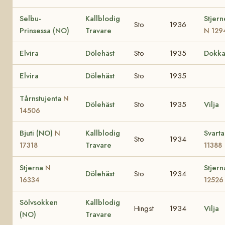
Selbu-
Kallblodig
Stjer
Sto
1936
Prinsessa (NO)
Travare
N 129
Elvira
Dölehäst
Sto
1935
Dokk
Elvira
Dölehäst
Sto
1935
Tårnstujenta
N
Dölehäst
Sto
1935
Vilja
14506
Bjuti (NO)
Kallblodig
Svart
N
Sto
1934
Travare
17318
11388
Stjerna
Stjer
N
Dölehäst
Sto
1934
16334
12526
Sölvsokken
Kallblodig
Hingst
1934
Vilja
(NO)
Travare