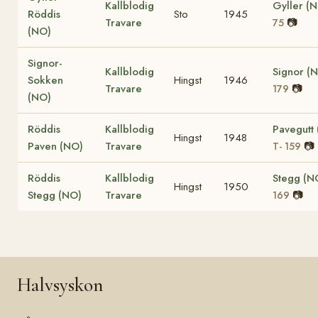
Kallblodig
Gyller (
Röddis
Sto
1945
Travare
📷
75
(NO)
Signor-
Kallblodig
Signor (
Sokken
Hingst
1946
Travare
📷
179
(NO)
Röddis
Kallblodig
Pavegutt
Hingst
1948
Paven (NO)
Travare
📷
T- 159
Röddis
Kallblodig
Stegg (N
Hingst
1950
Stegg (NO)
Travare
📷
169
Halvsyskon