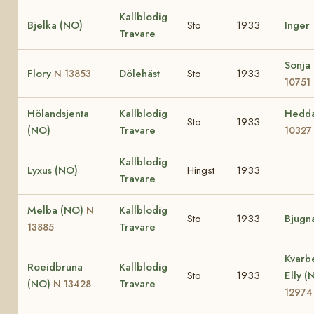
Kallblodig
Bjelka (NO)
Sto
1933
Inger
Travare
Sonja
Flory
Dölehäst
Sto
1933
N 13853
10751
Hölandsjenta
Kallblodig
Hedd
Sto
1933
(NO)
Travare
10327
Kallblodig
Lyxus (NO)
Hingst
1933
Travare
Melba (NO)
Kallblodig
N
Sto
1933
Bjugn
Travare
13885
Kvarb
Roeidbruna
Kallblodig
Sto
1933
Elly 
(NO)
Travare
N 13428
12974