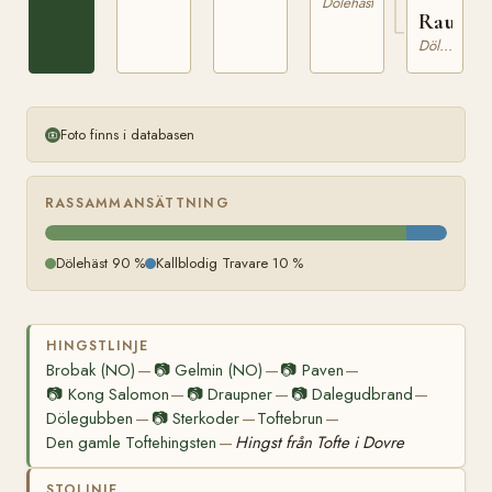
Dölehäst
Raua
Dölehäst
Foto finns i databasen
RASSAMMANSÄTTNING
Dölehäst 90 %
Kallblodig Travare 10 %
HINGSTLINJE
Brobak (NO)
📷
Gelmin (NO)
📷
Paven
—
—
—
📷
Kong Salomon
📷
Draupner
📷
Dalegudbrand
—
—
—
Dölegubben
📷
Sterkoder
Toftebrun
—
—
—
Den gamle Toftehingsten
Hingst från Tofte i Dovre
—
STOLINJE