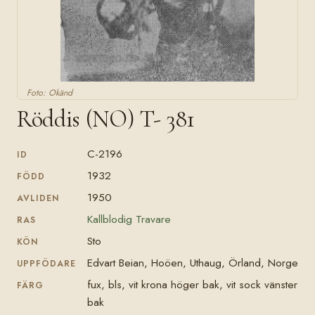
Foto: Okänd
Röddis (NO) T- 381
C-2196
ID
1932
FÖDD
1950
AVLIDEN
Kallblodig Travare
RAS
Sto
KÖN
Edvart Beian, Hoöen, Uthaug, Örland, Norge
UPPFÖDARE
fux, bls, vit krona höger bak, vit sock vänster
FÄRG
bak