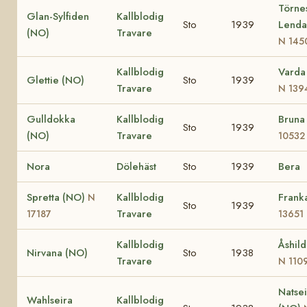
Törne
Glan-Sylfiden
Kallblodig
Sto
1939
Lenda
(NO)
Travare
N 145
Kallblodig
Varda
Glettie (NO)
Sto
1939
Travare
N 139
Gulldokka
Kallblodig
Brun
Sto
1939
(NO)
Travare
10532
Nora
Dölehäst
Sto
1939
Bera
Spretta (NO)
Kallblodig
Frank
N
Sto
1939
Travare
17187
13651
Kallblodig
Åshil
Nirvana (NO)
Sto
1938
Travare
N 110
Natsei
Wahlseira
Kallblodig