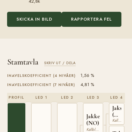
42,8k
SKICKA IN BILD
RAPPORTERA FEL
Stamtavla
SKRIV UT / DELA
1,56 %
INAVELSKOEFFICIENT (4 NIVÅER)
4,81 %
INAVELSKOEFFICIENT (7 NIVÅER)
PROFIL
LED 1
LED 2
LED 3
LED 4
Jakson
(NO)
Jakken
Kallblodig Travare
T-
(NO)
42
Kallblodig Travare