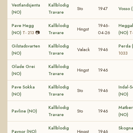
Vestlandsjenta
Kallblodig
Sto
1947
Vosso 
(NO)
Travare
Pave Hegg
Kallblodig
1946-
Hegga
Hingst
(NO)
📷
Travare
04-26
(NO)
T- 213
T
Gilstadsvarten
Kallblodig
Perda
Valack
1946
(NO)
Travare
1033
Glade Grei
Kallblodig
Hingst
1946
(NO)
Travare
Pave Sokka
Kallblodig
Indal-
Sto
1946
(NO)
Travare
(NO)
Kallblodig
Matber
Pavline (NO)
Sto
1946
Travare
(NO)
Kallblodig
Skogna
Pavnor (NO)
Hingst
1946