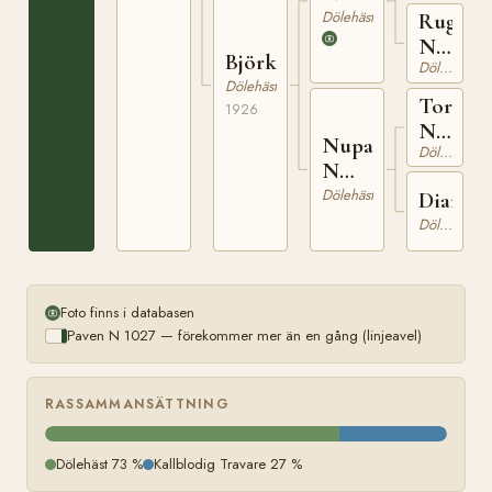
1055
Dölehäst
Rugga
N
Björka
Dölehäst
2375
Dölehäst
Tor
1926
N
Nupa
Dölehäst
725
N
8661
Dölehäst
Diana
Dölehäst
Foto finns i databasen
Paven N 1027 — förekommer mer än en gång (linjeavel)
RASSAMMANSÄTTNING
Dölehäst 73 %
Kallblodig Travare 27 %