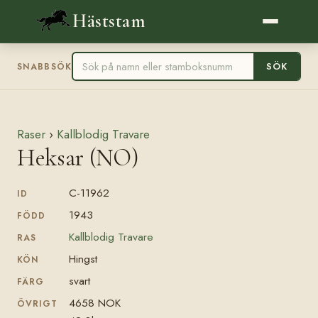
Häststam
SÖK
SNABBSÖK
Raser
›
Kallblodig Travare
Heksar (NO)
C-11962
ID
1943
FÖDD
Kallblodig Travare
RAS
Hingst
KÖN
svart
FÄRG
4658 NOK
ÖVRIGT