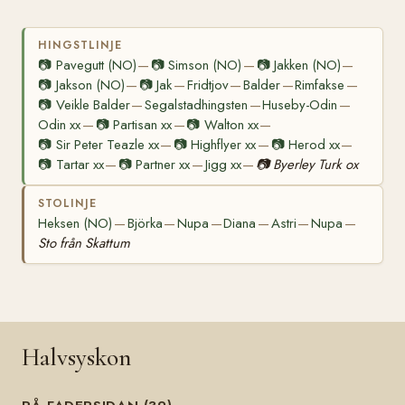
HINGSTLINJE
📷
Pavegutt (NO)
📷
Simson (NO)
📷
Jakken (NO)
—
—
—
📷
Jakson (NO)
📷
Jak
Fridtjov
Balder
Rimfakse
—
—
—
—
—
📷
Veikle Balder
Segalstadhingsten
Huseby-Odin
—
—
—
Odin xx
📷
Partisan xx
📷
Walton xx
—
—
—
📷
Sir Peter Teazle xx
📷
Highflyer xx
📷
Herod xx
—
—
—
📷
Tartar xx
📷
Partner xx
Jigg xx
📷
Byerley Turk ox
—
—
—
STOLINJE
Heksen (NO)
Björka
Nupa
Diana
Astri
Nupa
—
—
—
—
—
—
Sto från Skattum
Halvsyskon