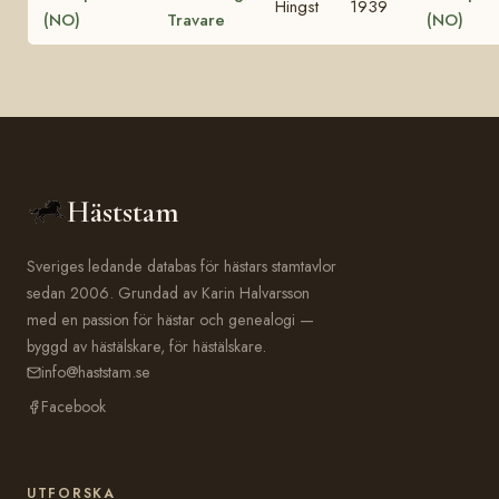
Hingst
1939
(NO)
Travare
(NO)
Häststam
Sveriges ledande databas för hästars stamtavlor
sedan 2006. Grundad av Karin Halvarsson
med en passion för hästar och genealogi —
byggd av hästälskare, för hästälskare.
info@haststam.se
Facebook
UTFORSKA