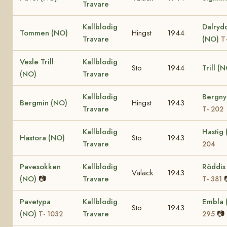
Travare
Kallblodig
Dalryd
Tommen (NO)
Hingst
1944
Travare
(NO)
T
Vesle Trill
Kallblodig
Sto
1944
Trill (
(NO)
Travare
Kallblodig
Bergny
Bergmin (NO)
Hingst
1943
Travare
T- 202
Kallblodig
Hastig
Hastora (NO)
Sto
1943
Travare
204
Pavesokken
Kallblodig
Röddis
Valack
1943
(NO)
📷
Travare
T- 381
Pavetypa
Kallblodig
Embla
Sto
1943
(NO)
Travare
📷
T- 1032
295