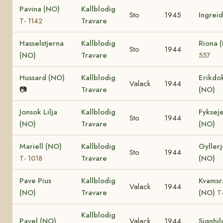
Pavina (NO)
Kallblodig
Sto
1945
Ingrei
Travare
T- 1142
Hasselstjerna
Kallblodig
Riona 
Sto
1944
(NO)
Travare
557
Hussard (NO)
Kallblodig
Erikdo
Valack
1944
📷
Travare
(NO)
Jonsok Lilja
Kallblodig
Fyksej
Sto
1944
(NO)
Travare
(NO)
Mariell (NO)
Kallblodig
Gyllerj
Sto
1944
Travare
(NO)
T- 1018
Pave Pius
Kallblodig
Kvamsr
Valack
1944
(NO)
Travare
(NO)
T
Kallblodig
Pavel (NO)
Valack
1944
Signhil