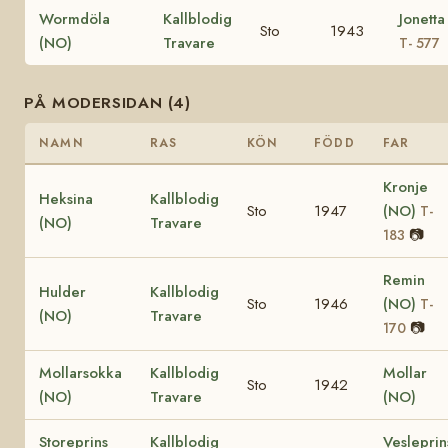
Wormdöla
Kallblodig
Jonetta
Sto
1943
(NO)
Travare
T- 577
PÅ MODERSIDAN (4)
NAMN
RAS
KÖN
FÖDD
FAR
Kronje
Heksina
Kallblodig
Sto
1947
(NO)
T-
(NO)
Travare
📷
183
Remin
Hulder
Kallblodig
Sto
1946
(NO)
T-
(NO)
Travare
📷
170
Mollarsokka
Kallblodig
Mollar
Sto
1942
(NO)
Travare
(NO)
Storeprins
Kallblodig
Vesleprin