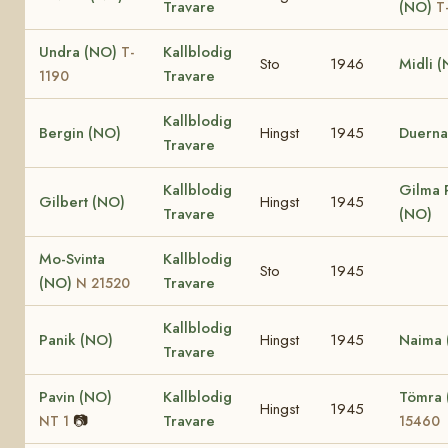
Travare
(NO)
T
Undra (NO)
Kallblodig
T-
Sto
1946
Midli 
Travare
1190
Kallblodig
Bergin (NO)
Hingst
1945
Duerna
Travare
Kallblodig
Gilma 
Gilbert (NO)
Hingst
1945
Travare
(NO)
Mo-Svinta
Kallblodig
Sto
1945
(NO)
Travare
N 21520
Kallblodig
Panik (NO)
Hingst
1945
Naima 
Travare
Pavin (NO)
Kallblodig
Tömra
Hingst
1945
📷
Travare
NT 1
15460