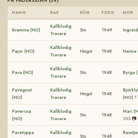
PÅ FADERSIDAN (39)
NAMN
RAS
KÖN
FÖDD
MOR
Kallblodig
Kvamina (NO)
Sto
1949
Ingrei
Travare
Kallblodig
Pajor (NO)
Hingst
1948
Naima 
Travare
Kallblodig
Pava (NO)
Sto
1948
Byrga 
Travare
Pavegnist
Kallblodig
Björkl
Hingst
1948
(NO)
Travare
(NO)
T
Paverosa
Kallblodig
Mari (
Sto
1948
(NO)
Travare
📷
203
Pavetuppa
Kallblodig
Raustje
Sto
1948