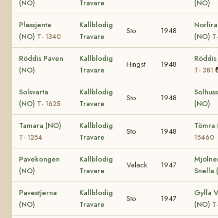
(NO)
Travare
(NO)
Plassjenta
Kallblodig
Norlir
Sto
1948
(NO)
Travare
(NO)
T- 1340
T
Röddis Paven
Kallblodig
Röddis
Hingst
1948
(NO)
Travare
T- 381
Solsvarta
Kallblodig
Solhuss
Sto
1948
(NO)
Travare
(NO)
T- 1625
Tamara (NO)
Kallblodig
Tömra
Sto
1948
Travare
T- 1254
15460
Pavekongen
Kallblodig
Mjölne
Valack
1947
(NO)
Travare
Snella
Pavestjerna
Kallblodig
Gylla V
Sto
1947
(NO)
Travare
(NO)
T