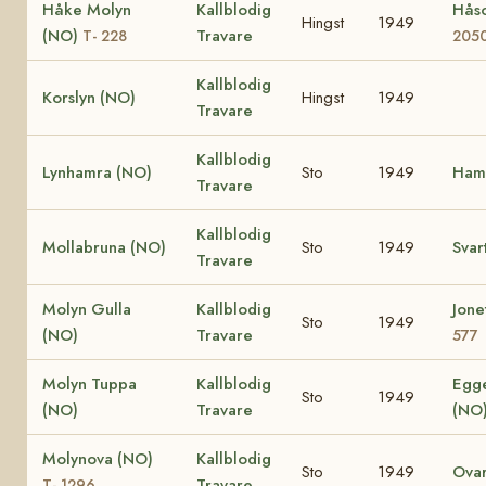
Håke Molyn
Kallblodig
Hås
Hingst
1949
(NO)
Travare
T- 228
205
Kallblodig
Korslyn (NO)
Hingst
1949
Travare
Kallblodig
Lynhamra (NO)
Sto
1949
Ham
Travare
Kallblodig
Mollabruna (NO)
Sto
1949
Svar
Travare
Molyn Gulla
Kallblodig
Jone
Sto
1949
(NO)
Travare
577
Molyn Tuppa
Kallblodig
Egg
Sto
1949
(NO)
Travare
(NO
Molynova (NO)
Kallblodig
Sto
1949
Ova
Travare
T- 1296