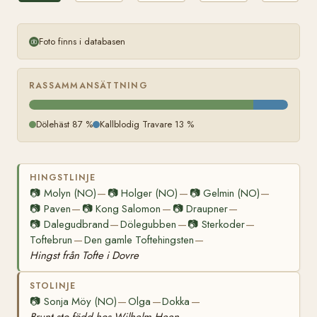
Wilhelm
Heen
Foto finns i databasen
RASSAMMANSÄTTNING
Dölehäst 87 %
Kallblodig Travare 13 %
HINGSTLINJE
📷
Molyn (NO)
📷
Holger (NO)
📷
Gelmin (NO)
—
—
—
📷
Paven
📷
Kong Salomon
📷
Draupner
—
—
—
📷
Dalegudbrand
Dölegubben
📷
Sterkoder
—
—
—
Toftebrun
Den gamle Toftehingsten
—
—
Hingst från Tofte i Dovre
STOLINJE
📷
Sonja Möy (NO)
Olga
Dokka
—
—
—