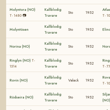
Molyntora (NO)
Kallblodig
Atla
Sto
1952
📷
Travare
T- 1480
T- 1
Kallblodig
Molyntösen
Sto
1952
Elin
Travare
Kallblodig
Norina (NO)
Sto
1952
Nord
Travare
Ringlyn (NO)
Kallblodig
Ring
T-
Sto
1952
Travare
1514
T- 7
Kallblodig
Rov
Rovin (NO)
Valack
1952
Travare
T- 1
Kallblodig
Silja
Rödseira (NO)
Sto
1952
Travare
(NO