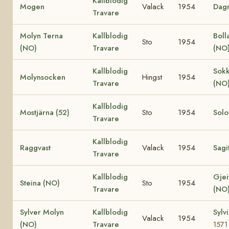
Kallblodig
Mogen
Valack
1954
Dag
Travare
Molyn Terna
Kallblodig
Boll
Sto
1954
(NO)
Travare
(NO
Kallblodig
Sok
Molynsocken
Hingst
1954
Travare
(NO
Kallblodig
Mostjärna (52)
Sto
1954
Solo
Travare
Kallblodig
Raggvast
Valack
1954
Sagi
Travare
Kallblodig
Gjei
Steina (NO)
Sto
1954
Travare
(NO
Sylver Molyn
Kallblodig
Sylv
Valack
1954
(NO)
Travare
1571