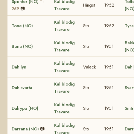
Spenter (NO)
Kallblodig
Toft
T-
Hingst
1952
📷
Travare
(NO
259
Kallblodig
Tone (NO)
Sto
1952
Tyra
Travare
Kallblodig
Bak
Bona (NO)
Sto
1951
Travare
(NO
Kallblodig
Dahllyn
Valack
1951
Dahl
Travare
Kallblodig
Dahlsvarta
Sto
1951
Svar
Travare
Kallblodig
Dalrypa (NO)
Sto
1951
Sint
Travare
Kallblodig
Darrana (NO)
📷
Sto
1951
Darr
Travare