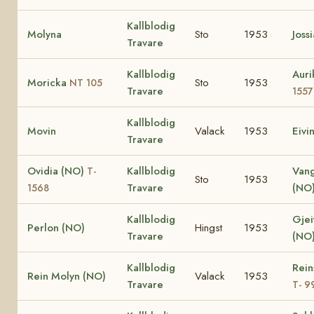
Kallblodig
Molyna
Sto
1953
Joss
Travare
Kallblodig
Auri
Moricka
Sto
1953
NT 105
Travare
155
Kallblodig
Movin
Valack
1953
Eivi
Travare
Ovidia (NO)
Kallblodig
Van
T-
Sto
1953
Travare
(NO
1568
Kallblodig
Gjei
Perlon (NO)
Hingst
1953
Travare
(NO
Kallblodig
Rein
Rein Molyn (NO)
Valack
1953
Travare
T- 9