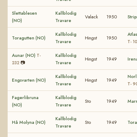
Slettablesen
Kallblodig
Valack
1950
Stri
(NO)
Travare
Kallblodig
Atla
Toragutten (NO)
Hingst
1950
Travare
T- 1
Aunar (NO)
Kallblodig
T-
Hingst
1949
Ire
📷
Travare
232
Kallblodig
Norl
Engsvarten (NO)
Hingst
1949
Travare
T- 9
Fagerlibruna
Kallblodig
Sto
1949
Marr
(NO)
Travare
Kallblodig
Hå Molyna (NO)
Sto
1949
Tora
Travare