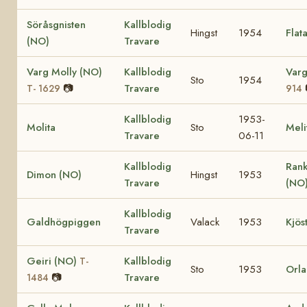
Söråsgnisten
Kallblodig
Hingst
1954
Flat
(NO)
Travare
Varg Molly (NO)
Kallblodig
Varg
Sto
1954
📷
Travare
T- 1629
914
Kallblodig
1953-
Molita
Sto
Meli
Travare
06-11
Kallblodig
Rank
Dimon (NO)
Hingst
1953
Travare
(NO
Kallblodig
Galdhögpiggen
Valack
1953
Kjös
Travare
Geiri (NO)
Kallblodig
T-
Sto
1953
Orla
📷
Travare
1484