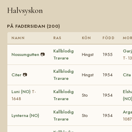
Halvsyskon
PÅ FADERSIDAN (200)
NAMN
RAS
KÖN
FÖDD
MO
Kallblodig
Garj
Nossumgutten
📷
Hingst
1955
Travare
T- 1
Kallblodig
Citer
📷
Hingst
1954
Cita
Travare
Luni (NO)
Kallblodig
Elsh
T-
Sto
1954
Travare
(NO
1648
Kallblodig
Arg
Lynterna (NO)
Sto
1954
Travare
1087