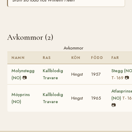
Brunt sto född hos Wilhelm Heen
Avkommor (2)
Avkommor
NAMN
RAS
KÖN
FÖDD
FAR
Molynstegg
Kallblodig
Stegg (NO
Hingst
1957
(NO)
📷
Travare
📷
T- 169
Atlasprins
Möyprins
Kallblodig
Hingst
1965
(NO)
T- 1
(NO)
Travare
📷