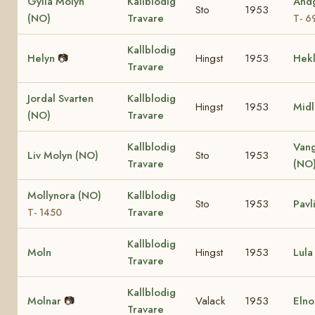
Gylla Molyn
Kallblodig
Andg
Sto
1953
(NO)
Travare
T- 6
Kallblodig
Helyn
📷
Hingst
1953
Hek
Travare
Jordal Svarten
Kallblodig
Hingst
1953
Midl
(NO)
Travare
Kallblodig
Van
Liv Molyn (NO)
Sto
1953
Travare
(NO
Mollynora (NO)
Kallblodig
Sto
1953
Pavl
Travare
T- 1450
Kallblodig
Moln
Hingst
1953
Lula
Travare
Kallblodig
Molnar
📷
Valack
1953
Elno
Travare