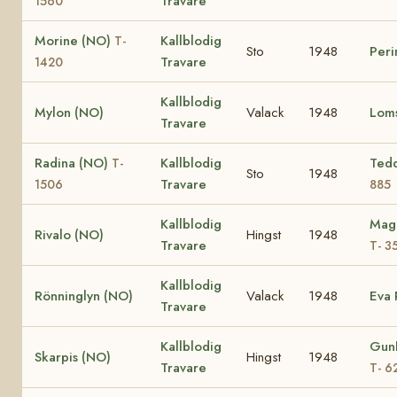
Travare
1560
Morine (NO)
Kallblodig
T-
Sto
1948
Peri
Travare
1420
Kallblodig
Mylon (NO)
Valack
1948
Loms
Travare
Radina (NO)
Kallblodig
Ted
T-
Sto
1948
Travare
1506
885
Kallblodig
Magg
Rivalo (NO)
Hingst
1948
Travare
T- 3
Kallblodig
Rönninglyn (NO)
Valack
1948
Eva 
Travare
Kallblodig
Gunh
Skarpis (NO)
Hingst
1948
Travare
T- 6