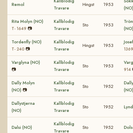
Kallblodig
Sok
Remol
Hingst
1953
Travare
(NO
Rita Molyn (NO)
Kallblodig
Trö
Sto
1953
📷
Travare
(NO
T- 1649
Tordenfly (NO)
Kallblodig
Jose
Hingst
1953
📷
Travare
T- 240
136
Varglyna (NO)
Kallblodig
Varg
Sto
1953
📷
Travare
914
Dally Molyn
Kallblodig
Dall
Sto
1952
(NO)
📷
Travare
(NO
Dallystjerna
Kallblodig
Sto
1952
Lynd
(NO)
Travare
Kallblodig
Dalsi (NO)
Sto
1952
Dols
Travare