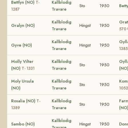
Bettlyn (NO)
Kallblodig
T-
Sto
1950
Bett
Travare
1287
Kallblodig
Grat
Gralyn (NO)
Hingst
1950
Travare
570
Kallblodig
Gyll
Gyve (NO)
Hingst
1950
Travare
1385
Molly Vilter
Kallblodig
Gyll
Sto
1950
(NO)
Travare
(NO
T- 1331
Moly Ursula
Kallblodig
Kom
Sto
1950
(NO)
Travare
1052
Rosalia (NO)
Kallblodig
Far
T-
Sto
1950
Travare
(NO
1389
Kallblodig
Sambo (NO)
Hingst
1950
Donn
Travare