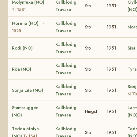
Molyntexa (NO)
Kallblodig
Gyll
Sto
1951
Travare
(NO
T- 1581
Normia (NO)
Kallblodig
T-
Sto
1951
Nord
Travare
1525
Kallblodig
Rodi (NO)
Sto
1951
Sisa
Travare
Kallblodig
Röa (NO)
Sto
1951
Tyra
Travare
Kallblodig
Sonj
Sonja Lita (NO)
Sto
1951
Travare
N 11
Stamsruggen
Kallblodig
Larm
Hingst
1951
(NO)
Travare
(NO
Tedda Molyn
Kallblodig
Tedd
Sto
1951
(NO)
Travare
(NO
T- 1541