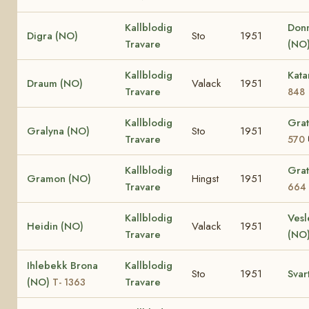
Kallblodig
Donn
Digra (NO)
Sto
1951
Travare
(NO
Kallblodig
Kata
Draum (NO)
Valack
1951
Travare
848
Kallblodig
Grat
Gralyna (NO)
Sto
1951
Travare
570
Kallblodig
Grat
Gramon (NO)
Hingst
1951
Travare
664
Kallblodig
Vesl
Heidin (NO)
Valack
1951
Travare
(NO
Ihlebekk Brona
Kallblodig
Sto
1951
Svar
(NO)
Travare
T- 1363