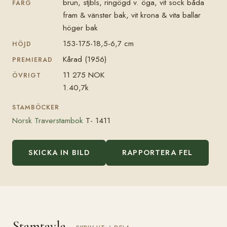
brun, stjbls, ringögd v. öga, vit sock båda
FÄRG
fram & vänster bak, vit krona & vita ballar
höger bak
153-175-18,5-6,7 cm
HÖJD
Kårad (1956)
PREMIERAD
11 275 NOK
ÖVRIGT
1.40,7k
STAMBÖCKER
Norsk Traverstambok
T- 1411
SKICKA IN BILD
RAPPORTERA FEL
Stamtavla