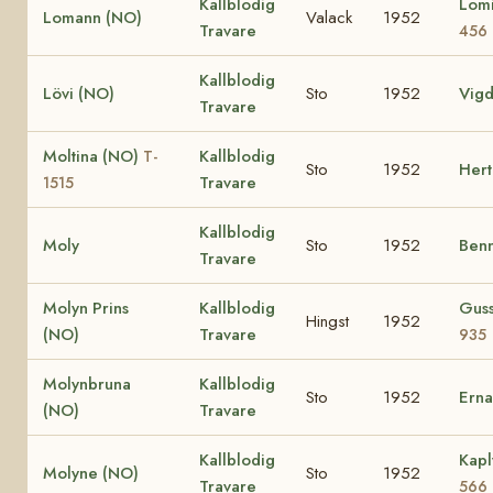
Kallblodig
Lom
Lomann (NO)
Valack
1952
Travare
456
Kallblodig
Lövi (NO)
Sto
1952
Vigd
Travare
Moltina (NO)
Kallblodig
T-
Sto
1952
Hert
Travare
1515
Kallblodig
Moly
Sto
1952
Ben
Travare
Molyn Prins
Kallblodig
Gus
Hingst
1952
(NO)
Travare
935
Molynbruna
Kallblodig
Sto
1952
Erna
(NO)
Travare
Kallblodig
Kapl
Molyne (NO)
Sto
1952
Travare
566