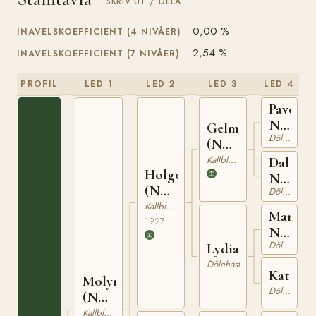
SKRIV UT / DELA
0,00 %
INAVELSKOEFFICIENT (4 NIVÅER)
2,54 %
INAVELSKOEFFICIENT (7 NIVÅER)
PROFIL
LED 1
LED 2
LED 3
LED 4
Paven
N
Gelmin
Dölehäst
1027
(NO)
T-73
Kallblodig Travare
Daltern
Holger
N
(NO)
Dölehäst
5645
T-140
Kallblodig Travare
Marech
1927
N
Dölehäst
829
Lydia
Dölehäst
Katta
Molyn
Dölehäst
(NO)
T-150
Kallblodig Travare