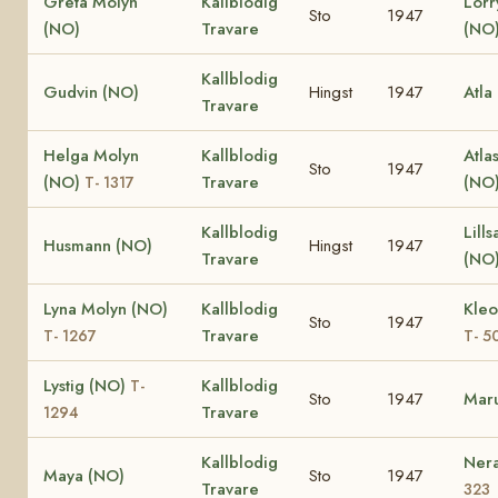
Greta Molyn
Kallblodig
Lorr
Sto
1947
(NO)
Travare
(NO
Kallblodig
Gudvin (NO)
Hingst
1947
Atla
Travare
Helga Molyn
Kallblodig
Atla
Sto
1947
(NO)
Travare
(NO
T- 1317
Kallblodig
Lill
Husmann (NO)
Hingst
1947
Travare
(NO
Lyna Molyn (NO)
Kallblodig
Kleo
Sto
1947
Travare
T- 1267
T- 5
Lystig (NO)
Kallblodig
T-
Sto
1947
Mar
Travare
1294
Kallblodig
Ner
Maya (NO)
Sto
1947
Travare
323