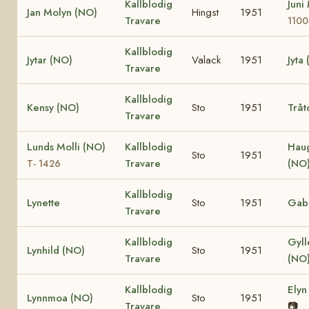
Kallblodig
Juni
Jan Molyn (NO)
Hingst
1951
Travare
1100
Kallblodig
Jytar (NO)
Valack
1951
Jyta
Travare
Kallblodig
Kensy (NO)
Sto
1951
Tråt
Travare
Lunds Molli (NO)
Kallblodig
Hau
Sto
1951
Travare
(NO
T- 1426
Kallblodig
Lynette
Sto
1951
Gabr
Travare
Kallblodig
Gyll
Lynhild (NO)
Sto
1951
Travare
(NO
Kallblodig
Elyn
Lynnmoa (NO)
Sto
1951
Travare
📷