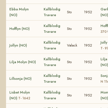
Ebba Molyn
Kallblodig
Garb
Sto
1952
(NO)
Travare
(NO
Kallblodig
Hoff
Hofflyn (NO)
Sto
1952
Travare
370
Kallblodig
Joll
Jollyn (NO)
Valack
1952
Travare
T- 9
Kallblodig
Lilj
Lilja Molyn (NO)
Sto
1952
Travare
(NO
Kallblodig
Sonj
Lillsonja (NO)
Sto
1952
Travare
N 11
Lisbet Molyn
Kallblodig
Moma
Sto
1952
(NO)
Travare
(NO
T- 1642