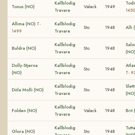
Kallblodig
Tod
Tonus (NO)
Valack
1949
Travare
145
Allima (NO)
Kallblodig
T-
Sto
1948
Alli
Travare
1499
Kallblodig
Sal
Buldra (NO)
Sto
1948
Travare
(NO
Dolly-Stjerna
Kallblodig
Atla
Sto
1948
(NO)
Travare
T- 9
Kallblodig
Slet
Döla Molli (NO)
Sto
1948
Travare
(NO
Kallblodig
Folden (NO)
Valack
1948
Brit
Travare
Kallblodig
Tutt
Glora (NO)
Sto
1948
Travare
(NO