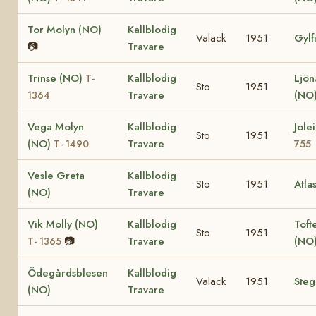
Tor Molyn (NO)
Kallblodig
Valack
1951
Gylf
📷
Travare
Trinse (NO)
Kallblodig
Ljön
T-
Sto
1951
Travare
(NO
1364
Vega Molyn
Kallblodig
Jole
Sto
1951
(NO)
Travare
T- 1490
755
Vesle Greta
Kallblodig
Sto
1951
Atla
(NO)
Travare
Vik Molly (NO)
Kallblodig
Toft
Sto
1951
📷
Travare
(NO
T- 1365
Ödegårdsblesen
Kallblodig
Valack
1951
Ste
(NO)
Travare