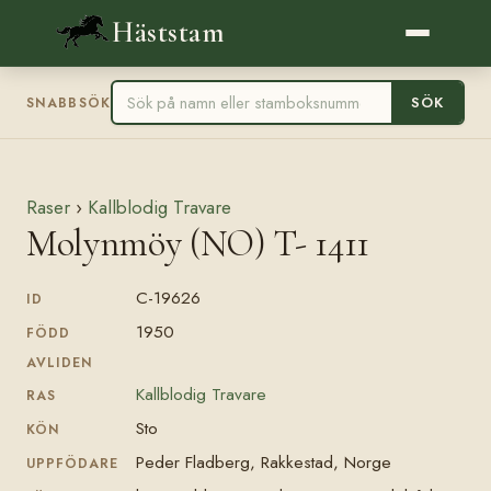
Häststam
SÖK
SNABBSÖK
Raser
›
Kallblodig Travare
Molynmöy (NO) T- 1411
C-19626
ID
1950
FÖDD
AVLIDEN
Kallblodig Travare
RAS
Sto
KÖN
Peder Fladberg, Rakkestad, Norge
UPPFÖDARE