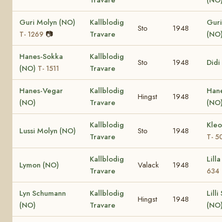
Guri Molyn (NO)
Kallblodig
Guri
Sto
1948
📷
Travare
(NO
T- 1269
Hanes-Sokka
Kallblodig
Sto
1948
Didi
(NO)
Travare
T- 1511
Hanes-Vegar
Kallblodig
Han
Hingst
1948
(NO)
Travare
(NO
Kallblodig
Kleo
Lussi Molyn (NO)
Sto
1948
Travare
T- 5
Kallblodig
Lill
Lymon (NO)
Valack
1948
Travare
634
Lyn Schumann
Kallblodig
Lill
Hingst
1948
(NO)
Travare
(NO