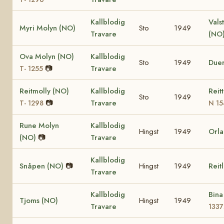
Kallblodig
Vals
Myri Molyn (NO)
Sto
1949
Travare
(NO
Ova Molyn (NO)
Kallblodig
Sto
1949
Due
📷
Travare
T- 1255
Reitmolly (NO)
Kallblodig
Reit
Sto
1949
📷
Travare
T- 1298
N 15
Rune Molyn
Kallblodig
Hingst
1949
Orla
(NO)
📷
Travare
Kallblodig
Snåpen (NO)
📷
Hingst
1949
Reit
Travare
Kallblodig
Bin
Tjoms (NO)
Hingst
1949
Travare
1337