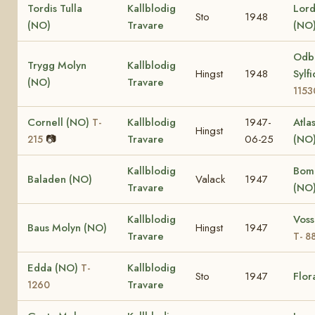
Tordis Tulla
Kallblodig
Lord
Sto
1948
(NO)
Travare
(NO
Odb
Trygg Molyn
Kallblodig
Hingst
1948
Sylf
(NO)
Travare
1153
Cornell (NO)
Kallblodig
1947-
Atla
T-
Hingst
📷
Travare
06-25
(NO
215
Kallblodig
Bom
Baladen (NO)
Valack
1947
Travare
(NO
Kallblodig
Voss
Baus Molyn (NO)
Hingst
1947
Travare
T- 8
Edda (NO)
Kallblodig
T-
Sto
1947
Flor
Travare
1260