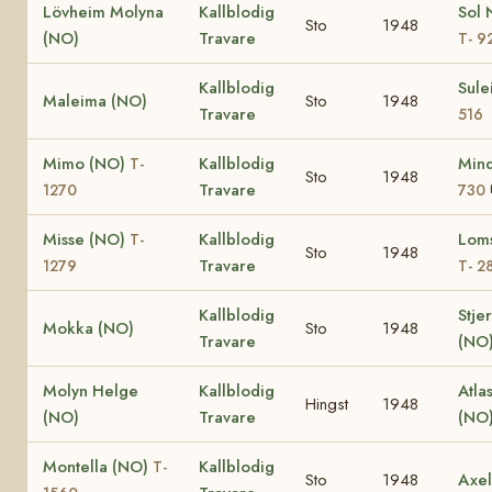
Lövheim Molyna
Kallblodig
Sol 
Sto
1948
(NO)
Travare
T- 9
Kallblodig
Sul
Maleima (NO)
Sto
1948
Travare
516
Mimo (NO)
Kallblodig
Min
T-
Sto
1948
Travare
1270
730
Misse (NO)
Kallblodig
Loms
T-
Sto
1948
Travare
1279
T- 2
Kallblodig
Stje
Mokka (NO)
Sto
1948
Travare
(NO
Molyn Helge
Kallblodig
Atla
Hingst
1948
(NO)
Travare
(NO
Montella (NO)
Kallblodig
T-
Sto
1948
Axel