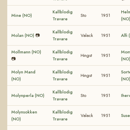
Kallblodig
Hel
Mine (NO)
Sto
1951
Travare
(NO
Kallblodig
Molan (NO)
📷
Valack
1951
Alfi
Travare
Mollmann (NO)
Kallblodig
Moma
Hingst
1951
📷
Travare
(NO
Molyn Mand
Kallblodig
Sor
Hingst
1951
(NO)
Travare
(NO
Kallblodig
Molynperla (NO)
Sto
1951
Iher
Travare
Molynsokken
Kallblodig
Valack
1951
Suse
(NO)
Travare