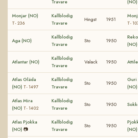
Travare
(NO
Monjar (NO)
Kallblodig
Monj
Hingst
1951
Travare
T- 236
T- 10
Kallblodig
Rekor
Aga (NO)
Sto
1950
Travare
(NO
Kallblodig
Atlantar (NO)
Valack
1950
Attil
Travare
Atlas Gläda
Kallblodig
Guri
Sto
1950
(NO)
Travare
(NO
T- 1497
Atlas Mira
Kallblodig
Sto
1950
Sokk
(NO)
Travare
T- 1402
Atlas Pjokka
Kallblodig
Pjok
Sto
1950
(NO)
📷
Travare
(NO)