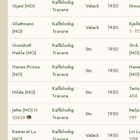
Kallblodig
Gjest (NO)
Valack
1950
Nino
Travare
Glattmann
Kallblodig
Kjell
Valack
1950
(NO)
Travare
T- 17
Gonsholt
Kallblodig
Grå-
Sto
1950
Hekla (NO)
Travare
(NO)
Hanes-Prinsa
Kallblodig
Hane
Sto
1950
(NO)
Travare
(NO
Kallblodig
Teit
Hilde (NO)
Sto
1950
Travare
406
Jetta (NO)
Kallblodig
Selj
N
Sto
1950
📷
Travare
22426
797
Kamerat Lu
Kallblodig
Liv 
Valack
1950
(NO)
Travare
1158