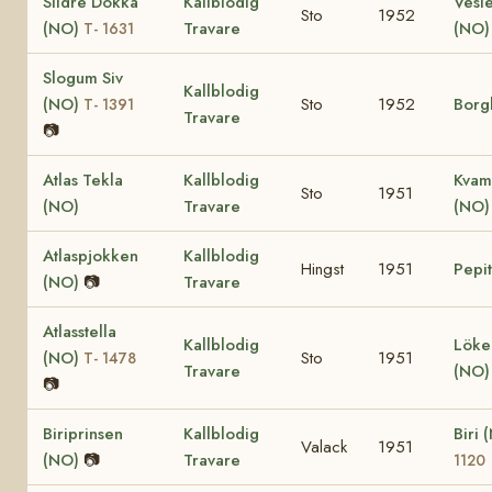
Slidre Dokka
Kallblodig
Vesl
Sto
1952
(NO)
Travare
(NO)
T- 1631
Slogum Siv
Kallblodig
(NO)
Sto
1952
Borg
T- 1391
Travare
📷
Atlas Tekla
Kallblodig
Kvams
Sto
1951
(NO)
Travare
(NO)
Atlaspjokken
Kallblodig
Hingst
1951
Pepi
(NO)
📷
Travare
Atlasstella
Kallblodig
Löken
(NO)
Sto
1951
T- 1478
Travare
(NO)
📷
Biriprinsen
Kallblodig
Biri
Valack
1951
(NO)
📷
Travare
1120