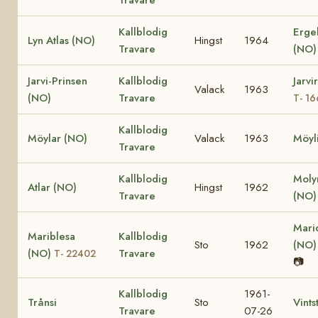
Kallblodig
Erge
Lyn Atlas (NO)
Hingst
1964
Travare
(NO
Jarvi-Prinsen
Kallblodig
Jarvi
Valack
1963
(NO)
Travare
T- 16
Kallblodig
Möylar (NO)
Valack
1963
Möyli
Travare
Kallblodig
Moly
Atlar (NO)
Hingst
1962
Travare
(NO)
Mari
Mariblesa
Kallblodig
Sto
1962
(NO
(NO)
Travare
T- 22402
📷
Kallblodig
1961-
Trånsi
Sto
Vints
Travare
07-26