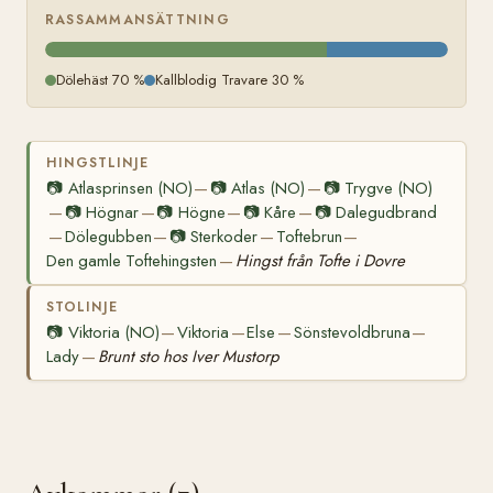
RASSAMMANSÄTTNING
Dölehäst 70 %
Kallblodig Travare 30 %
HINGSTLINJE
📷
Atlasprinsen (NO)
📷
Atlas (NO)
📷
Trygve (NO)
—
—
📷
Högnar
📷
Högne
📷
Kåre
📷
Dalegudbrand
—
—
—
—
Dölegubben
📷
Sterkoder
Toftebrun
—
—
—
—
Den gamle Toftehingsten
Hingst från Tofte i Dovre
—
STOLINJE
📷
Viktoria (NO)
Viktoria
Else
Sönstevoldbruna
—
—
—
—
Lady
Brunt sto hos Iver Mustorp
—