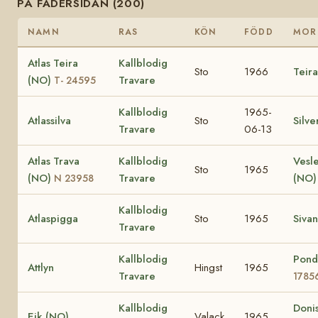
PÅ FADERSIDAN (200)
NAMN
RAS
KÖN
FÖDD
MOR
Atlas Teira
Kallblodig
Sto
1966
Teir
(NO)
Travare
T- 24595
Kallblodig
1965-
Atlassilva
Sto
Silve
Travare
06-13
Atlas Trava
Kallblodig
Vesl
Sto
1965
(NO)
Travare
(NO)
N 23958
Kallblodig
Atlaspigga
Sto
1965
Siva
Travare
Kallblodig
Pond
Attlyn
Hingst
1965
Travare
1785
Kallblodig
Donis
Eik (NO)
Valack
1965