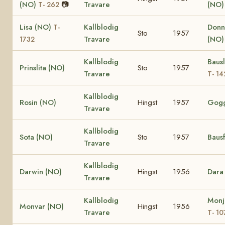
(NO)
📷
Travare
(NO
T- 262
Lisa (NO)
Kallblodig
Donn
T-
Sto
1957
Travare
(NO)
1732
Kallblodig
Bausl
Prinslita (NO)
Sto
1957
Travare
T- 14
Kallblodig
Rosin (NO)
Hingst
1957
Gogg
Travare
Kallblodig
Sota (NO)
Sto
1957
Bausf
Travare
Kallblodig
Darwin (NO)
Hingst
1956
Dara
Travare
Kallblodig
Monj
Monvar (NO)
Hingst
1956
Travare
T- 10