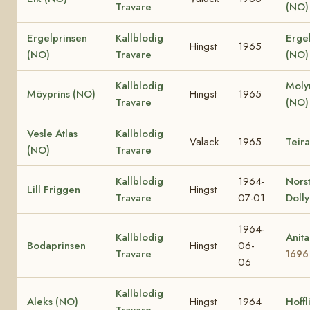
Travare
(NO
Ergelprinsen
Kallblodig
Erge
Hingst
1965
(NO)
Travare
(NO
Kallblodig
Moly
Möyprins (NO)
Hingst
1965
Travare
(NO
Vesle Atlas
Kallblodig
Valack
1965
Teir
(NO)
Travare
Kallblodig
1964-
Nors
Lill Friggen
Hingst
Travare
07-01
Dolly
1964-
Kallblodig
Anit
Bodaprinsen
Hingst
06-
Travare
1696
06
Kallblodig
Aleks (NO)
Hingst
1964
Hoffl
Travare