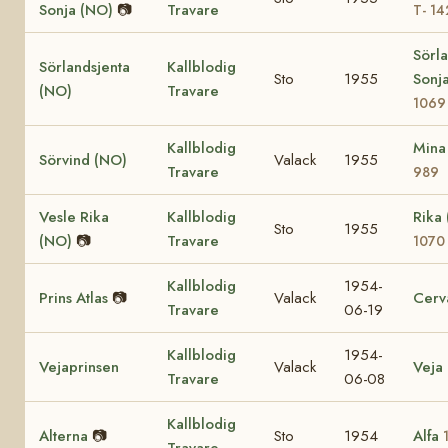
Sonja (NO)
📷
Travare
T- 14
Sörl
Sörlandsjenta
Kallblodig
Sto
1955
Sonj
(NO)
Travare
1069
Kallblodig
Mina
Sörvind (NO)
Valack
1955
Travare
989
Vesle Rika
Kallblodig
Rika
Sto
1955
(NO)
📷
Travare
1070
Kallblodig
1954-
Prins Atlas
📷
Valack
Cerv
Travare
06-19
Kallblodig
1954-
Vejaprinsen
Valack
Veja
Travare
06-08
Kallblodig
Alterna
📷
Sto
1954
Alfa
Travare