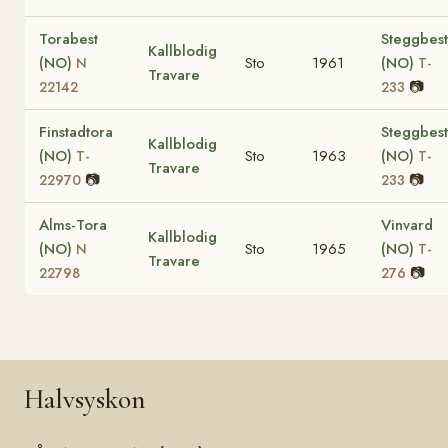
Torabest
Steggbest
Kallblodig
(NO)
Sto
1961
(NO)
N
T-
Travare
📷
22142
233
Finstadtora
Steggbest
Kallblodig
(NO)
Sto
1963
(NO)
T-
T-
Travare
📷
📷
22970
233
Alms-Tora
Vinvard
Kallblodig
(NO)
Sto
1965
(NO)
N
T-
Travare
📷
22798
276
Halvsyskon