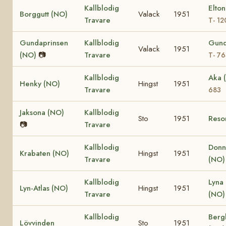
Kallblodig
Elto
Borggutt (NO)
Valack
1951
Travare
T- 12
Gundaprinsen
Kallblodig
Gund
Valack
1951
(NO)
📷
Travare
T- 7
Kallblodig
Aka 
Henky (NO)
Hingst
1951
Travare
683
Jaksona (NO)
Kallblodig
Sto
1951
Reso
📷
Travare
Kallblodig
Donn
Krabaten (NO)
Hingst
1951
Travare
(NO)
Kallblodig
Lyna 
Lyn-Atlas (NO)
Hingst
1951
Travare
(NO)
Kallblodig
Berg
Lövvinden
Sto
1951