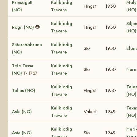
Prinsegutt
Kallblodig
Moly
Hingst
1950
(NO)
Travare
(NO
Kallblodig
Silja
Rogn (NO)
📷
Hingst
1950
Travare
(NO
Sätersböbruna
Kallblodig
Sto
1950
Elon
(NO)
Travare
Tele Tussa
Kallblodig
Sto
1950
Nurm
(NO)
Travare
T- 1727
Kallblodig
Teles
Tellus (NO)
Hingst
1950
Travare
(NO
Kallblodig
Texa
Aski (NO)
Valack
1949
Travare
(NO
Kallblodig
Herik
Asta (NO)
Sto
1949
Travare
Kora