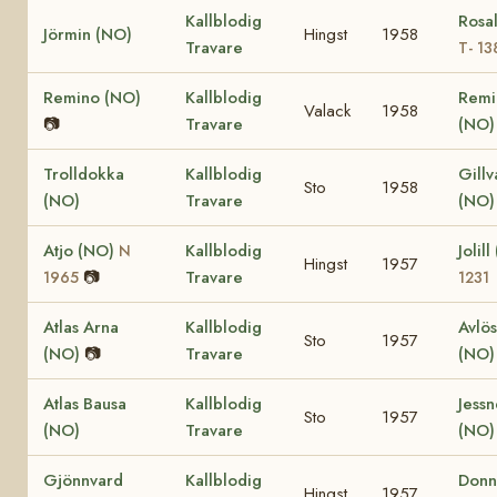
Kallblodig
Rosa
Jörmin (NO)
Hingst
1958
Travare
T- 13
Remino (NO)
Kallblodig
Remi
Valack
1958
📷
Travare
(NO
Trolldokka
Kallblodig
Gillv
Sto
1958
(NO)
Travare
(NO)
Atjo (NO)
Kallblodig
Jolil
N
Hingst
1957
📷
Travare
1965
1231
Atlas Arna
Kallblodig
Avlö
Sto
1957
(NO)
📷
Travare
(NO
Atlas Bausa
Kallblodig
Jessn
Sto
1957
(NO)
Travare
(NO
Gjönnvard
Kallblodig
Donn
Hingst
1957