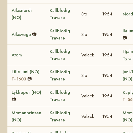
Atlasnordi
Kallblodig
Sto
1954
Nord
(NO)
Travare
Kallblodig
Ilaju
Atlasvega
📷
Sto
1954
Travare
📷
Kallblodig
Hjäl
Atom
Valack
1954
Travare
Tyra
Lille Juni (NO)
Kallblodig
Juni-
Sto
1954
📷
Travare
(NO)
T- 1603
Lykkeper (NO)
Kallblodig
Kaply
Valack
1954
📷
Travare
T- 5
Momanprinsen
Kallblodig
Moma
Valack
1954
(NO)
Travare
(NO)