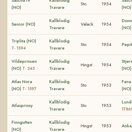
Sascha IV
Kallblodig
Sasch
Sto
1954
(NO)
Travare
(NO)
Kallblodig
Donn
Senior (NO)
Valack
1954
Travare
(NO)
Triplita (NO)
Kallblodig
Sto
1954
Pepi
Travare
T- 1594
Vildeprinsen
Kallblodig
Stjer
Hingst
1954
(NO)
Travare
(NO)
T- 245
Atlas Nora
Kallblodig
Fana
Sto
1953
(NO)
Travare
(NO
T- 1597
Kallblodig
Lund
Atlasprinsy
Sto
1953
Travare
1786
Finngutten
Kallblodig
Hingst
1953
Anka
(NO)
Travare