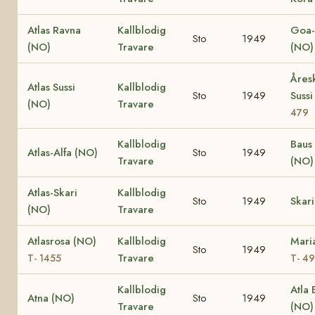
Atlas Ravna
Kallblodig
Goa-
Sto
1949
(NO)
Travare
(NO)
Åres
Atlas Sussi
Kallblodig
Sto
1949
Suss
(NO)
Travare
479
Kallblodig
Baus 
Atlas-Alfa (NO)
Sto
1949
Travare
(NO)
Atlas-Skari
Kallblodig
Sto
1949
Skar
(NO)
Travare
Atlasrosa (NO)
Kallblodig
Mari
Sto
1949
Travare
T- 1455
T- 4
Kallblodig
Atla 
Atna (NO)
Sto
1949
Travare
(NO)