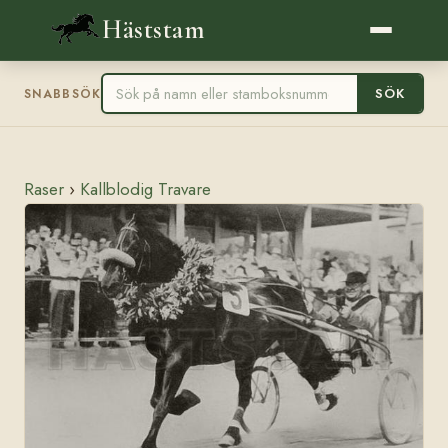
Häststam
SÖK
SNABBSÖK
Raser
›
Kallblodig Travare