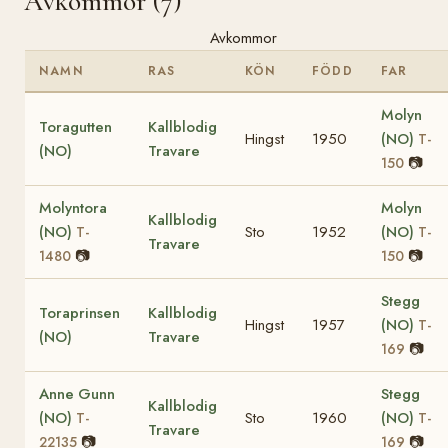
Avkommor (7)
Avkommor
NAMN
RAS
KÖN
FÖDD
FAR
Molyn
Toragutten
Kallblodig
Hingst
1950
(NO)
T-
(NO)
Travare
📷
150
Molyntora
Molyn
Kallblodig
(NO)
Sto
1952
(NO)
T-
T-
Travare
📷
📷
1480
150
Stegg
Toraprinsen
Kallblodig
Hingst
1957
(NO)
T-
(NO)
Travare
📷
169
Anne Gunn
Stegg
Kallblodig
(NO)
Sto
1960
(NO)
T-
T-
Travare
📷
📷
22135
169