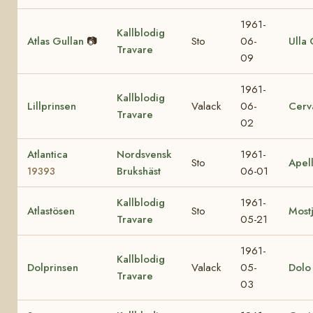
1961-
Kallblodig
Atlas Gullan
📷
Sto
06-
Ulla 
Travare
09
1961-
Kallblodig
Lillprinsen
Valack
06-
Cerv
Travare
02
Atlantica
Nordsvensk
1961-
Sto
Apel
Brukshäst
06-01
19393
Kallblodig
1961-
Atlastösen
Sto
Most
Travare
05-21
1961-
Kallblodig
Dolprinsen
Valack
05-
Dolo
Travare
03