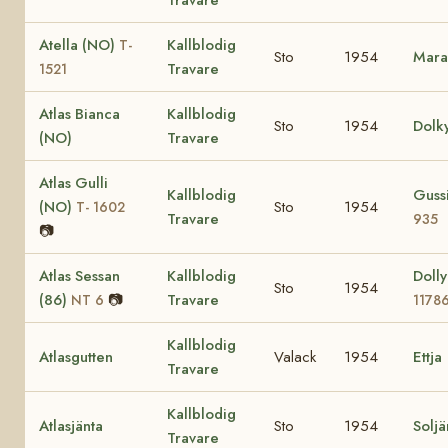
Atella (NO)
Kallblodig
T-
Sto
1954
Mara
Travare
1521
Atlas Bianca
Kallblodig
Sto
1954
Dolk
(NO)
Travare
Atlas Gulli
Kallblodig
Guss
(NO)
Sto
1954
T- 1602
Travare
935
📷
Atlas Sessan
Kallblodig
Dolly
Sto
1954
(86)
📷
Travare
NT 6
1178
Kallblodig
Atlasgutten
Valack
1954
Ettja
Travare
Kallblodig
Atlasjänta
Sto
1954
Soljä
Travare