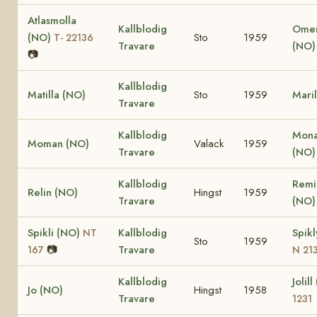
Atlasmolla
Kallblodig
Omer
(NO)
Sto
1959
T- 22136
Travare
(NO)
📷
Kallblodig
Matilla (NO)
Sto
1959
Maril
Travare
Kallblodig
Mona
Moman (NO)
Valack
1959
Travare
(NO)
Kallblodig
Remi
Relin (NO)
Hingst
1959
Travare
(NO
Spikli (NO)
Kallblodig
Spik
NT
Sto
1959
📷
Travare
167
N 21
Kallblodig
Jolil
Jo (NO)
Hingst
1958
Travare
1231