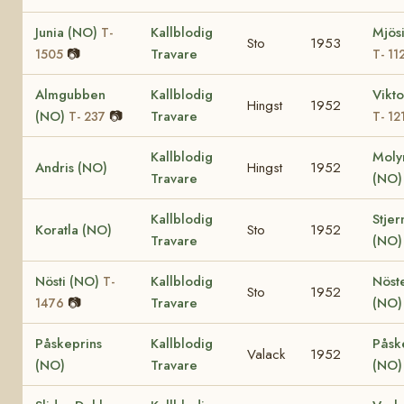
Junia (NO)
Kallblodig
Mjös
T-
Sto
1953
📷
Travare
1505
T- 11
Almgubben
Kallblodig
Vikto
Hingst
1952
(NO)
📷
Travare
T- 237
T- 12
Kallblodig
Moly
Andris (NO)
Hingst
1952
Travare
(NO
Kallblodig
Stjer
Koratla (NO)
Sto
1952
Travare
(NO)
Nösti (NO)
Kallblodig
Nöste
T-
Sto
1952
📷
Travare
(NO)
1476
Påskeprins
Kallblodig
Påsk
Valack
1952
(NO)
Travare
(NO)