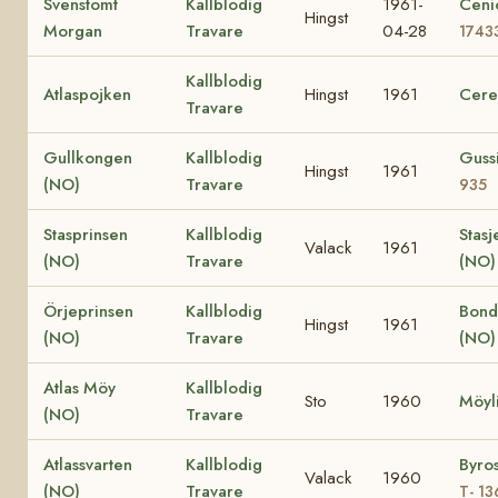
Svenstomt
Kallblodig
1961-
Ceni
Hingst
Morgan
Travare
04-28
1743
Kallblodig
Atlaspojken
Hingst
1961
Cere
Travare
Gullkongen
Kallblodig
Guss
Hingst
1961
(NO)
Travare
935
Stasprinsen
Kallblodig
Stasj
Valack
1961
(NO)
Travare
(NO)
Örjeprinsen
Kallblodig
Bond
Hingst
1961
(NO)
Travare
(NO)
Atlas Möy
Kallblodig
Sto
1960
Möyli
(NO)
Travare
Atlassvarten
Kallblodig
Byro
Valack
1960
(NO)
Travare
T- 13