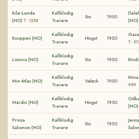
Kile-Lenda
Kallblodig
Dale
Sto
1950
(NO)
Travare
(NO)
T- 1358
Kallblodig
Gaze
Knuppen (NO)
Hingst
1950
Travare
T- 51
Kallblodig
Lönnva (NO)
Sto
1950
Rind
Travare
Kallblodig
Mina
Min Atlas (NO)
Valack
1950
Travare
989
Kallblodig
Odbe
Märdin (NO)
Hingst
1950
Travare
(NO)
Prinsa
Kallblodig
Jenn
Sto
1950
Salomon (NO)
Travare
Salo