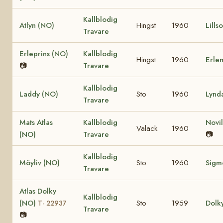
Kallblodig
Atlyn (NO)
Hingst
1960
Lills
Travare
Erleprins (NO)
Kallblodig
Hingst
1960
Erle
📷
Travare
Kallblodig
Laddy (NO)
Sto
1960
Lynd
Travare
Mats Atlas
Kallblodig
Novil
Valack
1960
(NO)
Travare
📷
Kallblodig
Möyliv (NO)
Sto
1960
Sigm
Travare
Atlas Dolky
Kallblodig
(NO)
Sto
1959
Dolk
T- 22937
Travare
📷