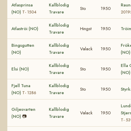
Atlasprinsa
Kallblodig
Raun
Sto
1950
(NO)
Travare
T- 1504
2019
Kallblodig
Atlaströi (NO)
Hingst
1950
Tröi
Travare
Bingsgutten
Kallblodig
Frök
Valack
1950
(NO)
Travare
(NO)
Kallblodig
Ella 
Elsi (NO)
Sto
1950
Travare
(NO
Fjell Tuna
Kallblodig
Sto
1950
Styr
(NO)
Travare
T- 1286
Lund
Giljesvarten
Kallblodig
Valack
1950
Stjer
(NO)
📷
Travare
T- 53