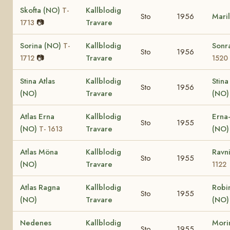
Skofta (NO)
Kallblodig
T-
Sto
1956
Maril
📷
Travare
1713
Sorina (NO)
Kallblodig
Sonr
T-
Sto
1956
📷
Travare
1712
1520
Stina Atlas
Kallblodig
Stina
Sto
1956
(NO)
Travare
(NO)
Atlas Erna
Kallblodig
Erna
Sto
1955
(NO)
Travare
(NO
T- 1613
Atlas Möna
Kallblodig
Ravn
Sto
1955
(NO)
Travare
1122
Atlas Ragna
Kallblodig
Robi
Sto
1955
(NO)
Travare
(NO)
Nedenes
Kallblodig
Mori
Sto
1955