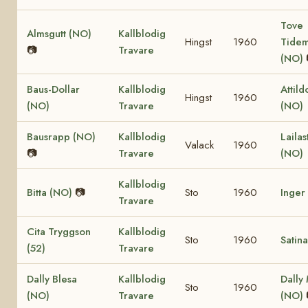
Tove
Almsgutt (NO)
Kallblodig
Hingst
1960
Tide
📷
Travare
(NO)
Baus-Dollar
Kallblodig
Attild
Hingst
1960
(NO)
Travare
(NO)
Bausrapp (NO)
Kallblodig
Lailas
Valack
1960
📷
Travare
(NO)
Kallblodig
Bitta (NO)
📷
Sto
1960
Inger
Travare
Cita Tryggson
Kallblodig
Sto
1960
Satina
(52)
Travare
Dally Blesa
Kallblodig
Dally
Sto
1960
(NO)
Travare
(NO)