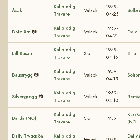
Kallblodig
1959-
Åsak
Valack
Solbr
Travare
04-25
Kallblodig
1959-
Dolstjärn
📷
Valack
Dolo
Travare
04-21
Kallblodig
1959-
Lill Basan
Sto
Etra
Travare
04-16
Kallblodig
1959-
Baustrygg
📷
Valack
Solto
Travare
04-15
Kallblodig
1959-
Silvergrogg
📷
Valack
Remi
Travare
04-10
Kallblodig
Kari 
Barda (NO)
Sto
1959
Travare
(NO)
Dally Tryggsön
Kallblodig
Dally
Hingst
1959