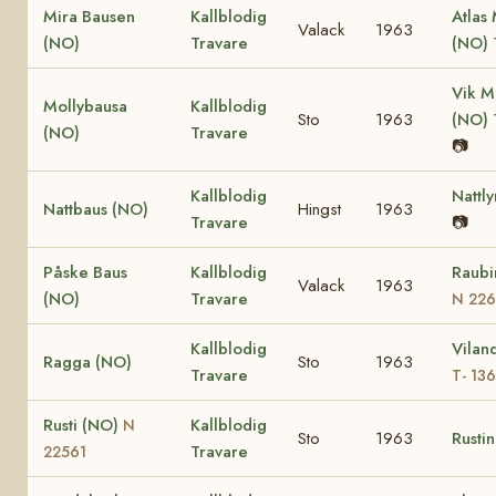
Mira Bausen
Kallblodig
Atlas
Valack
1963
(NO)
Travare
(NO)
Vik M
Mollybausa
Kallblodig
Sto
1963
(NO)
(NO)
Travare
📷
Kallblodig
Nattl
Nattbaus (NO)
Hingst
1963
Travare
📷
Påske Baus
Kallblodig
Raubi
Valack
1963
(NO)
Travare
N 22
Kallblodig
Vilan
Ragga (NO)
Sto
1963
Travare
T- 13
Rusti (NO)
Kallblodig
N
Sto
1963
Rusti
Travare
22561