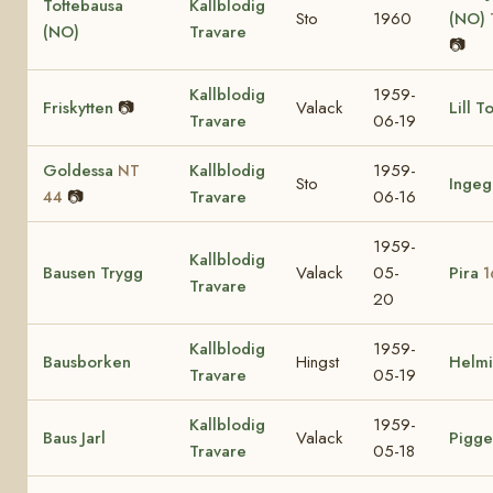
Toftebausa
Kallblodig
Sto
1960
(NO)
(NO)
Travare
📷
Kallblodig
1959-
Friskytten
📷
Valack
Lill T
Travare
06-19
Goldessa
Kallblodig
1959-
NT
Sto
Ingeg
📷
Travare
06-16
44
1959-
Kallblodig
Bausen Trygg
Valack
05-
Pira
1
Travare
20
Kallblodig
1959-
Bausborken
Hingst
Helm
Travare
05-19
Kallblodig
1959-
Baus Jarl
Valack
Pigge
Travare
05-18