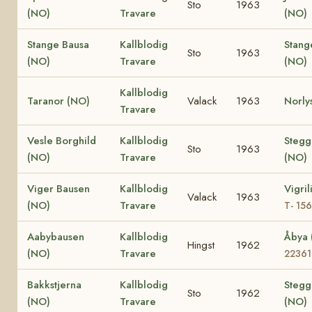
Sto
1963
(NO)
Travare
(NO)
Stange Bausa
Kallblodig
Stang
Sto
1963
(NO)
Travare
(NO)
Kallblodig
Taranor (NO)
Valack
1963
Norly
Travare
Vesle Borghild
Kallblodig
Stegg
Sto
1963
(NO)
Travare
(NO)
Viger Bausen
Kallblodig
Vigril
Valack
1963
(NO)
Travare
T- 15
Aabybausen
Kallblodig
Åbya
Hingst
1962
(NO)
Travare
22361
Bakkstjerna
Kallblodig
Stegg
Sto
1962
(NO)
Travare
(NO)