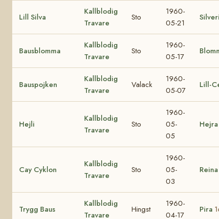
Kallblodig
1960-
Lill Silva
Sto
Silver
Travare
05-21
Kallblodig
1960-
Bausblomma
Sto
Blom
Travare
05-17
Kallblodig
1960-
Bauspojken
Valack
Lill-C
Travare
05-07
1960-
Kallblodig
Hejli
Sto
05-
Hejr
Travare
05
1960-
Kallblodig
Cay Cyklon
Sto
05-
Reina
Travare
03
Kallblodig
1960-
Trygg Baus
Hingst
Pira
1
Travare
04-17