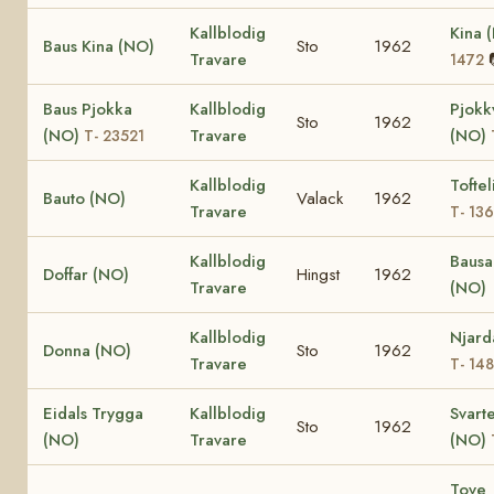
Kallblodig
Kina 
Baus Kina (NO)
Sto
1962
Travare
1472
Baus Pjokka
Kallblodig
Pjokk
Sto
1962
(NO)
Travare
(NO)
T- 23521
Kallblodig
Toftel
Bauto (NO)
Valack
1962
Travare
T- 13
Kallblodig
Bausa
Doffar (NO)
Hingst
1962
Travare
(NO)
Kallblodig
Njard
Donna (NO)
Sto
1962
Travare
T- 148
Eidals Trygga
Kallblodig
Svarte
Sto
1962
(NO)
Travare
(NO)
Tove