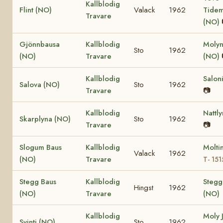
Kallblodig
Flint (NO)
Valack
1962
Tide
Travare
(NO)
Gjönnbausa
Kallblodig
Molyn
Sto
1962
(NO)
Travare
(NO)
Kallblodig
Salon
Salova (NO)
Sto
1962
Travare
📷
Kallblodig
Nattl
Skarplyna (NO)
Sto
1962
Travare
📷
Slogum Baus
Kallblodig
Molti
Valack
1962
(NO)
Travare
T- 151
Stegg Baus
Kallblodig
Stegg
Hingst
1962
(NO)
Travare
(NO)
Kallblodig
Moly 
Svinti (NO)
Sto
1962