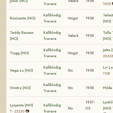
Junar (NO)
Valack
1958
Travare
1505
Kallblodig
Teles
Rosinante (NO)
Hingst
1958
Travare
(NO)
Teddy Bausen
Kallblodig
Tulla
Valack
1958
(NO)
Travare
(NO)
Kallblodig
Jetta
Trygg (NO)
Hingst
1958
Travare
2242
Kallblodig
Liv L
Vega Lu (NO)
Sto
1958
Travare
1158
Kallblodig
Vinstra (NO)
Sto
1958
Hilde
Travare
1957-
Lynhil
Lynjenta (NO)
Kallblodig
Sto
05-
(NO)
📷
Travare
T- 23230