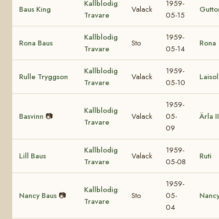
Kallblodig
1959-
Baus King
Valack
Gutto
Travare
05-15
Kallblodig
1959-
Rona Baus
Sto
Rona
Travare
05-14
Kallblodig
1959-
Rulle Tryggson
Valack
Laiso
Travare
05-10
1959-
Kallblodig
Basvinn
📷
Valack
05-
Ärla II
Travare
09
Kallblodig
1959-
Lill Baus
Valack
Ruti
Travare
05-08
1959-
Kallblodig
Nancy Baus
📷
Sto
05-
Nancy
Travare
04