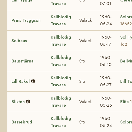
Travare
07-01
Kallblodig
1960-
Solbr
Prins Tryggson
Valack
Travare
06-24
18652
Kallblodig
1960-
Sol T
Solbaus
Valack
Travare
06-17
162
Kallblodig
1960-
Bausstjärna
Sto
Bellvi
Travare
06-10
Kallblodig
1960-
Lill Rakel
📷
Sto
Lill T
Travare
05-27
Kallblodig
1960-
Blixten
📷
Valack
Elita
Travare
05-25
Kallblodig
1960-
Bassebrud
Sto
Solbr
Travare
05-24