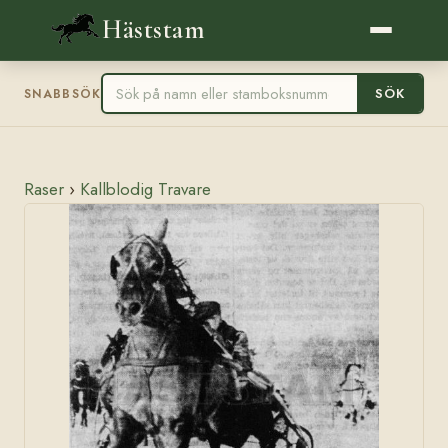
Häststam
SÖK
SNABBSÖK
Raser
›
Kallblodig Travare