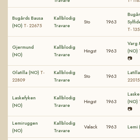
Travare
T- 118
Bugår
Bugårds Bausa
Kallblodig
Sto
1963
Sylfi
(NO)
Travare
T- 22675
T- 13
Varg 
Gjermund
Kallblodig
Hingst
1963
(NO)
(NO)
Travare
📷
Glatilla (NO)
Kallblodig
Latil
T-
Sto
1963
Travare
22809
22015
Laske
Laskefyken
Kallblodig
Hingst
1963
(NO)
(NO)
Travare
📷
Lemiruggen
Kallblodig
Valack
1963
Lemi 
(NO)
Travare