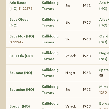
Atle Bausa
Kallblodig
Atle 
Sto
1963
(NO)
Travare
(NO)
T- 22879
Baus Gleda
Kallblodig
Atlas
Sto
1963
(NO)
Travare
(NO)
Baus Möy (NO)
Kallblodig
Gerd 
Sto
1963
Travare
(NO)
N 22942
Kallblodig
Hegst
Baus Ola (NO)
Valack
1963
Travare
(NO)
Kallblodig
Spete
Bausano (NO)
Hingst
1963
Travare
📷
Kallblodig
Mimo
Bausmine (NO)
Sto
1963
Travare
1270
Kallblodig
Borga
Borgar (NO)
Valack
1963