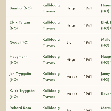
Kallblodig
Höien
Baushöi (NO)
Hingst
1961
Travare
(NO)
Elvik Tarzan
Kallblodig
Elvik 
Hingst
1961
(NO)
Travare
(NO)
Kallblodig
Maite
Goda (NO)
Sto
1961
Travare
(NO)
Haugmann
Kallblodig
Haug
Hingst
1961
(NO)
Travare
(NO)
Jan Tryggsön
Kallblodig
Janny
Valack
1961
(NO)
Travare
(NO)
Kvikk Tryggsön
Kallblodig
Valack
1961
Roven
(NO)
Travare
Rekord Rosa
Kallblodig
Marm
Sto
1961