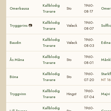
Kallblodig
1960-
Omerbausa
Sto
Omers
Travare
08-17
Kallblodig
1960-
Tryggprins
📷
Valack
Solfli
Travare
08-07
Kallblodig
1960-
Baudin
Valack
Edina
Travare
08-03
Kallblodig
1960-
Ås Måna
Sto
Månkl
Travare
08-01
Kallblodig
1960-
Starkf
Böna
Sto
Travare
07-20
NT 16
Kallblodig
1960-
Tryggvinn
Hingst
Majvi
Travare
07-04
Kallblodig
1960-
Lill Trygga
Sto
Ceresl