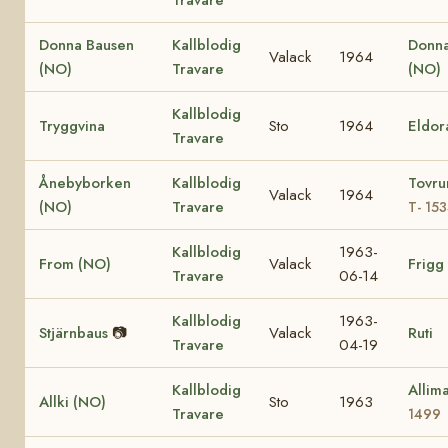
Donna Bausen
Kallblodig
Donna
Valack
1964
(NO)
Travare
(NO)
Kallblodig
Tryggvina
Sto
1964
Eldo
Travare
Ånebyborken
Kallblodig
Tovru
Valack
1964
(NO)
Travare
T- 15
Kallblodig
1963-
From (NO)
Valack
Frigg
Travare
06-14
Kallblodig
1963-
Stjärnbaus
📷
Valack
Ruti
Travare
04-19
Kallblodig
Allim
Allki (NO)
Sto
1963
Travare
1499