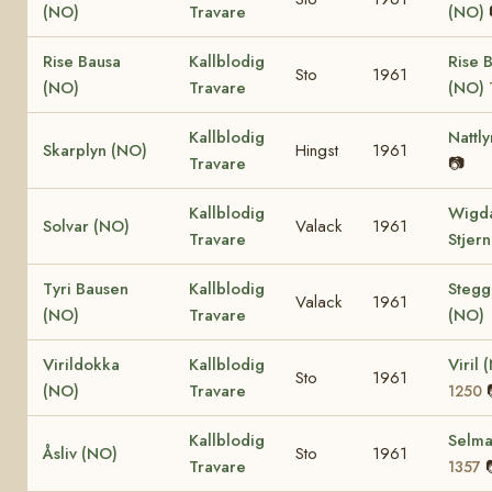
(NO)
Travare
(NO)
Rise Bausa
Kallblodig
Rise 
Sto
1961
(NO)
Travare
(NO)
Kallblodig
Nattl
Skarplyn (NO)
Hingst
1961
Travare
📷
Kallblodig
Wigd
Solvar (NO)
Valack
1961
Travare
Stjer
Tyri Bausen
Kallblodig
Stegg
Valack
1961
(NO)
Travare
(NO)
Virildokka
Kallblodig
Viril
Sto
1961
(NO)
Travare
1250
Kallblodig
Selm
Åsliv (NO)
Sto
1961
Travare
1357