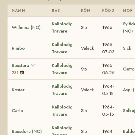
NAMN
RAS
KÖN
FÖDD
MOR
Kallblodig
Sylfid
Willmina (NO)
Sto
1966
Travare
(NO)
Kallblodig
1965-
Rimbo
Valack
Sicki
Travare
07-03
Baustora
Kallblodig
1965-
NT
Sto
Gutto
📷
Travare
06-25
231
Kallblodig
1964-
Koster
Valack
Aspi 
Travare
05-18
Kallblodig
1964-
Carla
Sto
Solka
Travare
05-15
Kallblodig
Bausdora (NO)
Sto
1964
Baldo
Travare