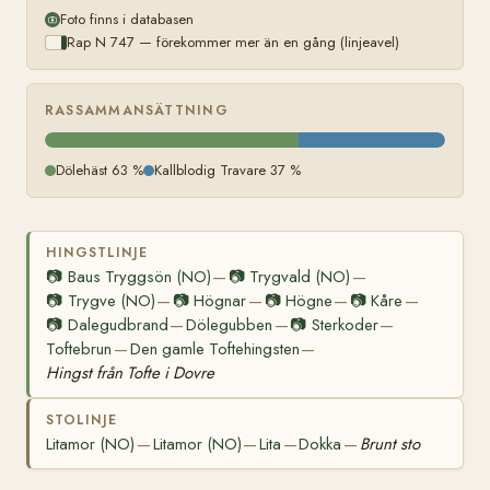
Foto finns i databasen
Rap N 747 — förekommer mer än en gång (linjeavel)
RASSAMMANSÄTTNING
Dölehäst 63 %
Kallblodig Travare 37 %
HINGSTLINJE
📷
Baus Tryggsön (NO)
📷
Trygvald (NO)
—
—
📷
Trygve (NO)
📷
Högnar
📷
Högne
📷
Kåre
—
—
—
—
📷
Dalegudbrand
Dölegubben
📷
Sterkoder
—
—
—
Toftebrun
Den gamle Toftehingsten
—
—
Hingst från Tofte i Dovre
STOLINJE
Litamor (NO)
Litamor (NO)
Lita
Dokka
Brunt sto
—
—
—
—