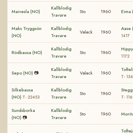
Kallblodig
Maivesla (NO)
Sto
1960
Eima 
Travare
Maks Tryggsön
Kallblodig
Aase
Valack
1960
(NO)
Travare
1417
Kallblodig
Hipp
Rödbausa (NO)
Sto
1960
Travare
1172
Kallblodig
Toftel
Sepo (NO)
📷
Valack
1960
Travare
T- 13
Silkebausa
Kallblodig
Stegg
Sto
1960
(NO)
Travare
T- 22453
T- 116
Sundsborka
Kallblodig
Sto
1960
Morit
(NO)
📷
Travare
Tofte