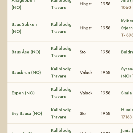
Ailagubben
Kallblodig
Aila 
Hingst
1958
(NO)
Travare
1060
Kvibe
Baus Sokken
Kallblodig
Hingst
1958
Stjer
(NO)
Travare
T- 89
Kallblodig
Baus Åse (NO)
Sto
1958
Buldr
Travare
Kallblodig
Syran
Bausbrun (NO)
Valack
1958
Travare
(NO)
Kallblodig
Espen (NO)
Valack
1958
Simla
Travare
Kallblodig
Huml
Evy Bausa (NO)
Sto
1958
Travare
17183
Kallblodig
Junia