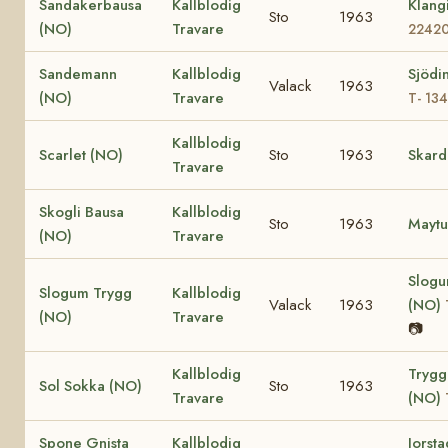
Sandakerbausa
Kallblodig
Klang
Sto
1963
(NO)
Travare
2242
Sandemann
Kallblodig
Sjödi
Valack
1963
(NO)
Travare
T- 13
Kallblodig
Scarlet (NO)
Sto
1963
Skard
Travare
Skogli Bausa
Kallblodig
Sto
1963
Maytu
(NO)
Travare
Slogu
Slogum Trygg
Kallblodig
Valack
1963
(NO)
(NO)
Travare
📷
Kallblodig
Trygg
Sol Sokka (NO)
Sto
1963
Travare
(NO)
Spone Gnista
Kallblodig
Jorsta