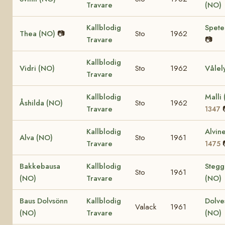
Travare
(NO)
Kallblodig
Spete
Thea (NO)
📷
Sto
1962
Travare
📷
Kallblodig
Vidri (NO)
Sto
1962
Vålel
Travare
Kallblodig
Malli
Åshilda (NO)
Sto
1962
Travare
1347
Kallblodig
Alvin
Alva (NO)
Sto
1961
Travare
1475
Bakkebausa
Kallblodig
Stegg
Sto
1961
(NO)
Travare
(NO)
Baus Dolvsönn
Kallblodig
Dolve
Valack
1961
(NO)
Travare
(NO)