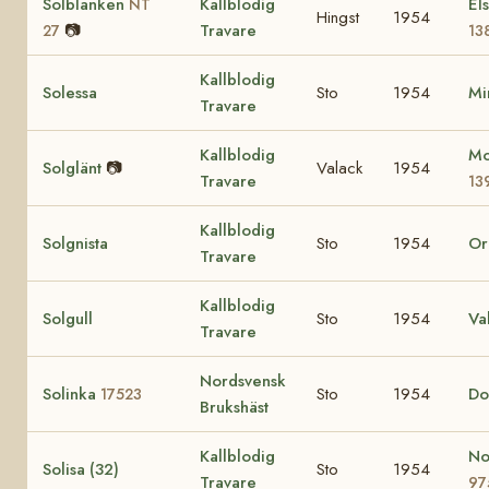
Solblanken
Kallblodig
El
NT
Hingst
1954
📷
Travare
27
13
Kallblodig
Solessa
Sto
1954
Mi
Travare
Kallblodig
Mo
Solglänt
📷
Valack
1954
Travare
13
Kallblodig
Solgnista
Sto
1954
Or
Travare
Kallblodig
Solgull
Sto
1954
Va
Travare
Nordsvensk
Solinka
Sto
1954
Do
17523
Brukshäst
Kallblodig
No
Solisa (32)
Sto
1954
Travare
97