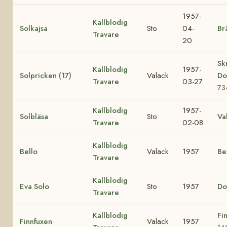
1957-
Kallblodig
Solkajsa
Sto
04-
Br
Travare
20
Sk
Kallblodig
1957-
Solpricken (17)
Valack
Do
Travare
03-27
73
Kallblodig
1957-
Solbläsa
Sto
Va
Travare
02-08
Kallblodig
Bello
Valack
1957
Be
Travare
Kallblodig
Eva Solo
Sto
1957
Do
Travare
Kallblodig
Fi
Finnfuxen
Valack
1957