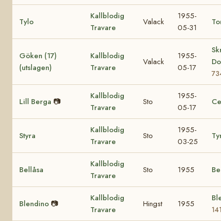
Kallblodig
1955-
Tylo
Valack
To
Travare
05-31
Sk
Göken (17)
Kallblodig
1955-
Valack
Do
(utslagen)
Travare
05-17
73
Kallblodig
1955-
Lill Berga
📷
Sto
Ce
Travare
05-17
Kallblodig
1955-
Styra
Sto
Ty
Travare
03-25
Kallblodig
Bellåsa
Sto
1955
Be
Travare
Kallblodig
Ble
Blendino
📷
Hingst
1955
Travare
14