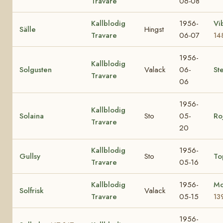
Travare
06-08
Kallblodig
1956-
Vi
Sälle
Hingst
Travare
06-07
14
1956-
Kallblodig
Solgusten
Valack
06-
Ste
Travare
06
1956-
Kallblodig
Solaina
Sto
05-
Ro
Travare
20
Kallblodig
1956-
Gullsy
Sto
To
Travare
05-16
Kallblodig
1956-
Mo
Solfrisk
Valack
Travare
05-15
13
1956-