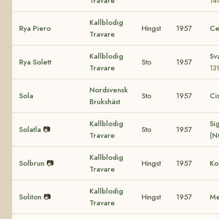
Travare
14
Kallblodig
Rya Piero
Hingst
1957
Ce
Travare
Kallblodig
Sv
Rya Solett
Sto
1957
Travare
13
Nordsvensk
Sola
Sto
1957
Ci
Brukshäst
Kallblodig
Sig
Solatla
📷
Sto
1957
Travare
(N
Kallblodig
Solbrun
📷
Hingst
1957
Ko
Travare
Kallblodig
Soliton
📷
Hingst
1957
Me
Travare