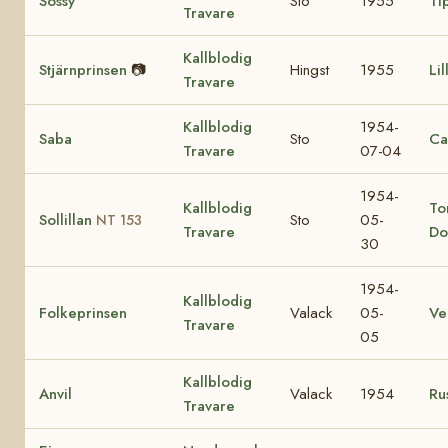
Sossy
Sto
1955
Ti
Travare
Kallblodig
Stjärnprinsen
📷
Hingst
1955
Li
Travare
Kallblodig
1954-
Saba
Sto
Ca
Travare
07-04
1954-
Kallblodig
To
Sollillan
Sto
05-
NT 153
Travare
Do
30
1954-
Kallblodig
Folkeprinsen
Valack
05-
V
Travare
05
Kallblodig
Anvil
Valack
1954
Ru
Travare