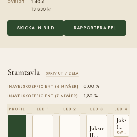
1.40,6
ÖVRIGT
13 830 kr
SKICKA IN BILD
RAPPORTERA FEL
Stamtavla
SKRIV UT / DELA
0,00 %
INAVELSKOEFFICIENT (4 NIVÅER)
1,82 %
INAVELSKOEFFICIENT (7 NIVÅER)
PROFIL
LED 1
LED 2
LED 3
LED 4
Jakson
(NO)
Jakson
Kallblodig Travare
T-
II