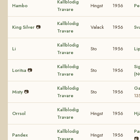
Kallblodig
Hambo
Hingst
1956
Pe
Travare
Kallblodig
King Silver
📷
Valack
1956
Sv
Travare
Kallblodig
Li
Sto
1956
Li
Travare
Kallblodig
Sig
Loritsa
📷
Sto
1956
Travare
(N
Kallblodig
Ga
Misty
📷
Sto
1956
Travare
13
Kallblodig
Orrsol
Hingst
1956
Hj
Travare
Kallblodig
Pa
Pandex
Hingst
1956
Travare
📷