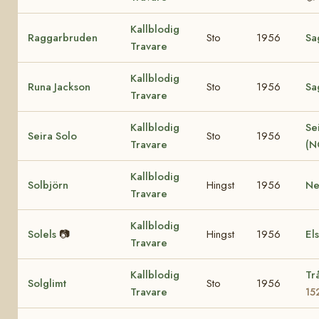
Kallblodig
Raggarbruden
Sto
1956
Sa
Travare
Kallblodig
Runa Jackson
Sto
1956
Sa
Travare
Kallblodig
Se
Seira Solo
Sto
1956
Travare
(N
Kallblodig
Solbjörn
Hingst
1956
Ne
Travare
Kallblodig
Solels
📷
Hingst
1956
El
Travare
Kallblodig
Tr
Solglimt
Sto
1956
Travare
15