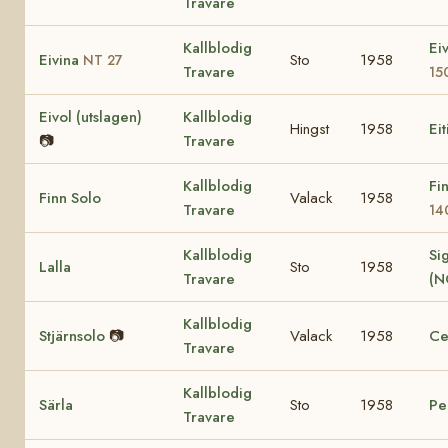
Travare
Kallblodig
Ei
Eivina
Sto
1958
NT 27
Travare
15
Eivol (utslagen)
Kallblodig
Hingst
1958
Eit
📷
Travare
Kallblodig
Fi
Finn Solo
Valack
1958
Travare
14
Kallblodig
Sig
Lalla
Sto
1958
Travare
(N
Kallblodig
Stjärnsolo
📷
Valack
1958
Ce
Travare
Kallblodig
Särla
Sto
1958
Pe
Travare