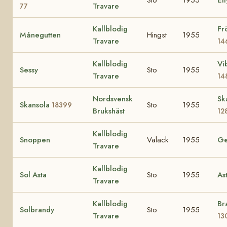
Travare
77
Kallblodig
Fr
Månegutten
Hingst
1955
Travare
14
Kallblodig
Vi
Sessy
Sto
1955
Travare
14
Nordsvensk
Sk
Skansola
Sto
1955
18399
Brukshäst
12
Kallblodig
Snoppen
Valack
1955
Ge
Travare
Kallblodig
Sol Asta
Sto
1955
As
Travare
Kallblodig
Br
Solbrandy
Sto
1955
Travare
13