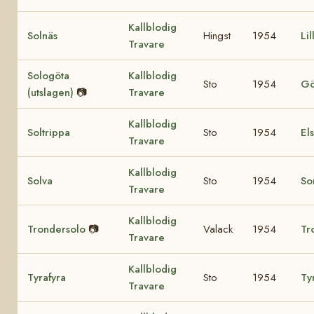
Kallblodig
Solnäs
Hingst
1954
Li
Travare
Sologöta
Kallblodig
Sto
1954
Gö
(utslagen)
📷
Travare
Kallblodig
Soltrippa
Sto
1954
El
Travare
Kallblodig
Solva
Sto
1954
So
Travare
Kallblodig
Trondersolo
📷
Valack
1954
Tr
Travare
Kallblodig
Tyrafyra
Sto
1954
Tyr
Travare