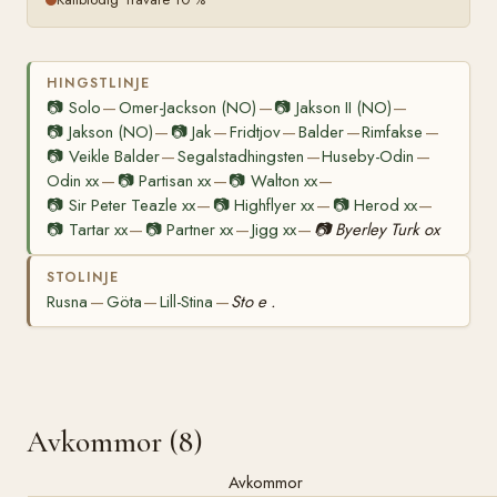
HINGSTLINJE
📷
Solo
Omer-Jackson (NO)
📷
Jakson II (NO)
—
—
—
📷
Jakson (NO)
📷
Jak
Fridtjov
Balder
Rimfakse
—
—
—
—
—
📷
Veikle Balder
Segalstadhingsten
Huseby-Odin
—
—
—
Odin xx
📷
Partisan xx
📷
Walton xx
—
—
—
📷
Sir Peter Teazle xx
📷
Highflyer xx
📷
Herod xx
—
—
—
📷
Tartar xx
📷
Partner xx
Jigg xx
📷
Byerley Turk ox
—
—
—
STOLINJE
Rusna
Göta
Lill-Stina
Sto e .
—
—
—
Avkommor (8)
Avkommor