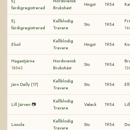
Ej
Nordsvensk
Hingst
1954
Ka
färdigregistrerad
Brukshäst
Ej
Kallblodig
Fr
Sto
1954
färdigregistrerad
Travare
14
Kallblodig
Elsol
Hingst
1954
Ko
Travare
Hagastjärna
Nordsvensk
Br
Sto
1954
Brukshäst
18543
13
Kallblodig
Järn Delly (17)
Sto
1954
Ell
Travare
Kallblodig
Lill Järven
📷
Valack
1954
Lil
Travare
Kallblodig
Lissola
Sto
1954
Do
Travare