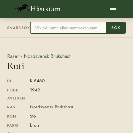
Häststam
SÖK
SNABBSÖK
Raser
›
Nordsvensk Brukshäst
Ruti
K-6460
ID
1949
FÖDD
AVLIDEN
Nordsvensk Brukshäst
RAS
Sto
KÖN
brun
FÄRG