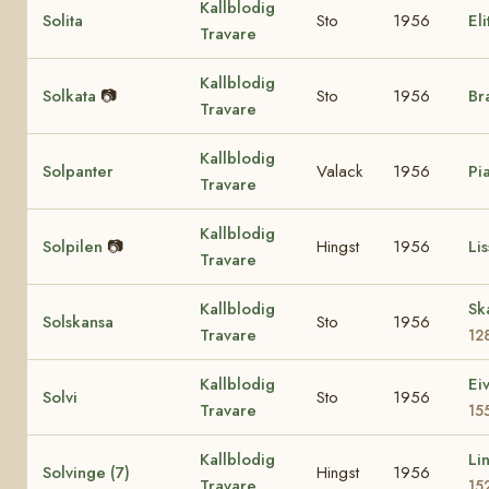
Kallblodig
Solita
Sto
1956
El
Travare
Kallblodig
Solkata
📷
Sto
1956
Br
Travare
Kallblodig
Solpanter
Valack
1956
Pi
Travare
Kallblodig
Solpilen
📷
Hingst
1956
Lis
Travare
Kallblodig
Sk
Solskansa
Sto
1956
Travare
12
Kallblodig
Ei
Solvi
Sto
1956
Travare
15
Kallblodig
Li
Solvinge (7)
Hingst
1956
Travare
15