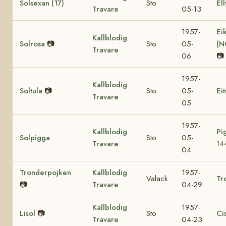
Solsexan (17)
Sto
Ell
Travare
05-13
1957-
Ei
Kallblodig
Solrosa
📷
Sto
05-
(N
Travare
06
📷
1957-
Kallblodig
Soltula
📷
Sto
05-
Eit
Travare
05
1957-
Kallblodig
Pi
Solpigga
Sto
05-
Travare
14
04
Tronderpojken
Kallblodig
1957-
Valack
Tr
📷
Travare
04-29
Kallblodig
1957-
Lisol
📷
Sto
Ci
Travare
04-23