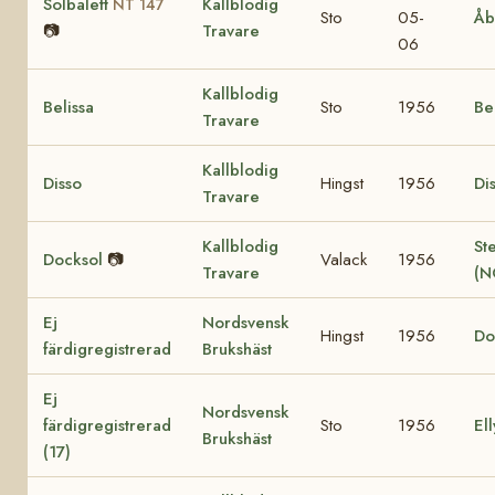
Solbalett
Kallblodig
NT 147
Sto
05-
Åb
📷
Travare
06
Kallblodig
Belissa
Sto
1956
Be
Travare
Kallblodig
Disso
Hingst
1956
Di
Travare
Kallblodig
St
Docksol
📷
Valack
1956
Travare
(N
Ej
Nordsvensk
Hingst
1956
Do
färdigregistrerad
Brukshäst
Ej
Nordsvensk
färdigregistrerad
Sto
1956
Ell
Brukshäst
(17)