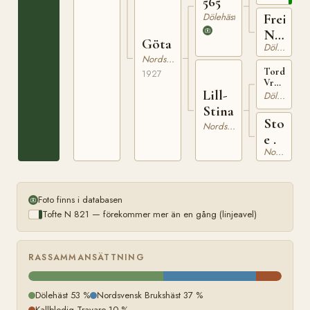
565
Dölehäst
Freia
N
Göta
Dölehäst
2331
Nordsvensk Brukshäst
Tordenskj
1927
Vrml.
Lill-
h.r.
Dölehäst
190
Stina
Sto
Nordsvensk Brukshäst
e .
Nordsvensk Brukshäst
Foto finns i databasen
Tofte N 821 — förekommer mer än en gång (linjeavel)
RASSAMMANSÄTTNING
Dölehäst 53 %
Nordsvensk Brukshäst 37 %
Kallblodig Travare 10 %