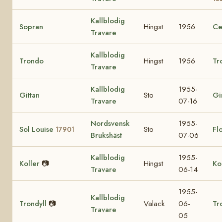
Kallblodig
Sopran
Hingst
1956
Ce
Travare
Kallblodig
Trondo
Hingst
1956
Tr
Travare
Kallblodig
1955-
Gittan
Sto
Gi
Travare
07-16
Nordsvensk
1955-
Sol Louise
Sto
Fl
17901
Brukshäst
07-06
Kallblodig
1955-
Koller
📷
Hingst
Ko
Travare
06-14
1955-
Kallblodig
Trondyll
📷
Valack
06-
Tr
Travare
05