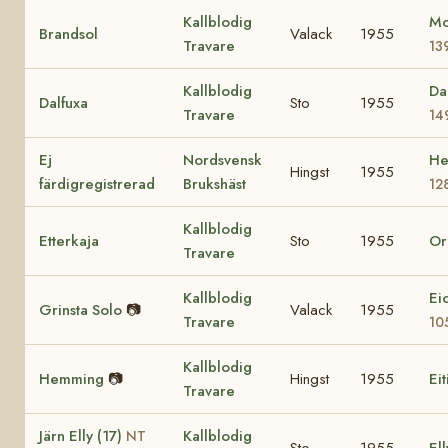
Kallblodig
Mo
Brandsol
Valack
1955
Travare
13
Kallblodig
Da
Dalfuxa
Sto
1955
Travare
14
Ej
Nordsvensk
He
Hingst
1955
färdigregistrerad
Brukshäst
12
Kallblodig
Etterkaja
Sto
1955
Or
Travare
Kallblodig
Ei
Grinsta Solo
📷
Valack
1955
Travare
10
Kallblodig
Hemming
📷
Hingst
1955
Eit
Travare
Järn Elly (17)
Kallblodig
NT
Sto
1955
Ell