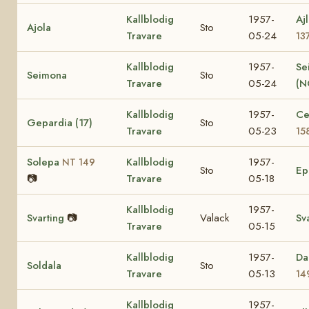
Kallblodig
1957-
Aj
Ajola
Sto
Travare
05-24
13
Kallblodig
1957-
Se
Seimona
Sto
Travare
05-24
(N
Kallblodig
1957-
Ce
Gepardia (17)
Sto
Travare
05-23
15
Solepa
Kallblodig
1957-
NT 149
Sto
E
📷
Travare
05-18
Kallblodig
1957-
Svarting
📷
Valack
Sv
Travare
05-15
Kallblodig
1957-
Da
Soldala
Sto
Travare
05-13
14
Kallblodig
1957-