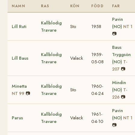
NAMN
RAS
KÖN
FÖDD
FAR
Pavin
Kallblodig
Lill Ruti
Sto
1958
(NO)
NT 1
Travare
📷
Baus
Kallblodig
1959-
Tryggsön
Lill Baus
Valack
Travare
05-08
(NO)
T-
📷
207
Mindin
Minetta
Kallblodig
1960-
Sto
(NO)
T-
📷
Travare
04-24
NT 99
📷
226
Pavin
Kallblodig
1961-
Parus
Valack
(NO)
NT 1
Travare
04-10
📷