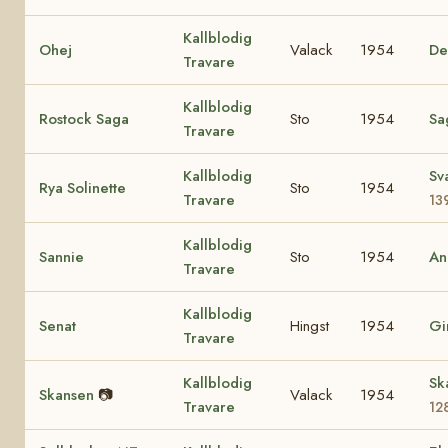
Kallblodig
Ohej
Valack
1954
De
Travare
Kallblodig
Rostock Saga
Sto
1954
Sa
Travare
Kallblodig
Sv
Rya Solinette
Sto
1954
Travare
13
Kallblodig
Sannie
Sto
1954
An
Travare
Kallblodig
Senat
Hingst
1954
Gi
Travare
Kallblodig
Sk
Skansen
📷
Valack
1954
Travare
12