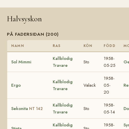
Halvsyskon
PÅ FADERSIDAN (200)
NAMN
RAS
KÖN
FÖDD
M
Kallblodig
1958-
Sol Mimmi
Sto
Ge
Travare
05-25
1958-
Kallblodig
Ergo
Valack
05-
Re
Travare
20
Kallblodig
1958-
Sekonita
Sto
Do
NT 142
Travare
05-14
Kallblodig
1958-
Sy
Stinta
Sto