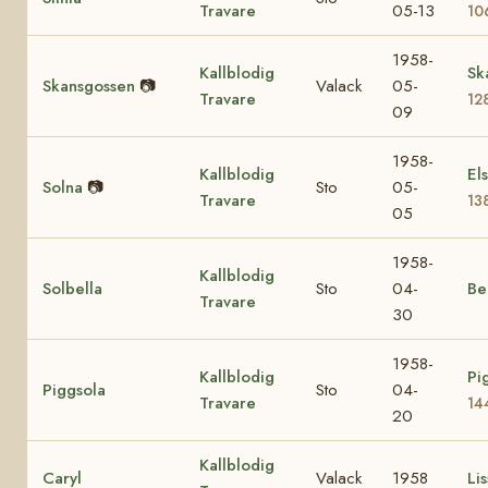
Travare
05-13
10
1958-
Kallblodig
Sk
Skansgossen
📷
Valack
05-
Travare
12
09
1958-
Kallblodig
El
Solna
📷
Sto
05-
Travare
13
05
1958-
Kallblodig
Solbella
Sto
04-
Be
Travare
30
1958-
Kallblodig
Pi
Piggsola
Sto
04-
Travare
14
20
Kallblodig
Caryl
Valack
1958
Lis