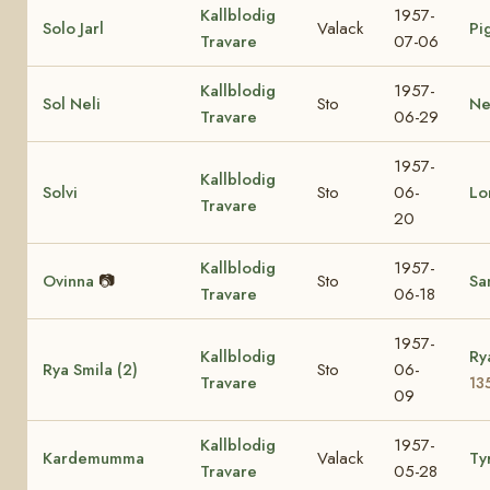
Kallblodig
1957-
Solo Jarl
Valack
Pi
Travare
07-06
Kallblodig
1957-
Sol Neli
Sto
Ne
Travare
06-29
1957-
Kallblodig
Solvi
Sto
06-
Lo
Travare
20
Kallblodig
1957-
Ovinna
📷
Sto
Sa
Travare
06-18
1957-
Kallblodig
Ry
Rya Smila (2)
Sto
06-
Travare
13
09
Kallblodig
1957-
Kardemumma
Valack
Ty
Travare
05-28