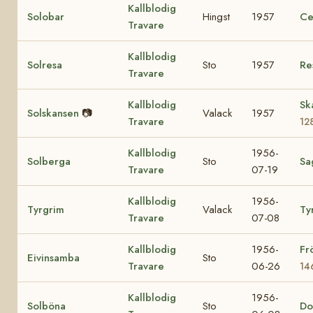
Kallblodig
Solobar
Hingst
1957
Ce
Travare
Kallblodig
Solresa
Sto
1957
Re
Travare
Kallblodig
Sk
Solskansen
📷
Valack
1957
Travare
12
Kallblodig
1956-
Solberga
Sto
Sa
Travare
07-19
Kallblodig
1956-
Tyrgrim
Valack
Ty
Travare
07-08
Kallblodig
1956-
Fr
Eivinsamba
Sto
Travare
06-26
14
Kallblodig
1956-
Solböna
Sto
Do